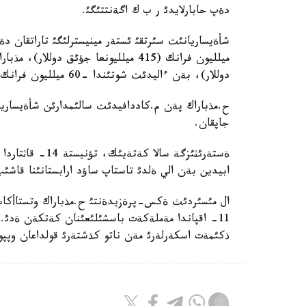
دةپ حابارلايدئ ر ب ك اگةنتتئگئ.
دوللار)، بةن ءاليدئث شوتئندا -60 ميلليون فرانك (69 ميلليونداي دوللار) بولعان.
ح.مذباراك پةن م.كاددافيدئث سالئمدارئن شأةيساريا 
جاپقان.
ةستةرئثئزگة سال
ابيدين بةن الي ةلدئ تاستاپ ساؤد ارابستانئنا قاشئ
ال مئسئردئث ةكس-پرةزيدةنتئ ح.مذباراك وتستاأكاس
11- اقپاندا مةملةكةت باسشئلئعئنان كةتكةن ةدئ. 
ذكئمةت اسكةرلةرئ مةن ناتو كذشتةرئ قولداعان وپپوزي