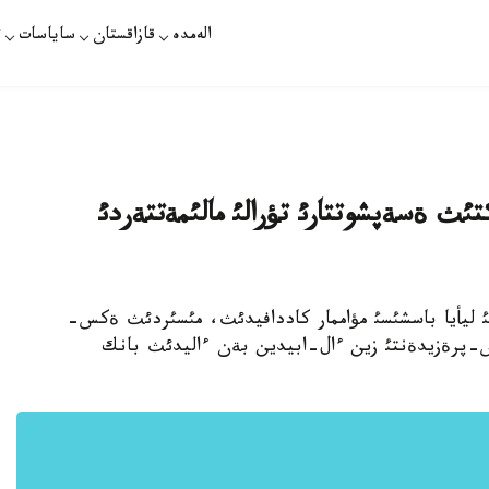
الەمدە
قازاقستان
ساياسات
ت
تئث ةسةپشوتتارئ تؤرالئ مالئمةتتةردئ
 ذكئمةتئ ليأيا باسشئسئ مؤاممار كاددافيدئث، مئسئردئث ةكس-
-پرةزيدةنتئ زين ءال-ابيدين بةن ءاليدئث بانك