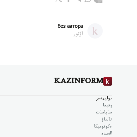
без автора
اۆتور
KAZINFORM
بوليمدەر
وقيعا
ساياسات
تالداۋ
ەكونوميكا
الەمدە