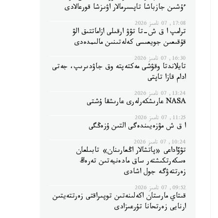
ءۇشىن جازباشا تاپسىرمالار اۋىزشا قورعالادى
17:08, 07 تامىز 2026
ترامپ ا ق ش-تا تۋۋ ارقىلى ازاماتتىق الۋ
قۇقىعىن جويعىسى كەلەتىنىن مالىمدەدى
16:30, 07 تامىز 2026
تايلاندتا وقۋشى مەكتەپتە وق جاۋدىرىپ، جەتى
ادام قازا تاپتى
13:24, 07 تامىز 2026
NASA عارىشكەرلەرى عارىشقا ۇشتى
11:25, 07 تامىز 2026
ا ق ش مۋزەيىندەگى التىن ۇزەڭگى
10:24, 07 تامىز 2026
تۋۆاداعى «پاتشالار اڭعارىنان» تابىلعان
ەسكەرتكىشتەر ساق مادەنيەتىن تەرەڭ
زەرتتەۋگە جول اشادى
09:52, 07 تامىز 2026
قىتاي مارستان اكەلىنەتىن توپىراقتى زەرتتەيتىن
ارنايى زەرتحانا تۇرعىزادى