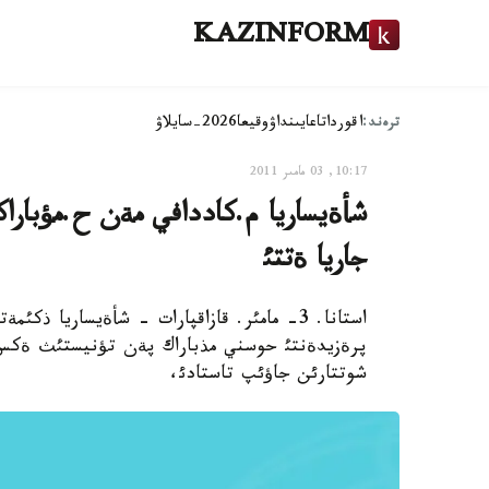
KAZINFORM
ترەند:
اقوردا
تاعايىنداۋ
وقيعا
2026-سايلاۋ
10:17, 03 مامىر 2011
شأةيساريا م.كاددافي مةن ح.مؤباراك
جاريا ةتتئ
استانا. 3- مامئر. قازاقپارات - شأةيساريا
پرةزيدةنتئ حوسني مذباراك پةن تؤنيستئث ةكس
شوتتارئن جاؤئپ تاستادئ،