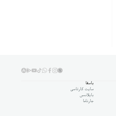
باسقا
سايت كارتاسى
بايلانىس
جارناما