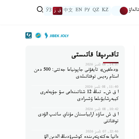
الداۋ
KZ
QZ
РУ
EN
中文
ق ز
ЎЗ
تاقىرىپقا قاتىستى
14:07, 08 تامىز 2026
«دەلفين» تايفۋنى جاپونياعا جەتتى: 500 دەن
استام رەيس توقتاتىلدى
11:40, 08 تامىز 2026
ا ق ش- تىڭ 12 شتاتىنداعى سۋ جۇيەلەرى
كيبەرشابۋىلعا ۇشىرادى
10:42, 08 تامىز 2026
ا ق ش ساۋد ارابياسىنان مۇناي ساتىپ الۋدى
توقتاتتى
22:46, 07 تامىز 2026
دانيا مەكتەپتەرىندە كوشىرۋدىڭ الدىن الۋ