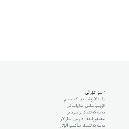
ءبىز تۋرالى
پايدالانۋشىلىق كەلىسىم
قۇپىيالىلىق ساياساتى
مەملەكەتتىك رامىزدەر
جەمقورلىققا قارسى شارالار
مەملەكەتتىك ساتىپ الۋلار