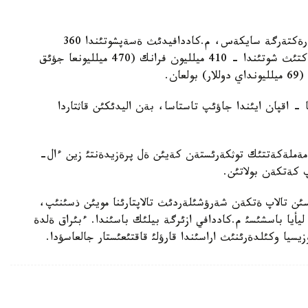
شأةيساريانئث سئرتقئ ئستةر مينيسترلئگئ تاراتقان دةرةكتةرگة سايكةس، م.كاددافيدئث ةسةپشوتئندا 360
ميلليون فرانك (415 ميلليونعا جؤئق دوللار)، مذباراكتئث شوتئندا - 410 ميلليون فرانك (470 ميلليونعا جؤئق
- اقپان ايئندا جاؤئپ تاستاسا، بةن اليدئكئن قاثتاردا
ا كةتةيئك، تؤنيستة 14- قاثتاردا مةملةكةتتئك توثكةرئستةن كةيئن ةل پرةزيدةنتئ زين ءال-
پ كةتكةن بولاتئن.
ئن تالاپ ةتكةن شةرؤشئلةردئث تالاپتارئنا مويئن ذسئنئپ،
ليأيا باسشئسئ م.كاددافي ازئرگة بيلئك باسئندا. ءبئراق ةلدة
سيا وكئلدةرئنئث اراسئندا قارؤلئ قاقتئعئستار جالعاسؤدا.