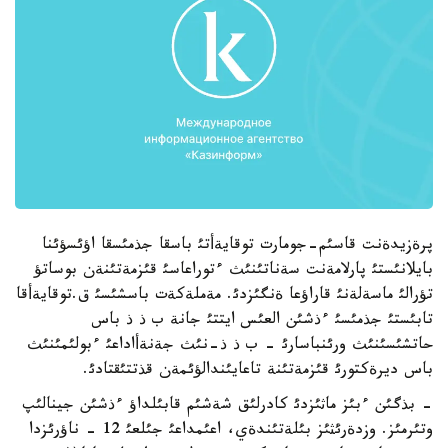
پرةزيدةنت قاسئم-جومارت توقايةأتئ باسقا جذمئسقا اؤئسؤئنا
بايلانئستئ پارلامةنت سةناتئنئث ءتوراعاسئ قئزمةتئنةن بوساتؤ
تؤرالئ ماسةلةنئ قاراؤعا ةنگئزدئ. مةملةكةت باسشئسئ ق.توقايةأقا
تابئستئ جذمئسئ ءذشئن العئس ايتتئ جانة ب ذ ذ باس
حاتشئسئنئث ورئنباسارئ - ب ذ ذ-نئث جةنةأاداعئ ءبولئمئنئث
باس ديرةكتورئ قئزمةتئنة تاعايئندالؤئمةن قذتتئقتادئ.
- بذگئن ءبئز ماثئزدئ كادرلئق شةشئم قابئلداؤ ءذشئن جينالئپ
وتئرمئز. وزدةرئثئز بئلةتئندةي، اعئمداعئ جئلعئ 12 - ناؤرئزدا