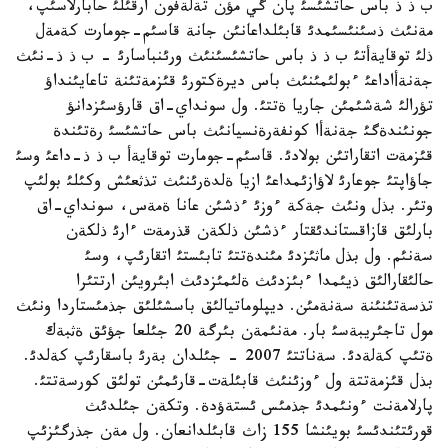
ب ذ ذ باس حاتشئسئ پان گي مؤن تةلةفون ارقئلئ حابارلاسئپ،
مةنئث ذسئنئسئمدئ قابئلداعانئن جانة قاسئم-جومارت كةمةل
ذلئ توقايةأتئ ب ذ ذ باس حاتشئسئنئث ورئنباسارئ - ب ذ ذ-نئث
جةنةأاداعئ ءبولئمئنئث باس ديرةكتورئ قئزمةتئنة تاعايئنداؤ
تؤرالئ شةشئمئن جاريا ةتتئ. ول سونداي-اق قارؤسئزدانؤ
جونئندةگئ جةنةأا كونفةرةنسيانئث باس حاتشئسئ رةتئندة
قئزمةت اتقاراتئن بولادئ. قاسئم-جومارت توقايةأ ب ذ ذ-داعئ وسئ
جاؤاپتئ جوعارئ لاؤازئمداعئ ازيا ةلدةرئنئث تذثعئش وكئلئ بولئپ
وتئر. بذل ونئث جةكة ءوزئ ءذشئن عانا ةمةس، سونداي-اق
بارلئق قازاقستاندئقتار ءذشئن ذلكةن قذرمةت ءارئ ذلكةن
سةنئم. ول بذل ماثئزدئ مئندةتتئ تابئستئ اتقارئپ، وسئ
حالئقارالئق ذيئمدا ءبئزدئث ةلئمئزدئث ابئرويئن ارتتئرا
تذسةتئنئنة سةنةمئن. ديپلوماتيالئق باسشئلئق جذمئستاردا ونئث
مول تاجئريبةسئ بار. مةنئمةن بئرگة 20 جئلعا جؤئق ةثبةك
ةتئپ كةلةدئ. سةناتتئ 2007 - جئلدان بةرئ باسقارئپ كةلدئ.
بذل قئزمةتتة ول ءوزئنئث قابئلةت-قارئمئن تولئق كورسةتتئ.
پارلامةنت ءونئمدئ جذمئس ئستةؤدة. وتكةن جئلدئث
قورئتئندئسئ بويئنشا 155 زاث قابئلدانعان. ول مةن جذرگئزئپ