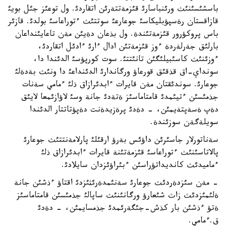
باسشئسئنئث ورئنباسارئ قئزمةتتةرئن اتقاردئ. ول توعئز جئل بويئ
قازاقستان رةسپؤبليكاسئ جوعارعئ سوتتئث ءتوراعاسئ بولدئ. قازئر
باس پروكؤرور قئزمةتئندة. ول بذعان دةيئن مةن تاعايئنداعان
بارلئق جةرلةردة ءوز قئزمةتئن ادال ءارئ ءادئل اتقاردئ،
ءوزئنئث كاسئبيلئگئن تانئتتئ. سوت كورپؤسئ الدئندا دا،
سونداي-اق قذقئق قورعاؤ ورگاندارئ الدئنداعئ دا ونئث بةدةلئ
جوعارئ. سوندئقتان مةن قايرات ءابدئرازاق ذلئ ءمامي سةنات
جذمئسئن ءتيئمدئ قامتاماسئز ةتةدئ جانة وسئ لاؤازئمعا لايئق
دةپ ةسةپتةيمئن، - دةدئ پرةزيدةنت دةپؤتاتتار الدئندا
سويلةگةن سوزئندة.
سةناتورلار جاسئرئن داؤئس بةرؤ ارقئلئ پارلامةنتتئث جوعارئ
پالاتاسئنئث ءتوراعاسئ قئزمةتئنة قايرات ءابدئرازاق ذلئ
ءماميدئث كانديداتؤراسئن ءبئراؤئزدان سايلادئ.
- مةن سئزدةردئث جوعارئ سةنئمدةرئثئزدئ اقتاؤ ءذشئن جانة
ةلئمئزدئث زاث شئعارؤ ورگانئنئث ساپالئ جذمئسئن قامتاماسئز
ةتؤ ءذشئن بار كذش-جئگةرئمدئ جذمسايمئن، - دةدئ
ق.ءمامي.