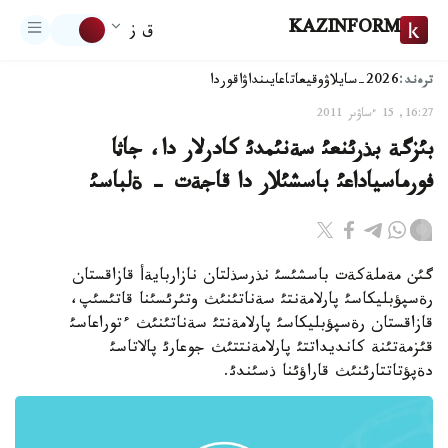
KAZINFORM
ق ز
ترەند:
2026-سايلاۋ
وقيعا
تاعايىنداۋ
اقوردا
16:27, 15 ءساۋىر 2011
بئزگة بذرئنعئ سةنئمدئ كادرلار دا، جاثا
فورماسياداعئ باسشئلار دا قاجةت - ةلباسئ
گئن مةملةكةت باسشئسئ نذرسذلتان نازاربايةأ قازاقستان
رةسپؤبليكاسئ پارلامةنتئ سةناتئنئث وتئرئسئنا قاتئسئپ،
قازاقستان رةسپؤبليكاسئ پارلامةنتئ سةناتئنئث ءتوراعاسئ
قئزمةتئنة كانديداتتئ پارلامةنتتئث جوعارئ پالاتاسئ
دةپؤتاتتارئنئث قاراؤئنا ذسئندئ.