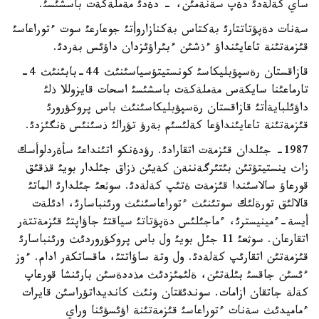
ساي كةلةدئ دةپ سةنةمئن، - دةدئ مةملةكةت باسشئسئ.
سةنات دةپؤتاتتارئ بةكتاس بةكنازاروأتئ جوعارعئ سوت ءتوراعاسئ
قئزمةتئنة تاعايئنداؤ ءذشئن ءبئراؤئزدان داؤئس بةردئ.
قازاقستان رةسپؤبليكاسئ كونستيتؤسياسئنئث 44-بابئنئث 4-
تارماعئنا سايكةس مةملةكةت باسشئسئ اسحات قايزوللا ذلئ
داؤئلبايةأتئ قازاقستان رةسپؤبليكاسئنئث باس پروكؤرورئ
قئزمةتئنة تاعايئنداؤعا كةلئسئم بةرؤ تؤرالئ ذسئنئس ةنگئزدئ.
1987- جئلدان قئزمةت اتقارادئ. رؤدةنكو اتئنداعئ سأةردلوأسك
زاث ينستيتؤتئن بئتئرگةننةن كةيئن ذزاق جئلدار بويئ قذقئق
قورعاؤ سالاسئندا قئزمةت ةتئپ كةلةدئ. سوثعئ جئلدارئ الماتئ
قالالئق تورةلئك سوتئنئث ءتوراعاسئنئث ورئنباسارئ، ادئلةت
أيسة-ءمينيسترئ، ءماجئلئس دةپؤتاتئ سياقتئ جاؤاپتئ قئزمةتتةر
اتقارعان. سوثعئ 11 جئل بويئ ول باس پروكؤروردئث ورئنباسارئ
قئزمةتئن اتقارئپ كةلةدئ. ول وتة ساؤاتتئ، ماقساتكةر ادام. ءوز
ءئسئن جاقسئ بئلةتئن، ةلئمئزدئث مذددةسئن بارئنشا قورعاپ
كةلة جاتقان ازامات. سوندئقتان ونئث كانديداتؤراسئن قايرات
ءماميدئث سةنات ءتوراعاسئ قئزمةتئنة اؤئسؤئنا وراي