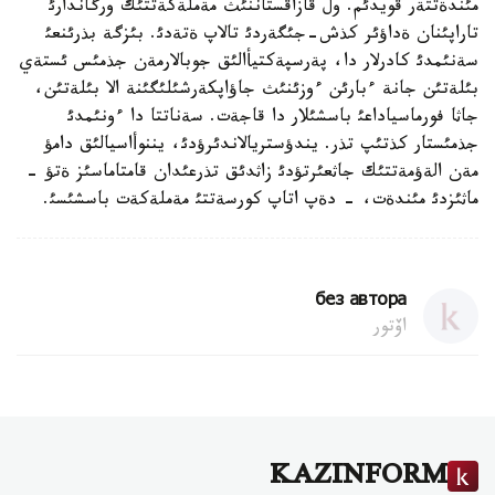
مئندةتتةر قويدئم. ول قازاقستاننئث مةملةكةتتئك ورگاندارئ
تاراپئنان ةداؤئر كذش-جئگةردئ تالاپ ةتةدئ. بئزگة بذرئنعئ
سةنئمدئ كادرلار دا، پةرسپةكتيأالئق جوبالارمةن جذمئس ئستةي
بئلةتئن جانة ءبارئن ءوزئنئث جاؤاپكةرشئلئگئنة الا بئلةتئن،
جاثا فورماسياداعئ باسشئلار دا قاجةت. سةناتتا دا ءونئمدئ
جذمئستار كذتئپ تذر. يندؤستريالاندئرؤدئ، يننوأاسيالئق دامؤ
مةن الةؤمةتتئك جاثعئرتؤدئ زاثدئق تذرعئدان قامتاماسئز ةتؤ -
ماثئزدئ مئندةت، - دةپ اتاپ كورسةتتئ مةملةكةت باسشئسئ.
без автора
اۆتور
KAZINFORM