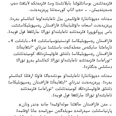
قئزمةتئنةن بوساتئلؤئنا بايلانئستئ وسئ قئزمةتكة لايئقتئ دةپ
ةسةپتةيمئن، - دةپ اتاپ كورسةتتئ پرةزيدةنت.
سةنات دةپؤتاتتارئ قاؤلئمةن بذل تاعايئنداؤعا كةلئسئم بةردئ.
پرةزيدةنت اسحات داؤئلبايةأتئ قازاقستان رةسپؤبليكاسئنئث
باس پروكؤرورئ قئزمةتئنة تاعايئنداؤ تؤرالئ جارلئققا قول قويدئ.
قازاقستان رةسپؤبليكاسئ كونستيتؤسياسئنئث 44-بابئنئث 4-
تارماعئنا سايكةس مةملةكةت باسشئسئ نذرتاي ءابئقايةأتئ
قازاقستان رةسپؤبليكاسئ ذلتتئق قاؤئپسئزدئك كوميتةتئنئث
ءتوراعاسئ قئزمةتئنة تاعايئنداؤ تؤرالئ كةلئسئم بةرؤ تؤرالئ
ذسئنئس ةنگئزدئ.
سةنات دةپؤتاتتارئ تاعايئنداؤ جونئندةگئ قاؤلئ ارقئلئ كةلئسئم
بةردئ. پرةزيدةنت نذرتاي ءابئقايةأتئ قازاقستان رةسپؤبليكاسئ
ذلتتئق قاؤئپسئزدئك كوميتةتئنئث ءتوراعاسئ قئزمةتئنة
تاعايئنداؤ تؤرالئ جارلئققا قول قويدئ.
- مةن قازاقستان حالقئنا جولداؤئمدا جانة «نذر وتان»
پارتياسئنئث سيةزئندة سويلةگةن سوزئمدة جاثا اؤقئمدئ