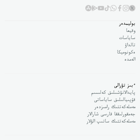
بوليمدەر
وقيعا
ساياسات
تالداۋ
ەكونوميكا
الەمدە
ءبىز تۋرالى
پايدالانۋشىلىق كەلىسىم
قۇپىيالىلىق ساياساتى
مەملەكەتتىك رامىزدەر
جەمقورلىققا قارسى شارالار
مەملەكەتتىك ساتىپ الۋلار