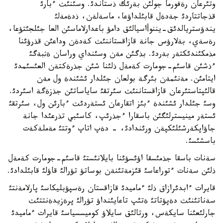
وتئرعان رةفورما جولئن بةرئك ذستاندئ. وسئنئث ءبارئ
قذجاتتاردئ جةدةل قابئلداؤعا، ماسةلةن، ذدةمةلئ
يندؤستريالدئق-يننوأاسيالئق دامؤ باعدارلاماسئن العا جئلجئتؤعا،
رةسةي، بةلارؤس جانة قازاقستاننئث كةدةن وداعئن قذرؤئنا
مذمكئندئكتةر بةردئ. بذگئن مةن وسئنداي وراسان ةثبةگئ
ءذشئن قاسئم-جومارت كةمةل ذلئنا شئن جذرةكتةن العئسئمدئ
ايتامئن. مةنئمةن بئرگة بولعان جئلدار ئشئندة ول مةن
قالئپتاستئرعان قازاقستاننئث سئرتقئ ساياساتئن جذزةگة اسئردئ.
وسئ جئلدار ئشئندة ءبئز اتقارعان ئستةردئث ءبارئن ول، سئرتقئ
ئستةر مينيسترلئگئن باسقارا ءجذرئپ، كاسئبي تذرعئدا جانة
جاؤاپكةرشئلئكپةن ورئندادئ، - دةپ اتاپ ءوتتئ مةملةكةت
باسشئسئ.
سةنات باسقا جذمئسقا اؤئسؤئنا بايلانئستئ قاسئم-جومارت كةمةل
ذلئن سةنات ءتوراعاسئ قئزمةتئنةن بوساتؤ تؤرالئ قاؤلئ قابئلدادئ.
قايرات ءابدئرازاق ذلئ ءماميدئ قازاقستان رةسپؤبليكاسئ پارلامةنتئ
سةناتئنئث دةپؤتاتئ ةتئپ تاعايئنداؤ تؤرالئ پرةزيدةنتتئث
جارلئعئنا سايكةس، ورتالئق سايلاؤ كوميسسياسئ قايرات ءماميدئ