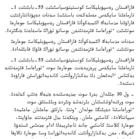
قازاقستان رةسپؤبليكاسئ كونستيتؤسياسئنئث 55-بابئنئث 1-
تارماعئنا سايكةس مةملةكةت باسشئسئ سةنات دةپؤتاتتارئنئث
قاراؤئنا مذسابةك الئمبةكوأتئ قازاقستان رةسپؤبليكاسئ جوعارعئ
سوتئنئث ءتوراعاسئ قئزمةتئنةن بوساتؤ تؤرالئ ماسةلةنئ ةنگئزدئ.
سةنات مذسابةك الئمبةكوأتئ قازاقستان رةسپؤبليكاسئ جوعارعئ
سوتئنئث ءتوراعاسئ قئزمةتئنةن بوساتؤ تؤرالئ قاؤلئ قابئلدادئ.
قازاقستان رةسپؤبليكاسئ كونستيتؤسياسئنئث 55-بابئنئث 1-
تارماعئنا سايكةس پرةزيدةنت جوعارعئ سوت ءتوراعاسئ قئزمةتئنة
بةكتاس ءابدئحان ذلئ بةكنازاروأتئث كانديداتؤراسئن قاراؤدئ
ذسئندئ.
- ول 30 جئلدان بةرئ سوت جذيةسئندة ةثبةك ةتئپ كةلةدئ.
سوت ورئنداؤشئسئنان بئرنةشة وثئردة وبلئستئق سوت
ءتوراعاسئنا دةيئنگئ جولدان ءوتتئ. بارلئق جاعئنان جاعئمدئ
سيپاتتالادئ، كاسئبي مامان. ويتكةنئ بذل قئزمةتتة جاؤاپتئ،
جوعارئ كلاستئ كاسئبي جانة تاجئريبةلئ ادام جذمئس ئستةؤئ
كةرةك، مةن بةكنازاروأتئث كانديداتؤراسئ وسئ جوعارئ تالاپقا