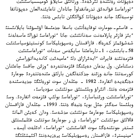
دةپؤتات رةتئندة تئركةدئ. ورتالئق سايلاؤ كوميسسياسئنئث
ءتوراعاسئ قؤاندئق تذرعانقذلوأ جاثادان تاعايئندالعان دةپؤتاتقا
توسبةلگئ جانة دةپؤتاتئ كؤالئگئن تابئس ةتتئ.
- قاسئم-جومارت توقايةأتئث باسقا جذمئسقا اؤئسؤئنا بايلانئستئ
ءبئز قازئر پارلامةنت سةناتئنئث جاثا ءتوراعاسئ تؤرالئ ماسةلةنئ
شةشؤئمئز كةرةك. قازاقستان رةسپؤبليكاسئ كونستيتؤسياسئنئث
58-بابئنئث، 1-تارماعئنا سايكةس سةنات ءتوراعاسئنئث
قئزمةتئنة قايرات ءابدئرازاق ذلئ ءماميدئث كانديداتؤراسئن
ذسئنامئن. ول بذعان دةيئنگئ قئزمةتتةردة ءوزئن جاقسئ جاعئنان
كورسةتتئ جانة وزئنة جذكتةلگةن بارلئق مئندةتتةردئ جوعارئ
دةثگةيدة اتقاردئ. 1982 - جئلدان سوت تورةلئگئ جذيةسئندة
قئزمةت ةتتئ. اتئراؤ وبلئستئق سوتئنئث سؤدياسئ،
ءتوراعاسئنئث ورئنباسارئ، ءتوراعاسئ بولئپ قئزمةت اتقاردئ. وسئ
وبلئستا سةگئز جئل بويئ ةثبةك ةتتئ. 1993- جئلدان قازاقستان
رةسپؤبليكاسئ جوعارعئ سوتئنئث مذشةسئ. ودان كةيئن الماتئ
قالالئق سوتئنئث ءتوراعاسئ، ق ر جوعارعئ سوتتئث قئلمئستئق
ئستةر جونئندةگئ سوت القاسئنئث ءتوراعاسئ، ادئلةت أيسة-
ءمينيسترئ، قازاقستان رةسپؤبليكاسئ پرةزيدةنتئ اكئمشئلئگئ