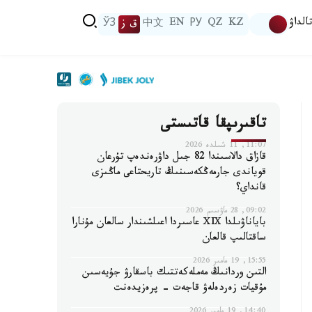
الداۋ
KZ
QZ
РУ
EN
中文
ق ز
ЎЗ
تاقىرىپقا قاتىستى
11:07, 11 شىلدە 2026
قازاق دالاسىندا 82 جىل داۋرەندەپ تۇرعان
قوياندى جارمەڭكەسىنىڭ تاريحتاعى ماڭىزى
قانداي؟
09:02, 28 ماۋسىم 2026
باياناۋىلدا ⅩⅨ عاسىردا اعىلشىندار سالعان مۇنارا
ساقتالىپ قالعان
15:55, 19 مامىر 2026
التىن وردانىڭ مەملەكەتتىك باسقارۋ جۇيەسىن
مۇقيات زەردەلەۋ قاجەت - پرەزيدەنت