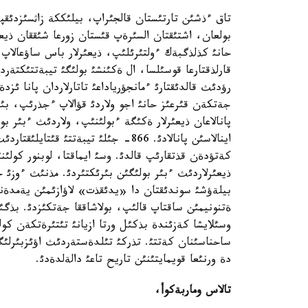
تاق ءذشئن تارتئستان قالجئراپ، بيلئككة زاثسئزدئقپ
حانئ كذلذگبةك ءولتئرئلئپ، ذيعئرلار باس ساؤعالاپ ج
رؤدئث قالدئقتارئ ءمانجؤرياداعئ تاتارلاردان پانا ئ
جةتكةن قئرعئز حانئ اجو ولاردئ قؤالاپ ءجذرئپ، بئرت
پانالاعان ذيعئرلار ةكئگة ءبولئنئپ، ولاردئث ءبئر ب
اينالاسئن پانالادئ. 866- جئلئ تيبةتتئ
كةتؤدةن قذتقارئپ قالدئ. وسئ ايماقتا، لوبنور كو
ذيعئرلاردئث ءبئر بولئگئن بئرئكتئردئ. مذنئث ءوزئ 
بيلةؤشئ سوندئقتان دا «يدئقذت» لاؤازئمئن يةمدة
ةتنونيمئن ساقتاپ قالئپ، بولاشاققا جةتكئزدئ. بذگئنگئ
وسئلايشا كةزئندة بذكئل ورتا ازيانئ تئتئرةتكةن كو
ساحناسئنان كةتتئ. تذركئ تئلدةستةردئث اؤئزبئرلئگئ
دة ورنئعا قويمايتئنئن تاريح تاعئ دالةلدةدئ.
تالاس وماربةكوأ،