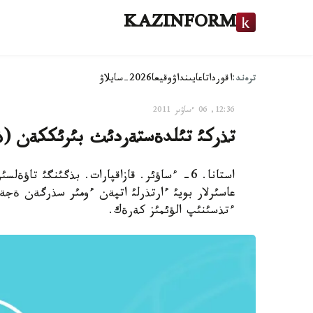
KAZINFORM
ترەند:
اقوردا
تاعايىنداۋ
وقيعا
2026-سايلاۋ
12:36, 06 ءساۋىر 2011
تذركئ تئلدةستةردئث بئرئككةن (ذيع
استانا. 6- ءساؤئر. قازاقپارات. بذگئنگئ ت
عاسئرلار بويئ ءارتذرلئ اتپةن ءومئر سذرگةن ةجة
ءتذسئنئپ الؤئمئز كةرةك.