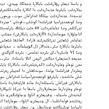
و باستا ذيعئر رؤلارئنئث بابالارئ ةجةلگئ چيدي، دي
بذلاردئث بايئرعئ عذنداردئث دا اتالارئ ةكةندئكتةر
تذسةدئ. عذنداردئث بيلئگئ ئدئراعان سوث، ورحون ايماع
تذركئلةر وسئ تةلةلةردئث 40 
اتاجاؤلارئ جؤجانداردئ (اأارلاردئث بابالارئن) جةثئپ
تةلةلةر شئعئس تذرئكتةرئنة قارادئ. العاشقئ شئعئس 
بايئرعئ بابالارئ سئر-ةندالار (ل.گؤميلةأتة - سةيانتو
وسئ VІ عاسئردا-اق بئردة تةلةس، بئردة گاوگذي
حذيحة (حذيعئر) دةگةن اتپةن اتالا باستادئ. سئر-ةند
مةن توعئز وعئزداردئث (كةرةيلةردئث بابالارئ) بايئر
وعئزدار قذرامئندا بولدئ. سوندئقتان دا كةيبئر زةرتت
شئن مانئندة، بايئرقؤ كونفةدةراسياسئ ئدئراعان سوث
بابالارئن قذراعان باسمئلداردئ جانة قارلذقتاردئ باس
توعئز وعئزدارعا حذيعئرلاردان باسقا دا تذركئ تايپالا
كةتةتئن ماسةلة، «قذيعئر» اتاؤئ «جاؤئنگةر» دةگةن 
رةتئندة قولدانئلسا، ال «ذيعئر» اتاؤئ، جوعارئدا ا
تايپاسئ توثئرةگئنة توپتاسقان ون ذيعئر رؤلارئنئث تا