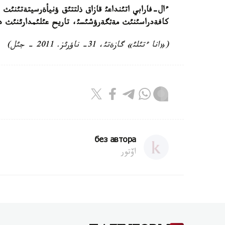
ءال-فارابي اتئنداعئ قازاق ذلتتئق ؤنيأةرسيتةتئنئث ق
كافةدراسئنئث مةثگةرؤشئسئ، تاريح عئلئمدارئنئث د
(«انا ءتئلئ» گازةتئ، 31- ناؤرئز. 2011 - جئل)
без автора
اۆتور