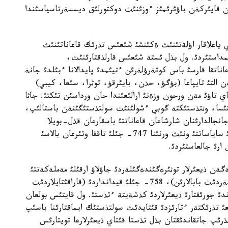
قايئركةن باؤئرئمئز ءوزئنئث دوكتورلئق ديسسةرتاسياسئندا
 ياعلاقار اؤلةتئنئث ةكئنشئ شئعئس تذرئك قاعاناتئنئث
ئمداستئردئ. ول بذل ئستة شئعئس قارلذقتارئنئث،
اناتقا قارسئ باس كوتةرؤلةرئن ءتيئمدئ پايدالانا ءبئلدئ جانة
 التئ تايپاعا (بؤگؤ، حذن، بايئرقؤ، توثرا، سئعا، كيبي)
ي تاؤئ مةن ورحون وزةنئ ارالئعئندا حان ورداسئن تئكتئ. جاثا
متئسا، وثتذستئكتة گوبي ءشولئنئث سولتذستئگئنةن باستالئپ،
انجالدارئنان شارشاعان قاعاناتتئ باسقارعان قذل-بويلا
قئتايمةن بةيبئت قارئم-قاتئناستئ جولعا قويدئ. وسئ ساياساتتئ ونئث ورنئنا 747- جئلئ تاققا وتئرعان بالاسئ
ارئ جالعاستئردئ.
گةن ذيعئرلار توثئرةگئندةگئلةردئ جاؤلاؤ ارقئلئ مةملةكةتتئ
نئعايتپاق بولدئ. 756- جئلئ ولار چيكتةردئ (شةكتئلةردئث بابالارئن)، 758- جئلئ قيدانداردئ (قاراقئتايلاردئث
دئ جورئقتارئ ذيعئرلاردئ كذشةيتة ءتذستئ. ول قايتئس بولعان
تئرعان يديگان حان (759-780) بذرئنعئ تذرئكتةر ءتارئزدئ قئتايدئث سولتذستئك ايماقتارئنا باسئپ
رئپ جاتقاندئقتان بذل تذستا قئتاي ذيعئرلارعا تويتارئس