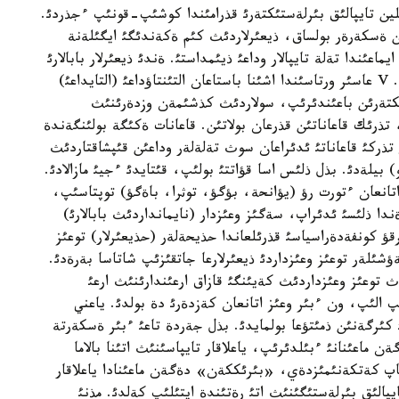
نلين تايپالئق بئرلةستئكتةرئ قذرامئندا كوشئپ-قونئپ ءجذردئ.
ئن ةسكةرةر بولساق، ذيعئرلاردئث كئم ةكةندئگئ ايگئلةنة
ئندا تةلة تايپالار وداعئ ذيئمداستئ. ةندئ ذيعئرلار بابالارئ
وسئ كونفةدةراسيا قذرامئندا كوشئپ-قونئپ ءجذردئ. V عاسئر ورتاسئندا اشئنا باستاعان التئنتاؤداعئ (التايداعئ)
مئث ذيلئك بئرلةستئكتةرئن باعئندئرئپ، سولاردئث كذشئمةن وزدةرئنئث
، تذرئك قاعاناتئن قذرعان بولاتئن. قاعانات ةكئگة بولئنگةندة
تذركئ قاعاناتئ ئدئراعان سوث تةلةلةر وداعئن قئپشاقتاردئث
) بيلةدئ. بذل ذلئس اسا قؤاتتئ بولئپ، قئتايدئ ءجيئ مازالادئ.
 اتانعان ءتورت رؤ (يؤانحة، بؤگؤ، توثرا، باةگؤ) توپتاسئپ،
ا ذلئسئ ئدئراپ، سةگئز وعئزدار (نايمانداردئث بابالارئ)
قؤ كونفةدةراسياسئ قذرئلعاندا حذيحةلةر (حذيعئرلار) توعئز
ةؤشئلةر توعئز وعئزداردئ ذيعئرلارعا جاتقئزئپ شاتاسا بةرةدئ.
 توعئز وعئزداردئث كةيئنگئ قازاق ارعئندارئنئث ارعئ
ئپ الئپ، ون ءبئر وعئز اتانعان كةزدةرئ دة بولدئ. ياعني
رئ كئرگةنئن ذمئتؤعا بولمايدئ. بذل جةردة تاعئ ءبئر ةسكةرتة
ماعئنانئ ءبئلدئرئپ، ياعلاقار تايپاسئنئث اتئنا بالاما
تاپ كةتكةنئمئزدةي، «بئرئككةن» دةگةن ماعئنادا ياعلاقار
يپالئق بئرلةستئگئنئث اتئ رةتئندة ايتئلئپ كةلدئ. مذنئ