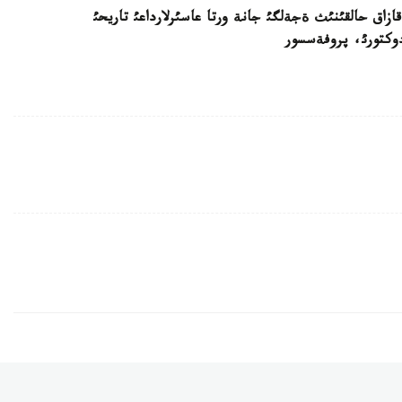
ازاق حالقئنئث ةجةلگئ جانة ورتا عاسئرلارداعئ تاريحئ
وكتورئ، پروفةسسور