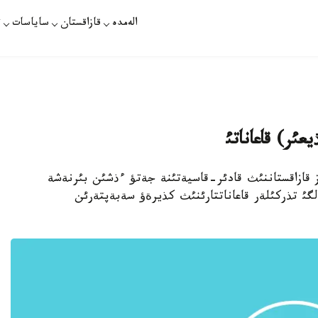
الەمدە
قازاقستان
ساياسات
ت
ئر) قاعاناتئ
اؤةلسئز قازاقستاننئث قادئر-قاسيةتئنة جةتؤ ءذشئن بئرنةشة
لگئ تذركئلةر قاعاناتتارئنئث كذيرةؤ سةبةپتةرئن