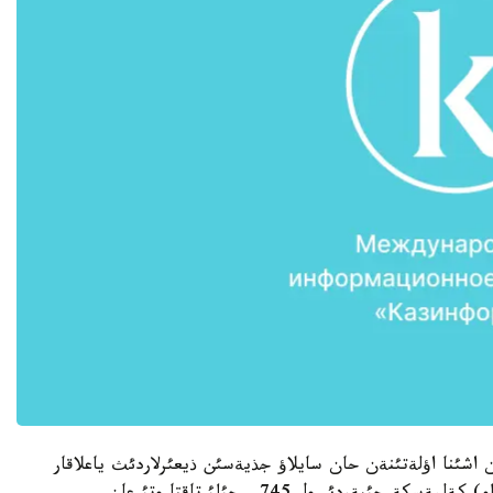
 اشئنا اؤلةتئنةن حان سايلاؤ جذيةسئن ذيعئرلاردئث ياعلاقار