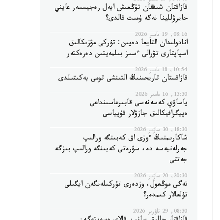
14:40, 19 مامىر 2026
قازاقتان شىققان تۇڭعىش ايەل رەجيسسەر عايني
حايرۋللينا نەگە ۇمىت قالدى؟
08:16, 19 مامىر 2026
انادولىدان التايعا دەيىن: تۇركى مۋزىكالىق
اسپاپتارى تۋرالى ءسىز بىلمەيتىن دەرەكتەر
10:54, 18 مامىر 2026
قازاقستان تاريحىنىڭ التىنشى تومى بەكىتىلدى
13:30, 16 مامىر 2026
ياساۋي كەسەنەسى قابىرعاسىنداعى
ەپيگرافيكالىق جازۋلار قۇپياسى
18:30, 30 ساۋىر 2026
شاكارىمنىڭ ءوزى اق كەبىنگە ورالىپ
جەرلەنبەسە دە، سۋرەتى كەبىنگە ورالىپ بىزگە
جەتتى
20:30, 20 ساۋىر 2026
تەگى موڭعول، وزدەرى تۇركىلەنگەن ايگىلى
تۇلعالار كىمدەر؟
08:30, 29 ناۋرىز 2026