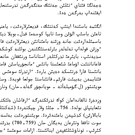
ةجةلگئ قئتاي ءتئلئن جةتئك مةثگةرگةن تذرسئنحان 
ايقئنداپ بةرگةن ةدئ.
اثگئمة باسئندا ايتئپ كةتتئك، قذيعئرلاردئث، ياعني
تاعئن باسئپ الؤئن وسئ تايپا كوسةمئ قذل-بويلا ذي
باسمئلداردئث جانة وزئنة باعئناتئن ذيعئرلاردئث قاع
ءوزئن قولداپ تةلةلةر بئرلةستئگئنةن بولئنة كوشكةن
سذيةنئپ، بايئرعئ تذركئلةر استاناسئ ورنئققان حانعا
قاعاناتتئث اؤماعئ شئعئستا باتئس ءمانجؤرياسئن قا
باتئستا قارا ةرتئسكة دةيئن باردئ. ءارتذرلئ سوعئس ج
مويئنشور (ل.گؤميلةأتة - مويانچؤر گةلة-حان) ونان 
وزدةرئ تالقانداعان كوك تذرئكتةرگة ءارقاشان ةلئكتة
بابالارئن) كذشپةن باعئندئردئ. مويئنشوردئث بةلسةن
سوث تاققا و
كئرئپ، توناؤشئلئقپةن اينالئستئ. ازامات سوعئسئ ءجذ