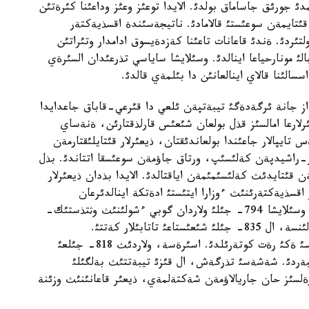
مدئ جورئق جاساماق بولدئ. الايدا توعئز وعئز وداعئنا كئرةتئن
قئتايمةن سوعئستئ قالامادئ. ناتيجةسئندة اقسذيةكتةر
ئردئ. ةندئ قاعانات تاعئنا كةزدةيسوق ادامدار وتئراتئن
لئ مونارحياعا اينالدئ. وسئلايشا ساياسي تذرعئدان السئرةي
 از جانة ئرگةدةگئ تيبةتپةن ئلعي دا قئرعي-قاباق جاعدايدا
ئرلارعا امالسئز قذل بولعان شئعئس قارلذقتارئن، ةنةساي
تايپالار جاعئندا بولعاندئقتان، ذيعئرلار قئتايلئقتارمةن
ار-راشيدپةن كةلئسئپ، ورتاق جاؤمةن سوعئسقا اتتاندئ. بذل
قئرئ 821- جئلئ تيبةت پةن قئتايدئث كةلئسئمئمةن اياقتالدئ. الايدا بذدان ذيعئرلار
 اقسذيةكتةرئنئث ءوزارا ايتئستئ ادةتكة اينالدئرعان
ءمانساپقورلئق ءئس-ارةكةتتةرئنةن جةري باستادئ. وسئلايشا 794- جئلئ ولاردان گوبي ءشولئنئث وثتذستئك-
شئعئسئنداعئ شاتو تذرئكتةرئ (ؤاقتاردئث بابالارئ) بولئنسة، ال 835- جئلئ شئعئستاعئ تاتابئلار كةتتئ.
تيبةتتئكتةردئث قولداؤئمةن قئرعئزدار قاعاناتقا قارسئ ةكئ رةت كوتةرئلدئ. اسئرةسة، ولاردئث 818- جئلعئ
بةردئ. شةشةسئ تذرگةش، ال قئزئ تيبةتتئث بةلگئلئ
ؤةلسئز حان جاريالاؤمةن شةكتةلمةي، ذيعئر قاعانئنئث وزئنة