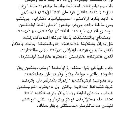
تايپاسئنئث كوسةمئ قذل-بويلا (ل.گؤميلةأتة - پةيلو) كةلمةسكة جئبةردئ. ول 745- جئلئ تاقتا وتئرعان
ث يمپةراتورئنئث استاناسئ چاثانعا جئبةردئ جانة ءوزئن
داؤدئ ذسئندئ. تاقتان قؤئلعان اشئنا اؤلةتئنة ئلةسكةن
ا تابعاچتارعا ارالاسئپ، اسسيميلياسياعا ذشئراپ، جويئلئپ
تاريحي سانانئ مذلدة جويئپ جئبةرؤ ءذشئن اشئنا اؤلةتئنةن
 وسئ زوبالاثنئث بارئسئندا اتاقتئ كذلتةگئننئث دة ءمذسئنئ
. وسئنداي بذلئنشئلئككة باسقا تذرئك اقسذيةكتةرئنئث
مذرالار وسئلايشا ناداندئقتئث قذرباندئعئنا اينالدئ. ياعلاقار
يگةن جانة وزدةرئنة باؤئرلاس تذركئتئلدةس حالئقتاردئ
ةلگةن «تذرئك» ةتنونيمئن «ذيعئر» ةتنونيمئ اؤئستئردئ.
دئث تايپالئق بئرلةستئكتةرئ اياسئندا ءوسئپ-ونگةن رؤلار
ئتانؤشئ-عالئم م.جولداسبةكوأ ولار قذرعان مةملةكةتتئ
 ةتنونيمئ توثئرةگئندة ءارتذرلئ پئكئرلةر بار. ولاردئث
رؤئ شئندئققا الدةقايدا جاقئن. ول «ذيعئر» ةتنونيمئنةن
اپ، مذنداي اتاؤدئ رؤ-تايپالار بئرلةستئگئنة اتاقتئ
دا دا، ذيعئرلاردئث توعئز وعئزدار وداعئنان ءبولئنئپ
تئپتةن دة نةگئزسئز ةمةستئگئن بايقار ةدئك.