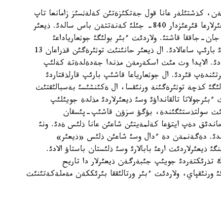
ةن، كذشتئلةر عانا قول جةتكئزةتئن كةلةثسئز زامانعا تاپ
بولعان، اشتئقتان السئرةپ قئستان زورعا شئققان ذيعئرلارعا قئرعئزدار 840- جئلئ كةنةتتةن باس سالدئ. ذيعئر
ان-جاققا قاشتئ. ولاردئث ءبئر بولئگئ جوثعارياداعئ
قارلذقتارعا قوسئلسا، ال ةكئنشئ بولئگئ تيبةتتئكتةردئ بارئپ ساعالادئ. ال ذيعئر حانئنئث توثئرةگئن قذراعان 13
زدةدئ. الايدا وث مئث اسكةرمةن مذندا جةدةلدةتة كةلئپ
ئندةپ قئردئ. ال جوثعارياعا قاشئپ بارئپ قارلذقتاردئ
ولئگئ كذچة توثئرةگئنة ورنئقسا، ال ةكئنشئسئ بةسبالئقتئث
 قئتايلئقتاردئث ءبئرجولاتا تالقانداؤئ وسئ ذيعئرلاردئ مذلدة جويئلئپ
لئنئث سولتذستئگئندة، بؤگؤ سزؤن قاشئپ-پئسقان
حاندئق دةپ ايتؤعا كةلمةيتئن شاعئن عانا ذلئس ةدئ. ونئ
ندئ. دةگةنمةن دة ءدال وسئ شاعئن ذلئس «ذيعئر»
 ذيعئرلاردئث ارعئ بابالارئ وسئ ذلئستان باستاؤ الادئ.
ك تذرئكتةردئ جويئپ جئبةرگةن ذيعئرلار دا تاريح
 ورنئقپاي، ولاردئث ءبئر ورتالئققا بئرئككةن مةملةكةتئنئث