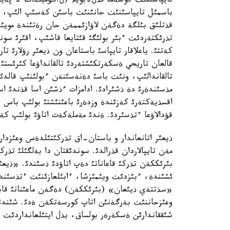
باسمئل تايپاسئنئث حانئنئث باسئن كةسئپ الئپ، تا
قذتلئق بئلگة دةگةن لاؤازئممةن حان رةتئندة مويئن
تذرئكتةردئث ءبئر بولئگئ قئتايعا قاشئپ، اقئرئ سوند
كةتتئ. ياعلاقار تايپاسئ باستاعان ون ذيعئر رؤلارئ 
قالعان تاريحي ةسكةرتكئشتةردئ تالقانداؤعا كئرئستئ.
تالقاندالئپ، ونئث باسئ دةنةسئنةن ءبولئنئپ قالدئ
مذسئندةرئ دة ذشئرادئ. ادامزات ءذشئن اسا قذندئ اسئل 
اقسذيةكتةرئ كةزئندة وزدةرئ باعئنئشتئ بولئپ باس 
قؤدالاؤعا ءتذسئردئ. ةندئ مةملةكةت اتاؤئ بولئپ ك
ذيعئر اتانعاندار و باستان-اق تذركئتئلدةس وعئزدار
مةن تايپالاردان قذرالدئ. سوندئقتان دا بةلگئلئ تذرك
بئرئككةن تذركئ قاعاناتئ دةپ اتاؤدئ ذسئندئ. «ذيعئر»
ئشئندة، ءبئزدئث ويئمئزشا، ءابئلعازئنئث ءتذسئندئ
«سذتتةي ذيئعان» (بئرئككةن) دةگةن ماعئنانئ قابئلد
وعئزحاننئث بةرگةنئن اتاپ كورسةتكةن ةدئ. شئندئعئن
شئققاندارئن ةسكةرةر بولساق، بذل ايتئلعانداردئث 