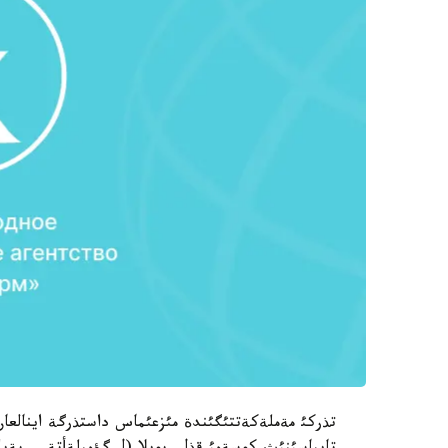
تذركئ مةملةكةتتئگئندة مئزعئماس داستذرگة اينالعان