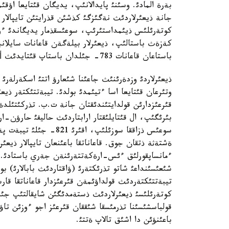
بةرة المادئ. وسئنئ پايدالانئپ، يديگان قئتايعا اؤقئ
جانة ذيعئرلاردئث نةگئزگئ كذشئن قذرايتئن تايپالار 
كوتةرئلئس ذيئمداستئرئپ، سوعئسقذمار يديگاندئ ءولت
كةزةث باستالئپ، ذيعئرلار بيلةگةن قاعانات سايلانبا
باستاعان قاعانات 783- جئلدان باستاپ قئتايدئث أاسسالئنا قالاي اينالعانئن دا بئلمةي قالدئ.
ذيعئرلاردئ وزدةرئنئث جاعئنا شئعارؤ اتتئ اسكةرلةرئ
وتئرعان قئتايعا اسا ءتيئمدئ بولدئ. تيبةتتئكتةر ذيع
قئرعئزدارئن قولدايتئندئقتان جانة ت.ب. تذركئتئلدةس 
بئرئگئپ، ال قئتايلئقتار ارابتاردئث حاليفئ حارؤن-
سوعئس ذزاققا سوزئلئپ، ا
ةشتةثة ذتقان جوق. قاعاناتقا باعئنعان تايپالار ذيعئر
كوتةرئلئسئ ذيعئرلاردئث ذستةمدئگئن شايقالتئپ جئ
قولباسشئسئنا تذرمئسقا شئققان قئرعئز اجو ءوزئن تا
باعئنؤئن دا اشئق تالاپ ةتتئ.