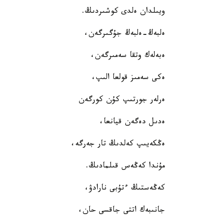
ويىلدان ەلدى كوشىردىڭ.
ەلبەڭ-ەلبەڭ جۇگىرگەن،
ەبەلەك وتقا سەمىرگەن،
ەكى سەمىز قولعا الىپ،
ەرلەر جورتىپ كۇن كورگەن
ەدىل دەگەن قيانعا،
ەڭكەيىپ كەلدىڭ تار جەرگە،
مۇندا كەڭەس قىلمادىڭ.
كەڭەستىڭ ءتۇبى نارادۋ،
جانىبەك اتتى جاقسى حان،