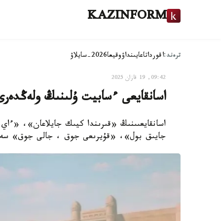
KAZINFORM
ترەند:
اقوردا
تاعايىنداۋ
وقيعا
2026-سايلاۋ
09:42, 19 قازان 2025
اسانقايعى ءسابيت ۇلىنىڭ ولەڭدەرى
اسانقايعىىنىڭ «قىرىندا كيىك جايلاعان»، «ءاي
جايىق بول»، «قۇيرىعى جوق ، جالى جوق» سەكى