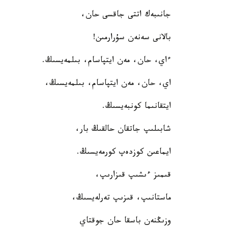
جانىبەك اتتى جاقسى حان،
بالانى سەنەن سۇرارمىن!
ءاي، حان، مەن ايتپاسام، بىلمەيسىڭ.
اي، حان، مەن ايتپاسام، بىلمەيسىڭ،
ايتقانىما كونبەيسىڭ.
شابىلىپ جاتقان حالقىڭ بار،
ايماعىن كوزدەپ كورمەيسىڭ.
قىمىز ءىشىپ قىزارىپ،
ماستانىپ، قىزىپ تەرلەيسىڭ،
وزىڭنەن باسقا حان جوقتاي