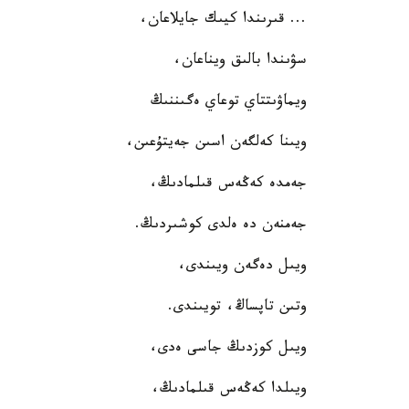
... قىرىندا كيىك جايلاعان،
سۋىندا بالىق ويناعان،
ويماۋىتتاي توعاي ەگىننىڭ
ويىنا كەلگەن اسىن جەيتۇعىن،
جەمدە كەڭەس قىلمادىڭ،
جەمنەن دە ەلدى كوشىردىڭ.
ويىل دەگەن ويىندى،
وتىن تاپساڭ، تويىندى.
ويىل كوزدىڭ جاسى ەدى،
ويىلدا كەڭەس قىلمادىڭ،