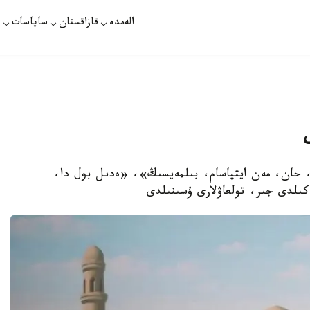
الەمدە
قازاقستان
ساياسات
ت
، حان، مەن ايتپاسام، بىلمەيسىڭ»، «ەدىل بول دا،
لدى جىر، تولعاۋلارى ۇسىنىلدى