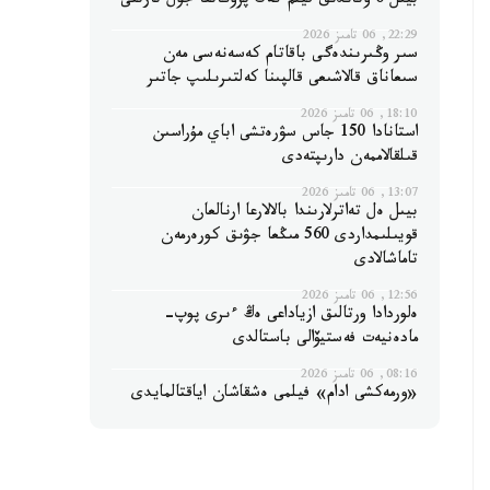
بيىل 6 وتاندىق فيلم كەڭ پروكاتقا جول تارتتى
22:29, 06 تامىز 2026
سىر وڭىرىندەگى باقاتام كەسەنەسى مەن
سىعاناق قالاشىعى قالپىنا كەلتىرىلىپ جاتىر
18:10, 06 تامىز 2026
استانادا 150 جاس سۋرەتشى اباي مۇراسىن
قىلقالاممەن دارىپتەدى
13:07, 06 تامىز 2026
بيىل ەل تەاترلارىندا بالالارعا ارنالعان
قويىلىمداردى 560 مىڭعا جۋىق كورەرمەن
تاماشالادى
12:56, 06 تامىز 2026
ەلوردادا ورتالىق ازياداعى ەڭ ءىرى پوپ-
مادەنيەت فەستيۆالى باستالدى
08:16, 06 تامىز 2026
«ورمەكشى ادام» فيلمى ەشقاشان اياقتالمايدى