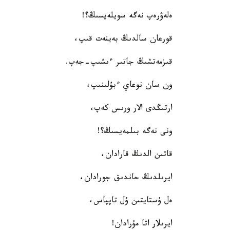
ەلەۋرەپ نەگە سويلەيسىڭ؟!
قورعان سالدىڭ بەينەت قىپ،
قىزمەتشىڭ جاتىر ءىشىپ-جەپ.
ون سان نوعاي ءبۇلىنىپ،
ارتىڭدى الار ورىس كەپ،
ونى نەگە بىلمەيسىڭ؟!
قاتىن الدىڭ قارادان،
ايرىلدىڭ حاندىق جورادان،
ەل ۇستايتىن ۇل تاپپاس،
ايرىلار اتا مۇرادان!