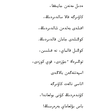
ەدىل مەنەن جايىققا،
كاۋىرگە قالا سالدىردىڭ،
اقىلدى بەلدەن شالدىردىڭ،
كوڭىلدى جامان قالدىردىڭ.
كوڭىل قالماي، نە قىلسىن،
توڭىرەك ءجۇزدى، قوي كوزدى،
اسپەتتەگەن بالاڭدى
اتاسى نالەت كاۋىرگە
كۇندەردىڭ كۇنى بولعاندا،
باس بۇلعاماي بەرەرسىڭ!