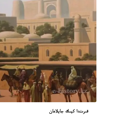
قىرىندا كيىك جايلاعان