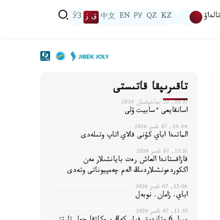
الداۋ
KZ
QZ
РУ
EN
中文
ق ز
ЎЗ
تاقىرىپقا قاتىستى
15:37, 27 جەلتوقسان 2010
اسانقايعى ءسابيت ۇلى
15:44, 07 تامىز 2026
الماتىدا اباي كۇنى قالاي اتاپ وتىلەدى
13:52, 07 تامىز 2026
قازاقستاندا العاش رەت بايانشىلار مەن
اككوردەونشىلاردىڭ الەم چەمپيوناتى وتەدى
12:06, 07 تامىز 2026
اباي. زامان. نوبەل
11:53, 07 تامىز 2026