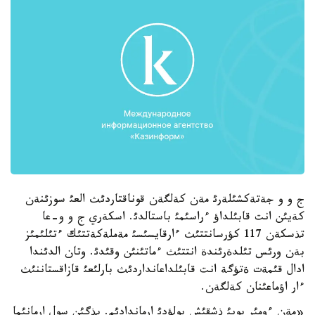
ج و و جةتةكشئلةرئ مةن كةلگةن قوناقتاردئث العئ سوزئنةن
كةيئن انت قابئلداؤ ءراسئمئ باستالدئ. اسكةري ج و و-عا
تذسكةن 117 كؤرسانتتئث ءارقايسئسئ مةملةكةتتئك ءتئلئمئز
بةن ورئس تئلدةرئندة انتتئث ءماتئنئن وقئدئ. وتان الدئندا
ادال قئمةت ةتؤگة انت قابئلداعانداردئث بارلئعئ قازاقستاننئث
ءار اؤماعئنان كةلگةن.
«مةن ءومئر بويئ ذشقئش بولؤدئ ارماندادئم. بذگئن سول ارمانئما