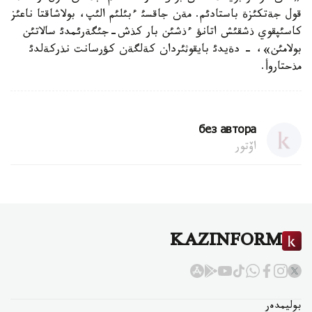
قول جةتكئزة باستادئم. مةن جاقسئ ءبئلئم الئپ، بولاشاقتا ناعئز
كاسئپقوي ذشقئش اتانؤ ءذشئن بار كذش-جئگةرئمدئ سالاتئن
بولامئن»، - دةيدئ بايقوثئردان كةلگةن كؤرسانت نذركةلدئ
مذحتاروأ.
без автора
اۆتور
KAZINFORM
بوليمدەر