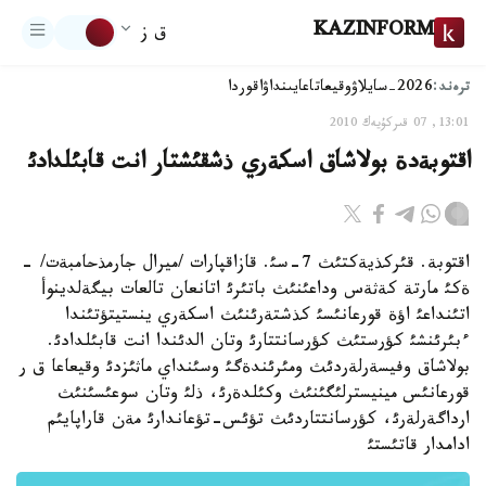
KAZINFORM
ق ز
ترەند:
2026-سايلاۋ
وقيعا
تاعايىنداۋ
اقوردا
13:01, 07 قىركۇيەك 2010
اقتوبةدة بولاشاق اسكةري ذشقئشتار انت قابئلدادئ
اقتوبة. قئركذيةكتئث 7-سئ. قازاقپارات /ميرال جارمذحامبةت/ -
ةكئ مارتة كةثةس وداعئنئث باتئرئ اتانعان تالعات بيگةلدينوأ
اتئنداعئ اؤة قورعانئسئ كذشتةرئنئث اسكةري ينستيتؤتئندا
ءبئرئنشئ كؤرستئث كؤرسانتتارئ وتان الدئندا انت قابئلدادئ.
بولاشاق وفيسةرلةردئث ومئرئندةگئ وسئنداي ماثئزدئ وقيعاعا ق ر
قورعانئس مينيسترلئگئنئث وكئلدةرئ، ذلئ وتان سوعئسئنئث
ارداگةرلةرئ، كؤرسانتتاردئث تؤئس-تؤعاندارئ مةن قاراپايئم
ادامدار قاتئستئ