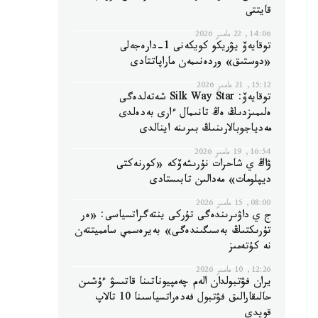
قايتتى
14:06, 22 مامىر 2026
توقايەۆ يۋريكو كويكەنى 1-دارەجەلى
«دوستىق» وردەنىمەن ماراپاتتادى
15:12, 21 مامىر 2026
توقايەۆ: Silk Way Star شەتەلدەگى
ەلىمىزدىڭ ەڭ تانىمال ءارى بەدەلدى
مەدياجوبالارىنىڭ بىرىنە اينالدى
16:54, 19 مامىر 2026
ۋاڭ ي شاحرات نۇرىشەۆكە «كورنەكتى
ديپلومات» مەدالىن تابىستادى
08:00, 15 مامىر 2026
ج ي داۋىرىندەگى تۇركى ينتەگراتسياسى: «ەر
تۇرىكتىڭ بەسىگىندەگى» بەيرەسمي سامميتتەن
نە كۇتەمىز
12:26, 10 مامىر 2026
يران فۋتبولدان الەم چەمپيوناتىنا قاتىسۋ ءۇشىن
حالىقارالىق فۋتبول فەدەراتسياسىنا 10 تالاپ
قويدى