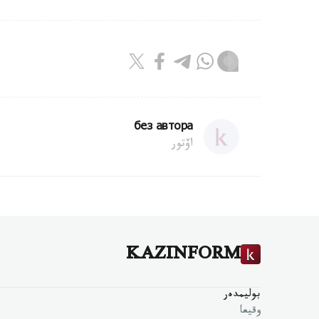
без автора
اۆتور
KAZINFORM
بوليمدەر
وقيعا