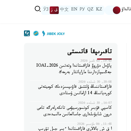
الداۋ
KZ
QZ
РУ
EN
中文
ق ز
ЎЗ
تاقىرىپقا قاتىستى
19:45, 03 تامىز 2026
پاۆەل دۋروۆ قازاقستاندا وتەتىن IOAI-2026
جەڭىمپازدارىنا ماراپاتتار بەرمەك
20:08, 30 شىلدە 2026
قازاقستاننىڭ ۇلتتىق قاۋىپسىزدىك كوميتەتى
كورەيانىڭ 14 ازاماتىن ۇستادى
16:07, 30 شىلدە 2026
كاسپي قۇبىر كونسورسيۋمى تانكەرلەرگە تاعى
درون شابۋىلدارى جاسالعانىن مالىمدەدى
11:48, 06 ماۋسىم 2026
ا ق ش بالالارى قازاقستاندا ءبىر جىل تۇرىپ