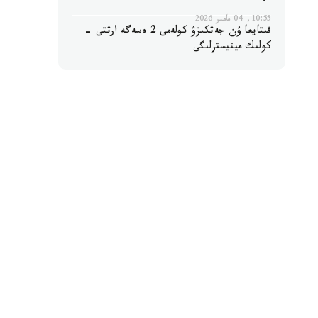
10:55, 04 مامىر 2026
قىتايعا ۇن جەتكىزۋ كولەمى 2 ەسەگە ارتتى -
كولىك مينيسترلىگى