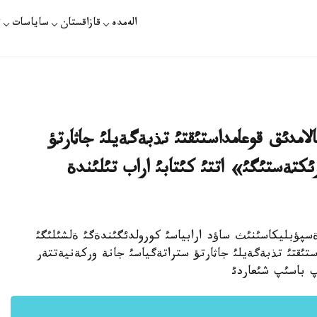
الەمدە
قازاقستان
ساياسات
ت
لامدئق قوعامداستئقتئ تذبةگةيلئ جاثارتؤ
كتةستئگئ» اتتئ كئتابئ اراب تئلئندة
. قازاقستان رةسپؤبليكاسئنئث ساؤد ارابياسئ كورولدئگئندةگئ ةلشئلئگئ
ستئقتئ تذبةگةيلئ جاثارتؤ ستراتةگياسئ جانة وركةنيةتتةر
پ باسئپ شئعاردئ