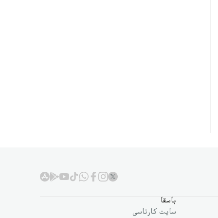
باسقا
سايت كارتاسى