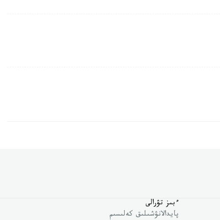
ءبىز تۋرالى
پايدالانۋشىلىق كەلىسىم