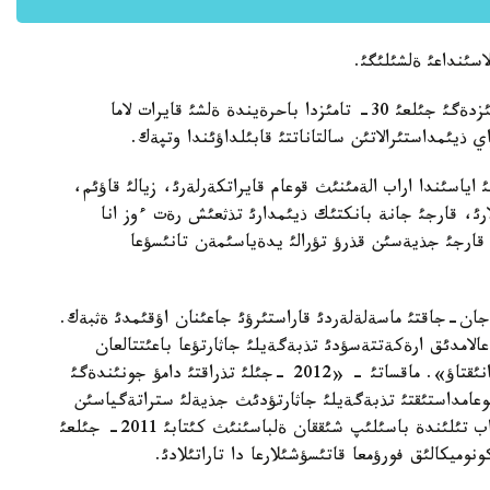
اسئنداعئ ةلشئلئگئ.
ةلباسئنئث اتالمئش كئتابئنئث تذساؤكةسةرئ ذستئمئزدةگئ جئلعئ 30- تامئزدا باحرةيندة ةلشئ قايرات لاما
ذيئمداستئرالاتئن سالتاناتتئ قابئلداؤئندا وتپةك.
ث 15 جئلدئق مةرةكةسئ اياسئندا اراب الةمئنئث قوعام قايراتكةرلةرئ، زيالئ قاؤئم،
لارئ، قارجئ جانة بانكتئك ذيئمدارئ تذثعئش رةت ءوز انا
 قارجئ جذيةسئن قذرؤ تؤرالئ يدةياسئمةن تانئسؤعا
جان-جاقتئ ماسةلةلةردئ قاراستئرؤئ جاعئنان اؤقئمدئ ةثبةك.
الامدئق ارةكةتتةسؤدئ تذبةگةيلئ جاثارتؤعا باعئتتالعان
ستراتةگيانئث دامؤئنا مذمكئندئك بةرةتئن مةجةنئ انئقتاؤ». ماقساتئ - «2012 -جئلئ تذراقتئ دامؤ جونئندةگئ
وعامداستئقتئ تذبةگةيلئ جاثارتؤدئث جذيةلئ ستراتةگياسئن
دايئنداؤعا ذسئنئس بةرؤ». وسئ تذرعئدان العاندا اراب تئلئندة باسئلئپ شئققان ةلباسئنئث كئتابئ 2011- جئلعئ