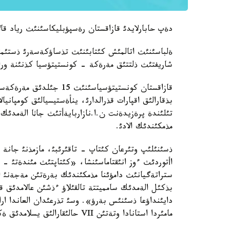
دةپ حابارلايدئ قازاقستان رةسپؤبليكاسئنئث رياد قال
شاريفتئث ذلتتئق مةرةكة - كونستيتؤسيا كذنئنة وراي 
قازاقستان كونستيتؤسياسئنئ
بذقارالئق اقپارات قذرالدارئ، ينأةستيسيالئق كومپانيا
تئلئندة پرةزيدةنت ن.ا.نازاربايةأتئث جاثا الةمدئك
مذمكئندئك الادئ.
ذسئنئلئپ وتئرعان كئتاپ - تاقئرئبئ، مازمذنئ جانة 
اأتوردئث ءوز انئقتاماسئنشا، «كئتاپتئث مئندةتئ - ع
بذكئل الةمدئك سامميتتة تالقئلاؤ ءذشئن عالامدئق ق
مامئردا استانادا وتةتئن VII حالئقارالئق يسلامدئق ةكونوميكالئق فورؤمعا قاتئسؤشئلارعا دا تاراتئلادئ.