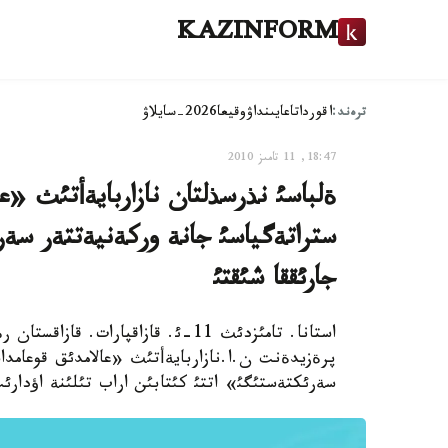
KAZINFORM
ترەند:
اقوردا
تاعايىنداۋ
وقيعا
2026-سايلاۋ
18:47, 11 تامىز 2010
ةلباسئ نذرسذلتان نازاربايةأتئث «عا
ستراتةگياسئ جانة وركةنيةتتةر سةرئ
جارئققا شئقتئ
استانا. تامئزدئث 11-ئ. قازاقپارات
پرةزيدةنت ن.ا.نازاربايةأتئث «عالامدئق قوعامدا
سةرئكتةستئگئ» اتتئ كئتابئن اراب تئلئنة اؤدارئ