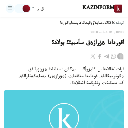
KAZINFORM
ق ز
ترەند:
2026-سايلاۋ
وقيعا
تاعايىنداۋ
اقوردا
10:03, 05 شىلدە 2010
اقوردادا ةؤرازةق سامميتئ بولادئ
ارات /قالامقاس ءابؤوأا/ - بذگئن استانادا ةؤرازيالئق
ةكونوميكالئق قوعامداستئقتئث (ةؤرازةق) مةملةكةتارالئق
كةثةسئنئث وتئرئسئ اشئلادئ.