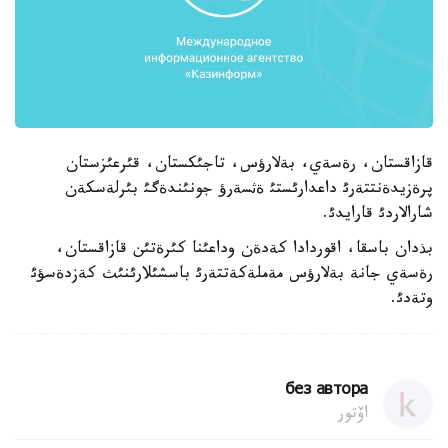
قازاقستان، رةسةي، بةلارؤس، تاجئكستان، قئرعئزستان
پرةزيدةنتتةرئ داعدارئستئ ةثسةرؤ جونئندةگئ بئرلةسكةن
شارالاردئ قارايدئ.
بذدان باسقا، اقوردادا كةدةن وداعئنا كئرةتئن قازاقستان،
رةسةي جانة بةلارؤس مةملةكةتتةرئ باسشئلارئنئث كةزدةسؤئ
وتةدئ.
без автора
اۆتور