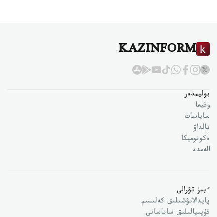
KAZINFORM
بوليمدەر
وقيعا
ساياسات
تالداۋ
ەكونوميكا
الەمدە
ءبىز تۋرالى
پايدالانۋشىلىق كەلىسىم
قۇپىيالىلىق ساياساتى