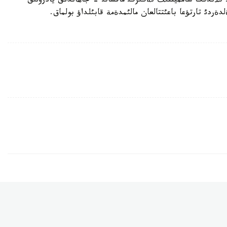
 كذندئك سامميتتئث نةگئزگئ ماقساتئ - جاهاندئق يادرولئق
ردئ تارتؤعا باعئتتالعان مالئمدةمة قابئلداؤ بولماق.