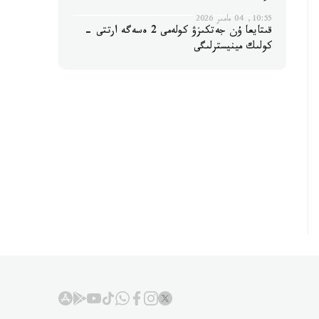
10:55, 04 مامىر 2026
قىتايعا ۇن جەتكىزۋ كولەمى 2 ەسەگە ارتتى -
كولىك مينيسترلىگى