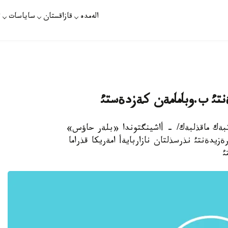
الەمدە
قازاقستان
ساياسات
ت
نتئ ب.وبامامةن كةزدةستئ
 قازاقپارات /مذراتبةك ماقذلبةك/ - أاشينگتوندا «بلةر حاؤس»
يدةنتئ نذرسذلتان نازاربايةأ امةريكا قذراما
ئ