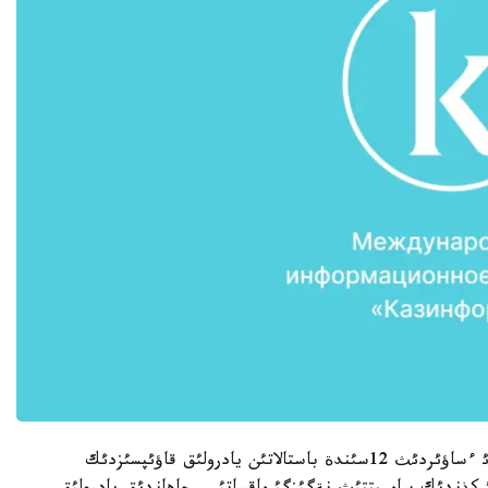
قازاقستان مةن ا ق ش پرةزيدةنتتةرئنئث كةزدةسؤئ ءساؤئردئث 12سئندة باستالاتئن يادرولئق قاؤئپسئزدئك