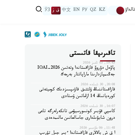
الداۋ
KZ
QZ
РУ
EN
中文
ق ز
ЎЗ
تاقىرىپقا قاتىستى
19:45, 03 تامىز 2026
پاۆەل دۋروۆ قازاقستاندا وتەتىن IOAI-2026
جەڭىمپازدارىنا ماراپاتتار بەرمەك
20:08, 30 شىلدە 2026
قازاقستاننىڭ ۇلتتىق قاۋىپسىزدىك كوميتەتى
كورەيانىڭ 14 ازاماتىن ۇستادى
16:07, 30 شىلدە 2026
كاسپي قۇبىر كونسورسيۋمى تانكەرلەرگە تاعى
درون شابۋىلدارى جاسالعانىن مالىمدەدى
11:48, 06 ماۋسىم 2026
ا ق ش بالالارى قازاقستاندا ءبىر جىل تۇرىپ