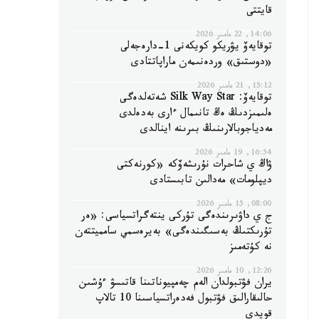
قايتتى
14:06, 22 مامىر 2026
توقايەۆ يۋريكو كويكەنى 1-دارەجەلى
«دوستىق» وردەنىمەن ماراپاتتادى
15:12, 21 مامىر 2026
توقايەۆ: Silk Way Star شەتەلدەگى
ەلىمىزدىڭ ەڭ تانىمال ءارى بەدەلدى
مەدياجوبالارىنىڭ بىرىنە اينالدى
16:54, 19 مامىر 2026
ۋاڭ ي شاحرات نۇرىشەۆكە «كورنەكتى
ديپلومات» مەدالىن تابىستادى
08:00, 15 مامىر 2026
ج ي داۋىرىندەگى تۇركى ينتەگراتسياسى: «ەر
تۇرىكتىڭ بەسىگىندەگى» بەيرەسمي سامميتتەن
نە كۇتەمىز
12:26, 10 مامىر 2026
يران فۋتبولدان الەم چەمپيوناتىنا قاتىسۋ ءۇشىن
حالىقارالىق فۋتبول فەدەراتسياسىنا 10 تالاپ
قويدى