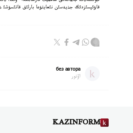
جونئندةگئ جاهاندئق سامميت قارساثئندا ءوتتئ. ةكئ
قاؤئپسئزدئك جذيةسئن نئعايتؤعا بارلئق قاتئسؤشئ ةلدة
без автора
اۆتور
KAZINFORM