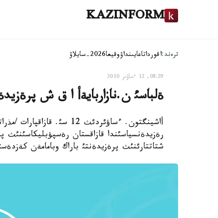
KAZINFORM
ترەند:
اقوردا
تاعايىنداۋ
وقيعا
2026-سايلاۋ
08:29, 12 ءساۋىر 2010
ةلباسئ ن.نازاربايةأ ا ق ش پرةزيدة
أاشينگتون. ءساؤئردئث 12 سئ.
رةزيدةنسياسئندا قازاقستان رةسپؤبليكاسئنئث پرةز
شتاتتارئنئث پرةزيدةنتئ باراك وبامامةن كةزدةست