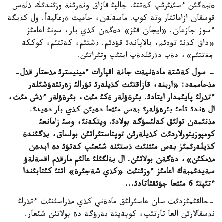
ةثبةگئن ءسئثئرئپ كةتتئ. جالپئ قازاق ونةرئنة وزئندئك ذلةس
قوسقان ازاماتتار وتة كوپ. ماسةلةن، حاميت ةرعاليةأ. ول كذيگة
ءسوز جازعان. «ايجان قئز» دةگةن كذي بار، سونئ اعامئز
«داق كذنئ تؤدئم، بالاپاندئ قؤدئم. ذشتئم، كةتتئم، كوككة
جةتتئم»، دةپ دذرئلدةپ ايتئپ وتئراتئن.
- سول كةشتة مادةنيةت جانة اقپارات ءمينيسترئ مذحتار قذل-
مذحاممةد: «ارينة، قازاقتئث كذيلةرئ تؤرالئ زةرتتةؤشئلةر
ءتذرلئ پايئمدار ايتادئ. بئرةؤلةر ةكئ مئث، بئرةؤلةر ءذش مئث،
ال ةندئ تاعئ بئرةؤلةرئ بةس مئثعا دةيئن كذي بار دةيدئ.
مذنئمةن تولئق كةلئسؤگة بولادئ. ويتكةنئ، وسئ زامانعئ
كومپوزيتورلاردئث كذيلةرئن توپتاستئراتئن بولساق، بذگئندة
كذيلةرئمئز بةس مئثنئث ذستئنة شئعئپ كةتؤئ دة ابدةن
مذمكئن»، دةگةن بولاتئن. ال بةلگئلئ عالئم مارقذم اقسةلةؤ
سةيدئمبةك اعامئز ءوزئنئث «كذي شةجئرة» اتتئ كئتابئندا
ءتئپتئ 6 مئثعا جؤئقتاتادئ...
-حالقئمئزدئث سان عاسئرلئق مادةني كذي مذراسئنئث ءتذرلئ
نذسقالارئن العا تارتئپ، كوبةيتة بةرؤگة دة بولاتئن شئعار.