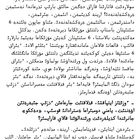
سولاردئث قاتارئنا قازاق دةگةن حالئق بارئپ تذرعاندا نةسئمةن
ةرةكشةلةنةدئ؟ ارينة كذيئمةن، انئمةن، جئرئمةن،
داستذرئمةن، سالتئمةن ةرةكشةلةنةدئ. مئناؤ جاپون ةلئندة 6
سئنئپتان باستاپ ذلتتئق مؤزئكاعا ذيرةتةدئ ةكةن. بذكئل
مةكتةپتئث بالاسئنا، 6 سئنئپتان كةيئن مؤزئكاعا بةيئمئ بارلارئ
قالئپ، قالعانئ قالاعان ماماندئقتارئ بويئنشا ءبئلئم الادئ. ءبئراق
6 سئنئپقا دةيئن كوكةيئنة تذيئلگةن ذلتتئق مؤزئكا ماثگئلئك
جادئندا قالادئ. ةرتةث ول ورئنداؤشئ بولماؤئ مذمكئن، ءبئراق
جاقسئ تئثداؤشئ، ونةرگة جاناشئر بولادئ عوي. مئنة كوردئثئز
بة، ذلتتئق تاربيةگة جاپوندئقتار قالاي ذيرةتةدئ. نةگة ءبئز
سودان ذلگئ المايمئز؟ قايداعئ ءبئر قذلاقتئث مةمبراناسئن ءذزئپ
جئبةرةتئن اؤةنگة قذمارمئز.
- ءوزئثئز ايتپاقشئ، قذلاقتئث جارعاعئن ءذزئپ جئبةرةتئن
اؤةننئث، ياعني دومبئراعا ةسترادانئ قوسئپ، «دةككو»
جانرئندا كذيلةردئث ورئندالؤئنا قالاي قارايسئز؟
-بئردةن ايتايئن، قذپتامايمئن. ارينة، مذلدةم ءذزئلدئ-
كةسئلدئ مئناؤ قويسئن دةپ تة ايتا المايمئن. ءبئر جاعئنان الئپ