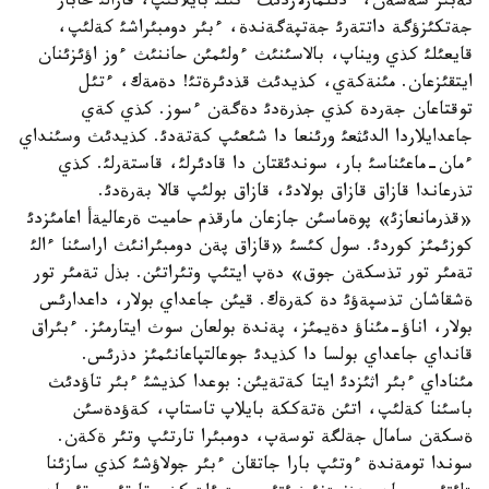
نةبئر شةشةن، ءدئلمارلاردئث ءتئلئ بايلانئپ، قارالئ حابار
جةتكئزؤگة داتتةرئ جةتپةگةندة، ءبئر دومبئراشئ كةلئپ،
قايعئلئ كذي ويناپ، بالاسئنئث ءولئمئن حاننئث ءوز اؤئزئنان
ايتقئزعان. مئنةكةي، كذيدئث قذدئرةتئ! دةمةك، ءتئل
توقتاعان جةردة كذي جذرةدئ دةگةن ءسوز. كذي كةي
جاعدايلاردا الدئثعئ ورئنعا دا شئعئپ كةتةدئ. كذيدئث وسئنداي
ءمان-ماعئناسئ بار، سوندئقتان دا قادئرلئ، قاستةرلئ. كذي
تذرعاندا قازاق قازاق بولادئ، قازاق بولئپ قالا بةرةدئ.
«قذرمانعازئ» پوةماسئن جازعان مارقذم حاميت ةرعاليةأ اعامئزدئ
كوزئمئز كوردئ. سول كئسئ «قازاق پةن دومبئرانئث اراسئنا ءالئ
تةمئر تور تذسكةن جوق» دةپ ايتئپ وتئراتئن. بذل تةمئر تور
ةشقاشان تذسپةؤئ دة كةرةك. قيئن جاعداي بولار، داعدارئس
بولار، اناؤ-مئناؤ دةيمئز، پةندة بولعان سوث ايتارمئز. ءبئراق
قانداي جاعداي بولسا دا كذيدئ جوعالتپاعانئمئز دذرئس.
مئناداي ءبئر اثئزدئ ايتا كةتةيئن: بوعدا كذيشئ ءبئر تاؤدئث
باسئنا كةلئپ، اتئن ةتةككة بايلاپ تاستاپ، كةؤدةسئن
ةسكةن سامال جةلگة توسةپ، دومبئرا تارتئپ وتئر ةكةن.
سوندا تومةندة ءوتئپ بارا جاتقان ءبئر جولاؤشئ كذي سازئنا