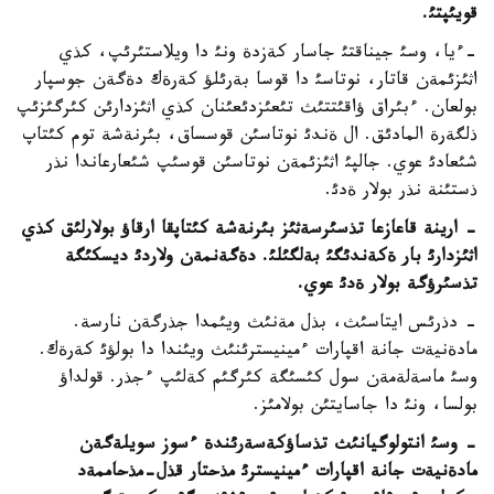
قويئپتئ.
-ءيا، وسئ جيناقتئ جاسار كةزدة ونئ دا ويلاستئرئپ، كذي
اثئزئمةن قاتار، نوتاسئ دا قوسا بةرئلؤ كةرةك دةگةن جوسپار
بولعان. ءبئراق ؤاقئتتئث تئعئزدئعئنان كذي اثئزدارئن كئرگئزئپ
ذلگةرة المادئق. ال ةندئ نوتاسئن قوسساق، بئرنةشة توم كئتاپ
شئعادئ عوي. جالپئ اثئزئمةن نوتاسئن قوسئپ شئعارعاندا نذر
ذستئنة نذر بولار ةدئ.
- ارينة قاعازعا تذسئرسةثئز بئرنةشة كئتاپقا ارقاؤ بولارلئق كذي
اثئزدارئ بار ةكةندئگئ بةلگئلئ. دةگةنمةن ولاردئ ديسكئگة
تذسئرؤگة بولار ةدئ عوي.
- دذرئس ايتاسئث، بذل مةنئث ويئمدا جذرگةن نارسة.
مادةنيةت جانة اقپارات ءمينيسترئنئث ويئندا دا بولؤئ كةرةك.
وسئ ماسةلةمةن سول كئسئگة كئرگئم كةلئپ ءجذر. قولداؤ
بولسا، ونئ دا جاسايتئن بولامئز.
- وسئ انتولوگيانئث تذساؤكةسةرئندة ءسوز سويلةگةن
مادةنيةت جانة اقپارات ءمينيسترئ مذحتار قذل-مذحاممةد