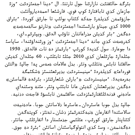
بئرگة حالئقتئث نازارئنا جول تارتتئ. ال ءدينا اجةمئزدئث ءوزئ
جازعان كذي تاباقتارئ كوپ قوي. قارشئعا احمةدياروأتئث
جازؤئمةن كذيلةرئ جةكة كئتاپ بولئپ تا جارئق كوردئ. ءبئراق
1000 كذي جيناؤ بارئسئندا اجةمئزدئث «تارتؤ سالةمدةمة»
دةگةن ءبئر كذيئن مذراعاتتان تاؤئپ الدئق. ويپئرئم-اي،
كةرةمةت كذي جانة ءدينا اجةمئزدئث ءوز ورئنداؤئندا، ساپاسئ
دا جوعارئ. سول كذيدئ كورئپ ءبارئمئز دة تاث قالدئق. 1950
جئلدارئ جازئلعان كذي 2010 جئلئ تابئلئپ، 60 جئلدان كةيئن
حالقئنا تابئس ةتئلئپ وتئر. بذل عالامات ةمةس پة! جالپئ «التئن
قورداعئ» كذيلةردئ ءمينيستردئث بذيرئعئنسئز ةشكئمگة
بةرمةيدئ. ءمينيستردئث «ءبارئن شئعارئثئز، بئرئدة قالماسئن»
دةگةن بذيرئعئنان كةيئن عانا تابئئپ وتئر. مئنة وسئنداي
مادةني قذندئلئقتارئمئزدئث حالقئمةن تابئسؤئ قاجةت دذنية.
جالپئ بذل جوبا عاسئردان-عاسئرعا ذلاساتئن جوبا. مادةنيةت
سالاسئندا اتقارعان ةثبةكتةرئمئز ذشان-تةثئز، كوپتةگةن
كئتاپتار جارئق كورئپ، عئلئمي جذمئستار دا اتقارئلئپ جاتئر.
دةگةنمةن، وسئ كذي انتولوگياسئنان اساتئن ءبئرئ دة جوق.