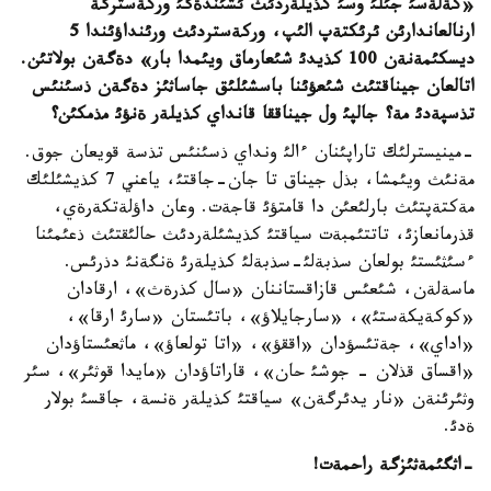
«كةلةسئ جئلئ وسئ كذيلةردئث ئشئندةگئ وركةسترگة
ارنالعاندارئن ئرئكتةپ الئپ، وركةستردئث ورئنداؤئندا 5
ديسكئمةنةن 100 كذيدئ شئعارماق ويئمدا بار» دةگةن بولاتئن.
اتالعان جيناقتئث شئعؤئنا باسشئلئق جاساثئز دةگةن ذسئنئس
تذسپةدئ مة؟ جالپئ ول جيناققا قانداي كذيلةر ةنؤئ مذمكئن؟
-مينيسترلئك تاراپئنان ءالئ ونداي ذسئنئس تذسة قويعان جوق.
مةنئث ويئمشا، بذل جيناق تا جان-جاقتئ، ياعني 7 كذيشئلئك
مةكتةپتئث بارلئعئن دا قامتؤئ قاجةت. وعان داؤلةتكةرةي،
قذرمانعازئ، تاتتئمبةت سياقتئ كذيشئلةردئث حالئقتئث ذعئمئنا
ءسئثئستئ بولعان سذبةلئ-سذبةلئ كذيلةرئ ةنگةنئ دذرئس.
ماسةلةن، شئعئس قازاقستاننان «سال كذرةث»، ارقادان
«كوكةيكةستئ»، «سارجايلاؤ»، باتئستان «سارئ ارقا»،
«اداي»، جةتئسؤدان «اققؤ»، «اتا تولعاؤ»، ماثعئستاؤدان
«اقساق قذلان - جوشئ حان»، قاراتاؤدان «مايدا قوثئر»، سئر
وثئرئنةن «نار يدئرگةن» سياقتئ كذيلةر ةنسة، جاقسئ بولار
ةدئ.
-اثگئمةثئزگة راحمةت!