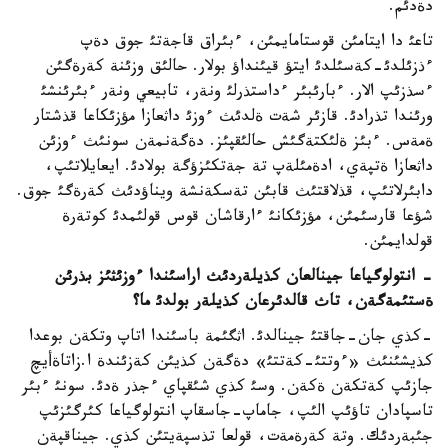
دةدئم.
تاعئ دا ايتامئن قوستامايمئن، ءبئراق قاجةتئ جوق دةپ
ءذزئلدئ-كةسئلدئ ايتؤ قيئنداؤ بولار. حالئق وزئنة كةرةگئن
ءسذزئپ الار. ءبارئبئر ءداستذرلئ ونةر، تابيعي ونةر ءبئرئنشئ
ورئندا تذرادئ. قازئر شةت ةلدئث ءوزئ داثعازا مؤزئكاعا قذشتار
ةمةس. ءبئز ةلئكتةگئش حالئقپئز. دةگةنمةن سونئث ءوزئن
داثعازا ةتپةي، ادةمئلةپ تة جةتكئزؤگة بولادئ. ايعايلاتئپ،
دابئرلاتئپ، قذلاقتئث قابئن تةسكةنشة ويناؤدئث كةرةگئ جوق.
شؤعا قارسئمئن، مؤزئكانئ ءارقاشان قوس قولئمدئ كوتةرة
قولدايمئن.
- انتولوگياعا جينالعان كذيلةردئث اراسئندا ءوزئثئز بذرئن
ةستئمةگةن، تاث قالدئرعان كذيلةر بولدئ ما؟
-كذي جان-جاقتئ جينالدئ. اثگئمة باسئندا اتاپ وتكةن بوعدا
كذيشئنئث «ءوتتئ-كةتتئ» دةگةن كذيئن كةزئندة ا.زاتاةأيچ
جازئپ كةتكةن ةكةن. وسئ كذي شئقپاي ءجذر ةدئ. سونئ ءبئر
تاسپادان تاؤئپ الئپ، جاماپ-جاسقاپ انتولوگياعا كئرگئزئپ
جئبةردئك. وتة كةرةمةت، قولعا تذسپةيتئن كذي. جيناقپةن