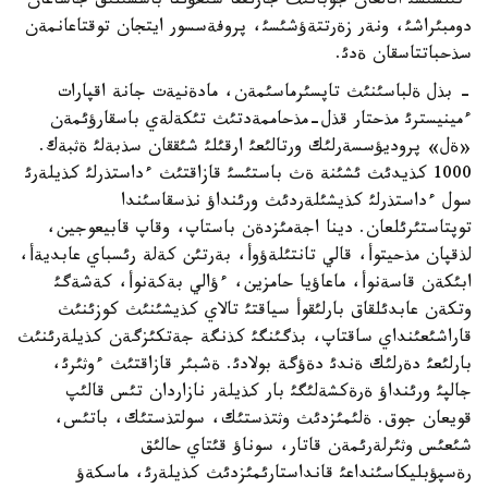
ءتئلشئسئ اتالعان جوبانئث جارئققا شئعؤئنا باسشئلئق جاساعان
دومبئراشئ، ونةر زةرتتةؤشئسئ، پروفةسسور ايتجان توقتاعانمةن
سذحباتتاسقان ةدئ.
- بذل ةلباسئنئث تاپسئرماسئمةن، مادةنيةت جانة اقپارات
ءمينيسترئ مذحتار قذل-مذحاممةدتئث تئكةلةي باسقارؤئمةن
«ةل» پروديؤسسةرلئك ورتالئعئ ارقئلئ شئققان سذبةلئ ةثبةك.
1000 كذيدئث ئشئنة ةث باستئسئ قازاقتئث ءداستذرلئ كذيلةرئ
سول ءداستذرلئ كذيشئلةردئث ورئنداؤ نذسقاسئندا
توپتاستئرئلعان. دينا اجةمئزدةن باستاپ، وقاپ قابيعوجين،
لذقپان مذحيتوأ، قالي تانتئلةؤوأ، بةرتئن كةلة رئسباي عابديةأ،
ابئكةن قاسةنوأ، ماعاؤيا حامزين، ءؤالي بةكةنوأ، كةشةگئ
وتكةن عابدئلقاق بارلئقوأ سياقتئ تالاي كذيشئنئث كوزئنئث
قاراشئعئنداي ساقتاپ، بذگئنگئ كذنگة جةتكئزگةن كذيلةرئنئث
بارلئعئ دةرلئك ةندئ دةؤگة بولادئ. ةشبئر قازاقتئث ءوثئرئ،
جالپئ ورئنداؤ ةرةكشةلئگئ بار كذيلةر نازاردان تئس قالئپ
قويعان جوق. ةلئمئزدئث وثتذستئك، سولتذستئك، باتئس،
شئعئس وثئرلةرئمةن قاتار، سوناؤ قئتاي حالئق
رةسپؤبليكاسئنداعئ قانداستارئمئزدئث كذيلةرئ، ماسكةؤ