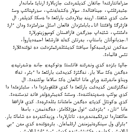
مذراعاتتارئندا جاتقان كذيلةردئث جازبالارئ ارنايئ ماماندار
جئبةرئلئپ، جيناقتالدئ. سولار ةكشةلةنئپ، سذرئپتالئپ وسئ
مئث كذي شئقتئ. ارينة بذلاردئث بارلئعئ دا ةسكئ كذيلةر. ال
قازئرگئ ؤاقئتتا اتا-بابامئزدان قالعان اسئل مذرامئزدئ ودان ءارئ
دامئتئپ، شئثداپ جذرگةن قازاقستان كومپوزيتورلارئ
ا.جذبانوأتان باستاپ، بةرتئن كةلة قارشئعا احمةدياروأ،
سةكةن تذرئسبةكوأ سياقتئ كذيشئلةرئمئزدئث دة تؤئندئلارئ
تئس قالمادئ.
جالپئ بئزدة كذي ونةرئنة قاتئستئ «توكپة» جانة «شةرتپة»
دةگةن ةكئ سالا بار. نةگئزئ كذيدئث بارلئعئ دا ءبئر، تةك
ويناؤ مانةرئنة وراي عانا اتالعان ةكئ سالاعا بولئنةدئ. ال
نةگئزئنةن كذيدئث بارلئعئ دا كذي قئلقوبئزدا دا، سئبئزعئدا دا
كذي بولئپ ةسةپتةلئنةدئ. وسئنئ كةيبئرةؤلةر قاتة تذسئنةدئ.
كذي «كوثئل كذيئ» دةگةن ماعئنانئ بئلدئرةدئ. كذي قازاققا
عانا ءتان، ءبئزدئث ءتول مؤزئكامئز. دةگةنمةن، باسقا
حالئقتاردا تذرئكمةندةردة، تاتارلاردا، وزبةكتةردة دة شامالئ بار.
ءبئراق ول سينكرةتيزمنةن ارئلماعان. بئرةؤئندة كذي مةن ءبي