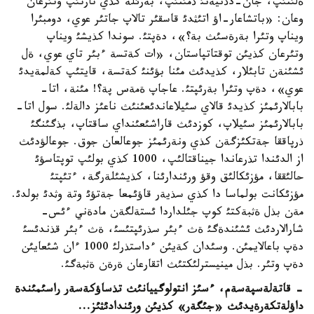
ةلئتئپ، جان-دذنيةنئ ذمئتئپ، بةرئلة كذي تارتئپ وتئرعان
وعان: «باتشاعار-اؤ اتئثدئ قاسقئر تالاپ جاتئر عوي، دومبئرا
ويناپ وتئرا بةرةسئث بة؟»، دةپتئ. سوندا كذيشئ ويناپ
وتئرعان كذيئن توقتاتپاستان، «ات كةتسة ءبئر تاي عوي، ةل
ئشئنةن تابئلار، كذيدئث مئنا بؤئنئ كةتسة، قايتئپ كةلمةيدئ
عوي»، دةپ وتئرا بةرئپتئ. عاجاپ ةمةس پة؟! مئنة، اتا-
بابالارئمئز كذيدئ قالاي سئيلاعاندئعئنئث ناعئز دالةلئ. سول اتا-
بابالارئمئز سئيلاپ، كوزدئث قاراشئعئنداي ساقتاپ، بذگئنگئ
ذرپاققا جةتكئزگةن كذي ونةرئمئز جوعالعان جوق. جوعالؤدئث
از الدئندا تذرعاندا جيناقتالئپ، 1000 كذي بولئپ توپتاسؤئ
حالئققا، مؤزئكالئق وقؤ ورئندارئنا، كذيشئلةرگة، ءتئپتئ
مؤزئكانت بولماسا دا كذي سذيةر قاؤئمعا جةتؤئ وتة وثدئ بولدئ.
مةن بذل ةثبةكتئ كوپ جئلداردا ئستةلگةن مادةني ءئس-
شارالاردئث ئشئندةگئ ةث ءبئر سذرئپتئسئ، ةث ءبئر قذندئسئ
دةپ باعالايمئن. وسئدان كةيئن ءداستذرلئ 1000 ءان شئعايئن
دةپ وتئر. بذل مينيسترلئكتئث اتقارعان ةرةن ةثبةگئ.
- قاتةلةسپةسةم، ءسئز انتولوگييانئث تذساؤكةسةر راسئمئندة
داؤلةتكةرةيدئث «جئگةر» كذيئن ورئندادئثئز...