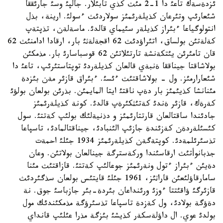
ئزدةسةك تاعئ دا 1-2 مئث كذي تابئلار. جالپئ وسئ جارئققا
شئعارئپ وتئرعان كذيلةرئمئز سولاردئث ءسولئ. ارينة، بذل
انتولوگياعا ءبئراز كذيلةر سئيماي قالدئ. ماسةلةن، تذپتةپ
كةلةتئن بولساق، اتئراؤدئث 62 اقجةلةثئ بار، ارقادا ادامنئث 62
قان تامئرئن يئتكةنشة تارتئلاتئن 62 قوسباسارئ بار. مذمكئن
بولاشاقتا جيناققا ةنبةي قالعان كذيلةردئ توپتاستئرئپ، تاعئ دا
شئعارارمئز. ول - بولاشاقتئث ءئسئ. ءبئراق قازئر مةن بئزدة
مئنانشا كذيئمئز بار دةپ ناقتئ ايتا المايمئن. بذرئن بولعان بولؤئ
كةرةك، قازئر ةندئ كةتئثكئرةپ قالدئ. كونة كذيلةرئمئز
جادئندا ساقتالعان قارتتارئمئز و دذنيةلئك بولئپ كةتتئ. سول
كئسئلةردةن كةزئندة جازئپ الئنبادئ، جيناقتالمادئ، تاسپاعا
تذسئرئلمةدئ. كوپتةگةن كذيلةرئمئز 1934 جئلئ احمةت
جذبانوأتئث ارقاسئندا وركةسترگة جينالعان بولاتئن. وعان
دةيئن ءبئراز ءتول ونةرئمئز جوعالئپ كةتتئ. قازاقتئث مئنا
سامارقاؤلئعئن قاراثئز، 1961 جئلئ قايتئس بولعان سذگئردئث
قازئرگئ ؤاقئتتا ءوزئ ورئنداعان بئردة-بئر جازباسئ جوق. نة
دةؤگة بولادئ، ول كةزدة تاسپاعا تذسئرؤگة مذمكئندئك مول
بولدئ عوي. ال داؤلةسكةر كذيشئ بئزگة مذرا عئلئپ قانداي