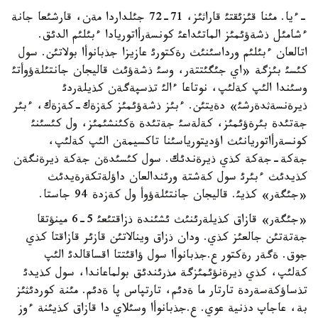
-ءيا. مئنا قئزئقتئ قاراثئز، 71-72 جئلداردا مةن، قارشئعا جانة
ءشامئل ذشةؤئمئز الماتئداعئ كونسةرأاتوريادا ءبئلئم الدئق.
اتالعان ءبئلئم ورداسئنئث رةكتورئ عازيزا جذبانوأا بولاتئن. سول
كئسئ بئزگة «اي جئگئتتةر، وسئ ذشةؤئث قاليجان جانتئلةؤوأتئ
وسئندا الئپ كةلئپ، نوتاعا ءالئ تذسپةگةن كذيلةردئ
ذيرةنسةثدةرشئ» دةيتئن. ءبئز ذشةؤئمئز كةزةك-كةزةك، ءبئر
جةتئدة بئرةؤئمئز، كةلةسئ جةتئدة ةكئنشئمئز، ول كئسئنئ
كونسةرأاتوريانئث اؤديتورياسئنا تاكسيمةن الئپ كةلئپ،
جةكة-جةكة كذي ذيرةندئك. سول كئسئدةن جةكة ذيرةنگةن
كذيدئث ءبئرئ سول كةشتة ورئندالعان داؤلةتكةرةيدئث
«جئگةر» كذيئ. قاليجان جانتئلةؤوأ ول كةزدة 94 جاستا.
«جئگةر» قازاق كذيلةرئنئث ئشئندة ذزاقتئعئ 5-6 مينؤتقا
جةتةتئن جالعئز كذي. ودان ذزاق وينالاتئن قازئر قازاقتا كذي
جوق. ةگةر رةكتور ع.جذبانوأا سول ؤاقئتتا اقساقالدئ الئپ
كةلئپ، كذي ذيرةنؤئمئزگة مذرئندئق بولماعاندا، سول كذيدئ
تذساؤكةسةردة تارتار ما ةدئم، تارتپاس پا ةدئم. مئنة كوردئثئز
بة، عاجاپ دذنية عوي. ع.جذبانوأا وسئلاي دا قازاق كذيئنة ءوز