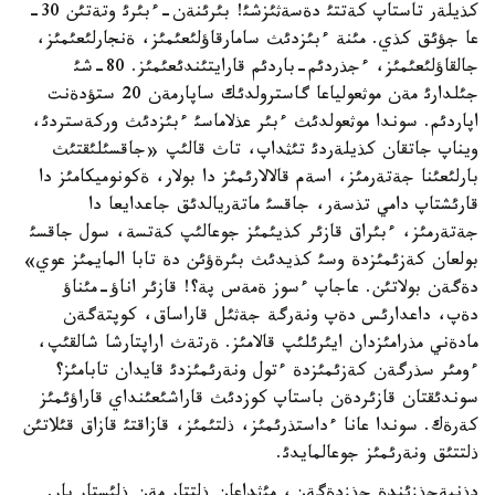
كذيلةر تاستاپ كةتتئ دةسةثئزشئ! بئرئنةن-ءبئرئ وتةتئن 30-
عا جؤئق كذي. مئنة ءبئزدئث سامارقاؤلئعئمئز، ةنجارلئعئمئز،
جالقاؤلئعئمئز، ءجذردئم-باردئم قارايتئندئعئمئز. 80-شئ
جئلدارئ مةن موثعولياعا گاسترولدئك ساپارمةن 20 ستؤدةنت
اپاردئم. سوندا موثعولدئث ءبئر عذلاماسئ ءبئزدئث وركةستردئ،
ويناپ جاتقان كذيلةردئ تئثداپ، تاث قالئپ «جاقسئلئقتئث
بارلئعئنا جةتةرمئز، اسةم قالالارئمئز دا بولار، ةكونوميكامئز دا
قارئشتاپ دامي تذسةر، جاقسئ ماتةريالدئق جاعدايعا دا
جةتةرمئز، ءبئراق قازئر كذيئمئز جوعالئپ كةتسة، سول جاقسئ
بولعان كةزئمئزدة وسئ كذيدئث بئرةؤئن دة تابا المايمئز عوي»
دةگةن بولاتئن. عاجاپ ءسوز ةمةس پة؟! قازئر اناؤ-مئناؤ
دةپ، داعدارئس دةپ ونةرگة جةثئل قاراساق، كوپتةگةن
مادةني مذرامئزدان ايئرئلئپ قالامئز. ةرتةث اراپتارشا شالقئپ،
ءومئر سذرگةن كةزئمئزدة ءتول ونةرئمئزدئ قايدان تابامئز؟
سوندئقتان قازئردةن باستاپ كوزدئث قاراشئعئنداي قاراؤئمئز
كةرةك. سوندا عانا ءداستذرئمئز، ذلتئمئز، قازاقتئ قازاق قئلاتئن
ذلتتئق ونةرئمئز جوعالمايدئ.
دذنيةجذزئندة جذزدةگةن، مئثداعان ذلتتار مةن ذلئستار بار.