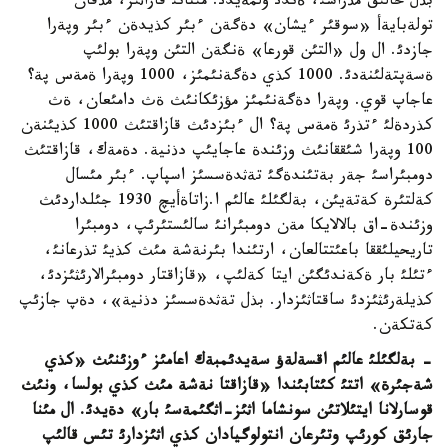
بذل حالئق مذراسئ، ةندئ ولمةيدئ. مئنانئ قاراثئز، مذقان
تولةبايةأ «سوقئر ءيشان» دةگةن ءبئر كذيدةن ءبئر وپةرا
جازدئ. ال ول «التئن قورعا» ةنگةن التئن وپةرا بولئپ
ةسةپتةلئنةدئ. 1000 كذي دةگةنئمئز، 1000 وپةرا ةمةس پة؟
عاجاپ قوي. وپةرا دةگةنئمئز مؤزئكانئث ةث دامئعان، ةث
كذردةلئ ءتذرئ ةمةس پة؟ ال ءبئزدئث قازاقتئث 1000 كذيئنةن
100 وپةرا شئققانئث وزئندة عاجايئپ دذنية. دةمةك، قازاقتئث
دومبئراسئ جةر بةتئندةگئ تةثدةسسئز اسپاپ. ءبئر مئسال
كةلتئرة كةتةيئن، بةلگئلئ عالئم ا.زاتاةأيچ 1930 جئلداردئث
وزئندة-اق بالالايكا مةن دومبئرانئ سالئستئرئپ، دومبئرا
تاريحيلئققا باعئتتالعان، ارتئندا بئرنةشة مئث كذيئ تذرعانئ،
ءتئلئ بار ةكةندئگئن ايتا كةلئپ، «قازاقتار دومبئرالارئثئزدئ،
كذيلةرئثئزدئ ساقتاثئزدار. بذل تةثدةسسئز دذنية»، دةپ جازئپ
كةتكةن.
- بةلگئلئ عالئم اقسةلةؤ سةيدئمبةك اعامئز ءوزئنئث «كذي
شةجئرة» اتتئ كئتابئندا «قازاقتا نةشة مئث كذي بولسا، ونئث
قوسارلانا ايتئلاتئن سونشاما اثئز-اثگئمةسئ بار» دةيدئ. ال مئنا
جارئق كورئپ وتئرعان انتولوگيادان كذي اثئزدارئ تئس قالئپ