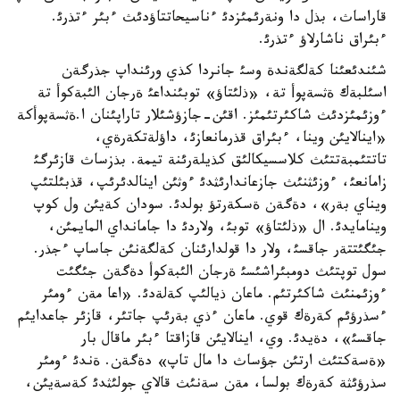
قاراساث، بذل دا ونةرئمئزدئ ءناسيحاتتاؤدئث ءبئر ءتذرئ.
ءبئراق ناشارلاؤ ءتذرئ.
شئندئعئنا كةلگةندة وسئ جانردا كذي ورئنداپ جذرگةن
اسئلبةك ةثسةپوأ تة، «ذلئتاؤ» توبئنداعئ ةرجان الئبةكوأ تة
ءوزئمئزدئث شاكئرتئمئز. اقئن-جازؤشئلار تاراپئنان ا.ةثسةپوأكة
«اينالايئن وينا، ءبئراق قذرمانعازئ، داؤلةتكةرةي،
تاتتئمبةتتئث كلاسسيكالئق كذيلةرئنة تيمة. بذزساث قازئرگئ
زامانعئ، ءوزئثنئث جازعاندارئثدئ ءوثئن اينالدئرئپ، قذبئلتئپ
ويناي بةر»، دةگةن ةسكةرتؤ بولدئ. سودان كةيئن ول كوپ
وينامايدئ. ال «ذلئتاؤ» توبئ، ولاردئ دا جامانداي المايمئن،
جئگئتتةر جاقسئ، ولار دا قولدارئنان كةلگةنئن جاساپ ءجذر.
سول توپتئث دومبئراشئسئ ةرجان الئبةكوأ دةگةن جئگئت
ءوزئمنئث شاكئرتئم. ماعان ذيالئپ كةلةدئ. «اعا مةن ءومئر
ءسذرؤئم كةرةك قوي. ماعان ءذي بةرئپ جاتئر، قازئر جاعدايئم
جاقسئ»، دةيدئ. وي، اينالايئن قازاقتا ءبئر ماقال بار
«ةسةكتئث ارتئن جؤساث دا مال تاپ» دةگةن. ةندئ ءومئر
سذرؤئثة كةرةك بولسا، مةن سةنئث قالاي جولئثدئ كةسةيئن،