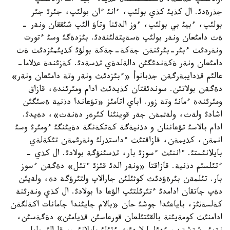
ارالاسئپ كةلسة، ةكئنشئسئندة كذيئ، ءبيئ ءانئ ارالاسئپ
جذرةدئ. ال كذيئ كذي بولئپ، ءانئ ءان بولئپ، جئرئ جئر
بولئپ، ءبيئ بي بولئپ، ءوز الدئنا وتاؤ الئپ شئققان ونةر -
ةث دامئعان ونةر بولئپ ةسةپتةلئنةدئ. بئزدةگئ وسئ ءتورت
ونةردئث ءبئر-بئرئنةن جةكة-جةكة بولؤئ كذيئمئزدئث ةث
دامئعان ونةر ةكةندئگئن دالةلدةي تذسةدئ. كةزئندة عذلاما-
عالئم قذدايبةرگةن جذبانوأ «ءبئزدئث ونةر وتة دامئعان ونةر»
دةگةن بولاتئن. سوندئقتان كذيدئث ادام ومئرئندة، قازاق
ومئرئندة ءمانئ وتة زور. اباي اتامئز «تؤعاندا دذنية ةسئگئن
اشادئ ولةث، ولةثمةن جةر قوينئنا كئرةر دةنةث»، دةيدئ.
ادام بالاسئ تؤعاننان و دذنيةگة كةتكةنگة دةيئنگئ ءومئرئ وسئ
انمةن، كذيمةن، قازاقتئث ءداستذرلئ ونةرئمةن تئكةلةي
بايلانئستئ. ءاننئث ءسوزئ بار، تذسئنؤگة بولادئ. ال كذي -
ءتئلسئم دذنية. قازاقتا «ونةر الدئ قئزئ ءتئل» دةگةن ءسوز
بار. تئلمةن بئرةؤدئث كوثئلئن جارالاپ ولتئرؤگة دة، ولةيئن
دةپ جاتقان ادامدئ ءتئرئلتئپ الؤعا دا بولادئ. ال كذي ونةرئنة
كةلسةثئز، باياعئدا جوشئ حان «بالام جايئندا جامانات اكةلگةن
ادامنئث كومةيئنة بالقئتئلعان قورعاسئن قذيامئن» دةگةسئن،