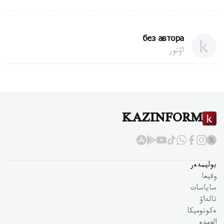
без автора
اۆتور
KAZINFORM
بوليمدەر
وقيعا
ساياسات
تالداۋ
ەكونوميكا
الەمدە