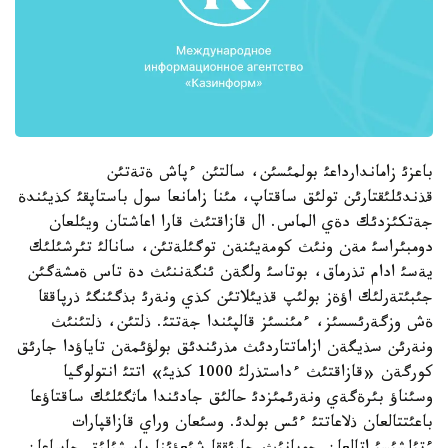
باعزئ زاماندارداعئ بولمئسئن، سالتئن ءپاش ةتةتئن
قذندئلئقتارئن تولئق ساقتاپ، مئنا زامانعا سول باستاپقئ كذيئندة
جةتكئزدئك دةي الماس. ال قازاقتئث قارا اعاشتان ويئلعان
دومبئراسئ مةن ونئث كومةيئنةن توگئلةتئن، سانالئ تئرشئلئك
يةسئ ادام تذرماق، بوتاسئ ولگةن ئنگةننئث دة تاس ةمشةگئن
جئبئتةرلئك اؤةز بولئپ قذيئلاتئن كذي ونةرئ بذگئنگئ ذرپاققا
ةش وزگةرئسسئز، ءمئنسئز قالپئندا جةتتئ. ذلتئن، ذلتئنئث
ونةرئن سذيگةن ازاماتتاردئث مذرئندئق بولؤئمةن تاياؤدا جارئق
كورگةن «قازاقتئث ءداستذرلئ 1000 كذيئ» اتتئ انتولوگيا
وسئناؤ بئرةگةي ونةرئمئزدئ حالئق جادئندا ماثگئلئك ساقتاؤعا
باعئتتالعان ذلاعاتتئ ءئس بولدئ. وسئعان وراي قازاقپارات