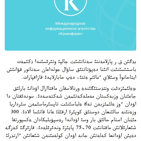
بذگئن ق ر پارلامةنتئ سةناتئنئث جالپئ وتئرئسئندا ذكئمةت
باسشئسئنئث اتئنا دةپؤتاتتئق ساؤال جولداعان سةناتور قؤانئش
ايتاحانوأ وسئلاي ءمالئم ةتتئ، دةپ حابارلايدئ قازاقپارات.
«ةلئمئزدئث وثتذستئگئندة ورنالاسقان ماقتاارال اؤدانئ بارلئق
جاعئنان وزبةكستان مةملةكةتئمةن شةكتةسةدئ. سوندئقتان دا
اؤدان ءوز ةلئمئزبةن تةك ةلباسئنئث تاپسئرماسئمةن سئرداريا
وزةنئنة سالئنعان دوستئق كوپئرئ ارقئلئ عانا قاتئسا الادئ. 300
مئثنان استام حالئق بار وسئ اؤداندا رةسپؤبليكادان ةكسپورتقا
شئعارئلاتئن ماقتانئث 70-75 پايئزئ وندئرئلةدئ. قازئرگئ كةزگة
دةيئن اؤدانعا كةلةتئن جانة اؤدان كولةمئنةن شئعاتئن ءارتذرلئ