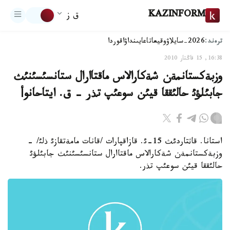
KAZINFORM
ق ز
ترەند:
2026-سايلاۋ
وقيعا
تاعايىنداۋ
اقوردا
16:38, 15 قاڭتار 2010
وزبةكستانمةن شةكارالاس ماقتاارال ستانسئسئنئث
جابئلؤئ حالئققا قيئن سوعئپ تذر - ق. ايتاحانوأ
استانا. قاثتاردئث 15-ئ. قازاقپارات /قانات مامةتقازئ ذلئ/ -
وزبةكستانمةن شةكارالاس ماقتاارال ستانسئسئنئث جابئلؤئ
حالئققا قيئن سوعئپ تذر.