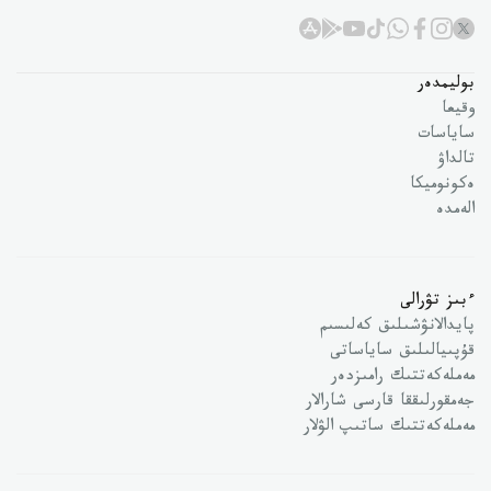
بوليمدەر
وقيعا
ساياسات
تالداۋ
ەكونوميكا
الەمدە
ءبىز تۋرالى
پايدالانۋشىلىق كەلىسىم
قۇپىيالىلىق ساياساتى
مەملەكەتتىك رامىزدەر
جەمقورلىققا قارسى شارالار
مەملەكەتتىك ساتىپ الۋلار