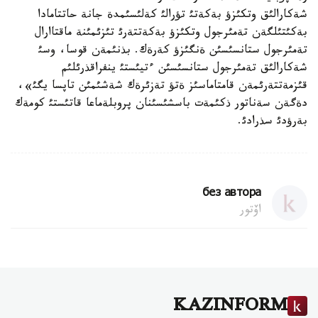
شةكارالئق وتكئزؤ بةكةتئ تؤرالئ كةلئسئمدة جانة حاتتامادا
بةكئتئلگةن تةمئرجول وتكئزؤ بةكةتتةرئ تئزئمئنة ماقتاارال
تةمئرجول ستانسئسئن ةنگئزؤ كةرةك. بذنئمةن قوسا، وسئ
شةكارالئق تةمئرجول ستانسئسئن ءتيئستئ ينفراقذرئلئم
قئزمةتتةرئمةن قامتاماسئز ةتؤ تةزئرةك شةشئمئن تاپسا يگئ»،
دةگةن سةناتور ذكئمةت باسشئسئنان پروبلةماعا قاتئستئ كومةك
بةرؤدئ سذرادئ.
без автора
اۆتور
KAZINFORM