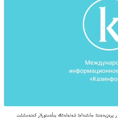
ق ر پرةزيدةنتئ جانئنداعئ شةتةلدئك ينأةستورلار كةثةسئنئث