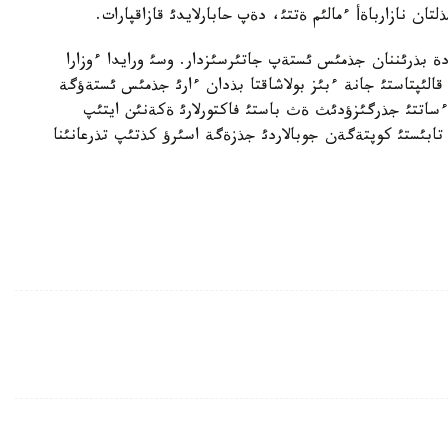
تان نازارباةأ ءمالئم ةتتئ، دةپ حابارلايدئ قازاقپارات.
 بذرئننان جذمئس ئستةپ جاتئرسئزدار. وسئ ورايدا ءوزارا
لئپتاستئ جانة ءبئز بولاشاقتا بذدان ءارئ جذمئس ئستةؤگة
 ءساتتئ جذرگئزؤدئث ةث باستئ فاكتورلارئ ةكةنئن ايتئپ
ابئستئ كوپتةگةن جوبالاردئ جذزةگة اسئرؤ كذتئپ تذرعانئنا