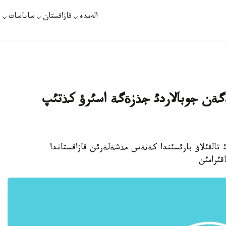
الەمدە
قازاقستان
ساياسات
ت
ةگةن جوبالاردئ جذزةگة اسئرؤ كذتئپ
گئ تالقئلاؤ بارئسئندا كةثةس مذشةلةرئن قازاقستاندا
قئرامئن