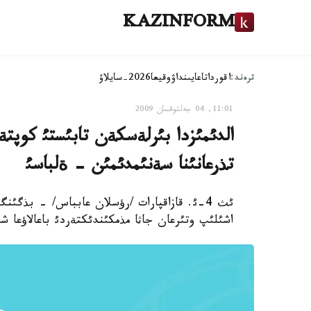
KAZINFORM
ترەند:
اقوردا
تاعايىنداۋ
وقيعا
2026-سايلاۋ
11:01, 04 جەلتوقسان 2009
الدئمئزدا بئرلةسكةن تابئستئ كوپت
تذرعانئنا سةنئمدئمئن - ةلباسئ
ئث 4-ئ. قازاقپارات /رؤسلان عابباس/ - بذگئن
اشئلئپ وتئرعان جاثا مذمكئندئكتةردئ باعالاؤعا شا