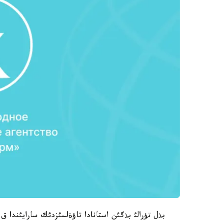
بذل تؤرالئ بذگئن استانادا تاؤةلسئزدئك سارايئندا 