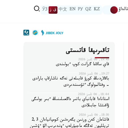
الداۋ
KZ
QZ
РУ
EN
中文
ق ز
ЎЗ
تاقىرىپقا قاتىستى
19:45, 06 تامىز 2026
قاي سالاعا گرانت كوپ ءبولىندى
19:27, 06 تامىز 2026
بالالاردىڭ كورۋ قابىلەتى نەگە ناشارلاپ بارادى
- وفتالمولوگ ءتۇسىندىردى
18:44, 06 تامىز 2026
استانادا قابانباي باتىر داڭعىلىنىڭ ءبىر بولىگى
ۋاقىتشا جابىلادى
18:30, 06 تامىز 2026
قاشاعان كەن ورنىن يگەرەتىن كومپانيادان 2,3
تريلليون تەڭگە ماجبۇرلەپ ءوندىرىپ الۋ ءۇشىن