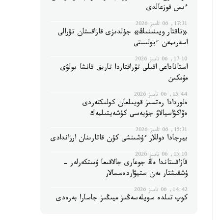
ءىس قوزعالدى
17:31, 06 تامىز 2026
«تاقتار ويىنىنىڭ» جۇلدىزى قازاقستان تۋرالى
اسەرىمەن ءبولىستى
17:10, 06 تامىز 2026
استاناداعى اقىلى تۇراقتاردا تاريف قانشا بولۋى
مۇمكىن
15:44, 06 تامىز 2026
ەلوردادا رەتسىز قويىلعان كولىكتەردى
ەۆاكۋاسيالاۋ جۇيەسى كۇشەيتىلمەك
15:31, 06 تامىز 2026
بيرجادا دوللار ءۇشىنشى كۇن قاتارىنان ارزاندادى
15:10, 06 تامىز 2026
قازاقستاندا ەڭ جوعارى جالاقىعا ۇمىتكەرلەر -
ۇشقىشتار مەن ستيۋاردەسسالار
14:42, 06 تامىز 2026
كوپ تىلدە سويلەسەڭىز ميىڭىز جاسارا بەرەدى