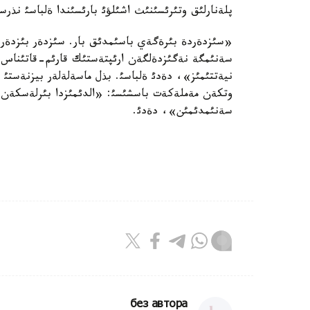
پلةنارلئق وتئرئسئنئث اشئلؤئ بارئسئندا ةلباسئ نذرسذل
«سئزدةردة بئرةگةي باسئمدئق بار. سئزدةر بئزدةردة
سةنئمگة نةگئزدةلگةن ارئپتةستئك قارئم-قاتئناس قا
نيةتتئمئز»، دةدئ ةلباسئ. بذل ماسةلةلةر بيزنةستئ
وتكةن مةملةكةت باسشئسئ: «الدئمئزدا بئرلةسكةن ت
سةنئمدئمئن»، دةدئ.
без автора