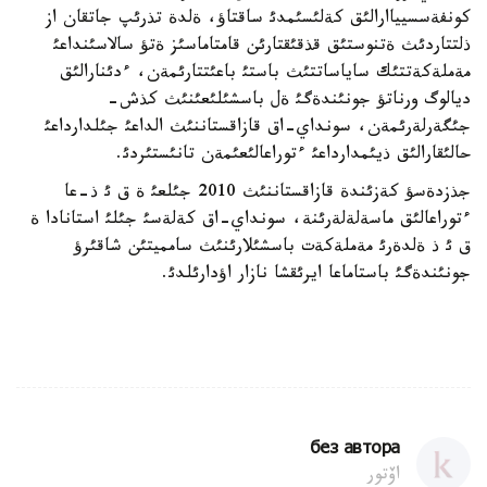
كونفةسسيياارالئق كةلئسئمدئ ساقتاؤ، ةلدة تذرئپ جاتقان از
ذلتتاردئث ةتنوستئق قذقئقتارئن قامتاماسئز ةتؤ سالاسئنداعئ
مةملةكةتتئك ساياساتتئث باستئ باعئتتارئمةن، ءدئنارالئق
ديالوگ ورناتؤ جونئندةگئ ةل باسشئلئعئنئث كذش-
جئگةرلةرئمةن، سونداي-اق قازاقستاننئث الداعئ جئلدارداعئ
حالئقارالئق ذيئمدارداعئ ءتوراعالئعئمةن تانئستئردئ.
جذزدةسؤ كةزئندة قازاقستاننئث 2010 جئلعئ ة ق ئ ذ-عا
ءتوراعالئق ماسةلةلةرئنة، سونداي-اق كةلةسئ جئلئ استانادا ة
ق ئ ذ ةلدةرئ مةملةكةت باسشئلارئنئث سامميتئن شاقئرؤ
جونئندةگئ باستاماعا ايرئقشا نازار اؤدارئلدئ.
без автора
اۆتور