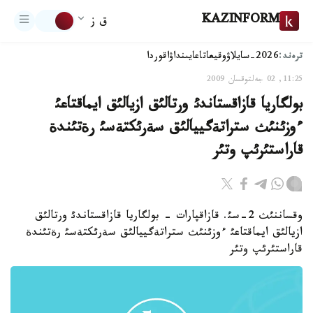
KAZINFORM
ق ز
ترەند:
2026-سايلاۋ
وقيعا
تاعايىنداۋ
اقوردا
11:25, 02 جەلتوقسان 2009
بولگاريا قازاقستاندئ ورتالئق ازيالئق ايماقتاعئ
ءوزئنئث ستراتةگييالئق سةرئكتةسئ رةتئندة
قاراستئرئپ وتئر
وقساننئث 2-سئ. قازاقپارات - بولگاريا قازاقستاندئ ورتالئق
ازيالئق ايماقتاعئ ءوزئنئث ستراتةگييالئق سةرئكتةسئ رةتئندة
قاراستئرئپ وتئر