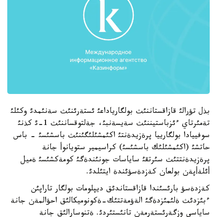
بذل تؤرالئ قازاقستاننئث بولگارياداعئ ئستةرئنئث سةنئمدئ وكئلئ
تةمئرتاي ءئزباستيننئث سةيسةنبئ، جةلتوقساننئث 1-ئ كذنئ
سوفييادا بولگارييا پرةزيدةنتئ اكئمشئلئگئنئث باسشئسئ - باس
حاتشئ (اكئمشئلئك باسشئسئ) كراسيمير ستويانوأ جانة
پرةزيدةنتتئث سئرتقئ ساياسات جونئندةگئ كومةكشئسئ ةميل
أئلةأپةن بولعان كةزدةسؤئندة ايتئلدئ.
كةزدةسؤ بارئسئندا قازاقستاندئق ديپلومات بولگار تاراپئن
ءبئزدئث ةلئمئزدةگئ الةؤمةتتئك-ةكونوميكالئق احؤالمةن جانة
ساياسي وزگةرئستةرمةن تانئستئردئ. ةتنوسارالئق جانة