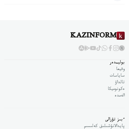
KAZINFORM
بوليمدەر
وقيعا
ساياسات
تالداۋ
ەكونوميكا
الەمدە
ءبىز تۋرالى
پايدالانۋشىلىق كەلىسىم