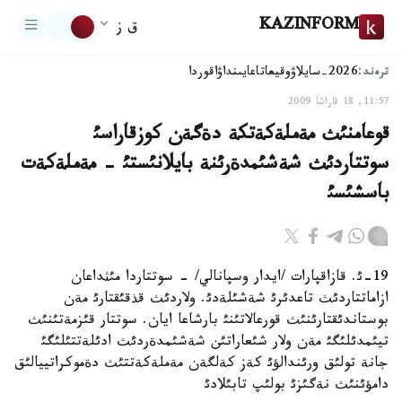
KAZINFORM
ق ز
ترەند:
2026-سايلاۋ
وقيعا
تاعايىنداۋ
اقوردا
11:57, 18 قاراشا 2009
قوعامنئث مةملةكةتكة دةگةن كوزقاراسئ
سوتتاردئث شةشئمدةرئنة بايلانئستئ - مةملةكةت
باسشئسئ
19-ئ. قازاقپارات /ايدار وسپانالي/ - سوتتاردا مئثداعان
ازاماتتاردئث تاعدئرئ شةشئلةدئ. ولاردئث قذقئقتارئ مةن
بوستاندئقتارئنئث قورعالاتئنئ بارشاعا ايان. سوتتار قئزمةتئنئث
تيئمدئلئگئ مةن ولار شئعاراتئن شةشئمدةردئث ادئلةتتئلئگئ
جانة تولئق ورئندالؤئ كةز كةلگةن مةملةكةتتئث دةموكراتييالئق
دامؤئنئث نةگئزئ بولئپ تابئلادئ