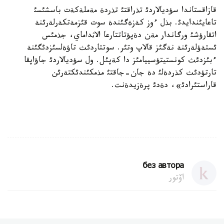
قازاقستاندا سؤديالاردئ تذراقتئ تذردة مةملةكةت باسشئسئ
تاعايئندايدئ. بذل ءوز كةزةگئندة سوت قئزمةتكةرلةرئنة
اتقارؤشئ ورگاندار مةن دةپؤتاتتارعا الاثداماي، جذمئس
ئستةؤلةرئنة نةگئز قالاپ وتئر. سوتتاردئث تاؤةلسئزدئگئنة
ءبئزدئث كونستيتؤسييامئز دا كةپئل. ول سؤديالاردئ جاؤاپقا
تارتؤدئث كذردةلئ دة جان-جاقتئ مذمكئندئكتةرئن
قاراستئرادئ»، دةدئ پرةزيدةنت.
без автора
اۆتور