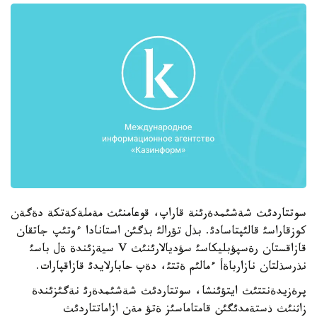
سوتتاردئث شةشئمدةرئنة قاراپ، قوعامنئث مةملةكةتكة دةگةن
كوزقاراسئ قالئپتاسادئ. بذل تؤرالئ بذگئن استانادا ءوتئپ جاتقان
قازاقستان رةسپؤبليكاسئ سؤديالارئنئث V سيةزئندة ةل باسئ
نذرسذلتان نازارباةأ ءمالئم ةتتئ، دةپ حابارلايدئ قازاقپارات.
پرةزيدةنتتئث ايتؤئنشا، سوتتاردئث شةشئمدةرئ نةگئزئندة
زاثنئث ذستةمدئگئن قامتاماسئز ةتؤ مةن ازاماتتاردئث