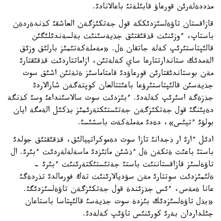
مذددةلةرئن قورعاؤ قابئلةتئ باعالانادئ.
قازاقستان تاؤةلسئزدئككة قول جةتكئزگةن العاشقئ كذندةردةن
باستاپ، ءوزئنئث قذقئقتئق جذيةسئنئث بةلسةندئلئگئن
قالئپتاستئرئپ كةلة جاتقان ةل. «مةملةكةتئمئز بارلئق وزئق
الةمدئك ستاندارتتارعا ساي كةلةتئن، ازاماتتاردئث قذقئقتارئ
مةن بوستاندئقتارئن قورعاؤدئ قامتاماسئز ةتةتئن اشئق سوت
جذيةسئن قالئپتاستئرؤعا باعئتتالعان كوپتةگةن شارالاردئ
جذزةگة اسئرئپ كةلةدئ. ءبئزدئث سوت سالاسئنداعئ وسئ كذنگة
دةيئنگئ قول جةتكئزگةن جةتئستئكتةرئمئز بذكئل الةمگة ايان
بولؤئ ءتيئس»، دةدئ مةملةكةت باسشئسئ.
ادئل ءارئ ار ذجدانئ تازا سوت دةموكراتييالئق، قذقئقتئق جولدئ
باستئ باعئت ةتكةن ةل ءذشئن ماثئزدئ ماسةلةلةردئث ءبئرئ. ال
تاؤةلسئز قازاقستاننئث باستئ جةتئستئكتةرئنئث ءبئرئ -
ةلئمئزدئث سوتتارئ مةن سؤديالارئنئث تةك فورمالدئ تذردةگئ
عانا ةمةس، ءئس جذزئندة قول جةتكئزگةن تاؤةلسئزدئگئ.
«بذل تاؤةلسئزدئك بئزدة سوت جذيةسئ قالئپتاسا باستاعان
جئلداردان بةرئ كورئنئس تاؤئپ كةلةدئ.