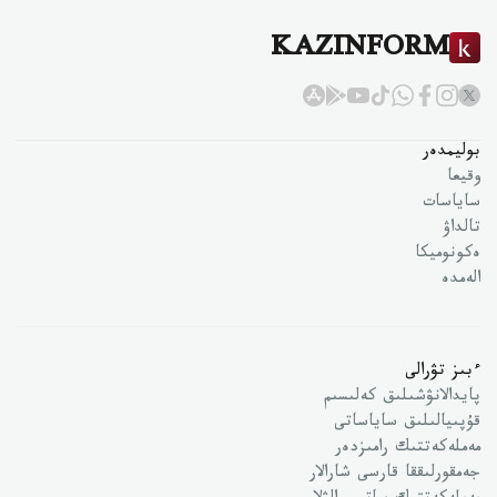
KAZINFORM
بوليمدەر
وقيعا
ساياسات
تالداۋ
ەكونوميكا
الەمدە
ءبىز تۋرالى
پايدالانۋشىلىق كەلىسىم
قۇپىيالىلىق ساياساتى
مەملەكەتتىك رامىزدەر
جەمقورلىققا قارسى شارالار