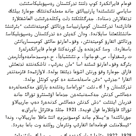
قوعام قايراتكةرئ كوپ ذلتتئ تذركئستان رةسپؤبليكاسئنئث
ساياسي تئنئسئندا پارتييالئق جانة مةملةكةتتئك جوعارئ بيلئك
تذتقالارئن ذستادئ. جةرگئلئكتئ ذلت وكئلدةرئنئث العاشقئلارئ
قاتارئندا تذركئستان كومپارتيياسئ ورتالئق كوميتةتئنئث ءبئرئنشئ
حاتشئلئعئنا سايلاندئ. ودان كةيئن دة تذركئستان رةسپؤبليكاسئ
ورتالئق اتقارؤ كوميتةتئن، وقؤ-اعارتؤ حالئق كوميسسارياتئن
باسقاردئ. وسئ كةزةثدة ول كورنةكتئ قوعام قايراتكةرلةرئ
ت.رئسقذلوأ، س.قوجانوأ، م.تئنئشباةأ، ح.دوسمذحامةدوأتارمةن
بئرگة وقؤ-اعارتؤ ئسئنة اسا ءمان بةرئپ، تاشكةنتتة تذثعئش
قازاق جوعارئ وقؤ ورنئن اشؤعا ذيئتقئ بولدئ. لاؤازئمدئ قئزمةتتةر
اتقارا ءجذرئپ ءدئن ماسةلةسئنة دة كوپ كوثئل بولدئ.
تذركئستان و ا ك-نئث ءتوراعاسئ رةتئندة بارلئق مةكةمةلةردة
دةمالئس كذنئن جةكسةنبئدةن جذماعا اؤئستئرؤ تؤرالئ جانة
قذربان ايتتئث ءذش كذنئن دةمالئس كذندةرئ دةپ جارييالاؤ
تؤرالئ قاؤلئلارعا قول قويدئ. 1921 جئلئ «قئزئل بايراق»
جؤرنالئندا «ءيسلام جانة كوممؤنيزم» اتتئ ماقلا جارييالاپ، وندا
ءئيسلامنئث قوعامداعئ اتقارئپ وتئرعان رولئنة وث باعا بةردئ.