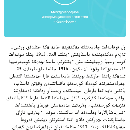
ول قوقانداعئ جاديدتئك مةكتةپتة جانة ةكئ جئلدئق ورئس-
تذزةم مةكتةبئندة باستاؤئش ءبئلئم الدئ. 1913 جئلئ سونداعئ
كوممةرسييا ؤچيليششةسئن ءبئتئرئپ ماسكةؤدةگئ كوممةرسييا
ءئينستيتؤتئنا وقؤعا تذسكةن. 1916 جئلعئ ماؤسئمنئث 25-
ئندةگئ پاتشا جارلئعئ بويئنشا مايداننئث قارا جذمئسئنا الئنعان
جةرلةستةرئنة كومةك كورسةتؤ ماقساتئمةن وقؤئن تاستاپ،
باتئس مايدانعا بارعان. مينسكئدة زةمستأو وداعئنا نذسقاؤشئ
بولئپ جذمئسقا كئرئپ، ءتئل جذمئسئنا الئنعاندارعا ءتئلماشتئق
قئزمةت كورسةتئپ، ولاردئث مذددةسئن قورعاؤ باعئتئنداعئ
ءئس-شارالارعا بةلسةنة ات سالئستئ. سوندا ءجذرئپ قازاق
جاستارئنئث «ةركئن دالا» اتتئ استئرتئن ذيئمئن قذرؤعا
جةتةكشئلئك ةتتئ. 1917 جئلعئ اقپان توثكةرئسئنةن كةيئن