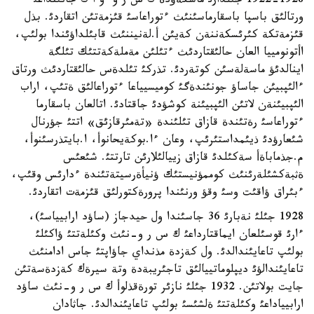
1922-1928 جئلدارئ ماسكةؤدة ك س ر و و ا ك جانئنداعئ
ورتالئق باسپا باسقارماسئنئث ءتوراعاسئ قئزمةتئن اتقاردئ. بذل
قئزمةتكة كئرئسكةننةن كةيئن أ.لةنيننئث قابئلداؤئندا بولئپ،
اأتونومييا العان حالئقتاردئث ءتئلئن مةملةكةتتئك تئلگة
اينالدئؤ ماسةلةسئن كوتةردئ. تذركئ تئلدةس حالئقتاردئث ورتاق
ءالئپبيئن جاساؤ جونئندةگئ كوميسيياعا ءتوراعالئق ةتئپ، اراب
الئپبيئنةن لاتئن الئپبيئنة كوشؤدئ جاقتادئ. اتالعان باسقارما
ءتوراعاسئ رةتئندة قازاق تئلئندة «تةمئرقازئق» اتتئ جؤرنال
شئعارؤدئ ذيئمداستئرئپ، وعان ءا.بوكةيحانوأ، ا.بايتذرسئنوأ،
م.جذماباةأ سةكئلدئ قازاق زييالئلارئن تارتتئ. شئعئس
ةثبةكشئلةرئنئث كوممؤنيستئك ؤنيأةرسيتةتئندة ءدارئس وقئپ،
ءبئراق ؤاقئت وسئ وقؤ ورنئندا پرورةكتورلئق قئزمةت اتقاردئ.
1928 جئلئ نةبارئ 36 جاسئندا ول حيدجاز (ساؤد ارابيياسئ)،
ءارئ قوسئلعان ايماقتارداعئ ك س ر و-نئث وكئلةتتئ ؤاكئلئ
بولئپ تاعايئندالدئ. ول كةزدة مذنداي جاؤاپتئ جاس ادامنئث
تاعايئندالؤئ ديپلوماتييالئق تاجئريبةدة وتة سيرةك كةزدةسةتئن
جايت بولاتئن. 1932 جئلئ نازئر تورةقذلوأ ك س ر و-نئث ساؤد
ارابيياداعئ وكئلةتتئ ةلشئسئ بولئپ تاعايئندالدئ. جاثادان