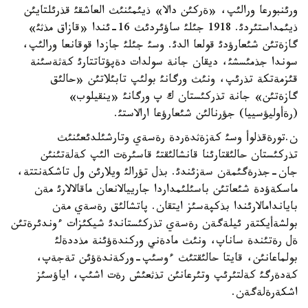
ورئنبورعا ورالئپ، «ةركئن دالا» ذيئمئنئث العاشقئ قذرئلتايئن
ذيئمداستئردئ. 1918 جئلئ ساؤئردئث 16-ئندا «قازاق مذثئ»
گازةتئن شئعارؤدئ قولعا الدئ. وسئ جئلئ جازدا قوقانعا ورالئپ،
سوندا جذمئسشئ، ديقان جانة سولدات دةپؤتاتتارئ كةثةسئنة
قئزمةتكة تذرئپ، ونئث ورگانئ بولئپ تابئلاتئن «حالئق
گازةتئن» جانة تذركئستان ك پ ورگانئ «ينقيلوب»
(رةأوليؤسييا) جؤرنالئن شئعارؤعا ارالاستئ.
ن.تورةقذلوأ وسئ كةزةثدةردة رةسةي وتارشئلدئعئنئث
تذركئستان حالئقتارئنا قانشالئقتئ قاسئرةت الئپ كةلةتئنئن
جان-جذرةگئمةن سةزئندئ. بذل تؤرالئ ويلارئن ول تاشكةنتتة،
ماسكةؤدة شئعاتئن باسئلئمداردا جارييالانعان ماقالالارئ مةن
باياندامالارئندا بذكپةسئز ايتقان. پاتشالئق رةسةي مةن
بولشةأيكتةر ئيلةگةن رةسةي تذركئستاندئ شيكئزات ءوندئرةتئن
ةل رةتئندة ساناپ، ونئث مادةني وركندةؤئنة مذددةلئ
بولماعانئن، قايتا حالئقتئث ءوسئپ-وركةندةؤئن تةجةپ،
كةدةرگئ كةلتئرئپ وتئرعانئن تذثعئش رةت اشئپ، اياؤسئز
اشكةرةلةگةن.