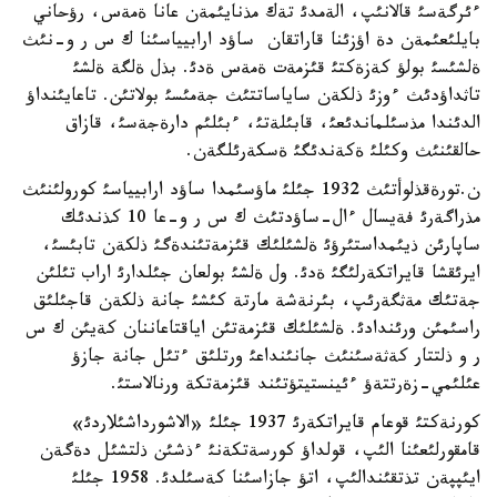
ءئرگةسئ قالانئپ، الةمدئ تةك مذنايئمةن عانا ةمةس، رؤحاني
بايلئعئمةن دة اؤزئنا قاراتقان ساؤد ارابيياسئنا ك س ر و-نئث
ةلشئسئ بولؤ كةزةكتئ قئزمةت ةمةس ةدئ. بذل ةلگة ةلشئ
تاثداؤدئث ءوزئ ذلكةن ساياساتتئث جةمئسئ بولاتئن. تاعايئنداؤ
الدئندا مذسئلماندئعئ، قابئلةتئ، ءبئلئم دارةجةسئ، قازاق
حالقئنئث وكئلئ ةكةندئگئ ةسكةرئلگةن.
ن.تورةقذلوأتئث 1932 جئلئ ماؤسئمدا ساؤد ارابيياسئ كورولئنئث
مذراگةرئ فةيسال ءال-ساؤدتئث ك س ر و-عا 10 كذندئك
ساپارئن ذيئمداستئرؤئ ةلشئلئك قئزمةتئندةگئ ذلكةن تابئسئ،
ايرئقشا قايراتكةرلئگئ ةدئ. ول ةلشئ بولعان جئلدارئ اراب تئلئن
جةتئك مةثگةرئپ، بئرنةشة مارتة كئشئ جانة ذلكةن قاجئلئق
راسئمئن ورئندادئ. ةلشئلئك قئزمةتئن اياقتاعاننان كةيئن ك س
ر و ذلتتار كةثةسئنئث جانئنداعئ ورتلئق ءتئل جانة جازؤ
عئلئمي-زةرتتةؤ ءئينستيتؤتئند قئزمةتكة ورنالاستئ.
كورنةكتئ قوعام قايراتكةرئ 1937 جئلئ «الاشورداشئلاردئ»
قامقورلئعئنا الئپ، قولداؤ كورسةتكةنئ ءذشئن ذلتشئل دةگةن
ايئپپةن تذتقئندالئپ، اتؤ جازاسئنا كةسئلدئ. 1958 جئلئ