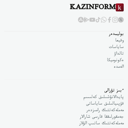
KAZINFORM
بوليمدەر
وقيعا
ساياسات
تالداۋ
ەكونوميكا
الەمدە
ءبىز تۋرالى
پايدالانۋشىلىق كەلىسىم
قۇپىيالىلىق ساياساتى
مەملەكەتتىك رامىزدەر
جەمقورلىققا قارسى شارالار
مەملەكەتتىك ساتىپ الۋلار