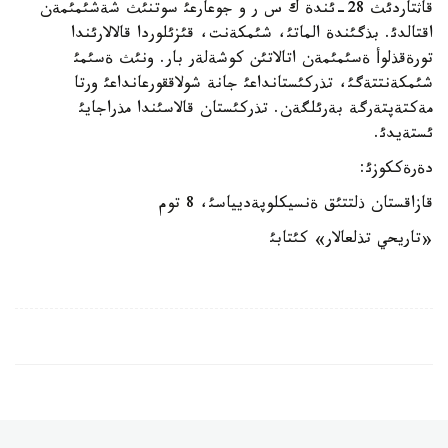
قاثتاردئث 28-ئندة ك س ر و جوعارعئ سوتنئث شةشئمئمةن
اقتالدئ. بذگئندة الماتئ، شئمكةنت، قئزئلوردا قالالارئندا
تورةقذلوأ ةسئمئمةن اتالاتئن كوشةلةر بار. ونئث ةسئمئ
شئمكةنتتةگئ، تذركئستانداعئ جانة شولاققورعانداعئ ورتا
مةكتةپتةرگة بةرئلگةن. تذركئستان قالاسئندا مذراجايئ
ئستةيدئ.
دةرةككوزئ:
قازاقستان ذلتتئق ةنسيكلوپةديياسئ، 8 توم
«تاريحي تذلعالار» كئتابئ