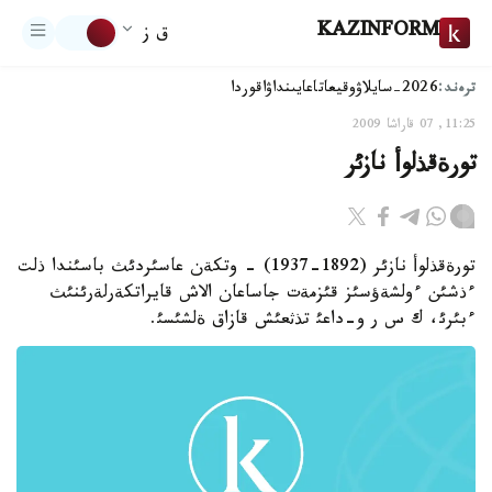
KAZINFORM
ق ز
ترەند:
2026-سايلاۋ
وقيعا
تاعايىنداۋ
اقوردا
11:25, 07 قاراشا 2009
تورةقذلوأ نازئر
تورةقذلوأ نازئر (1892-1937) - وتكةن عاسئردئث باسئندا ذلت
ءذشئن ءولشةؤسئز قئزمةت جاساعان الاش قايراتكةرلةرئنئث
ءبئرئ، ك س ر و-داعئ تذثعئش قازاق ةلشئسئ.