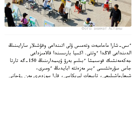
Фото: акимат Астаны
ءىس-شارا ماحامبەت وتەمىس ۇلى اتىنداعى وقۋشىلار سارايىنىڭ
الدىنداعى الاڭدا ءوتتى. اكسيا بارىسىندا قالامىزداعى
جەكەمەنشىك قوسىمشا ءبىلىم بەرۋ ۇيىمدارىنىڭ 150-گە تارتا
جاس سۋرەتشىسى ءبىر مەزەتتە ابايدىڭ ءومىرى،
شىعارماشىلىعى، تابيعات ليريكاسى، قارا سوزدەرى مەن رۋحاني
مۇراسىنان شابىت الىپ، قيالدارىن شىڭدادى. بالالار ءوز
تۋىندىلارى ارقىلى اباي الەمىن شىعارماشىلىق تۇرعىدان
بەينەلەپ، ونىڭ ۇلت رۋحانياتىنداعى ورنى مەن تاعىلىمىن سۋرەت
ونەرى ارقىلى جەتكىزە ءبىلدى.