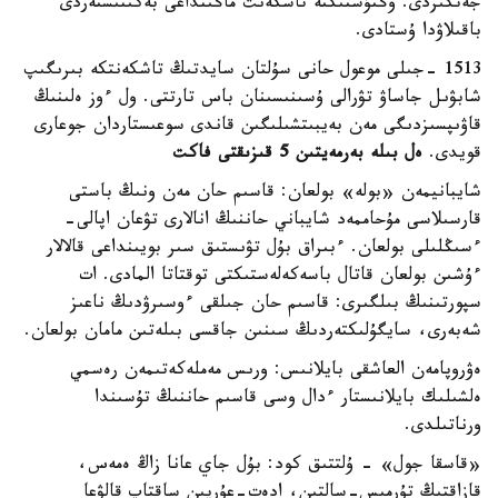
جەتكىزدى. وڭتۇستىكتە تاشكەنت ماڭىنداعى بەكىنىستەردى
باقىلاۋدا ۇستادى.
1513 -جىلى موعول حانى سۇلتان سايدتىڭ تاشكەنتكە بىرىگىپ
شابۋىل جاساۋ تۋرالى ۇسىنىسىنان باس تارتتى. ول ءوز ەلىنىڭ
قاۋىپسىزدىگى مەن بەيبىتشىلىگىن قاندى سوعىستاردان جوعارى
قويدى.
ەل بىلە بەرمەيتىن 5 قىزىقتى فاكت
شايبانيمەن «بولە» بولعان: قاسىم حان مەن ونىڭ باستى
قارسىلاسى مۇحاممەد شايباني حاننىڭ انالارى تۋعان اپالى-
ءسىڭلىلى بولعان. ءبىراق بۇل تۋىستىق سىر بويىنداعى قالالار
ءۇشىن بولعان قاتال باسەكەلەستىكتى توقتاتا المادى. ات
سپورتىنىڭ بىلگىرى: قاسىم حان جىلقى ءوسىرۋدىڭ ناعىز
شەبەرى، سايگۇلىكتەردىڭ سىنىن جاقسى بىلەتىن مامان بولعان.
ەۋروپامەن العاشقى بايلانىس: ورىس مەملەكەتىمەن رەسمي
ەلشىلىك بايلانىستار ءدال وسى قاسىم حاننىڭ تۇسىندا
ورناتىلدى.
«قاسقا جول» - ۇلتتىق كود: بۇل جاي عانا زاڭ ەمەس،
قازاقتىڭ تۇرمىس-سالتىن، ادەت-عۇرپىن ساقتاپ قالۋعا