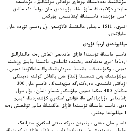
سۇلتاننىڭ بەدەلىنىڭ جوعارى بولعانى سونشالىق، مۇحاممەد
حايدار دۋلاتيدىڭ جازۋىنشا، بۇرىندىق حان بولسا دا، حالىق
ءىس جۇزىندە قاسىمنىڭ ايتقانىمەن جۇرگەن.
اقىرى، 1511 -جىلى حالىقتىڭ قالاۋىمەن ول رەسمي تۇردە حان
سايلاندى.
ميلليوندىق ارميا قۇردى
قاسىم حاننىڭ تۇسىندا قازاق حاندىعى العاش رەت حالىقارالىق
ارەنادا ءىرى مەملەكەت رەتىندە تانىلدى. باتىستا جايىق وزەنىنە
دەيىن، وڭتۇستىك- باتىستا سىرداريانىڭ وڭ جاعالاۋىنا دەيىن،
سولتۇستىك پەن شىعىستا ۇلىتاۋ مەن بالقاش كولىنە دەيىنگى
اۋماقتى قامتىدى. دەرەكتەرگە سۇيەنسەك، قاسىم حان 300
مىڭنان 400 مىڭعا دەيىن جاۋىنگەر شىعارا العان. بۇل سول
زامانداعى ەۋرازياداعى ەڭ قۋاتتى اسكەري كۇشتەردىڭ ءبىرى
ەدى. قاسىم حاننىڭ تۇسىندا قازاق حالقىنىڭ سانى تۇڭعىش رەت
1 ميلليونعا جەتتى.
قاسىم حان مىقتى سونىمەن بىرگە مىقتى اسكەري ستراتەگ