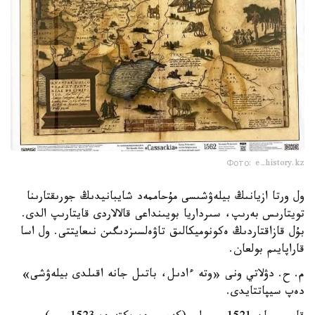
Фото: e-history.kz
ول ورتا ازيانىڭ بيلەۋشىسى مۇحاممەد شايبانيدىڭ جورىقتارىنا
تويتارىس بەرىپ، سىرداريا بويىنداعى قالالاردى قايتارىپ الدى.
بۇل قازاقتاردىڭ ەكونوميكالىق تاۋەلسىزدىگىن نىعايتتى. ول اسا
قاراپايىم بولعان.
م. ح. دۋلاتي ونى «وتە ءادىل، باتىل جانە اقىلدى بيلەۋشى»
دەپ سيپاتتايدى.