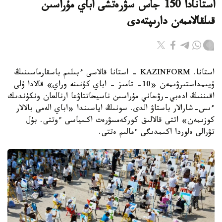
استانادا 150 جاس سۋرەتشى اباي مۇراسىن
قىلقالاممەن دارىپتەدى
استانا. KAZINFORM - استانا قالاسى ءبىلىم باسقارماسىنىڭ
ۇيىمداستىرۋىمەن «10- تامىز - اباي كۇنىنە وراي» قالادا ۇلى
اقىننىڭ ادەبي-رۋحاني مۇراسىن ناسيحاتتاۋعا ارنالعان ونكۇندىك
ءىس-شارالار باستاۋ الدى. سونىڭ اياسىندا «اباي الەمى بالالار
كوزىمەن» اتتى قالالىق كوركەمسۋرەت اكسياسى ءوتتى. بۇل
تۋرالى ەلوردا اكىمدىگى ءمالىم ەتتى.