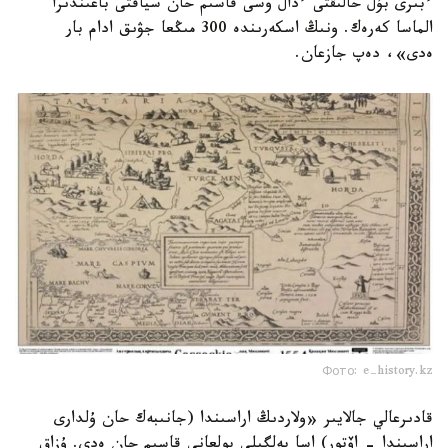
ءبىرى بۇل حالىقتى ءدال وسى قاسىم حان سياقتى باعىندىرا
الماسا كەرەك. ونىڭ اسكەرىندە 300 مىڭعا جۋىق ادام بار
ەدى»، دەپ جازعان.
Фото: e-history.kz
قادىرعالي جالايىر «ولاردىڭ اراسىندا (جانىبەك حان ۇلدارى
اراسىندا - اۆتور) اسا بەلگىلى بولعانى قاسىم حان ەدى. ۇزاق