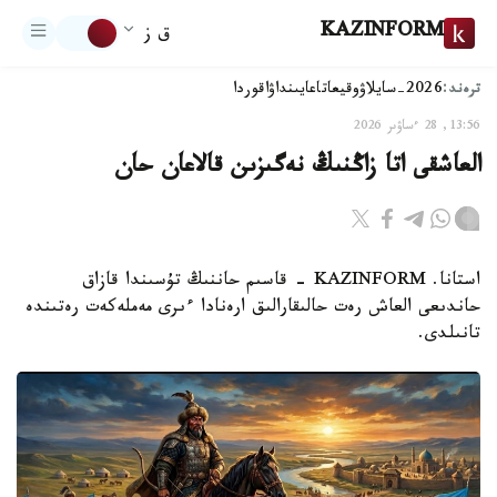
KAZINFORM
ق ز
ترەند:
2026-سايلاۋ
وقيعا
تاعايىنداۋ
اقوردا
13:56, 28 ءساۋىر 2026
العاشقى اتا زاڭنىڭ نەگىزىن قالاعان حان
استانا. KAZINFORM – قاسىم حاننىڭ تۇسىندا قازاق
حاندىعى العاش رەت حالىقارالىق ارەنادا ءىرى مەملەكەت رەتىندە
تانىلدى.