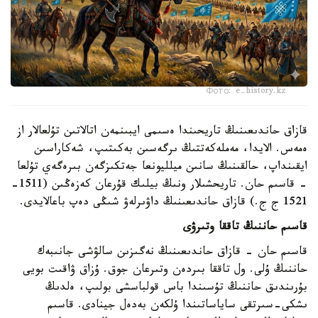
Фото: e-history.kz
قازاق حاندىعىنىڭ تاريحىندا ەسىمى ايبىنمەن اتالاتىن تۇلعالار از
ەمەس. الايدا، مەملەكەتتىڭ ىرگەسىن بەكىتىپ، شەكاراسىن
ايقىنداپ، حالقىنىڭ سانىن ميلليونعا جەتكىزگەن بىرەگەي تۇلعا
- قاسىم حان. تاريحشىلار ونىڭ بيلىك قۇرعان كەزەڭىن (1511-
1521 ج ج.) قازاق حاندىعىنىڭ داۋىرلەۋ شىڭى دەپ باعالايدى.
قاسىم حاننىڭ تاققا وتىرۋى
قاسىم حان - قازاق حاندىعىنىڭ نەگىزىن سالۋشى جانىبەك
حاننىڭ ۇلى. ول تاققا بىردەن وتىرعان جوق. ۇزاق ۋاقىت بويى
بۇرىندىق حاننىڭ تۇسىندا باس قولباسشى بولىپ، ەلدىڭ
ىشكى-سىرتقى ساياساتىندا ۇلكەن بەدەل جينادى. قاسىم