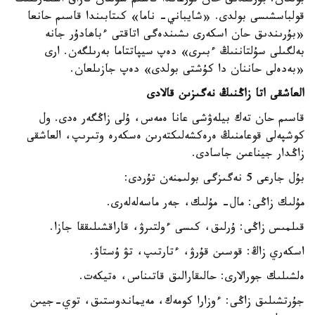
بولعان. بۇرىندىق حان تۇرعاندا قاسىم سۇلتان قازاق اسكەرىنىڭ
قولباسشىسى بولدى. «شايباني- ناما» كىتابىندا قاسىم حانعا
«بۇرىندىق حان اسكەرى ىشىندەگى اتاقتى ءباھادۇر جانە
بەلگىلى سۇلتاننىڭ ءبىرى» دەپ سيپاتتاما بەرىلگەن. ارى
«بەدەلى حاننان دا كۇشتى بولدى» دەپ جازىلعان.
العاشقى اتا زاڭنىڭ نەگىزىن قالادى
قاسىم حان تەك بيلەۋشى عانا ەمەس، ۇلى زاڭگەر ەدى. ول
كوشپەلى قوعامنىڭ ەرەكشەلىكتەرىن ەسكەرە وتىرىپ، العاشقى
زاڭدار جيناعىن جاسادى.
بۇل جارعى 5 نەگىزگى بولىمنەن تۇردى:
مۇلىك زاڭى: مال- مۇلىك، جەر ماسەلەلەرى.
قىلمىس زاڭى: ۇرلىق، كىسى ءولتىرۋ، قاراقشىلىققا جازا.
اسكەري زاڭ: قوسىن قۇرۋ، ءتارتىپ، تۋ ۇستاۋ.
ەلشىلىك جورالارى: حالىقارالىق قاتىناس، ەتيكەت.
جۇرتشىلىق زاڭى: ءوزارا كومەك، مەيماندوستىق، توي-جيىن