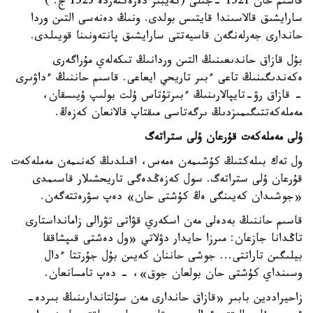
قاسىم حان 1521 -جىلى (كەيبىر دەرەكتەردە 1523 ج. )
سارايشىق قالاسىندا قايتىس بولدى. ونىڭ دەنەسى التىن وردا
حاندارى جەرلەنگەن قاسيەتتى سارايشىق پانتەونىنا قويىلدى.
بۇل قازاق حاندىعىنىڭ التىن وردانىڭ تىكەلەي مۇراگەرى
ەكەندىگىنىڭ تاعى ءبىر تاريحي ايعاعى. قاسىم حاننىڭ ءداۋىرى
- قازاق رۋ-تايپالارىنىڭ ءبىرتۇتاس ۇلت بولىپ ۇيىسقان،
مەملەكەتتىگىمىزدىڭ ىرگەتاسى مىقتاپ قالانعان كەزەڭ.
ۇلى مەملەكەت قۇرعان ۇلى ستراتەگ
ول تەك بىلەكتىڭ كۇشىمەن ەمەس، اقىلدىڭ كەنىمەن مەملەكەت
قۇرعان ۇلى ستراتەگ. سول كەزەڭدەگى تاريحشىلار قاسىمدى
«جوشىدان كەيىنگى ەڭ كۇشتى حان» دەپ سۋرەتتەگەن.
قاسىم حاننىڭ بەدەلى مەن اسكەري قۋاتى تۋرالى زامانداستارى
تاڭدانا جازعان: مىرزا حايدار دۋلاتي «ول دەشتى قىپشاققا
بيلىگىن تاراتتى... جوشى حاننان كەيىن بۇل جۇرتتا ءدال
وسىنداي كۇشتى حان بولعان جوق»، - دەپ تامسانعان.
زاحيراددين بابىر «قازاق حاندارى مەن سۇلتاندارىنىڭ بىردە-