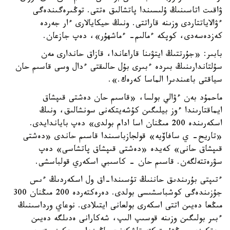
ۋاقىت اتاسىنىڭ ۇلىسىندا پاتشالىق ەتتى. توڭىرەگىندەگى
ءۋالاياتتاردى وزىنە قاراتتى. ونىڭ حيكايالارى ءار جەردە
كەزدەسەدى، كوپكە ءمالىم- ءماشھۇر»، دەپ جازعان.
بابىر: «جۇرتتىڭ ايتۋىنا قاراعاندا، قازاق حاندارى مەن
سۇلتاندارىنىڭ بىردە ءبىرى بۇل حالىقتى ءدال وسى قاسىم حان
سياقتى باعىندىرا الماسا كەرەك.».
ماحمۇد بەن ءۋالي بولسا، «قاسىم حان دەشتى قىپشاق
ايماقتارىندا ءوز بيلىگىن كۇشەيتكەنى سونشالىق، ونىڭ
اسكەرىندە 200 مىڭنان اسا ادام بولدى» دەپ باياندايدى.
«تاريح- ي سافاۆيە» قولجازباسىندا قاسىم حاندى «دەشتى
قىپشاق حانى» كەيدە «دەشتى قىپشاق پاتشاسى» دەپ
سۋرەتتەلگەن. قاسىم حان - كاسىبي اسكەري قولباسشى.
ءتىپتى بۇرىندىق حاننىڭ تۇسىندا-اق ول اسكەردىڭ ءىس
جۇزىندەگى كوشباسشىسى بولدى. دەرەكتەردە 200 مىڭنان 300
مىڭعا دەيىن اتتى اسكەرى بولعانى ايتىلادى. نوعاي ورداسىنىڭ
ءبىر بولىگىن وزىنە قوسىپ الىپ، شەكارانى ەدىلگە دەيىن