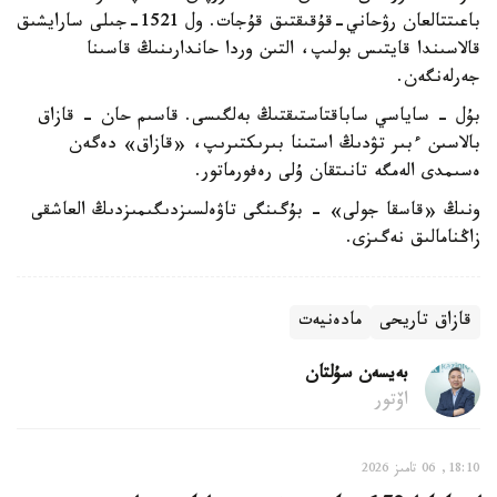
باعىتتالعان رۋحاني-قۇقىقتىق قۇجات. ول 1521-جىلى سارايشىق
قالاسىندا قايتىس بولىپ، التىن وردا حاندارىنىڭ قاسىنا
جەرلەنگەن.
بۇل - ساياسي ساباقتاستىقتىڭ بەلگىسى. قاسىم حان - قازاق
بالاسىن ءبىر تۋدىڭ استىنا بىرىكتىرىپ، «قازاق» دەگەن
ەسىمدى الەمگە تانىتقان ۇلى رەفورماتور.
ونىڭ «قاسقا جولى» - بۇگىنگى تاۋەلسىزدىگىمىزدىڭ العاشقى
زاڭنامالىق نەگىزى.
قازاق تاريحى
مادەنيەت
بەيسەن سۇلتان
اۆتور
18:10, 06 تامىز 2026