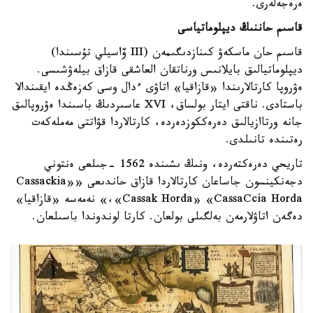
ەرەجەلەرى.
قاسىم حاننىڭ ديپلوماتياسى
قاسىم حان ماسكەۋ كىنازدىگىمەن (III ۆاسيلي تۇسىندا)
ديپلوماتيالىق بايلانىس ورناتقان العاشقى قازاق بيلەۋشىسى.
ەۋروپا كارتالارىندا «قازاقيا» اتاۋى ءدال وسى كەزەڭدە ايقىندالا
باستادى. ناقتى ايتار بولساق، XVI عاسىردىڭ باسىندا ەۋروپالىق
جانە ورتاازيالىق دەرەككوزدەردە، كارتالاردا قۋاتتى مەملەكەت
رەتىندە تانىلدى.
تاريحي دەرەكتەردە، ونىڭ ىشىندە 1562 -جىلعى ەنتوني
دجەنكينسون جاساعان كارتالاردا قازاق حاندىعى «Cassackia»
،«Cassak Horda» «CassaCcia Horda» نەمەسە «قازاقيا»
دەگەن اتاۋلارمەن بەلگىلى بولعان. كارتا لوندوندا باسىلعان.