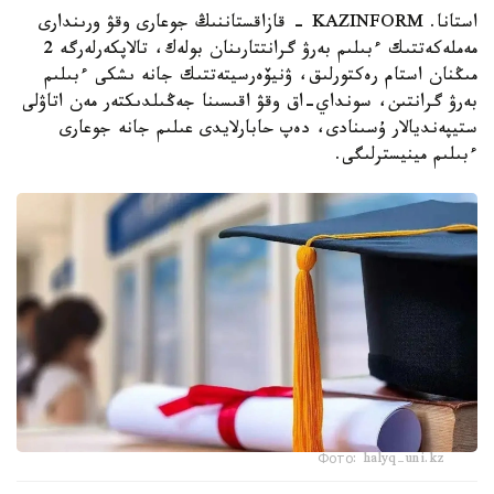
استانا. KAZINFORM - قازاقستاننىڭ جوعارى وقۋ ورىندارى
مەملەكەتتىك ءبىلىم بەرۋ گرانتتارىنان بولەك، تالاپكەرلەرگە 2
مىڭنان استام رەكتورلىق، ۋنيۆەرسيتەتتىك جانە ىشكى ءبىلىم
بەرۋ گرانتىن، سونداي-اق وقۋ اقىسىنا جەڭىلدىكتەر مەن اتاۋلى
ستيپەنديالار ۇسىنادى، دەپ حابارلايدى عىلىم جانە جوعارى
ءبىلىم مينيسترلىگى.
Фото: halyq-uni.kz