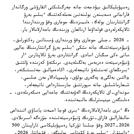
رەسپۋبليكالىق بيۋدجەت جانە جەرگىلىكتى اتقارۋشى ورگاندار
قاراجاتى ەسەبىنەن بولىنەتىن مەملەكەتتىك ءبىلىم بەرۋ
گرانتتارىنان بولەك، ەلىمىزدىڭ جوعارى وقۋ ورىندارىندا
تالاپكەرلەردى قولداۋعا ارنالعان وزىندىك باعدارلامالار بار.
- 2026 -جىلى جوعارى وقۋ ورىندارى ۇسىناتىن رەكتورلىق،
ۋنيۆەرسيتەتتىك جانە ىشكى ءبىلىم بەرۋ گرانتتارىنىڭ جالپى
سانى ەكى مىڭنان اسادى. گرانتتاردى بەرۋ تالاپتارىن ءار
ۋنيۆەرسيتەت دەربەس بەلگىلەيدى. ىرىكتەۋ كەزىندە ۇلتتىق
ءبىرىڭعاي تەستىلەۋ ناتيجەلەرى، اكادەميالىق جەتىستىكتەر،
«التىن بەلگى» يەگەرى بولۋى، وليمپيادالار مەن عىلىمي،
شىعارماشىلىق جانە سپورتتىق جارىستارداعى ناتيجەلەر،
سونداي-اق تالاپكەردىڭ الەۋمەتتىك جاعدايى ەسكەرىلەدى، -
دەلىنگەن مينيسترلىك مالىمەتىندە.
ەڭ ءىرى باعدارلامالاردىڭ ءبىرى قوجا احمەت ياساۋي اتىنداعى
حالىقارالىق قازاق-تۇرىك ۋنيۆەرسيتەتىندە جۇزەگە اسىرىلادى.
2026-2027 وقۋ جىلىنا تۇركيا رەسپۋبليكاسى تاراپىنان 500
ءداستۇرلى ءبىلىم بەرۋ كۆوتاسى بولىنگەن. قۇجاتتار 2026-