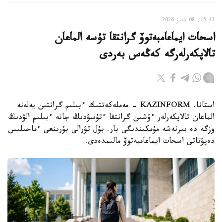
15:43, 08 تامىز 2026
اسحات ايماعامبەتوۆ گرانتقا تۇسە الماعان
تالاپكەرلەرگە كەڭەس بەردى
استانا. KAZINFORM - مەملەكەتتىك ءبىلىم گرانتىن يەلەنە
الماعان تالاپكەرلەر ءۇشىن گرانتقا ءتۇسۋدىڭ جانە ءبىلىم الۋدىڭ
وزگە دە بىرنەشە مۇمكىندىگى بار. بۇل تۋرالى بۇرىنعى ءماجىلىس
دەپۋتاتى اسحات ايماعامبەتوۆ مالىمدەدى.