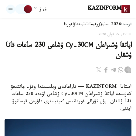
KAZINFORM
ق ز
ترەند:
2026-سايلاۋ
وقيعا
تاعايىنداۋ
اقوردا
19:30, 27 اقپان 2026
اپاتقا ۇشىراعان Су-30СМ ۇشاعى 230 ساعات قانا
ۇشقان
استانا. KAZINFORM — قاراعاندى وبلىسىندا وقۋ-جاتتىعۋ
كەزىندە اپاتقا ۇشىراعان Су-30СМ ۇشاعى اۋەدە 230 ساعات
قانا ۇشقان. بۇل تۋرالى قورعانىس ءمينيسترى داۋرەن قوسانوۆ
ايتتى.