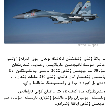
Фото: Ақорда
- جاڭا ۇشاق. ۇشقىشتان قاتەلىك بولعان جوق. تەرگەۋ ءوتىپ
جاتىر. سونىڭ ناتيجەسىن جاريالايمىز. رەسەيدە شىعارىلعان
سۋ-30 سم جويعىش ۇشاعى 2022 -جىلى جەتكىزىلگەن. ەڭ
باستىسى ۇشقىشتار امان قالدى. ۇشاق 230 ساعات ۇشقان، -
دەدى ول اقوردادا ب ا ق وكىلدەرىنىڭ ساۋالىنا وراي.
ەستەرىڭىزگە سالا كەتسەك، 25 -اقپان كۇنى قاراعاندى
وبلىسىندا جوسپارلى وقۋ-جاتتىعۋ ۇشۋلارى بارىسىندا سۋ-30 سم
جويعىش ۇشاعى اپاتقا ۇشىرادى.