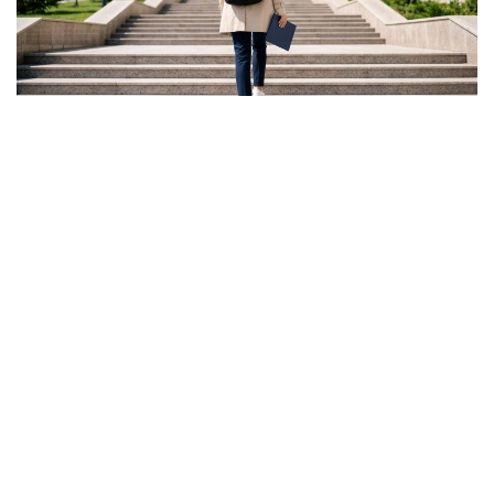
Фото: Ғылым және жоғары білім министрлігі
ونىڭ ايتۋىنشا، گرانت كونكۋرسىنىڭ ناتيجەسى تالاپكەر ءۇشىن
بارلىق مۇمكىندىك اياقتالدى دەگەندى بىلدىرمەيدى.
- باستىسى - ءالى دە گرانتتى جەڭىپ الۋعا مۇمكىندىك بار.
بىرىنشىدەن، اكىمدىكتەردىڭ گرانتتارى بار. بىرنەشە مىڭ
گرانت جەرگىلىكتى بيۋدجەتتەن بولىنەدى. ەكىنشىدەن،
«قازاقستان حالقىنا» قورىنىڭ گرانتتارى تاعى بار، - دەدى
اسحات ايماعامبەتوۆ.
سونداي-اق كەيبىر تالاپكەرلەر ءتۇرلى سەبەپپەن جەڭىپ العان
مەملەكەتتىك گرانتىنان باس تارتۋى مۇمكىن. مۇنداي جاعدايدا
بوساعان گرانتتار كونكۋرس ناتيجەسى مەن ۇ ب ت-دا جيناعان