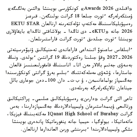
«اقىلدى Awards 2026» كونكۋرسى بويىنشا «التىن بەلگىگە»
ۇمىتكەرلەرگە ءتورت جىلعا 18 گرانت بولىنگەن. قىرعىز
رەسپۋبليكاسىنىڭ مەكتەپ تۇلەكتەرىنە ارنالعان EKTU STAR
2026 جانە «eKTU- دى تاڭدا - بولاشاقتى تاڭدا» بايقاۋلارى
بويىنشا ءتورت جىلدىق ءتورت گرانت قاراستىرىلعان.
ءابىلقاس ساعىنوۆ اتىنداعى قاراعاندى تەحنيكالىق ۋنيۆەرسيتەتى
2026-2027 وقۋ جىلىنا رەكتوردىڭ 19 گرانتىن ءبولدى. ونىڭ
بەسەۋى جەتىم بالالار مەن اتا- اناسىنىڭ قامقورلىعىنسىز قالعان
جاستارعا، ۇشەۋى مەملەكەتتىك ءبىلىم بەرۋ گرانتى كونكۋرسىندا
جەڭىمپاز بولماعانىمەن، ۇ ب ت- دان 100-دەن جوعارى بالل
جيناعان تالاپكەرلەرگە بەرىلەدى.
تاعى التى گرانت «دارىن» رەسپۋبليكالىق عىلىمي- پراكتيكالىق
ورتالىعى ۇيىمداستىرعان وليمپيادالاردىڭ جەڭىمپازدارىنا، بەس
گرانت IQanat High School of Burabay مەكتەبىنىڭ فيزيكا،
ماتەماتيكا، بيولوگيا، حيميا جانە ينفورماتيكا پاندەرى بويىنشا
ىشكى وليمپيادالارىندا ءبىرىنشى ورىن العاندارعا ارنالعان.