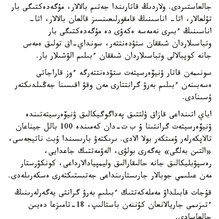
جالعاستىردى. ولاردىڭ قاتارىندا جەتىم بالالار، مۇگەدەكتىگى بار
تۇلعالار، اتا- اناسىنىڭ قامقورلىعىنسىز قالعان بالالار، اتا-
اناسىنىڭ ءبىرى نەمەسە ەكەۋى دە مۇگەدەكتىگى بار
وتباسىلاردان شىققان ستۋدەنتتەر، سونداي-اق تولىق ەمەس
جانە كوپبالالى وتباسىلاردان شىققان ءبىلىم الۋشىلار بار.
سونىمەن قاتار ۋنيۆەرسيتەت ستۋدەنتتەرگە ءوز قاراجاتى
ەسەبىنەن ءبىلىم بەرۋ گرانتتارى مەن وقۋ اقىسىنا جەڭىلدىكتەر
ۇسىنادى.
اباي اتىنداعى قازاق ۇلتتىق پەداگوگيكالىق ۋنيۆەرسيتەتىندە
ۋنيۆەرسيتەت گرانتىنا ۇ ب ت-دان كەمىندە 100 بالل جيناعان
تالاپكەرلەر ۇمىتكەر بولا الادى. ىرىكتەۋ بارىسىندا ۇبت ناتيجەسى،
«التىن بەلگى» يەگەرى بولۋى، الەۋمەتتىك جاعدايى،
رەسپۋبليكالىق جانە حالىقارالىق وليمپيادالارداعى، كونكۋرستار
مەن عىلىمي جوبالار جارىستارىنداعى جەتىستىكتەرى ەسكەرىلەدى.
قۇجات قابىلداۋ مەملەكەتتىك ءبىلىم بەرۋ گرانتى يەگەرلەرىنىڭ
ءتىزىمى جاريالانعان كۇننەن باستالىپ، 18-تامىزعا دەيىن
جالعاسادى.