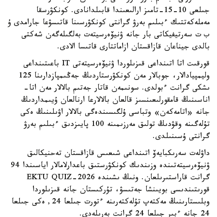
جىلعى 10-15-تامىز ارالىعىندا قابىلدانادى. كونكۋرسقا
مەملەكەتتىك ءبىلىم بەرۋ گرانتى كونكۋرسىنا قاتىسۋعا جارامدى ۇ
ب ت سەرتيفيكاتى بار جانە ۋنيۆەرسيتەت بەلگىلەگەن شەكتى
بالدى جيناعان قازاقستان ازاماتتارى قاتىسا الادى.
قورقىت اتا اتىنداعى قىزىلوردا ۋنيۆەرسيتەتى IT باعىتىنداعى
وليمپيادالار، جوبالار مەن كونكۋرستاردىڭ جەڭىمپازدارىنا 125
ىشكى گرانت ءبولدى. سونىمەن قاتار جەتىم بالالار مەن اتا-
اناسىنىڭ قامقورلىعىنسىز قالعان بالالارعا ارنالعان ۇيىمداردىڭ
جانە «اتامەكەن» وتباسى ۇلگىسىندەگى بالالار اۋىلىنىڭ ەكى
تۇلەگىنە وقۋدىڭ تولىق مەرزىمىنە 100 پايىزدىق ءبىلىم بەرۋ
گرانتى ۇسىنىلدى.
داۋلەت سەرىكبايەۆ اتىنداعى شىعىس قازاقستان تەحنيكالىق
ۋنيۆەرسيتەتىندە وزىندىك كونكۋرستىق باعدارلامالار اياسىندا 94
گرانت قاراستىرىلعان. ونىڭ ىشىندە EKTU QUIZ-2026
قورىتىندىسى بويىنشا جەتىسۋ، تۇركىستان جانە قىزىلوردا
وبلىستارىنىڭ مەكتەپ تۇلەكتەرىنە ءتورت جىلعا 24, ەكى جىلعا
24 جانە ءبىر جىلعا 24 گرانت بەرىلەدى.