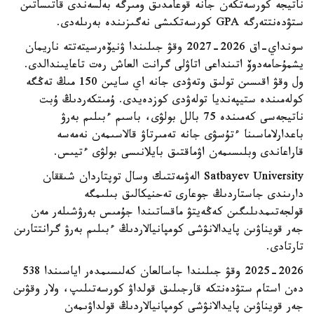
ناتيجە كورسەتكەن جانە قوعامدىق ومىرگە بەلسەندى قاتىساتىن
ستۋدەنتتەرگە GPA كورسەتكىشى نەگىزىندە بەرىلەدى.
سونداي-اق 2026-2027 وقۋ جىلىندا ۋنيۆەرسيتەتتە ناريمان
يشمۇحامەدوۆ اتىنداعى اتاۋلى گرانت العاش رەت تاعايىندالدى.
ول وقۋ اقىسىن تولىق وتەۋدى جانە اي سايىن 150 مىڭ تەڭگە
كولەمىندە ستيپەنديا تولەۋدى كوزدەيدى. ۇمىتكەردىڭ ۇبت
ناتيجەسى كەمىندە 75 بالل بولۋى، باسىم ءبىلىم بەرۋ
باعدارلاماسىنا ءتۇسۋى جانە تەمىرتاۋ قالاسىمەن نەمەسە
قاراعاندى وبلىسىمەن اۋماقتىق بايلانىسى بولۋى ءتيىس.
Satbayev University الەۋمەتتىك وسال توپتاردان شىققان
دارىندى جاستاردىڭ جوعارى تەحنيكالىق بىلىمگە
قولجەتىمدىلىگىن كەڭەيتۋ ماقساتىندا جۇمىس بەرۋشىلەر مەن
جەر قويناۋىن پايدالانۋشى كومپانيالاردىڭ ءبىلىم بەرۋ گرانتتارىن
تارتادى.
2025-2026 وقۋ جىلىندا جاسالعان كەلىسىمدەر اياسىندا 538
دەن استام ستۋدەنتكە قارجىلىق قولداۋ كورسەتىلىپ، ولار وقۋىن
جەر قويناۋىن پايدالانۋشى كومپانيالاردىڭ قولداۋىمەن