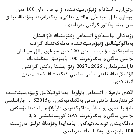
«تۇران- استانا» ۋنيۆەرسيتەتىندە ۇ ب ت- دان 100 دەن
جوعارى بالل جيناعان «التىن بەلگى» يەگەرلەرىنە وقۋدىڭ تولىق
مەرزىمىنە رەكتور گرانتى بەرىلەدى.
وزبەكالى جانىبەكوۆ اتىنداعى وڭتۇستىك قازاقستان
پەداگوگيكالىق ۋنيۆەرسيتەتىندە مەملەكەتتىك گرانت
يەلەنبەگەن، ۇ ب ت- دان 100 دەن جوعارى بالل جيناعان
«التىن بەلگى» يەگەرلەرىنە 100 پايىزدىق جەڭىلدىك
قاراستىرىلعان. 2026-2027 وقۋ جىلىنا رەكتور گرانتىن
الۋشىلاردىڭ ناقتى سانى عىلىمي كەڭەستىڭ شەشىمىمەن
انىقتالادى.
الكەي مارعۇلان اتىنداعى پاۆلودار پەداگوگيكالىق ۋنيۆەرسيتەتىندە
گرانتتاردىڭ ناقتى سانى بەلگىلەنبەگەن. «6B015 - جاراتىلىس
تانۋ پاندەرى بويىنشا پەداگوگتەردى دايارلاۋ» باعىتىنا تۇسكەن
«التىن بەلگى» يەگەرلەرىنە GPA كورسەتكىشىن 3,5
دەڭگەيىنەن تومەندەتپەگەن جاعدايدا وقۋدىڭ تولىق مەرزىمىنە
100 پايىزدىق جەڭىلدىك بەرىلەدى.