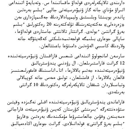
دارىندى تالاپكەرلەردى قولداۋ ماقساتىندا س. وتەبايەۆ اتىنداعى
اتىراۋ مۇناي جانە گاز ۋنيۆەرسيتەتى جالپى ءبىلىم بەرەتىن
پاندەر بويىنشا وبلىستىق وليمپيادالاردىڭ جەڭىمپازدارى مەن
«زەردەلى» مەكتەپتەرىنىڭ تۇلەكتەرىنە 20 رەكتورلىق ءبىلىم
بەرۋ گرانتىن ءبولدى. گرانتتار تالانتتى جاستاردى قولداۋعا،
ساپالى جوعارى بىلىمگە قولجەتىمدىلىكتى كەڭەيتۋگە جانە
ولاردىڭ كاسىبي الەۋەتىن دامىتۋعا باعىتتالعان.
سارسەن امانجولوۆ اتىنداعى شىعىس قازاقستان ۋنيۆەرسيتەتىندە
12 گرانت قاراستىرىلعان. ال رۋدنىي يندۋستريالىق
ۋنيۆەرسيتەتىندە جەتىم بالالارعا، اتا-اناسىنىڭ قامقورلىعىنسىز
قالعان بالالارعا، از قامتىلعان، تولىق ەمەس جانە كوپبالالى
وتباسىلاردان شىققان تالاپكەرلەرگە رەكتوردىڭ 10 گرانتى
بەرىلەدى.
قاراعاندى يندۋستريالىق ۋنيۆەرسيتەتىندە اقىلى نەگىزدە وقيتىن
ستۋدەنتتەرگە ءبىرىنشى كۋرستان كەيىن ۋنيۆەرسيتەت قاراجاتى
ەسەبىنەن وقۋىن جالعاستىرۋعا مۇمكىندىك بەرەتىن «قاريۋ
ءبىلىم بەرۋ گرانتى» قولدانىلادى. گرانت جوعارى اكادەميالىق