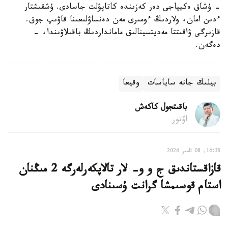
- ۇشاق ەكيپاجى دەر كەزىندە كاتاپۋلت جاسادى. ۇشقىشتار
ءدىن امان، ولاردىڭ ءومىرى مەن دەنساۋلىعىنا قاۋىپ جوق.
قازىرگى ۋاقىتتا مەديتسينالىق مامانداردىڭ باقىلاۋىندا، -
دەگەن.
بيلىك جانە ساياسات
وقيعا
باقىتجول كاكەش
اۆتور
16:38, 08 تامىز 2026
قازاقستاندىق ج و و- لار تالاپكەرلەرگە 2 مىڭنان
استام قوسىمشا گرانت ۇسىنادى