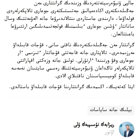
جالپى ۋنيۆەرسيتەتتەردىڭ وزىندىك گرانتتارى مەن
جەڭىلدىكتەرى اكادەميالىق جەتىستىكتەرى جوعارى تالاپكەرلەردى
قولداۋعا، دارىندى جاستاردى ىنتالاندىرۋعا جانە الەۋمەتتىك وسال
ساناتتار ءۇشىن جوعارى ءبىلىمنىڭ قولجەتىمدىلىگىن ارتتىرۋعا
باعىتتالعان.
گرانتتار مەن جەڭىلدىكتەردىڭ ناقتى سانى، قۇجات قابىلداۋ
مەرزىمدەرى، تالاپتارى جانە قاجەتتى قۇجاتتار ءتىزىمى ءار
جوعارى وقۋ ورنىندا ءارتۇرلى. تولىق جانە وزەكتى اقپاراتتى
تالاپكەرلەر تاڭداعان ۋنيۆەرسيتەتتىڭ رەسمي سايتىنان نەمەسە
قابىلداۋ كوميسسياسىنان ناقتىلاي الادى.
ايتا كەتەيىك، اكىمدىك گرانتتارىنا قۇجات قابىلداۋ باستالدى.
بيلىك جانە ساياسات
ريزابەك نۇسىپبەك ۇلى
اۆتور