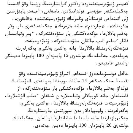
كەيبىر ۋنيۆەرسيتەتتەردە رەكتور گرانتتارىنىڭ ورنىنا وقۋ اقىسىنا
جەڭىلدىكتەر جۇيەسى قولدانىلادى. ماسەلەن، احمەت بايتۇرسىن
ۇلى اتىنداعى قوستاناي وڭىرلىك ۋنيۆەرسيتەتىندە «قامقور»،
«كومەك»، «جاردەم» جانە «زەرەك» جەڭىلدىكتەرى بار. ولار
جەتىم بالالارعا، مۇگەدەكتىگى بار ستۋدەنتتەرگە، ءبىر وتباسىنان
قاتار ءبىلىم الىپ جاتقان ستۋدەنتتەرگە، ۋنيۆەرسيتەت
قىزمەتكەرلەرىنىڭ بالالارىنا جانە «التىن بەلگى» يەگەرلەرىنە
بەرىلەدى. جەڭىلدىك مولشەرى 15 پايىزدان 100 پايىزعا دەيىنگى
ارالىقتى قامتيدى.
حالەل دوسمۇحامەدوۆ اتىنداعى اتىراۋ ۋنيۆەرسيتەتىندە وقۋ
اقىسىنا جەڭىلدىكتەر 14 سانات بويىنشا بەرىلەدى. الەۋمەتتىك
قولداۋ جەتىم بالالارعا، مۇگەدەكتىگى بار ستۋدەنتتەرگە، از
قامتىلعان جانە كوپبالالى وتباسىلاردان شىققان ءبىلىم الۋشىلارعا،
ۋنيۆەرسيتەت قىزمەتكەرلەرىنىڭ بالالارىنا، «التىن بەلگى»
يەگەرلەرىنە، وليمپيادالار مەن سپورتتىق جارىستاردىڭ
جەڭىمپازدارىنا جانە باسقا دا ساناتتارعا ارنالعان. جەڭىلدىك
مولشەرى 20 پايىزدان 100 پايىزعا دەيىن جەتەدى.