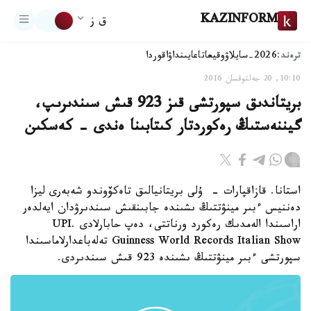
KAZINFORM
ق ز
ترەند:
2026-سايلاۋ
وقيعا
تاعايىنداۋ
اقوردا
10:10, 20 جەلتوقسان 2016
بريتاندىق سپورتشى قىز 923 قىش سىندىرىپ،
گيننەستىڭ رەكوردتار كىتابىنا ەندى - كەسكىن
استانا. قازاقپارات - ۇلى بريتانيالىق تاەكۆوندو شەبەرى ليزا
دەننيس ءبىر مينۋتتىڭ ىشىندە جابىنقىش سىندىرۋدان ايەلدەر
اراسىندا الەمدىك رەكورد ورناتتى، دەپ حابارلادى UPI.
Guinness World Records Italian Show تەلەباعدارلاماسىندا
سپورتشى ءبىر مينۋتتىڭ ىشىندە 923 قىش سىندىردى.