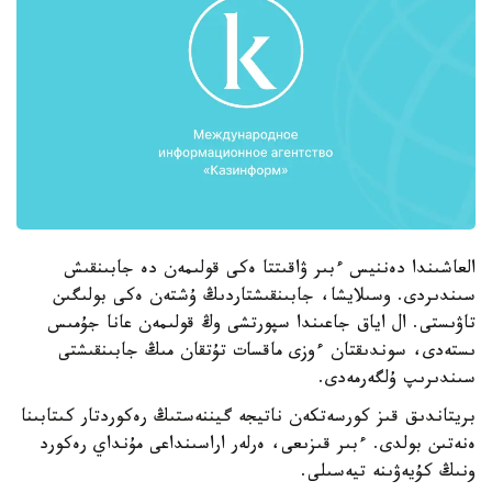
العاشىندا دەننيس ءبىر ۋاقىتتا ەكى قولىمەن دە جابىنقىش
سىندىردى. وسىلايشا، جابىنقىشتاردىڭ ۇشتەن ەكى بولىگىن
تاۋىستى. ال اياق جاعىندا سپورتشى وڭ قولىمەن عانا جۇمىس
ىستەدى، سوندىقتان ءوزى ماقسات تۇتقان مىڭ جابىنقىشتى
سىندىرىپ ۇلگەرمەدى.
بريتاندىق قىز كورسەتكەن ناتيجە گيننەستىڭ رەكوردتار كىتابىنا
ەنەتىن بولدى. ءبىر قىزىعى، ەرلەر اراسىنداعى مۇنداي رەكورد
ونىڭ كۇيەۋىنە تيەسىلى.