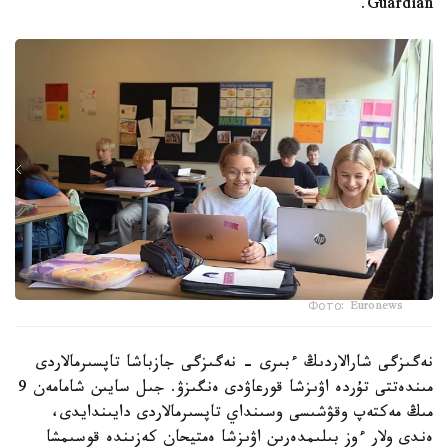
Guardian.
Фото: Euronews
نەگىزگى شارالاردىڭ ءبىرى - نەگىزگى جازباشا تاپسىرمالاردى
مىندەتتى تۇردە اۋىزشا قورعاۋدى ەنگىزۋ. جىل سايىن شامامەن 9
مىڭ مەكتەپ وقۋشىسى وسىنداي تاپسىرمالاردى دايىندايدى،
ەندى ولار ءوز بىلىمدەرىن اۋىزشا ەمتيحان كەزىندە قوسىمشا