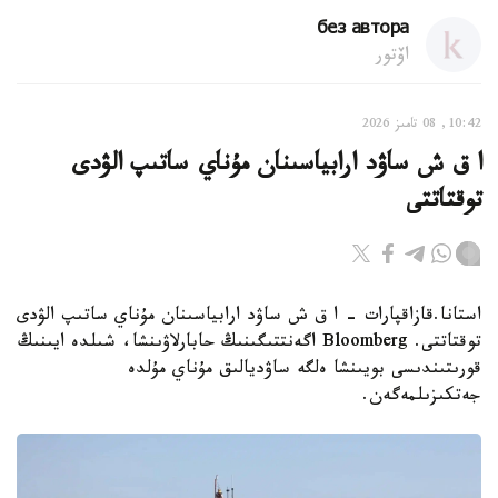
без автора
اۆتور
10:42, 08 تامىز 2026
ا ق ش ساۋد ارابياسىنان مۇناي ساتىپ الۋدى
توقتاتتى
استانا.قازاقپارات - ا ق ش ساۋد ارابياسىنان مۇناي ساتىپ الۋدى
توقتاتتى. Bloomberg اگەنتتىگىنىڭ حابارلاۋىنشا، شىلدە ايىنىڭ
قورىتىندىسى بويىنشا ەلگە ساۋديالىق مۇناي مۇلدە
جەتكىزىلمەگەن.