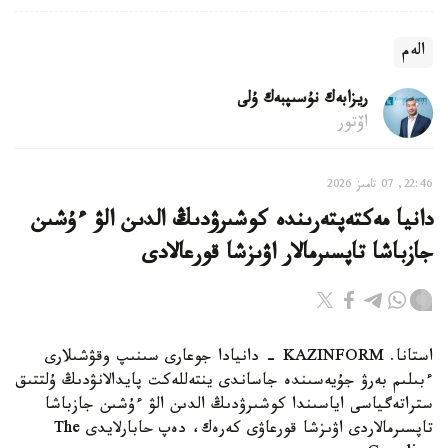
الەم
ريزابەك نۇسىپبەك ۇلى
اۆتور
22:46, 07 تامىز 2026
دانيا مەكتەپتەرىندە كوشىرۋدىڭ الدىن الۋ ءۇشىن
جازباشا تاپسىرمالار اۋىزشا قورعالادى
استانا. KAZINFORM - دانيادا جوعارى سىنىپ وقۋشىلارى
ءبىلىم بەرۋ جۇيەسىندە جاساندى ينتەللەكت پايدالانۋدىڭ ۇلتتىق
ستراتەگياسى اياسىندا كوشىرۋدىڭ الدىن الۋ ءۇشىن جازباشا
تاپسىرمالاردى اۋىزشا قورعاۋى كەرەك، دەپ حابارلايدى The