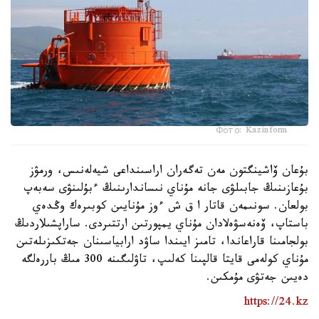
Фото: Kazinform
بۇعان ۆاشينگتون مەن تەگەران اراسىنداعى شيەلەنىس، ورمۋز
بۇعازىنىڭ جابىلۋى جانە مۇناي نىساندارىنىڭ ءبۇلىنۋى سەبەپ
بولعان. سونىمەن قاتار ا ق ش ءوز مۇنايىن كوبىرەك وڭدەي
باستاپ، ۆەنەسۋەلادان مۇناي يمپورتىن ارتتىردى. ساراپشىلاردىڭ
بولجامىنا قاراعاندا، تامىز ايىندا ساۋد ارابياسىنان جەتكىزىلەتىن
مۇناي كولەمى قايتا قالپىنا كەلىپ، تاۋلىگىنە 300 مىڭ باررەلگە
دەيىن جەتۋى مۇمكىن.
https://24.kz