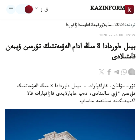
KAZINFORM
ق ز
ترەند:
2026-سايلاۋ
وقيعا
تاعايىنداۋ
اقوردا
09:29, 08 شىلدە 2020
بيىل ەلوردادا 8 مىڭ ادام الەۋمەتتىك تۇرعىن ۇيمەن
قامتىلادى
نۇر-سۇلتان. قازاقپارات - بيىل ەلوردادا 8 مىڭ الەۋمەتتىك
تۇرعىن ءۇي سالىنادى، دەپ حابارلايدى قازاقپارات قالا
اكىمدىگىنە سىلتەمە جاساپ.