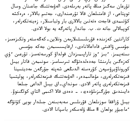
تۇرعان سەگىز مىڭ پاتەر بەرىلەدى. الەۋمەتتىك جاعىنان وسال
توپتاعى، از قامتىلعان قالا تۇرعىندارى، جەتىم بالالار، ەرەكشە
كۇتىمدى قاجەت ەتەتىن بالالارى بار وتباسىلار، زەينەتكەرلەر،
كوپبالالى جانە ت. ب. جاندار پاتەرگە يە بولا الادى.
كارانتين كەزىندە قۇرىلىسشىلارمەن ونلاين-كەڭەستەر وتكىزەمىز،
جۇمىس ۋاقىتى قاداعالانادى، ارقايسىسىمەن جەكە جۇمىس
ىستەيمىز. ءبىز ءوز تاراپىمىزدان قولداۋ كورسەتەمىز. تۇرعىن ءۇي
كەزەگىن بارىنشا جەدەلدەتۋگە تىرىسامىز. سونىمەن قاتار بيىل
كوروناۆيرۋسپەن كۇرەستە الدىڭعى شەپتە جۇرگەن مەديتسينا
قىزمەتكەرلەرى، مۇعالىمدەر، الەۋمەتتىك قىزمەتكەرلەر، پوليتسيا
قىزمەتكەرلەرى پاتەر الادى. سونداي-اق بيىل الداعى جىلعا
دايىندىق جۇرگىزىلۋدە»، - دەدى قالا اكىمى التاي كولگىنوۆ.
بيىل ۇزاققا سوزىلعان قۇرىلىس سەبەبىنەن جىلدار بويى كۇتۋگە
ءماجبۇر بولعان 8 مىڭ ۇلەسكەر باسپانا الادى.