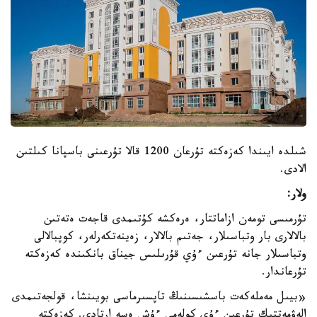
شىلدە ايىندا كەزەكتە تۇرعان 1200 قالا تۇرعىنى باسپانا كىلتىن
الادى.
ولار:
تۇرمىسى تومەن ازاماتتار، ەرەكشە كۇتىمدى قاجەت ەتەتىن
بالالارى بار وتباسىلار، جەتىم بالالار، زەينەتكەرلەر، كوپبالالى
وتباسىلار جانە تۇرعىن ءۇي قۇرىلىس جيناق بانكىندە كەزەكتە
تۇرعاندار.
«بيىل مەملەكەت باسشىسىنىڭ تاپسىرماسى بويىنشا، قولجەتىمدى
الەۋمەتتىك تۇرعىن ءۇي كولەمى ءۇش ەسە ارتادى. كەزەكتە