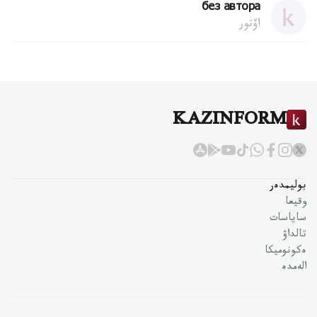
без автора
اۆتور
KAZINFORM
بوليمدەر
وقيعا
ساياسات
تالداۋ
ەكونوميكا
الەمدە