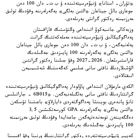
«تۇران- استانا» ۋنيۆەرسيتەتىندە ۇ ب ت- دان 100 دەن
جوعارى بالل جيناعان «التىن بەلگى» يەگەرلەرىنە وقۋدىڭ تولىق
مەرزىمىنە رەكتور گرانتى بەرىلەدى.
وزبەكالى جانىبەكوۆ اتىنداعى وڭتۇستىك قازاقستان
پەداگوگيكالىق ۋنيۆەرسيتەتىندە مەملەكەتتىك گرانت
يەلەنبەگەن، ۇ ب ت- دان 100 دەن جوعارى بالل جيناعان
«التىن بەلگى» يەگەرلەرىنە 100 پايىزدىق جەڭىلدىك
قاراستىرىلعان. 2026-2027 وقۋ جىلىنا رەكتور گرانتىن
الۋشىلاردىڭ ناقتى سانى عىلىمي كەڭەستىڭ شەشىمىمەن
انىقتالادى.
الكەي مارعۇلان اتىنداعى پاۆلودار پەداگوگيكالىق ۋنيۆەرسيتەتىندە
گرانتتاردىڭ ناقتى سانى بەلگىلەنبەگەن. «6B015 - جاراتىلىس
تانۋ پاندەرى بويىنشا پەداگوگتەردى دايارلاۋ» باعىتىنا تۇسكەن
«التىن بەلگى» يەگەرلەرىنە GPA كورسەتكىشىن 3,5
دەڭگەيىنەن تومەندەتپەگەن جاعدايدا وقۋدىڭ تولىق مەرزىمىنە
100 پايىزدىق جەڭىلدىك بەرىلەدى.
كەيبىر ۋنيۆەرسيتەتتەردە رەكتور گرانتتارىنىڭ ورنىنا وقۋ اقىسىنا