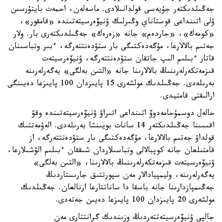
جەڭىلدىكتەر جۇيەسى قولدانىلادى. ماسەلەن، احمەت بايتۇرسىن
ۇلى اتىنداعى قوستاناي وڭىرلىك ۋنيۆەرسيتەتىندە «قامقور»،
«كومەك»، «جاردەم» جانە «زەرەك» جەڭىلدىكتەرى بار. ولار
جەتىم بالالارعا، مۇگەدەكتىگى بار ستۋدەنتتەرگە، ءبىر وتباسىنان
قاتار ءبىلىم الىپ جاتقان ستۋدەنتتەرگە، ۋنيۆەرسيتەت
قىزمەتكەرلەرىنىڭ بالالارىنا جانە «التىن بەلگى» يەگەرلەرىنە
بەرىلەدى. جەڭىلدىك مولشەرى 15 پايىزدان 100 پايىزعا دەيىنگى
ارالىقتى قامتيدى.
حالەل دوسمۇحامەدوۆ اتىنداعى اتىراۋ ۋنيۆەرسيتەتىندە وقۋ
اقىسىنا جەڭىلدىكتەر 14 سانات بويىنشا بەرىلەدى. الەۋمەتتىك
قولداۋ جەتىم بالالارعا، مۇگەدەكتىگى بار ستۋدەنتتەرگە، از
قامتىلعان جانە كوپبالالى وتباسىلاردان شىققان ءبىلىم الۋشىلارعا،
ۋنيۆەرسيتەت قىزمەتكەرلەرىنىڭ بالالارىنا، «التىن بەلگى»
يەگەرلەرىنە، وليمپيادالار مەن سپورتتىق جارىستاردىڭ
جەڭىمپازدارىنا جانە باسقا دا ساناتتارعا ارنالعان. جەڭىلدىك
مولشەرى 20 پايىزدان 100 پايىزعا دەيىن جەتەدى.
جالپى ۋنيۆەرسيتەتتەردىڭ وزىندىك گرانتتارى مەن