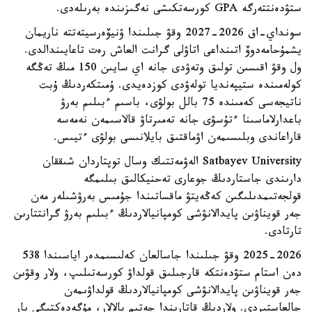
ستۋدەنتتەرگە GPA كورسەتكىشى نەگىزىندە بەرىلەدى.
سونداي-اق 2026-2027 وقۋ جىلىندا ۋنيۆەرسيتەتتە ناريمان
يشمۇحامەدوۆ اتىنداعى اتاۋلى گرانت العاش رەت تاعايىندالدى.
ول وقۋ اقىسىن تولىق وتەۋدى جانە اي سايىن 150 مىڭ تەڭگە
كولەمىندە ستيپەنديا تولەۋدى كوزدەيدى. ۇمىتكەردىڭ ۇبت
ناتيجەسى كەمىندە 75 بالل بولۋى، باسىم ءبىلىم بەرۋ
باعدارلاماسىنا ءتۇسۋى جانە تەمىرتاۋ قالاسىمەن نەمەسە
قاراعاندى وبلىسىمەن اۋماقتىق بايلانىسى بولۋى ءتيىس.
Satbayev University الەۋمەتتىك وسال توپتاردان شىققان
دارىندى جاستاردىڭ جوعارى تەحنيكالىق بىلىمگە
قولجەتىمدىلىگىن كەڭەيتۋ ماقساتىندا جۇمىس بەرۋشىلەر مەن
جەر قويناۋىن پايدالانۋشى كومپانيالاردىڭ ءبىلىم بەرۋ گرانتتارىن
تارتادى.
2025-2026 وقۋ جىلىندا جاسالعان كەلىسىمدەر اياسىندا 538
دەن استام ستۋدەنتكە قارجىلىق قولداۋ كورسەتىلىپ، ولار وقۋىن
جەر قويناۋىن پايدالانۋشى كومپانيالاردىڭ قولداۋىمەن
جالعاستىردى. ولاردىڭ قاتارىندا جەتىم بالالار، مۇگەدەكتىگى بار