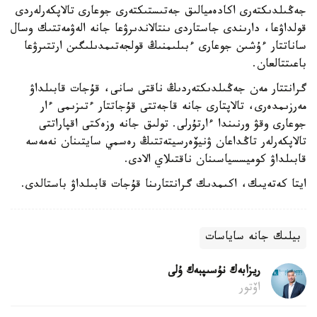
جەڭىلدىكتەرى اكادەميالىق جەتىستىكتەرى جوعارى تالاپكەرلەردى
قولداۋعا، دارىندى جاستاردى ىنتالاندىرۋعا جانە الەۋمەتتىك وسال
ساناتتار ءۇشىن جوعارى ءبىلىمنىڭ قولجەتىمدىلىگىن ارتتىرۋعا
باعىتتالعان.
گرانتتار مەن جەڭىلدىكتەردىڭ ناقتى سانى، قۇجات قابىلداۋ
مەرزىمدەرى، تالاپتارى جانە قاجەتتى قۇجاتتار ءتىزىمى ءار
جوعارى وقۋ ورنىندا ءارتۇرلى. تولىق جانە وزەكتى اقپاراتتى
تالاپكەرلەر تاڭداعان ۋنيۆەرسيتەتتىڭ رەسمي سايتىنان نەمەسە
قابىلداۋ كوميسسياسىنان ناقتىلاي الادى.
ايتا كەتەيىك، اكىمدىك گرانتتارىنا قۇجات قابىلداۋ باستالدى.
بيلىك جانە ساياسات
ريزابەك نۇسىپبەك ۇلى
اۆتور