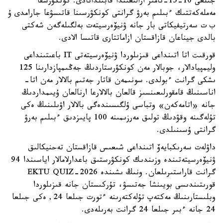
جىلعى 10-15-تامىز ارالىعىندا قابىلدانادى. كونكۋرسقا
مەملەكەتتىك ءبىلىم بەرۋ گرانتى كونكۋرسىنا قاتىسۋعا جارامدى ۇ
ب ت سەرتيفيكاتى بار جانە ۋنيۆەرسيتەت بەلگىلەگەن شەكتى
بالدى جيناعان قازاقستان ازاماتتارى قاتىسا الادى.
قورقىت اتا اتىنداعى قىزىلوردا ۋنيۆەرسيتەتى IT باعىتىنداعى
وليمپيادالار، جوبالار مەن كونكۋرستاردىڭ جەڭىمپازدارىنا 125
ىشكى گرانت ءبولدى. سونىمەن قاتار جەتىم بالالار مەن اتا-
اناسىنىڭ قامقورلىعىنسىز قالعان بالالارعا ارنالعان ۇيىمداردىڭ
جانە «اتامەكەن» وتباسى ۇلگىسىندەگى بالالار اۋىلىنىڭ ەكى
تۇلەگىنە وقۋدىڭ تولىق مەرزىمىنە 100 پايىزدىق ءبىلىم بەرۋ
گرانتى ۇسىنىلدى.
داۋلەت سەرىكبايەۆ اتىنداعى شىعىس قازاقستان تەحنيكالىق
ۋنيۆەرسيتەتىندە وزىندىك كونكۋرستىق باعدارلامالار اياسىندا 94
گرانت قاراستىرىلعان. ونىڭ ىشىندە EKTU QUIZ-2026
قورىتىندىسى بويىنشا جەتىسۋ، تۇركىستان جانە قىزىلوردا
وبلىستارىنىڭ مەكتەپ تۇلەكتەرىنە ءتورت جىلعا 24, ەكى جىلعا
24 جانە ءبىر جىلعا 24 گرانت بەرىلەدى.