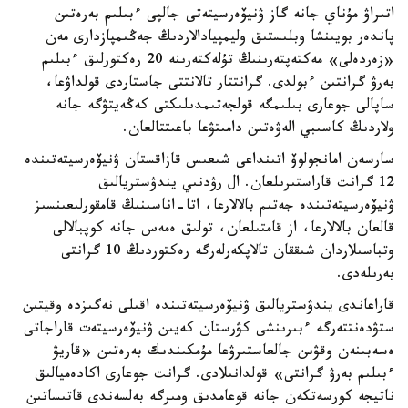
اتىراۋ مۇناي جانە گاز ۋنيۆەرسيتەتى جالپى ءبىلىم بەرەتىن
پاندەر بويىنشا وبلىستىق وليمپيادالاردىڭ جەڭىمپازدارى مەن
«زەردەلى» مەكتەپتەرىنىڭ تۇلەكتەرىنە 20 رەكتورلىق ءبىلىم
بەرۋ گرانتىن ءبولدى. گرانتتار تالانتتى جاستاردى قولداۋعا،
ساپالى جوعارى بىلىمگە قولجەتىمدىلىكتى كەڭەيتۋگە جانە
ولاردىڭ كاسىبي الەۋەتىن دامىتۋعا باعىتتالعان.
سارسەن امانجولوۆ اتىنداعى شىعىس قازاقستان ۋنيۆەرسيتەتىندە
12 گرانت قاراستىرىلعان. ال رۋدنىي يندۋستريالىق
ۋنيۆەرسيتەتىندە جەتىم بالالارعا، اتا-اناسىنىڭ قامقورلىعىنسىز
قالعان بالالارعا، از قامتىلعان، تولىق ەمەس جانە كوپبالالى
وتباسىلاردان شىققان تالاپكەرلەرگە رەكتوردىڭ 10 گرانتى
بەرىلەدى.
قاراعاندى يندۋستريالىق ۋنيۆەرسيتەتىندە اقىلى نەگىزدە وقيتىن
ستۋدەنتتەرگە ءبىرىنشى كۋرستان كەيىن ۋنيۆەرسيتەت قاراجاتى
ەسەبىنەن وقۋىن جالعاستىرۋعا مۇمكىندىك بەرەتىن «قاريۋ
ءبىلىم بەرۋ گرانتى» قولدانىلادى. گرانت جوعارى اكادەميالىق
ناتيجە كورسەتكەن جانە قوعامدىق ومىرگە بەلسەندى قاتىساتىن