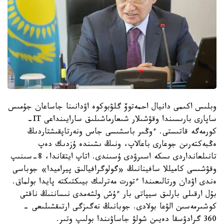
وبلىس اكىمى دانيال احمەتوۆ گلۋبوكوە اۋدانىنا جاساعان جۇمىس
ساپارى بارىسىندا وقۋشىلار شىعارماشىلىق سارايىنداعى IT-
كورمەگە قاتىستى. ءوڭىر باسشىسى جاس ونەرتاپقىشتاردىڭ
ەڭبەكتەرىن جوعارى باعالاپ، ونىڭ ىشىندە ۇزدىك دەپ
تانىلعانداردى ىسكە اسىرۋدى ۇسىندى. اتاپ ايتقاندا، 8-سىنىپ
وقۋشىسى كاميللا سافينانىڭ «گولوگرافيالىق پيراميدا» جوباسى
ەندى اۋدان ورتالىعىندا ءتورت مەترلىك بيىكتىكتە پايدا بولماق.
بۇل ارقىلى بارلىق سيپاتى بار ءۇش ولشەمدى نىساننىڭ ناقتى
كوشىرمەسىن الۋعا بولادى. جوبانىڭ نەگىزگى ارتىقشىلىعى -
360 گرادۋسقا دەيىن شولۋ جاساۋىندا بولىپ وتىر.