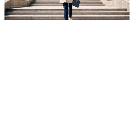
Фото: Ғылым және жоғары білім министрлігі
ونىڭ ايتۋىنشا، گرانت كونكۋرسىنىڭ ناتيجەسى تالاپكەر ءۇشىن
بارلىق مۇمكىندىك اياقتالدى دەگەندى بىلدىرمەيدى.
- باستىسى - ءالى دە گرانتتى جەڭىپ الۋعا مۇمكىندىك بار.
بىرىنشىدەن، اكىمدىكتەردىڭ گرانتتارى بار. بىرنەشە مىڭ
گرانت جەرگىلىكتى بيۋدجەتتەن بولىنەدى. ەكىنشىدەن،
«قازاقستان حالقىنا» قورىنىڭ گرانتتارى تاعى بار، - دەدى
اسحات ايماعامبەتوۆ.
سونداي-اق كەيبىر تالاپكەرلەر ءتۇرلى سەبەپپەن جەڭىپ العان
مەملەكەتتىك گرانتىنان باس تارتۋى مۇمكىن. مۇنداي جاعدايدا
بوساعان گرانتتار كونكۋرس ناتيجەسى مەن ۇ ب ت-دا جيناعان
بالعا سايكەس كەلەسى تالاپكەرلەرگە بەرىلەدى.