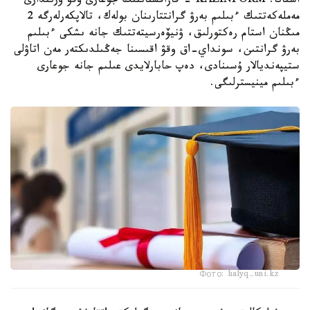
استانا. KAZINFORM - قازاقستاننىڭ جوعارى وقۋ ورىندارى
مەملەكەتتىك ءبىلىم بەرۋ گرانتتارىنان بولەك، تالاپكەرلەرگە 2
مىڭنان استام رەكتورلىق، ۋنيۆەرسيتەتتىك جانە ىشكى ءبىلىم
بەرۋ گرانتىن، سونداي-اق وقۋ اقىسىنا جەڭىلدىكتەر مەن اتاۋلى
ستيپەنديالار ۇسىنادى، دەپ حابارلايدى عىلىم جانە جوعارى
ءبىلىم مينيسترلىگى.
Фото: halyq-uni.kz