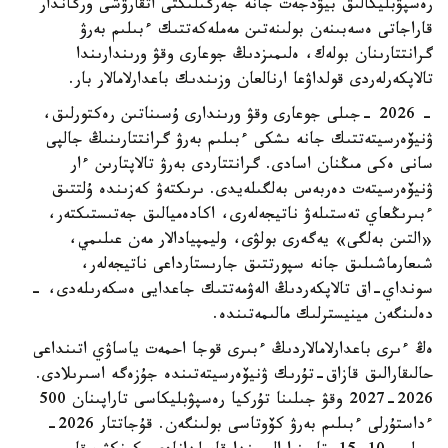
رەسپۋبليكالىق بيۋدجەت جانە جەرگىلىكتى اتقارۋشى ورگاندار
قاراجاتى ەسەبىنەن بولىنەتىن مەملەكەتتىك ءبىلىم بەرۋ
گرانتتارىنان بولەك، ەلىمىزدىڭ جوعارى وقۋ ورىندارىندا
تالاپكەرلەردى قولداۋعا ارنالعان وزىندىك باعدارلامالار بار.
- 2026 -جىلى جوعارى وقۋ ورىندارى ۇسىناتىن رەكتورلىق،
ۋنيۆەرسيتەتتىك جانە ىشكى ءبىلىم بەرۋ گرانتتارىنىڭ جالپى
سانى ەكى مىڭنان اسادى. گرانتتاردى بەرۋ تالاپتارىن ءار
ۋنيۆەرسيتەت دەربەس بەلگىلەيدى. ىرىكتەۋ كەزىندە ۇلتتىق
ءبىرىڭعاي تەستىلەۋ ناتيجەلەرى، اكادەميالىق جەتىستىكتەر،
«التىن بەلگى» يەگەرى بولۋى، وليمپيادالار مەن عىلىمي،
شىعارماشىلىق جانە سپورتتىق جارىستارداعى ناتيجەلەر،
سونداي-اق تالاپكەردىڭ الەۋمەتتىك جاعدايى ەسكەرىلەدى، -
دەلىنگەن مينيسترلىك مالىمەتىندە.
ەڭ ءىرى باعدارلامالاردىڭ ءبىرى قوجا احمەت ياساۋي اتىنداعى
حالىقارالىق قازاق-تۇرىك ۋنيۆەرسيتەتىندە جۇزەگە اسىرىلادى.
2026-2027 وقۋ جىلىنا تۇركيا رەسپۋبليكاسى تاراپىنان 500
ءداستۇرلى ءبىلىم بەرۋ كۆوتاسى بولىنگەن. قۇجاتتار 2026-