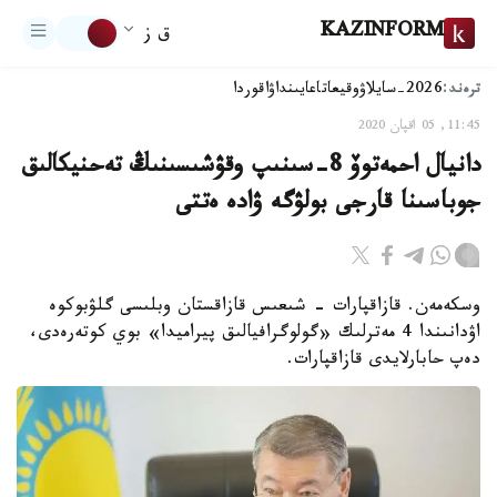
KAZINFORM
ق ز
ترەند:
2026-سايلاۋ
وقيعا
تاعايىنداۋ
اقوردا
11:45, 05 اقپان 2020
دانيال احمەتوۆ 8-سىنىپ وقۋشىسىنىڭ تەحنيكالىق
جوباسىنا قارجى بولۋگە ۋادە ەتتى
وسكەمەن. قازاقپارات - شىعىس قازاقستان وبلىسى گلۋبوكوە
اۋدانىندا 4 مەترلىك «گولوگرافيالىق پيراميدا» بوي كوتەرەدى،
دەپ حابارلايدى قازاقپارات.