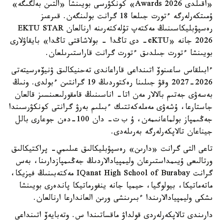
«اقىلدى Awards 2026» كونكۋرسى بويىنشا «التىن بەلگىگە»
ۇمىتكەرلەرگە ءتورت جىلعا 18 گرانت بولىنگەن. قىرعىز
رەسپۋبليكاسىنىڭ مەكتەپ تۇلەكتەرىنە ارنالعان EKTU STAR
2026 جانە «eKTU- دى تاڭدا - بولاشاقتى تاڭدا» بايقاۋلارى
بويىنشا ءتورت جىلدىق ءتورت گرانت قاراستىرىلعان.
ءابىلقاس ساعىنوۆ اتىنداعى قاراعاندى تەحنيكالىق ۋنيۆەرسيتەتى
2026-2027 وقۋ جىلىنا رەكتوردىڭ 19 گرانتىن ءبولدى. ونىڭ
بەسەۋى جەتىم بالالار مەن اتا- اناسىنىڭ قامقورلىعىنسىز قالعان
جاستارعا، ۇشەۋى مەملەكەتتىك ءبىلىم بەرۋ گرانتى كونكۋرسىندا
جەڭىمپاز بولماعانىمەن، ۇ ب ت- دان 100-دەن جوعارى بالل
جيناعان تالاپكەرلەرگە بەرىلەدى.
تاعى التى گرانت «دارىن» رەسپۋبليكالىق عىلىمي- پراكتيكالىق
ورتالىعى ۇيىمداستىرعان وليمپيادالاردىڭ جەڭىمپازدارىنا، بەس
گرانت IQanat High School of Burabay مەكتەبىنىڭ فيزيكا،
ماتەماتيكا، بيولوگيا، حيميا جانە ينفورماتيكا پاندەرى بويىنشا
ىشكى وليمپيادالارىندا ءبىرىنشى ورىن العاندارعا ارنالعان.
دارىندى تالاپكەرلەردى قولداۋ ماقساتىندا س. وتەبايەۆ اتىنداعى