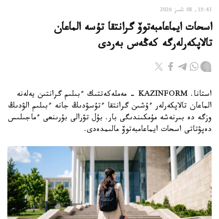
15:43, 08 تامىز 2026
اسحات ايماعامبەتوۆ گرانتقا تۇسە الماعان
تالاپكەرلەرگە كەڭەس بەردى
استانا. KAZINFORM - مەملەكەتتىك ءبىلىم گرانتىن يەلەنە
الماعان تالاپكەرلەر ءۇشىن گرانتقا ءتۇسۋدىڭ جانە ءبىلىم الۋدىڭ
وزگە دە بىرنەشە مۇمكىندىگى بار. بۇل تۋرالى بۇرىنعى ءماجىلىس
دەپۋتاتى اسحات ايماعامبەتوۆ مالىمدەدى.