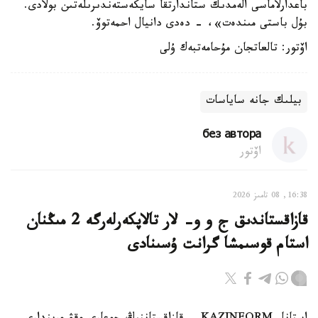
باعدارلاماسى الەمدىك ستاندارتقا سايكەستەندىرىلەتىن بولادى.
بۇل باستى مىندەت»، - دەدى دانيال احمەتوۆ.
اۆتور: تالعاتجان مۇحامەتبەك ۇلى
بيلىك جانە ساياسات
без автора
اۆتور
16:38, 08 تامىز 2026
قازاقستاندىق ج و و- لار تالاپكەرلەرگە 2 مىڭنان
استام قوسىمشا گرانت ۇسىنادى