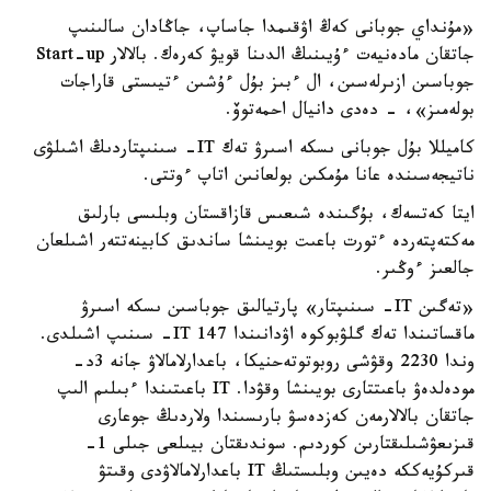
«مۇنداي جوبانى كەڭ اۋقىمدا جاساپ، جاڭادان سالىنىپ
جاتقان مادەنيەت ءۇيىنىڭ الدىنا قويۋ كەرەك. بالالار Start-up
جوباسىن ازىرلەسىن، ال ءبىز بۇل ءۇشىن ءتيىستى قاراجات
بولەمىز»، - دەدى دانيال احمەتوۆ.
كاميللا بۇل جوبانى ىسكە اسىرۋ تەك IT- سىنىپتاردىڭ اشىلۋى
ناتيجەسىندە عانا مۇمكىن بولعانىن اتاپ ءوتتى.
ايتا كەتسەك، بۇگىندە شىعىس قازاقستان وبلىسى بارلىق
مەكتەپتەردە ءتورت باعىت بويىنشا ساندىق كابينەتتەر اشىلعان
جالعىز ءوڭىر.
«تەگىن IT- سىنىپتار» پارتيالىق جوباسىن ىسكە اسىرۋ
ماقساتىندا تەك گلۋبوكوە اۋدانىندا 147 IT- سىنىپ اشىلدى.
وندا 2230 وقۋشى روبوتوتەحنيكا، باعدارلامالاۋ جانە 3د-
مودەلدەۋ باعىتتارى بويىنشا وقۋدا. IT باعىتىندا ءبىلىم الىپ
جاتقان بالالارمەن كەزدەسۋ بارىسىندا ولاردىڭ جوعارى
قىزىعۋشىلىقتارىن كوردىم. سوندىقتان بيىلعى جىلى 1-
قىركۇيەككە دەيىن وبلىستىڭ IT باعدارلامالاۋدى وقىتۋ