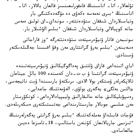
تۇلعالار، اتا- اناسىنىڭ قامقورلىعىنسىز قالعان بالالار، اتا-
اناسىنىڭ ءبىرى نەمەسە ەكەۋى دە مۇگەدەكتىگى بار
وتباسىلاردان شىققان ستۋدەنتتەر، سونداي-اق تولىق ەمەس
جانە كوپبالالى وتباسىلاردان شىققان ءبىلىم الۋشىلار بار.
سونىمەن قاتار ۋنيۆەرسيتەت ستۋدەنتتەرگە ءوز قاراجاتى
ەسەبىنەن ءبىلىم بەرۋ گرانتتارى مەن وقۋ اقىسىنا جەڭىلدىكتەر
ۇسىنادى.
اباي اتىنداعى قازاق ۇلتتىق پەداگوگيكالىق ۋنيۆەرسيتەتىندە
ۋنيۆەرسيتەت گرانتىنا ۇ ب ت-دان كەمىندە 100 بالل جيناعان
تالاپكەرلەر ۇمىتكەر بولا الادى. ىرىكتەۋ بارىسىندا ۇبت ناتيجەسى،
«التىن بەلگى» يەگەرى بولۋى، الەۋمەتتىك جاعدايى،
رەسپۋبليكالىق جانە حالىقارالىق وليمپيادالارداعى، كونكۋرستار
مەن عىلىمي جوبالار جارىستارىنداعى جەتىستىكتەرى ەسكەرىلەدى.
قۇجات قابىلداۋ مەملەكەتتىك ءبىلىم بەرۋ گرانتى يەگەرلەرىنىڭ
ءتىزىمى جاريالانعان كۇننەن باستالىپ، 18-تامىزعا دەيىن
جالعاسادى.