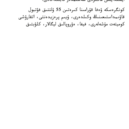
ايقىندايتىن ماڭىزدى شەشىمدەر قابىلدانادى.
كونگرەسكە ۋەفا قۇرامىنا كىرەتىن 55 ۇلتتىق فۋتبول
قاۋىمداستىعىنىڭ وكىلدەرى، ۇيىم پرەزيدەنتى، اتقارۋشى
كوميتەت مۇشەلەرى، فيفا، ەۋروپالىق ليگالار، كلۋبتىق
بىرلەستىكتەر جانە حالىقارالىق سپورت ۇيىمدارىنىڭ وكىلدەرى
قاتىسادى.
الداعى كونگرەستىڭ باستى ەرەكشەلىكتەرىنىڭ ءبىرى - سايلاۋ
ءراسىمىنىڭ ءوتۋى. ءدال وسى استانادا ۋەفا پرەزيدەنتى مەن
اتقارۋشى كوميتەت مۇشەلەرى سايلانادى.
قازاقستاننىڭ وسىنداي اۋقىمدى ءىس-شارانى وتكىزۋ قۇقىعىنا
يە بولۋى - ۋەفا- نىڭ ەلىمىزگە بىلدىرگەن جوعارى سەنىمىنىڭ
جانە حالىقارالىق دەڭگەيدەگى سپورتتىق ءىس-شارالاردى
ۇيىمداستىرۋداعى تاجىريبەسى مەن الەۋەتىنىڭ مويىندالعانىنىڭ
ايقىن دالەلى. كونگرەستى ۇيىمداستىرۋعا بايلانىستى بارلىق
شىعىندى ۋەفا ءوز قاراجاتى ەسەبىنەن قارجىلاندىرادى.
ۋەفا كونگرەسىن وتكىزۋ قازاقستاندا فۋتبولدى دامىتۋعا
باعىتتالعان جۇيەلى جۇمىستىڭ زاڭدى جالعاسى بولماق. ەلىمىزدە