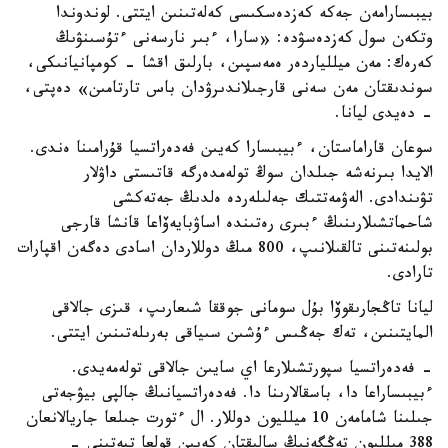
بيبىسارامەن جەكە كەزدەسكىسى كەلەتىنىن ايتتى. لوندوندا
وتكەن سول كەزدەسۋدە: «سارا، ءبىر نارسەنى ءتۇسىنۋىڭ
كەرەك: مەن ميللياردەر ەمەسپىن، بارلىق اقشا - كومپانيانىكى،
سوندىقتان مەن سەنى قارجىلاندىرۋدان باس تارتامىن» دەپتى،
- دەيدى ليانا.
سوعان قاراماستان، ءبيبىسارا كەيىن فەدەراتسيا قۇرامىنا ەندى.
الايدا بىرنەشە جىلدان سوڭ تولەمدەرگە قاتىستى داۋلار
تۋىندادى. الەۋمەتتىك جەلىلەردە ەلدىڭ جەتەكشى
شاحماتشىلارىنىڭ ءبىرى رەتىندە اساۋبايەۆاعا قانشا قارجى
بولىنەتىنى تالقىلانىپ، 800 مىڭ دوللاردان اسادى دەگەن اقپارات
تارادى.
ليانا تاڭجارىقوۆا بۇل سومانى جوققا شىعارىپ، قىزى جالاقى
المايتىنىن، تەك جەڭىس ءۇشىن سىياقى بەرىلەتىنىن ايتتى.
- فەدەراتسيا سپورتشىلارعا اي سايىن جالاقى تولەمەيدى.
ءبيبىساراعا دا، باسقالارىنا دا. فەدەراتسيانىڭ جالپى بيۋجەتى
جىلىنا شامامەن 10 ميلليون دوللار. ال ءتورت جىلعا جاريالانعان
388 ميلليون تەڭگەنىڭ سالىقتان كەيىن قولعا تيەتىنى -