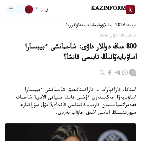
KAZINFORM
ق ز
ترەند:
2026-سايلاۋ
وقيعا
تاعايىنداۋ
اقوردا
22:05, 29 ءساۋىر 2026
800 مىڭ دوللار داۋى: شاحماتشى ءبيبىسارا
اساۋبايەۆانىڭ تابىسى قانشا؟
استانا. قازاقپارات - قازاقستاندىق شاحماتشى ءبيبىسارا
اساۋبايەۆا جەڭىستەرى ءۇشىن قانشا سىياقى الادى؟ شاحمات
فەدەراتسياسىمەن قارىم-قاتىناسى قانداي؟ بۇل سۇراقتارعا
سپورتشىنىڭ اناسى اشىق جاۋاپ بەردى.