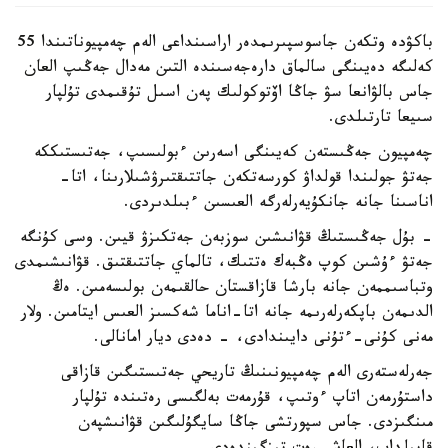
باكۋدە وتكەن جاسوسپىرىمدەر اراسىنداعى الەم چەمپيوناتىندا 55
كەلىگە دەيىنگى سالماق دارەجەسىندە التىن مەدال جەڭىپ العان
جاس بالۋانعا سۋ جاڭا اۆتوكولىك پەن اسىل تۇقىمدى تۇلپار
سىيعا تارتىلدى.
چەمپيون جەڭىستەن كەيىنگى اسەرىن ءبولىسىپ، جەتىستىككە
جەتۋ جولىندا قولداۋ كورسەتكەن جاتتىقتىرۋشىلارىنا، اتا-
اناسىنا جانە جانكۇيەرلەرگە العىسىن ءبىلدىردى.
- بۇل جەڭىستىڭ قۋانىشىن سوزبەن جەتكىزۋ قيىن. وسى كۇنگە
جەتۋ ءۇشىن كوپ ەڭبەك ەتتىك، تالماي جاتتىقتىق. قۋانىشىمدى
وتباسىممەن جانە بارشا قازاقستان حالقىمەن بولىسەمىن. ەڭ
الدىمەن باپكەرلەرىمە جانە اتا-اناما شەكسىز العىس ايتامىن. ولار
مەنى كۇنى-ءتۇنى دايىندادى، - دەدى ديار امانالى.
جەرلەستەرى الەم چەمپيونىنىڭ تاريحي جەتىستىگىن قازاقى
داستۇرمەن اتاپ ءوتىپ، قۇرمەت بەلگىسى رەتىندە تۇلپار
مىنگىزدى. جاس سپورتشى جاڭا سايگۇلىگىن قۋانىشپەن