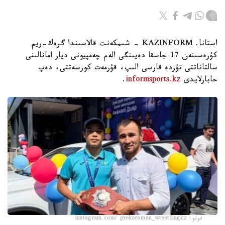
استانا. KAZINFORM - شىمكەنت قالاسىندا گرەك-ريم
كۇرەسىنەن 17 جاسقا دەيىنگى الەم چەمپيونى ديار امانالىنى
سالتاناتتى تۇردە قارسى الىپ، قۇرمەت كورسەتتى، دەپ
حابارلايدى
informsports.kz
.
فوتو: instagram.com/ grekoroman_wrestlingkz