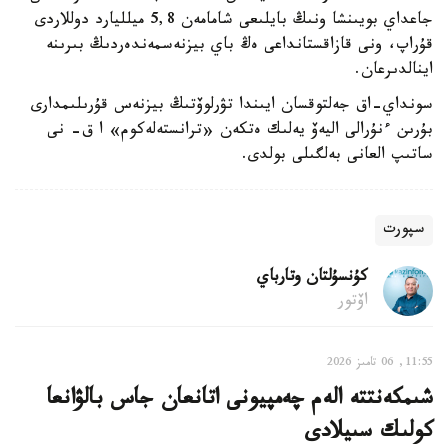
جاعداي بويىنشا ونىڭ بايلىعى شامامەن 5,8 ميلليارد دوللاردى
قۇراپ، ونى قازاقستانداعى ەڭ باي بيزنەسمەندەردىڭ بىرىنە
اينالدىرعان.
سونداي-اق جەلتوقسان ايىندا تۋرلوۆتىڭ بيزنەس قۇرىلىمدارى
بۇرىن ءنۇرالى اليەۆ يەلىك ەتكەن «ترانستەلەكوم» ا ق- نى
ساتىپ العانى بەلگىلى بولدى.
سپورت
كۇنسۇلتان وتارباي
اۆتور
11:55, 06 تامىز 2026
شىمكەنتتە الەم چەمپيونى اتانعان جاس بالۋانعا
كولىك سىيلادى