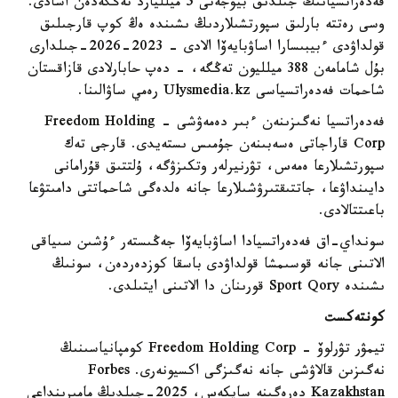
فەدەراتسيانىڭ جىلدىق بيۋجەتى 5 ميلليارد تەڭگەدەن اسادى.
وسى رەتتە بارلىق سپورتشىلاردىڭ ىشىندە ەڭ كوپ قارجىلىق
قولداۋدى ءبيبىسارا اساۋبايەۆا الادى - 2023-2026-جىلدارى
بۇل شامامەن 388 ميلليون تەڭگە، - دەپ حابارلادى قازاقستان
شاحمات فەدەراتسياسى Ulysmedia.kz رەمي ساۋالىنا.
فەدەراتسيا نەگىزىنەن ءبىر دەمەۋشى - Freedom Holding
Corp قاراجاتى ەسەبىنەن جۇمىس ىستەيدى. قارجى تەك
سپورتشىلارعا ەمەس، تۋرنيرلەر وتكىزۋگە، ۇلتتىق قۇرامانى
دايىنداۋعا، جاتتىقتىرۋشىلارعا جانە ەلدەگى شاحماتتى دامىتۋعا
باعىتتالادى.
سونداي-اق فەدەراتسيادا اساۋبايەۆا جەڭىستەر ءۇشىن سىياقى
الاتىنى جانە قوسىمشا قولداۋدى باسقا كوزدەردەن، سونىڭ
ىشىندە Sport Qory قورىنان دا الاتىنى ايتىلدى.
كونتەكست
تيمۋر تۋرلوۆ - Freedom Holding Corp كومپانياسىنىڭ
نەگىزىن قالاۋشى جانە نەگىزگى اكسيونەرى. Forbes
Kazakhstan دەرەگىنە سايكەس، 2025-جىلدىڭ مامىرىنداعى