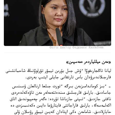
Фото: Виктор Федюнин/ Kazinform
«مەن ميللياردەر ەمەسپىن»
ليانا تاڭجارىقوۆا ءۇش جىل بۇرىن تيمۋر تۋرلوۆتىڭ شاحماتشىنى
قارجىلاندىرۋدان باس تارتقانى جايلى ايتىپ بەردى.
- ءبىز كوماندامىزبەن بىرگە ءتورت جىلعا ارنالعان ۇسىنىس
جاسادىق. بارلىق قارجىلىق مىندەتتەمەلەر مەن تاۋەكەلدەردى
ناقتى جازدىق. ءتىپتى جازباشا تۇردە: ەگەر چەمپيوندىق اتاق
اكەلمەسەك، بارلىق قاراجاتتى قايتارۋعا دايىن ەكەنىمىزدى دە
حابارلادىق. شامامەن ەكى اپتادان كەيىن تيمۋر رۋسلان ۇلى