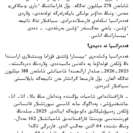
شامامەن 278 ميلليون تەڭگە. بۇل قاراجاتتىڭ ءبارى «جالاقى»
ەمەس: ونىڭ ەداۋىر بولىگى باپكەرلەرگە تولەنەدى، ولاردى
فەدەراتسيا تىكەلەي قارجىلاندىرادى. سىياقىلار تەك ناتيجە
ءۇشىن، ياعني جەڭىستەر ءۇشىن بەرىلەدى، - دەدى
ءبيبىسارانىڭ اناسى.
فەدەراتسيا نە دەيدى؟
فەدەراتسيا وكىلدەرى ءبيبىسارا ۇلتتىق قۇراما ويىنشىلارى اراسىندا
ەڭ ۇلكەن قولداۋعا يە ەكەنىن مالىمدەدى. ولاردىڭ دەرەگىنشە،
2023-2026-جىلدار ارالىعىندا شاحماتشى شامامەن 388 ميلليون
تەڭگە العان. بۇل قارجىعا گرانتتار مەن ناتيجەگە بايلانىستى
سىياقىلار كىرەدى.
- قازاقستانداعى شاحمات بۇگىندە ونداعان مىڭ بالا، اتا- انا،
جاتتىقتىرۋشى، پەداگوگ جانە كاسىبي سپورتشىلار قاتىساتىن
ۇلكەن رەسپۋبليكالىق ەكوجۇيەگە اينالدى. 2025-جىلدىڭ
قورىتىندىسى بويىنشا قازاقستاندىق شاحماتشىلار 162 مەدال،
ونىڭ ىشىندە 64 التىن جەڭىپ الدى. قازىرگى تاڭدا