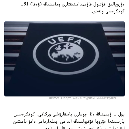
ەۋروپالىق فۋتبول قاۋىمداستىقتارى وداعىنىڭ (ۋەفا) 51-
كونگرەسى وتەدى.
Фото: Спорт және туризм министрлігі
بۇل - ۇيىمنىڭ ەڭ جوعارى باسقارۋشى ورگانى. كونگرەسس
بارىسىندا ەۋروپا فۋتبولىنىڭ الداعى جىلدارداعى دامۋ باعىتىن