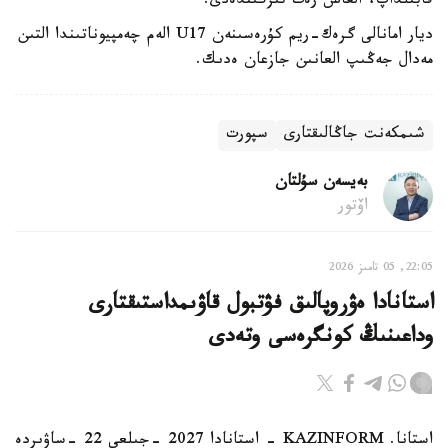
قابىلداپ، العاش رەت تىزگىندەدى.
ديار امانالى گرەك-ريم كۇرەسىنەن U17 الەم چەمپيوناتىندا التىن
مەدال جەڭىپ العانىن جازعان ەدىك.
شىمكەنت جاڭالىقتارى
سپورت
بەيسەن سۇلتان
اۆتور
22:05, 05 تامىز 2026
استانادا ەۋروپالىق فۋتبول قاۋىمداستىقتارى
وداعىنىڭ كونگرەسى وتەدى
استانا. KAZINFORM - استانادا 2027 -جىلعى 22 -ساۋىردە