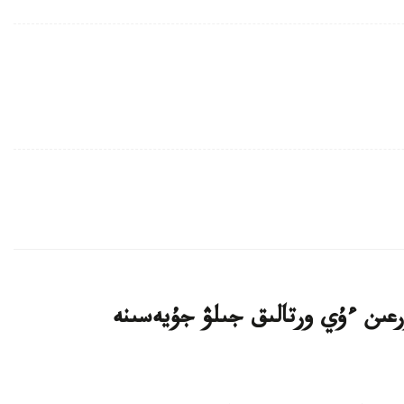
اتتى تۇرعىن ءۇي ورتالىق جىلۋ جۇيەسىنە