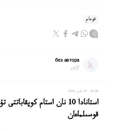
قوعام
без автора
اۆتور
22:08, 07 تامىز 2026
استانادا 10 نان استام كوپقاب
قوسىلماعان