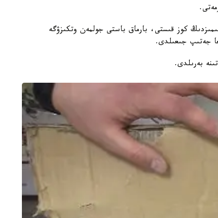
ەتى.
جاتقان 51 جاستاعى وتانداسىمىزدىڭ كوز قىستى، بارماق باستى جولمەن وتكىزۋگە
ىنە بەرىلدى.