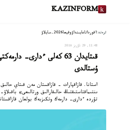
KAZINFORM
ترەند:
اقوردا
تاعايىنداۋ
وقيعا
2026-سايلاۋ
11:48, 29 ناۋرىز 2016
قىتايدان 63 كەلى ءدارى- دا
ۇستالدى
استانا. قازاقپارات - قازاقستان مەن قىتاي حالىق
ىنتىماقتاستىقتىڭ حالىقارالىق ورتالىعى» باقىلاۋ
تۇردە ءدارى- دارمەك وتكىزبەك بولعان قازاقستان