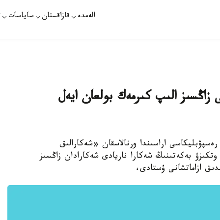
الەمدە
قازاقستان
ساياسات
ت
رمەكتى زاڭسىز الىپ كىرمەك بولعان ايەل
 رەسپۋبليكاسى اراسىندا ورنالاسقان «شەكارالىق
- وتكىزۋ بەكەتىنىڭ شەكارا ناريادى شەكارادان زاڭسىز
دىق ازاماتشانى ۇستادى،