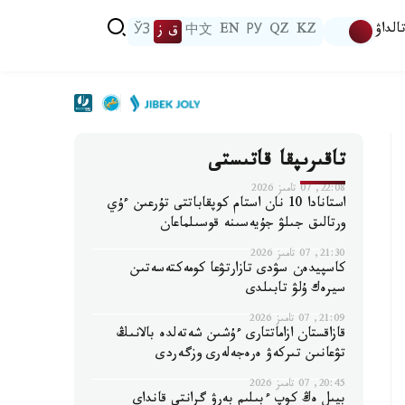
الداۋ
KZ
QZ
РУ
EN
中文
ق ز
ЎЗ
تاقىرىپقا قاتىستى
22:08, 07 تامىز 2026
استانادا 10 نان استام كوپقاباتتى تۇرعىن ءۇي
ورتالىق جىلۋ جۇيەسىنە قوسىلماعان
21:30, 07 تامىز 2026
كاسپيدەن سۋدى تازارتۋعا كومەكتەسەتىن
سيرەك ۇلۋ تابىلدى
21:09, 07 تامىز 2026
قازاقستان ازاماتتارى ءۇشىن شەتەلدە بالانىڭ
تۋعانىن تىركەۋ ەرەجەلەرى وزگەردى
20:45, 07 تامىز 2026
بيىل ەڭ كوپ ءبىلىم بەرۋ گرانتى قانداي