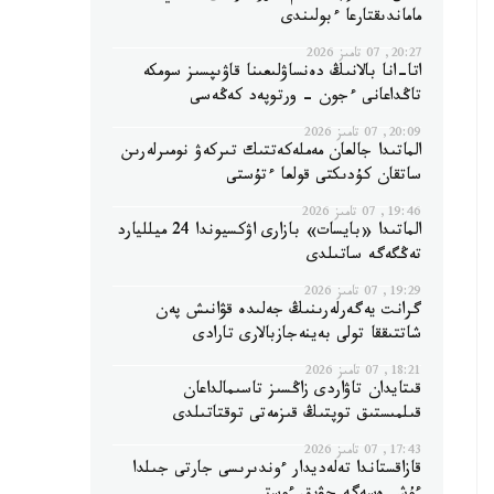
ماماندىقتارعا ءبولىندى
20:27, 07 تامىز 2026
اتا-انا بالانىڭ دەنساۋلىعىنا قاۋىپسىز سومكە
تاڭداعانى ءجون - ورتوپەد كەڭەسى
20:09, 07 تامىز 2026
الماتىدا جالعان مەملەكەتتىك تىركەۋ نومىرلەرىن
ساتقان كۇدىكتى قولعا ءتۇستى
19:46, 07 تامىز 2026
الماتىدا «بايسات» بازارى اۋكسيوندا 24 ميلليارد
تەڭگەگە ساتىلدى
19:29, 07 تامىز 2026
گرانت يەگەرلەرىنىڭ جەلىدە قۋانىش پەن
شاتتىققا تولى بەينەجازبالارى تارادى
18:21, 07 تامىز 2026
قىتايدان تاۋاردى زاڭسىز تاسىمالداعان
قىلمىستىق توپتىڭ قىزمەتى توقتاتىلدى
17:43, 07 تامىز 2026
قازاقستاندا تەلەديدار ءوندىرىسى جارتى جىلدا