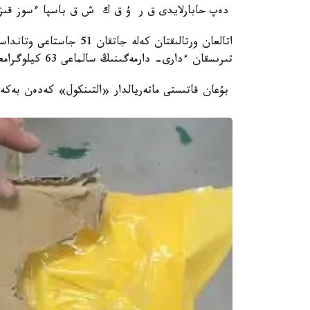
دەپ حابارلايدى ق ر ۇ ق ك ش ق باسپا ءسوز قىزم
اتالعان ورتالىقتان كەلە 
تىرىسقان ءدارى- دارمەگىنىڭ سالماعى 63 كيلوگرامعا جەتىپ جىعىلدى.
بۇعان قاتىستى ماتەريالدار «التىنكول» كەدەن بەكەت