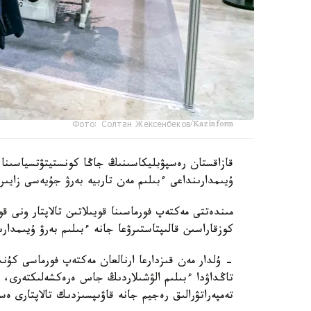
Фото: Солтан Жексенбеков/Kazinform
قازاقستان رەسپۋبليكاسىنىڭ جاڭا كونستيتۋتسياسىنا
ۇيىمدارىنداعى ءبىلىم مەن تاربيە بەرۋ جۇيەسى زايىرل
مىندەتتى مەكتەپ فورماسىنا قويىلاتىن تالاپتار ونى قو
كوزقاراسىن قالىپتاستىرۋعا جانە ءبىلىم بەرۋ ۇيىمدارى
- ۇلدار مەن قىزدارعا ارنالعان مەكتەپ فورماسى كۇن
تاڭداۋدا ءبىلىم الۋشىلاردىڭ جاس ەرەكشەلىكتەرى، ك
تەمپەراتۋرالىق رەجيم جانە قاۋىپسىزدىك تالاپتارى ەس