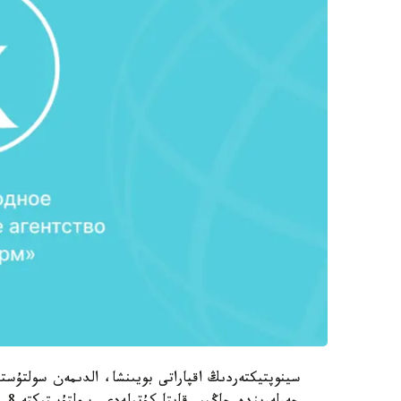
سينوپتيكتەردىڭ اقپاراتى بويىنشا، الدىمەن سولتۇ