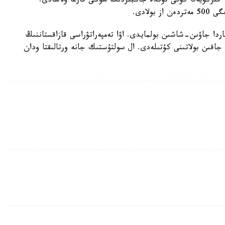
لەرىندە جاڭبىر قايتا كۇتىلەدى. سولتۇستىكتە 8- قىركۇيەك كۇنى تۇندە جاڭبىردىڭ سوڭى قارعا ۇلاسادى.
لادى.
 جاۋىن-شاشىن بولمايدى. اۋا تەمپەراتۋراسى قازاقستاننىڭ
جاقىن بولاتىنى كۇتىلەدى. ال سولتۇستىك جانە ورتالىقتا ودان