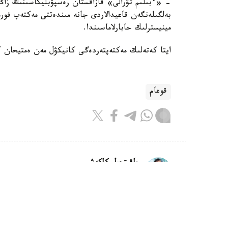
- «ءبىلىم تۋرالى» قازاقستان رەسپۋبليكاسىنىڭ زاڭىن
بەلگىلەنگەن قاعيدالاردى جانە مىندەتتى مەكتەپ فورم
مينيسترلىك حابارلاماسىندا.
ايتا كەتەلىك مەكتەپتەردەگى كانيكۋل مەن ەمتيحان
قوعام
باقىتجول كاكەش
اۆتور
15:10, 07 تامىز 2026