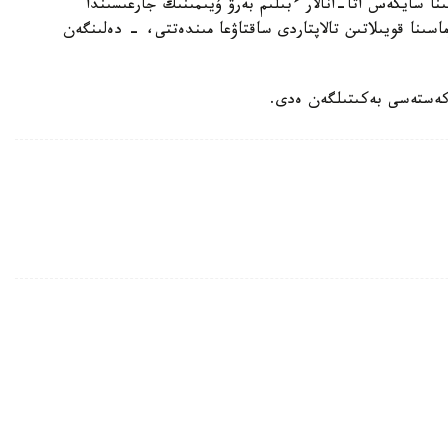
ا سايكەس اتا-انالار ءبىلىم بەرۋ ۇيىمىنىڭ جارعىسىندا
اسىنا قويىلاتىن تالاپتاردى ساقتاۋعا مىندەتتى، - دەلىنگەن
 كەستەسى بەكىتىلگەن ەدى.