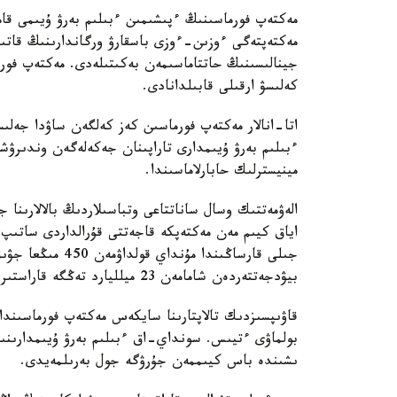
مەكتەپ فورماسىنىڭ ءپىشىمىن ءبىلىم بەرۋ ۇيىمى قام
مەكتەپتەگى ءوزىن-ءوزى باسقارۋ ورگاندارىنىڭ قاتىس
جينالىسىنىڭ حاتتاماسىمەن بەكىتىلەدى. مەكتەپ فورم
كەلىسۋ ارقىلى قابىلدانادى.
اتا-انالار مەكتەپ فورماسىن كەز كەلگەن ساۋدا جەل
ءبىلىم بەرۋ ۇيىمدارى تاراپىنان جەكەلەگەن وندىرۋش
مينيسترلىك حابارلاماسىندا.
الەۋمەتتىك وسال ساناتتاعى وتباسىلاردىڭ بالالارىنا 
جىلى قارساڭىندا 
بيۋدجەتتەردەن شامامەن 23 ميلليارد تەڭگە قاراستىرىلعان.
قاۋىپسىزدىك تالاپتارىنا سايكەس مەكتەپ فورماسىندا 
بولماۋى ءتيىس. سونداي-اق ءبىلىم بەرۋ ۇيىمدارىنىڭ
ىشىندە باس كيىممەن جۇرۋگە جول بەرىلمەيدى.