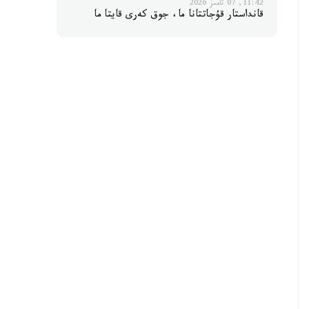
11:42, 07 تامىز 2026
قانداستار قۇجاتتانا ما، جوق كەرى قايتا ما