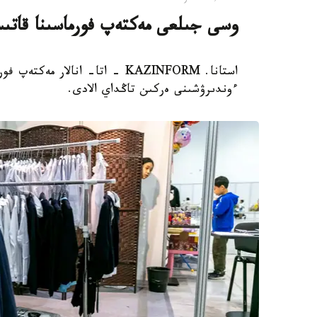
وسى جىلعى مەكتەپ فورماسىنا قاتىست
استانا. KAZINFORM - اتا- انال
ءوندىرۋشىنى ەركىن تاڭداي الادى.