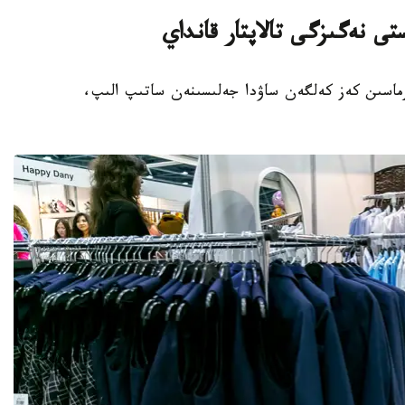
ى نەگىزگى تالاپتار قانداي
ار مەكتەپ فورماسىن كەز كەلگەن ساۋدا جەلىسىنەن ساتىپ الىپ،