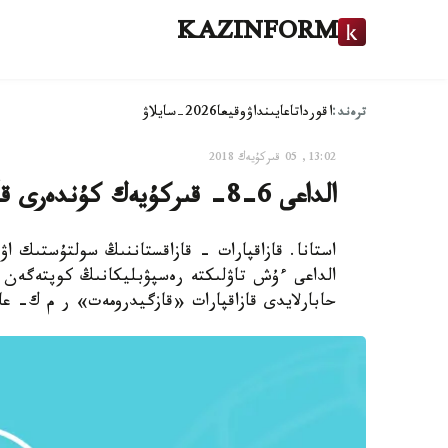
KAZINFORM
ترەند:
اقوردا
تاعايىنداۋ
وقيعا
2026-سايلاۋ
13:02, 05 قىركۇيەك 2018
الداعى 6-8- قىركۇيەك كۇندەرى قار ارالاس جاڭبىر جاۋادى
استانا. قازاقپارات - قازاقستاننىڭ سولتۇستىك ا
الداعى ءۇش تاۋلىكتە رەسپۋبليكانىڭ كوپتەگەن وب
حابارلايدى قازاقپارات «قازگيدرومەت» ر م ك- عا