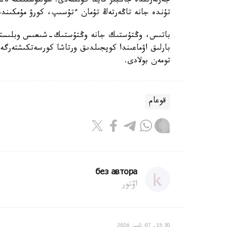
جەر
تۇندە جانە تاڭەرتەڭ تۇمان ءتۇسىپ، كورۋ مۇمكىندىگى 500 مەتردەن از بو
باتىس، وڭتۇستىك جانە وڭتۇستىك-شىعىس وبلىستاردا
بارلىق اۋماعىندا كوپجىلدىق ورتاشا كورسەتكىشتەرگە 
تومەن بولادى.
قوعام
без автора
اۆتور
15:30, 07 تامىز 2026