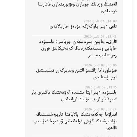
الەمنىڭ ۇزدىك جوعارى وقۋ ورىندارى قاتارىنا
قوسىلدى
14:09, 07 تامىز 2026
تاعى ءبىر بلوگەرگە ىزدەۋ جاريالاندى
13:41, 07 تامىز 2026
قازاق-جاپون بىرلەسكەن جوباسى: ەلىمىزدە
جابايى وسىمدىكتەردىڭ گەنەتيكالىق قورى
زەرتتەلىپ جاتىر
13:06, 07 تامىز 2026
قىزىلوردادا زاڭسىز التىن وندىرگەن قىلمىستىق
توپ ۇستالدى
12:55, 07 تامىز 2026
ەلىمىزدە ءبىر اپتا ىشىندە الەۋمەتتىك ماڭىزى بار
ءبىرقاتار ازىق-تۇلىك ارزاندادى
12:24, 07 تامىز 2026
اتىراۋدا جەكەمەنشىك بالاباقشا تاربيەشىسىنىڭ
بۇلدىرشىنگە كۇش قولدانعانى ۆيدەوعا ءتۇسىپ
قالدى