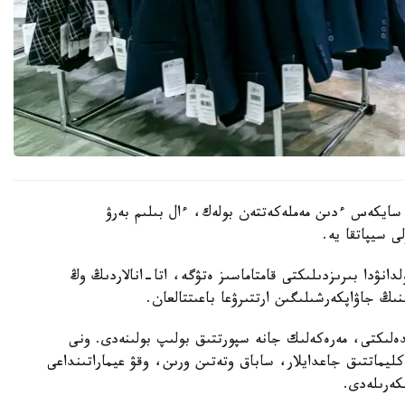
 سايكەس ءدىن مەملەكەتتەن بولەك، ءال بىلىم بەرۋ
ى سيپاتقا يە.
لدانۋدا بىرىزدىلىكتى قامتاماسىز ەتۋگە، اتا-انالاردىڭ وڭ
نىڭ جاۋاپكەرشىلىگىن ارتتىرۋعا باعىتتالعان.
دەلىكتى، مەرەكەلىك جانە سپورتتىق بولىپ بولىنەدى. ونى
ليماتتىق جاعدايلار، ساباق وتەتىن ورىن، وقۋ عيماراتىنداعى
كەرىلەدى.