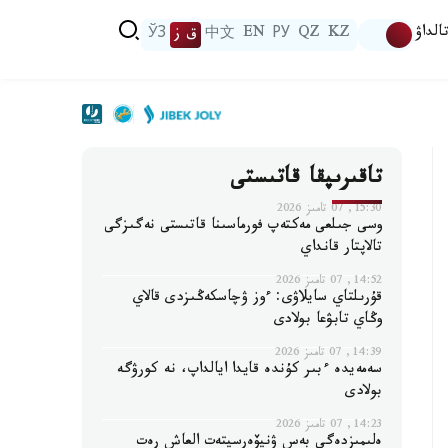
الداۋ
KZ
QZ
РУ
EN
中文
ق ز
ЎЗ
تاقىرىپقا قاتىستى
15:30, 07 تامىز 2026
وسى جىلعى مەكتەپ فورماسىنا قاتىستى نەگىزگى
تالاپتار قانداي
14:52, 07 تامىز 2026
قۇرىلتاي سايلاۋى: ءوز ۋچاسكەڭىزدى قالاي
وڭاي تابۋعا بولادى
14:39, 07 تامىز 2026
سەمەيدە ءبىر كۇندە قايدا ايالداپ، نە كورۋگە
بولادى
14:23, 07 تامىز 2026
ەلىمىزدەگى بەس ۋنيۆەرسيتەت العاش رەت