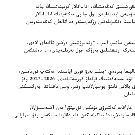
قورشىلىق كەڭەستىڭ، اتا-انالار كوميتەتىنىڭ جانە
ۋىمەن ايقىندايدى. ول جالپى مەكتەپتىك اتا-انالار
اسىنا ەنگىزىلەتىن وزگەرىستەر دە اتالعان كەڭەستەرمەن
ىسىنەن ساتىپ الىپ، ءوندىرۋشىنى ەركىن تاڭداي الادى.
ىلەرگە ارتىقشىلىق بەرۋگە جول بەرىلمەيدى، - دەلىنگەن
جالپىعا بىردەي ءبىلىم بەرۋ قورى اياسىندا مەكتەپ فورماسىن،
اياق كيىم مەن مەكتەپكە قاجەتتى قۇرالداردى ساتىپ الۋعا مەملەكەتتىك قولداۋ كورسەتىلەدى. 2026-2027 وقۋ
مۇنداي قولداۋمەن 450 مىڭعا جۋىق بالانى قامتۋ جوسپارلانىپ وتىر. وسى ماقساتقا جەرگىلىكتى
جاراقات كەلتىرۋى مۇمكىن فۋرنيتۋرا مەن اكسەسسۋارلار
 جارعىلارىندا بەلگىلەنگەن قاعيدالارعا سايكەس وقۋ عيماراتى