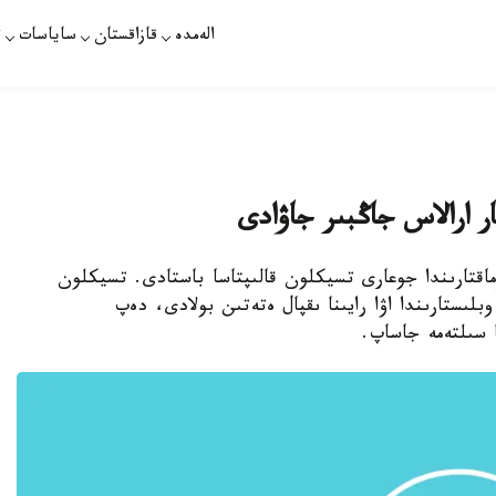
الەمدە
قازاقستان
ساياسات
ت
ۋماقتارىندا جوعارى تسيكلون قالىپتاسا باستادى. تسيكلون
لىستارىندا اۋا رايىنا ىقپال ەتەتىن بولادى، دەپ
 سىلتەمە جاساپ.