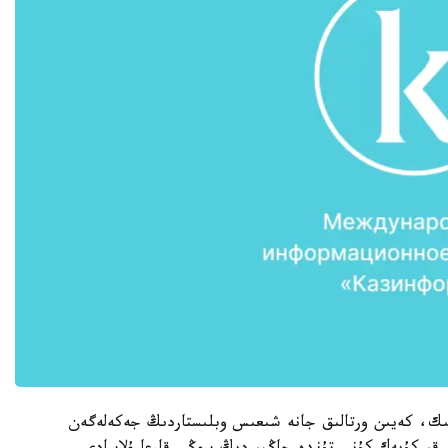
ستىك، كەيىن ورتالىق جانە شىعىس وبلىستاردىڭ جەكەلەگەن