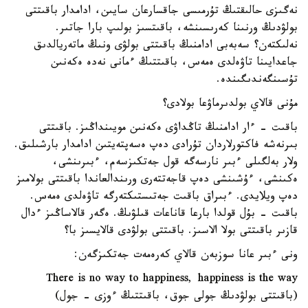
نەگىزى حالىقتىڭ تۇرمىسى جاقسارعان سايىن، ادامدار باقىتتى
بولۋدىڭ ورنىنا كەرىسىنشە، باقىتسىز بولىپ بارا جاتىر.
نەلىكتەن؟ سەبەبى ادامنىڭ باقىتتى بولۋى ونىڭ ماتەريالدىق
جاعدايىنا تاۋەلدى ەمەس، باقىتتىڭ ءمانى نەدە ەكەنىن
تۇسىنگەندىگىندە.
مۇنى قالاي بولدىرماۋعا بولادى؟
باقىت - ءار ادامنىڭ تاڭداۋى ەكەنىن مويىنداڭىز. باقىتتى
بىرنەشە فاكتورلاردان تۇرادى دەپ ەسەپتەيتىن ادامدار بارشىلىق.
ولار بەلگىلى ءبىر نارسەگە قول جەتكىزسەم، ءبىرىنشى،
ەكىنشى، ءۇشىنشى دەپ قاجەتتەرى ورىندالعاندا باقىتتى بولامىز
دەپ ويلايدى. ءبىراق باقىت جەتىستىكتەرگە تاۋەلدى ەمەس.
باقىت - بۇل قولدا بارعا قاناعات قىلۋىڭ. ەگەر قالاساڭىز ءدال
قازىر باقىتتى بولا الاسىز. باقىتتى بولۋدى قالايسىز با؟
ونى ءبىر عانا سوزبەن قالاي كەرەمەت جەتكىزگەن:
There is no way to happiness, happiness is the way
(باقىتتى بولۋدىڭ جولى جوق، باقىتتىڭ ءوزى - جول)