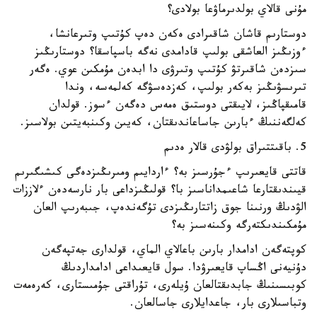
مۇنى قالاي بولدىرماۋعا بولادى؟
دوستارىم قاشان شاقىرادى ەكەن دەپ كۇتىپ وتىرعانشا،
ءوزىڭىز العاشقى بولىپ قادامدى نەگە باسپاسقا؟ دوستارىڭىز
سىزدەن شاقىرتۋ كۇتىپ وتىرۋى دا ابدەن مۇمكىن عوي. ەگەر
تىرىسۋىڭىز بەكەر بولىپ، كەزدەسۋگە كەلمەسە، وندا
قامىقپاڭىز، لايىقتى دوستىق ەمەس دەگەن ءسوز. قولدان
كەلگەننىڭ ءبارىن جاساعاندىقتان، كەيىن وكىنبەيتىن بولاسىز.
5. باقىتتىراق بولۋدى قالار ەدىم
قاتتى قايعىرىپ ءجۇرسىز بە؟ ءاردايىم ومىرىڭىزدەگى كىشىگىرىم
قيىندىقتارعا شاعىمداناسىز با؟ قولىڭىزداعى بار نارسەدەن ءلاززات
الۋدىڭ ورنىنا جوق زاتتارىڭىزدى تۇگەندەپ، جىبەرىپ العان
مۇمكىندىكتەرگە وكىنەسىز بە؟
كوپتەگەن ادامدار بارىن باعالاي الماي، قولدارى جەتپەگەن
دۇنيەنى اڭساپ قايعىرۋدا. سول قايعىداعى ادامداردىڭ
كوبىسىنىڭ جابدىقتالعان ۇيلەرى، تۇراقتى جۇمىستارى، كەرەمەت
وتباسىلارى بار، جاعدايلارى جاسالعان.