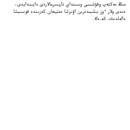
مىڭ مەكتەپ وقۋشىسى وسىنداي تاپسىرمالاردى دايىندايدى،
ەندى ولار ءوز بىلىمدەرىن اۋىزشا ەمتيحان كەزىندە قوسىمشا
دالەلدەۋى كەرەك.
بۇل شارالار 16 جاستان اسقان ورتا مەكتەپ وقۋشىلارىنا قاتىستى
بولادى.
بۇدان باسقا، مەكتەپتەر وقۋشىلاردى جازباشا تاپسىرمالاردى ۇيدە
ەمەس، سىنىپتا مۇعالىمنىڭ باقىلاۋىمەن تىكەلەي ورىنداۋعا
شاقىرادى.
ج ي- ءدى پايدالانۋ ۇلتتىق ستراتەگيانىڭ بولىگى رەتىندە
مەكتەپتەر جازباشا ەمتيحاندار كەزىندە وقۋشىلاردىڭ كومپيۋتەر
پايدالانۋىن قاداعالايتىن قۇرالدار ەنگىزۋى كەرەك. مەكتەپتەر
ەمتيحاندار مەن ساباقتار كەزىندە مەكتەپ جەلىسىندەگى بەلگىلى
ءبىر رەسۋرستارعا قول جەتكىزۋدى شەكتەۋ ءۇشىن سۇزگىلەۋ
جۇيەلەرىن ورناتۋى ءتيىس.
وسىعان دەيىن QyzPU ستۋدەنتتەرى پەداگوگتەرگە ارنالعان
AI- Lesson Study ج ي پلاتفورماسىن ازىرلەگەنىن حابارلادىق.