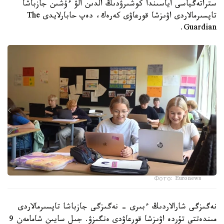
ستراتەگياسى اياسىندا كوشىرۋدىڭ الدىن الۋ ءۇشىن جازباشا
تاپسىرمالاردى اۋىزشا قورعاۋى كەرەك، دەپ حابارلايدى The
Guardian.
Фото: Euronews
نەگىزگى شارالاردىڭ ءبىرى - نەگىزگى جازباشا تاپسىرمالاردى
مىندەتتى تۇردە اۋىزشا قورعاۋدى ەنگىزۋ. جىل سايىن شامامەن 9