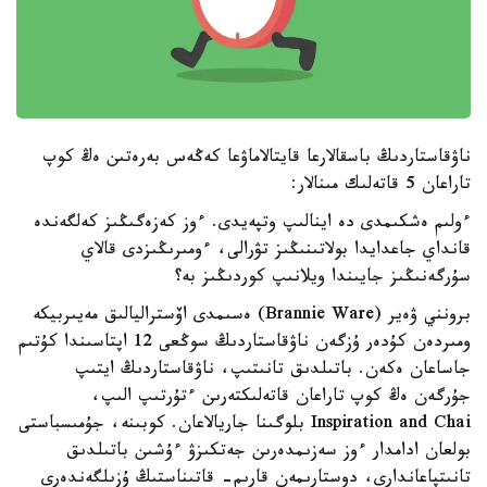
ناۋقاستاردىڭ باسقالارعا قايتالاماۋعا كەڭەس بەرەتىن ەڭ كوپ
تاراعان 5 قاتەلىك مىنالار:
ءولىم ەشكىمدى دە اينالىپ وتپەيدى. ءوز كەزەگىڭىز كەلگەندە
قانداي جاعدايدا بولاتىنىڭىز تۋرالى، ءومىرىڭىزدى قالاي
سۇرگەنىڭىز جايىندا ويلانىپ كوردىڭىز بە؟
برونني ۋەير (Brannie Ware) ەسىمدى اۆستراليالىق مەيىربيكە
ومىردەن كۇدەر ۇزگەن ناۋقاستاردىڭ سوڭعى 12 اپتاسىندا كۇتىم
جاساعان ەكەن. باتىلدىق تانىتىپ، ناۋقاستاردىڭ ايتىپ
جۇرگەن ەڭ كوپ تاراعان قاتەلىكتەرىن ءتۇرتىپ الىپ،
Inspiration and Chai بلوگىنا جاريالاعان. كوبىنە، جۇمىسباستى
بولعان ادامدار ءوز سەزىمدەرىن جەتكىزۋ ءۇشىن باتىلدىق
تانىتپاعاندارى، دوستارىمەن قارىم- قاتىناستىڭ ۇزىلگەندەرى