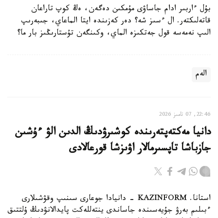
بۇل ءاربىر ادام جاساۋى مۇمكىن دەگەن، ەڭ كوپ تاراعان
قاتەلىكتەر. ال ءسىز شە؟ دەر كەزىندە ايتا الماعاي، جىبەرىپ
الىپ نەمەسە قول جەتكىزە الماي، وكىنگەن تۇستارىڭىز بار ما؟
الەم
22:46, 07 تامىز 2026
دانيا مەكتەپتەرىندە كوشىرۋدىڭ الدىن الۋ ءۇشىن
جازباشا تاپسىرمالار اۋىزشا قورعالادى
استانا. KAZINFORM - دانيادا جوعارى سىنىپ وقۋشىلارى
ءبىلىم بەرۋ جۇيەسىندە جاساندى ينتەللەكت پايدالانۋدىڭ ۇلتتىق