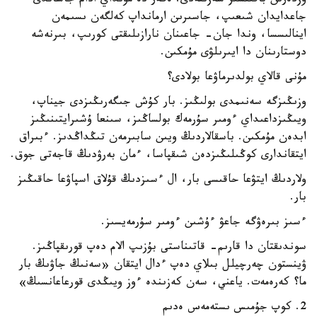
وزدەرىن باقىتسىز سەزىنەدى. ەگەر دە مۇنداي ادام جاساندى
جاعدايدان شىعىپ، جاسىرىن ارمانداپ كەلگەن ىسىمەن
اينالىسسا، وندا جان- جاعىنان نارازىلىقتى كورىپ، بىرنەشە
دوستارىنان دا ايىرىلۋى مۇمكىن.
مۇنى قالاي بولدىرماۋعا بولادى؟
وزىڭىزگە سەنىمدى بولىڭىز. بار كۇش جىگەرىڭىزدى جيناپ،
ويىڭىزداعىداي ءومىر سۇرمەك بولساڭىز، سىنعا ۇشىرايتىنىڭىز
ابدەن مۇمكىن. باسقالاردىڭ ويىن سابىرمەن تىڭداڭدىز. ءبىراق
ايتقاندارى كوڭىلىڭىزدەن شىقپاسا، ءمان بەرۋدىڭ قاجەتى جوق.
ولاردىڭ ايتۋعا حاقىسى بار، ال ءسىزدىڭ قۇلاق اسپاۋعا حاقىڭىز
بار.
ءسىز بىرەۋگە جاعۋ ءۇشىن ءومىر سۇرمەيسىز.
سوندىقتان دا قارىم- قاتىناستى بۇزىپ الام دەپ قورىقپاڭىز.
ۋينستون چەرچيلل بىلاي دەپ ءدال ايتقان «سەنىڭ جاۋىڭ بار
ما؟ كەرەمەت. ياعني، سەن كەزىندە ءوز ويىڭدى قورعاعانسىڭ»
2. كوپ جۇمىس ىستەمەس ەدىم