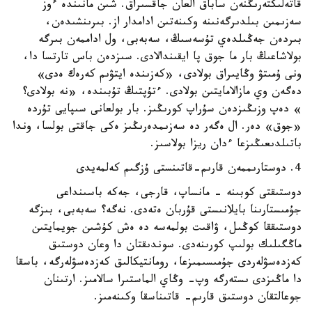
قاتەلىكتەرىڭنەن ساباق العان جاقسىراق. شىن مانىندە ءوز
سەزىمىن بىلدىرگەنىنە وكىنەتىن ادامدار از. بىرىنشىدەن،
بىردەن جەڭىلدەي تۇسەسىڭ، سەبەبى، ول اداممەن بىرگە
بولاشاعىڭ بار ما جوق پا ايقىندالادى. سىزدەن باس تارتسا دا،
ونى ۇمىتۋ وڭايىراق بولادى، «كەزىندە ايتۋىم كەرەك ەدى»
دەگەن وي مازالامايتىن بولادى. ءتۇپتىڭ تۇبىندە، «نە بولادى؟
» دەپ وزىڭىزدەن سۇراپ كورىڭىز. بار بولعانى سىپايى تۇردە
«جوق» دەر. ال ەگەر دە سەزىمدەرىڭىز ەكى جاقتى بولسا، وندا
باتىلدىعىڭىزعا ءدان ريزا بولاسىز.
4. دوستارىممەن قارىم-قاتىنستى ۇزگىم كەلمەيدى
دوستىقتى كوبىنە - مانساپ، قارجى، جەكە باسىنداعى
جۇمىستارىنا بايلانىستى قۇربان ەتەدى. نەگە؟ سەبەبى، بىزگە
دوستىققا كوڭىل، ۋاقىت بولمەسە دە ەش كۇشىن جويمايتىن
ماڭگىلىك بولىپ كورىنەدى. سوندىقتان دا وعان دوستىق
كەزدەسۋلەردى جۇمىسىمىزعا، رومانتيكالىق كەزدەسۋلەرگە، باسقا
دا ماڭىزدى ىستەرگە وپ- وڭاي الماستىرا سالامىز. ارتىنان
جوعالتقان دوستىق قارىم- قاتىناسقا وكىنەمىز.