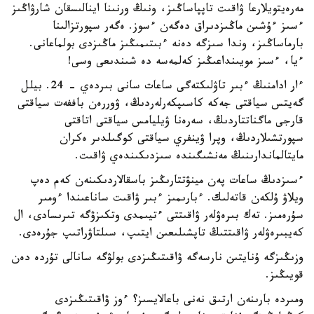
مەرەيتويلارعا ۋاقىت تاپپاساڭىز، ونىڭ ورنىنا اينالىسقان شارۋاڭىز
ءسىز ءۇشىن ماڭىزدىراق دەگەن ءسوز. ەگەر سپورتزالىنا
بارماساڭىز، وندا سىزگە دەنە ءبىتىمىڭىز ماڭىزدى بولماعانى.
ءيا، ءسىز مويىنداعىڭىز كەلمەسە دە شىندىعى وسى!
ءار ادامنىڭ ءبىر تاۋلىكتەگى ساعات سانى بىردەي - 24. بيلل
گەيتس سياقتى جەكە كاسىپكەرلەردىڭ، ۋوررەن باففەت سياقتى
قارجى ماگناتتاردىڭ، سەرەنا ۋيليامس سياقتى اتاقتى
سپورتشىلاردىڭ، وپرا ۋينفري سياقتى كوگىلدىر ەكران
مايتالماندارىنىڭ مەنشىگىندە سىزدىكىندەي ۋاقىت.
ءسىزدىڭ ساعات پەن مينۋتتارىڭىز باسقالاردىكىنەن كەم دەپ
ويلاۋ ۇلكەن قاتەلىك. ءبارىمىز ءبىر ۋاقىت ساناعىندا ءومىر
سۇرەمىز. تەك بىرەۋلەر ۋاقىتتى ءتيىمدى وتكىزۋگە تىرىسادى، ال
كەيبىرەۋلەر ۋاقىتتىڭ تاپشىلىعىن ايتىپ، سىلتاۋراتىپ جۇرەدى.
وزىڭىزگە ۇنايتىن نارسەگە ۋاقىتىڭىزدى بولۋگە سانالى تۇردە دەن
قويىڭىز.
ومىردە بارىنەن ارتىق نەنى باعالايسىز؟ ءوز ۋاقىتىڭىزدى