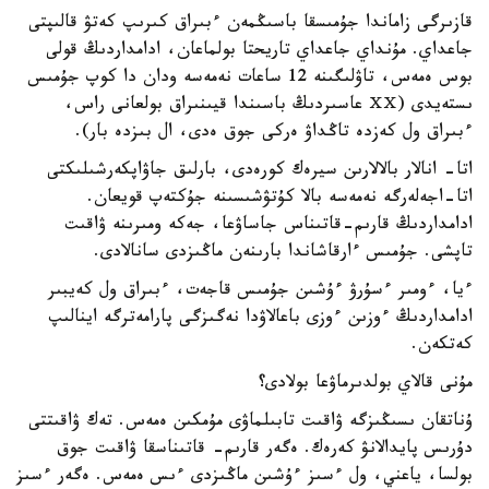
قازىرگى زاماندا جۇمىسقا باسىڭمەن ءبىراق كىرىپ كەتۋ قالىپتى
جاعداي. مۇنداي جاعداي تاريحتا بولماعان، ادامداردىڭ قولى
بوس ەمەس، تاۋلىگىنە 12 ساعات نەمەسە ودان دا كوپ جۇمىس
ىستەيدى (ⅩⅩ عاسىردىڭ باسىندا قيىنىراق بولعانى راس،
ءبىراق ول كەزدە تاڭداۋ ەركى جوق ەدى، ال بىزدە بار).
اتا- انالار بالالارىن سيرەك كورەدى، بارلىق جاۋاپكەرشىلىكتى
اتا-اجەلەرگە نەمەسە بالا كۇتۋشىسىنە جۇكتەپ قويعان.
ادامداردىڭ قارىم-قاتىناس جاساۋعا، جەكە ومىرىنە ۋاقىت
تاپشى. جۇمىس ءارقاشاندا بارىنەن ماڭىزدى سانالادى.
ءيا، ءومىر ءسۇرۋ ءۇشىن جۇمىس قاجەت، ءبىراق ول كەيبىر
ادامداردىڭ ءوزىن ءوزى باعالاۋدا نەگىزگى پارامەترگە اينالىپ
كەتكەن.
مۇنى قالاي بولدىرماۋعا بولادى؟
ۇناتقان ىسىڭىزگە ۋاقىت تابىلماۋى مۇمكىن ەمەس. تەك ۋاقىتتى
دۇرىس پايدالانۋ كەرەك. ەگەر قارىم- قاتىناسقا ۋاقىت جوق
بولسا، ياعني، ول ءسىز ءۇشىن ماڭىزدى ءىس ەمەس. ەگەر ءسىز