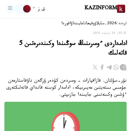
KAZINFORM
ق ز
ترەند:
2026-سايلاۋ
وقيعا
تاعايىنداۋ
اقوردا
03:31, 24 شىلدە 2019
ادامداردى ءومىرىنىڭ سوڭىندا وكىندىرەتىن 5
قاتەلىك
نۇر-سۇلتان. قازاقپارات - ومىردەن كۇدەر ۇزگەن ناۋقاستارمەن
جۇمىس ىستەيتىن مەيىربيكە، ادامدار كوبىنە قانداي قاتەلىكتەرى
ءۇشىن وكىنەتىنى جايىندا جازىپتى.