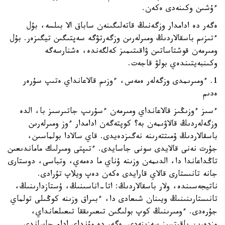
ءۇشىن وكىنەدى ەكەن.
ەگەر دە ادامدار وزگەنىڭ قاتەلىگىنەن ساباق الا بىلسە، بۇل
ءتىزىم باسقالاردىڭ ومىرلەرىن وزگەرتۋگە سەپتىگىن تيگىزەر. بۇل
ومىرمەن قوشتاساتىن ۋاقىتىمىز كەلگەندە، ەشنارسەگە
وكىنبەيتىندەي بولۋ قاجەت.
1. ءومىرىمدى وزگەلەر ەمەس، ءوزىم قالاعانداي ەتىپ سۇرەر
ەدىم
ءسىز ءوزىڭىز قالاعانداي ومىرمەن ءسۇرىپ جاتىرسىز با، الدە
وزگەلەردىڭ قالاۋىمەن بە؟ كوپتەگەن ادامدار ءوز ومىرلەرىن
باسقالاردىڭ ۇمىتتەرىنە نەگىزدەيدى. قاي سالادا بولماسىن،
جۇرت نەنى قالايدى سونى جاسايدى. ءتىپتى ومىرلىك ماماندىعىن
تاڭداعاندا دا، الدىمەن وزىنە ۇناي ما دەمەي، وتباسى، دوستارى
جانە تانىستارى قالاي قارايدى ەكەن دەپ ويلاپ تۇرادى.
ناتيجەسىندە، ولار باسقالاردىڭ: اتا-اناسىنىڭ، ۇستازدارىنىڭ،
تانىستارىنىنىڭ ويىنان شىعادى دا، ءبىراق وزىنە كوڭىلى تولماي
جۇرەدى. ءومىرىنىڭ كوپ بولىگىن تىعىرىققا تىعىلعانداي،