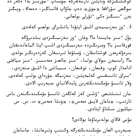
كوڭىلىڭىزگە ۇنايتىن نارسەلەرگە جۇمساپ ءجۇرسىز بە؟ ەگەر دە
سوڭعى سۇراققا «جوق» دەپ جاۋاپ قاتساڭىز، دەمەك، ويىڭىز
بەن ءىسىڭىز ەكى ءتۇرلى بولعانى.
3. ءوز سەزىمىمدى اشىق ايتۋدا باتىلىراق بولعىم كەلەدى
بۇل ءسىز جايىندا ما؟ وعان ءوز سەزىمىڭىزدى بىلدىرۋگە
قورقاسىز با؟ ومىرىڭىزدە سەزىمىڭىزدى اشىپ ايتا الماعاندىقتان
بىرەۋلەرمەن قوشتاسقان، ۇمىتۋعا تىرىسقان كەزدەرىڭىز بولدى
ما؟ راسىمەن سولاي بولسا، ءسىز جالعىز ەمەسسىز. ءسىز سياقتى
ادامدار كوپ. وقىعان، توقىعان، سىمباتتى دا اشىق مىنەزدى،
ءبىراق تانىسقىسى كەلمەيتىن، سەزىمگە جۇرداي بولىپ كەلەدى.
ولار تانىسۋ مۇمكىندىكتەرىن پايدالانباي جىبەرىپ الادى.
جان تىنىشتىعى ءۇشىن كەز كەلگەن تانىسۋ مۇمكىندىگىنەن باس
تارتىپ، «ماعان لايىق ەمەس»، «ونشا ەمەس» ت. س. س
ميلليون سىلتاۋ ايتادى.
مۇنى قالاي بولدىرماۋعا بولادى؟
جىبەرىپ العان مۇمكىندىكتەرگە وكىنىپ وتىرعانشا، جاساعان