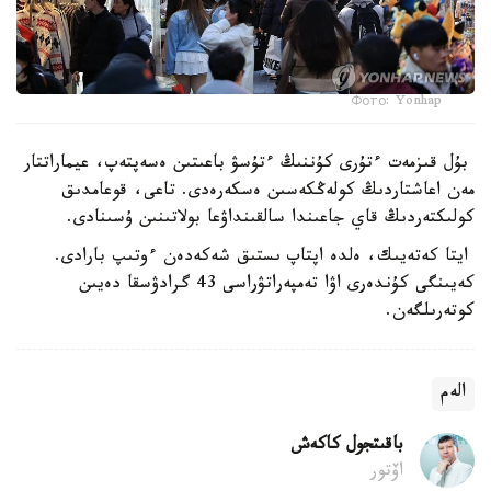
Фото: Yonhap
بۇل قىزمەت ءتۇرى كۇننىڭ ءتۇسۋ باعىتىن ەسەپتەپ، عيماراتتار
مەن اعاشتاردىڭ كولەڭكەسىن ەسكەرەدى. تاعى، قوعامدىق
كولىكتەردىڭ قاي جاعىندا سالقىنداۋعا بولاتىنىن ۇسىنادى.
ايتا كەتەيىك، ەلدە اپتاپ ىستىق شەكەدەن ءوتىپ بارادى.
كەيىنگى كۇندەرى اۋا تەمپەراتۋراسى 43 گرادۋسقا دەيىن
كوتەرىلگەن.
الەم
باقىتجول كاكەش
اۆتور