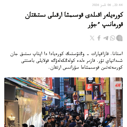
22:44, 06 تامىز 2026
كورەيلەر اقىلدى قوسىمشا ارقىلى ىستىقتان
قورعانىپ ءجۇر
استانا. قازاقپارات - وڭتۇستىك كورەيادا دا اپتاپ ىستىق جان
شىداتپاي تۇر. قازىر ەلدە كولەڭكەلەۋگە قولايلى باعىتتى
كورسەتەتىن قوسىمشاعا سۇرانىس ارتقان.