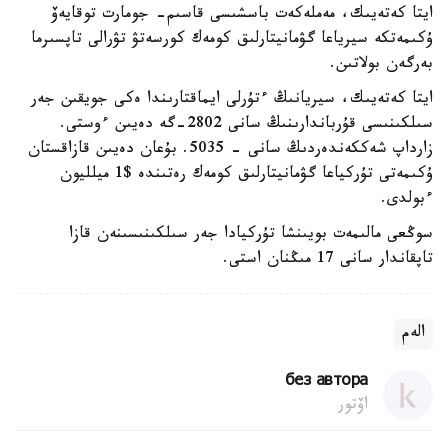
ايتا كەتەيىك، مەملەكەت باسشىسى قاسىم- جومارت توقايەۆ
ۇكىمەتكە سيرياعا گۋمانيتارلىق كومەك كورسەتۋ تۋرالى تاپسىرما
بەرگەن بولاتىن.
ايتا كەتەيىك، سيريانىڭ ءتۇرلى ايماقتارىندا ەكى جويقىن جەر
سىلكىنىسى قۇرباندارىنىڭ سانى 2802-گە دەيىن ءوستى.
زارداپ شەككەندەردىڭ سانى - 5035. بۇعان دەيىن قازاقستان
ۇكىمەتى تۇركياعا گۋمانيتارلىق كومەك رەتىندە $1 ميلليون
ءبولدى.
سوڭعى مالىمەت بويىنشا تۇركيادا جەر سىلكىنىسىنەن قازا
تاپقاندار سانى 17 مىڭنان استى.
الەم
без автора
اۆتور