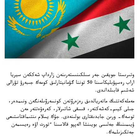
وتىرىستا جويقىن جەر سىلكىنىستەرىنەن زارداپ شەككەن سيريا
اراب رەسپۋبليكاسىنا 50 توننا گۋمانيتارلىق كومەك جىبەرۋ تۋرالى
شەشىم قابىلداندى.
مەملەكەتتىك ماتەريالدىق رەزەرۆتەن كونسەرۆىلەنگەن ونىمدەر،
جىلى كيىم-كەشەكتەر، قىسقى شاتىرلار، كەرەۋەتتەر مەن
توسەك- ورىن جابدىقتارى بولىنەدى. جۇك يسلام ىنتىماقتاستىعى
ۇيىمىنىڭ جەلىسى بويىنشا الەپپو قالاسىنا ءتورت اۋە رەيسىمەن
جەتكىزىلمەك.