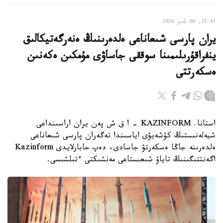
21:43, 06 تامىز 2026
يران پارسى شىعاناعى ەلدەرىنىڭ ەنەرگەتيكالىق
ينفراقۇرىلىمىنا سوققى جاساۋى مۇمكىن ەكەنىن
ەسكەرتتى
استانا. KAZINFORM - ا ق ش پەن يران اراسىنداعى
شيەلەنىستىڭ كۇشەيۋى اياسىندا تەگەران پارسى شىعاناعى
ەلدەرىنە جاڭا ەسكەرتۋ جاسادى، دەپ حابارلايدى Kazinform
اگەنتتىگىنىڭ تاياۋ شىعىستاعى مەنشىكتى ءتىلشىسى.