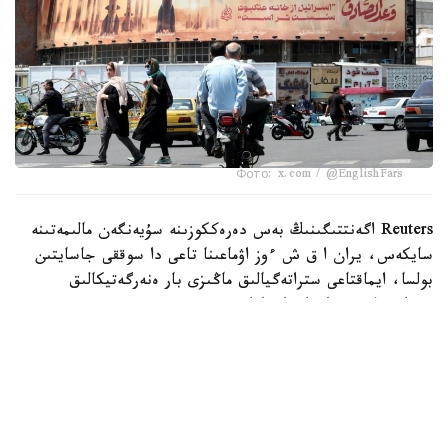
Фото: x.com / @EnglishFars
Reuters اگەنتتىگىنىڭ بەس دەرەككوزىنە سۇيەنگەن مالىمەتىنە
سايكەس، يران ا ق ش ءوز اۋماعىنا تاعى دا سوققى جاسايتىن
بولسا، ايماقتاعى ستراتەگيالىق ماڭىزى بار ەنەرگەتيكالىق
ينفراقۇرىلىم نىساندارىنا جاۋاپ رەتىندە سوققى بەرەتىنىن
مالىمدەگەن.
اگەنتتىك مالىمەتىنشە، بۇل ەسكەرتۋ ا ق ش پرەزيدەنتى دونالد
ترامپتىڭ 28 -شىلدەدە يراننىڭ ەنەرگەتيكالىق ينفراقۇرىلىمىنا
سوققى بەرۋ مۇمكىندىگىن جوققا شىعارماعان مالىمدەمەسىنەن
كەيىن جۇرگىزىلگەن ديپلوماتيالىق بايلانىستار بارىسىندا