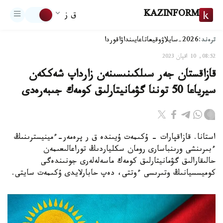
KAZINFORM
ق ز
ترەند:
2026-سايلاۋ
وقيعا
تاعايىنداۋ
اقوردا
08:52, 10 اقپان 2023
قازاقستان جەر سىلكىنىسىنەن زارداپ شەككەن
سيرياعا 50 توننا گۋمانيتارلىق كومەك جىبەرەدى
استانا. قازاقپارات - ۇكىمەت ۇيىندە ق ر پرەمەر-ءمينيسترىنىڭ
ءبىرىنشى ورىنباسارى رومان سكلياردىڭ توراعالىعىمەن
حالىقارالىق گۋمانيتارلىق كومەك ماسەلەلەرى جونىندەگى
كوميسسيانىڭ وتىرىسى ءوتتى، دەپ حابارلايدى ۇكىمەت سايتى.