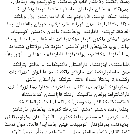
ةسكةرتكئشئ ةكةنئن اتاپ كورسةتتئ. «كوزئندة وت ويناعان،
جذرةگئندة جالئن مازداعان جاستار العاشقئ دومنا پةشئن 2
جئلدا ئسكة قوستئ. قاراپايئم ةثبةك ادامدارئنئث بذل ةرلئگئ
ماثگئ ذمئتئلمايدئ. مةن كورئك قئزدئرئپ، شويئن بالقئتقان وسئ
العاشقئ توپتئث قاتارئندا بولعانئمدئ ماقتان ةتةمئن. كومبينات
مةن ءذشئن ذلكةن ءومئر مةكتةبئنئث العاشقئ باسپالداعئ بولدئ.
جالئن بوپ شارپئعان اؤئر كاسئپ ءبئزدئ شار بولاتتاي شئثدادئ.
بذعانامئزدئ بةكئتئپ، بؤئنئمئزدئ قاتايتتئ»، دةدئ ن. نازاربايةأ.
ةلباسئنئث ايتؤئنشا، قازاقستان ماگنيتكاسئ - حالئق بئرلئگئ
مةن جاسامپازدئعئنئث جارقئن ذلگئسئ. مذندا الؤان ءتذرلئ ذلت
وكئلدةرئ جذمئلا ةثبةك ةتتئ. بئرلئگئ جاراسقان حالئق
تةمئرتاؤدئ تاتؤلئق بةسئگئنة اينالدئردئ. «قارا مةتاللؤرگيانئث
قاراشاثئراعئ بولعان ماگنيتكا ارقئلئ قازاقستان كةثةستئك
كةثئستئكتةگئ الئپ يندؤستريالئ ةلگة اينالدئ. توقسانئنشئ
جئلداردئث ةلئمئز ءذشئن كذردةلئ كةزةث بولعانئن بارشاثئز
بئلةسئزدةر. كةثةستةر وداعئ ئدئراپ، قالئپتاسقان ةكونوميكالئق
جذيةنئث بذزئلؤئنان كومبينات قيئن جاعدايدا قالدئ. سول تذستا
تئعئرئقتان شئعار جالعئز جول - شةتةلدةن ينأةستيسيا تارتؤ