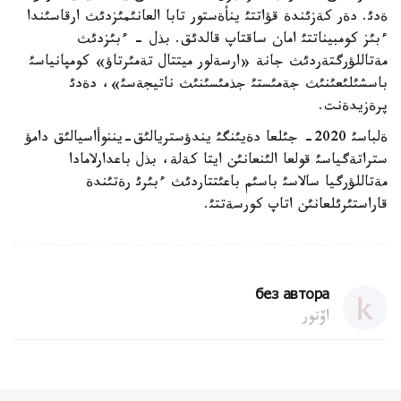
ةدئ. دةر كةزئندة قؤاتتئ ينأةستور تابا العانئمئزدئث ارقاسئندا
ءبئز كومبيناتتئ امان ساقتاپ قالدئق. بذل - ءبئزدئث
مةتاللؤرگتةردئث جانة «ارسةلور ميتتال تةمئرتاؤ» كومپانياسئ
باسشئلئعئنئث جةمئستئ جذمئسئنئث ناتيجةسئ»، دةدئ
پرةزيدةنت.
ةلباسئ 2020- جئلعا دةيئنگئ يندؤستريالئق-يننوأاسيالئق دامؤ
ستراتةگياسئ قولعا الئنعانئن ايتا كةلة، بذل باعدارلامادا
مةتاللؤرگيا سالاسئ باسئم باعئتتاردئث ءبئرئ رةتئندة
قاراستئرئلعانئن اتاپ كورسةتتئ.
без автора
اۆتور