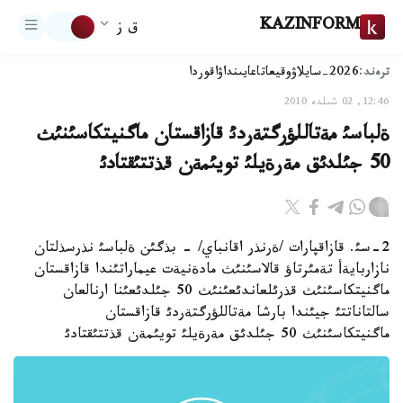
KAZINFORM
ق ز
ترەند:
2026-سايلاۋ
وقيعا
تاعايىنداۋ
اقوردا
12:46, 02 شىلدە 2010
ةلباسئ مةتاللؤرگتةردئ قازاقستان ماگنيتكاسئنئث
50 جئلدئق مةرةيلئ تويئمةن قذتتئقتادئ
2-سئ. قازاقپارات /ةرنذر اقانباي/ - بذگئن ةلباسئ نذرسذلتان
نازاربايةأ تةمئرتاؤ قالاسئنئث مادةنيةت عيماراتئندا قازاقستان
ماگنيتكاسئنئث قذرئلعاندئعئنئث 50 جئلدئعئنا ارنالعان
سالتاناتتئ جيئندا بارشا مةتاللؤرگتةردئ قازاقستان
ماگنيتكاسئنئث 50 جئلدئق مةرةيلئ تويئمةن قذتتئقتادئ