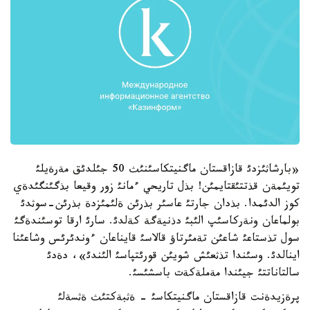
«بارشاثئزدئ قازاقستان ماگنيتكاسئنئث 50 جئلدئق مةرةيلئ
تويئمةن قذتتئقتايمئن! بذل تاريحي ءمانئ زور وقيعا بذگئنگئدةي
كوز الدئمدا. بذدان جارتئ عاسئر بذرئن ةلئمئزدة بذرئن-سوثدئ
بولماعان ونةركاسئپ الئبئ دذنيةگة كةلدئ. سارئ ارقا توسئندةگئ
سول تذستاعئ شاعئن تةمئرتاؤ قالاسئ قايناعان ءوندئرئس وشاعئنا
اينالدئ. وسئندا تذثعئش شويئن قورئتپاسئ الئندئ»، دةدئ
سالتاناتتئ جيئندا مةملةكةت باسشئسئ.
پرةزيدةنت قازاقستان ماگنيتكاسئ - ةثبةكتئث ةثسةلئ