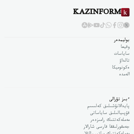
KAZINFORM
بوليمدەر
وقيعا
ساياسات
تالداۋ
ەكونوميكا
الەمدە
ءبىز تۋرالى
پايدالانۋشىلىق كەلىسىم
قۇپىيالىلىق ساياساتى
مەملەكەتتىك رامىزدەر
جەمقورلىققا قارسى شارالار