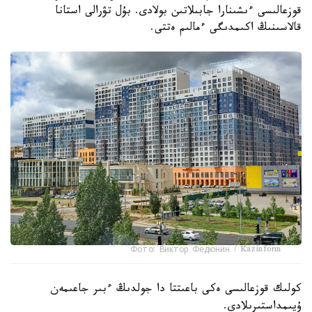
قوزعالىسى ءىشىنارا جابىلاتىن بولادى. بۇل تۋرالى استانا
قالاسىنىڭ اكىمدىگى ءمالىم ەتتى.
Фото: Виктор Федюнин / Kazinform
كولىك قوزعالىسى ەكى باعىتتا دا جولدىڭ ءبىر جاعىمەن
ۇيىمداستىرىلادى.