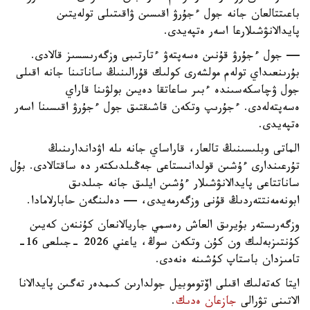
باعىتتالعان جانە جول ءجۇرۋ اقىسىن ۋاقىتىلى تولەيتىن
پايدالانۋشىلارعا اسەر ەتپەيدى.
— جول ءجۇرۋ قۇنىن ەسەپتەۋ ءتارتىبى وزگەرىسسىز قالادى.
بۇرىنعىداي تولەم مولشەرى كولىك قۇرالىنىڭ ساناتىنا جانە اقىلى
جول ۋچاسكەسىندە ءبىر ساعاتقا دەيىن بولۋىنا قاراي
ەسەپتەلەدى. ءجۇرىپ وتكەن قاشىقتىق جول ءجۇرۋ اقىسىنا اسەر
ەتپەيدى.
الماتى وبلىسىنىڭ تالعار، قاراساي جانە ىلە اۋداندارىنىڭ
تۇرعىندارى ءۇشىن قولدانىستاعى جەڭىلدىكتەر دە ساقتالادى. بۇل
ساناتتاعى پايدالانۋشىلار ءۇشىن ايلىق جانە جىلدىق
ابونەمەنتتەردىڭ قۇنى وزگەرمەيدى، — دەلىنگەن حابارلامادا.
وزگەرىستەر بۇيرىق العاش رەسمي جاريالانعان كۇننەن كەيىن
كۇنتىزبەلىك ون كۇن وتكەن سوڭ، ياعني 2026 -جىلعى 16-
تامىزدان باستاپ كۇشىنە ەنەدى.
ايتا كەتەلىك اقىلى اۆتوموبيل جولدارىن كىمدەر تەگىن پايدالانا
الاتىنى تۋرالى
جازعان ەدىك
.