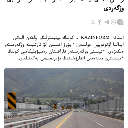
وزگەردى
استانا. KAZINFORM - كولىك مينيسترلىگى ۇلكەن الماتى
اينالما اۆتوموبيل جولىمەن ءجۇرۋ اقىسىن الۋ تارتىبىنە وزگەرىستەر
ەنگىزدى. ءتيىستى وزگەرىستەر قازاقستان رەسپۋبليكاسى كولىك
ءمينيسترى مىندەتىن اتقارۋشىنىڭ بۇيرىعىمەن بەكىتىلدى.