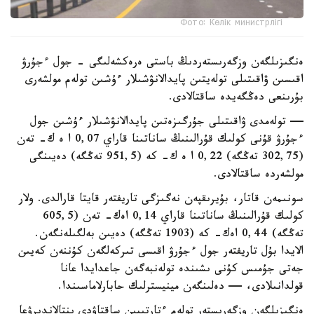
Фото: Көлік министрлігі
ەنگىزىلگەن وزگەرىستەردىڭ باستى ەرەكشەلىگى - جول ءجۇرۋ
اقىسىن ۋاقىتىلى تولەيتىن پايدالانۋشىلار ءۇشىن تولەم مولشەرى
بۇرىنعى دەڭگەيدە ساقتالادى.
— تولەمدى ۋاقىتىلى جۇرگىزەتىن پايدالانۋشىلار ءۇشىن جول
ءجۇرۋ قۇنى كولىك قۇرالىنىڭ ساناتىنا قاراي 0,07 ا ە ك- تەن
(302,75 تەڭگە) 0,22 ا ە ك- كە (951,5 تەڭگە) دەيىنگى
مولشەردە ساقتالادى.
سونىمەن قاتار، بۇيرىقپەن نەگىزگى تاريفتەر قايتا قارالدى. ولار
كولىك قۇرالىنىڭ ساناتىنا قاراي 0,14 اەك- تەن (605,5
تەڭگە) 0,44 اەك- كە (1903 تەڭگە) دەيىن بەلگىلەنگەن.
الايدا بۇل تاريفتەر جول ءجۇرۋ اقىسى تىركەلگەن كۇننەن كەيىن
جەتى جۇمىس كۇنى ىشىندە تولەنبەگەن جاعدايدا عانا
قولدانىلادى، — دەلىنگەن مينيسترلىك حابارلاماسىندا.
ەنگىزىلگەن وزگەرىستەر تولەم ءتارتىبىن ساقتاۋدى ىنتالاندىرۋعا