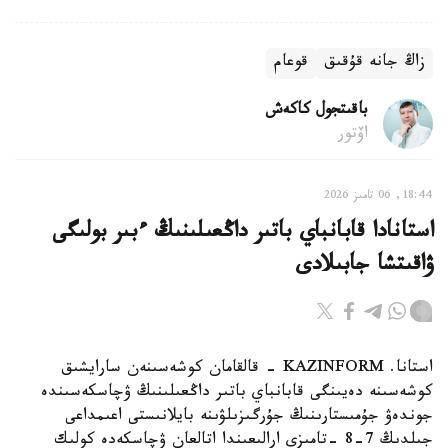
زاڭ جانە قۇقىق
قوعام
باقىتجول كاكەش
اۆتور
18:44, 06 تامىز 2026
استانادا قابانباي باتىر داڭعىلىنىڭ ءبىر بولىگى
ۋاقىتشا جابىلادى
استانا. KAZINFORM - قالقامان كوشەسىنەن سارايشىق
كوشەسىنە دەيىنگى قابانباي باتىر داڭعىلىنىڭ ۋچاسكەسىندە
جوندەۋ جۇمىستارىنىڭ جۇرگىزىلۋىنە بايلانىستى اعىمداعى
جىلدىڭ 7-8 -تامىزى ارالىعىندا اتالعان ۋچاسكەدە كولىك