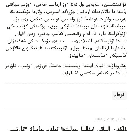
قۋانىشتىمىن، سەبەبى ول تەك ءوز ارمانىم ەمەس، ءوزىم سياقتى
باسقا دا بالالاردىڭ ارمانىن جۇزەگە اسىرىپ، ولارعا مۇمكىندىك
بەرىپ، ولار دا قوعامعا ءوز ۇلەسىن قوسسىن دەگەن وي. بۇل
جوبانىڭ قازاقستان بويىنشا انالوگى جوق، بۇگىنگى كۇندە ەكى
اۆتوكولىك بار، 13 ادام وقىعىسى كەلىپ جاتىر، وسى اقپان
ايىندا اۆتومەكتەپ اشىلادى»، - دەيدى مۇمكىندىگى شەكتەۋلى
جاندارعا ارنالعان «تەڭ جول» اۆتومەكتەبىنىڭ نەگىزىن قالاۋشى
كاسىپكەر ءسالىمحان ءسابيتوۆ.
پەتروپاۆلدا اقپان ايىندا وبلىستىق جاستار فورۋمى ءوتىپ، ناۋرىز
ايىندا ەرىكتىلەر مەكتەبى اشىلماق.
قوعام
19:09, 06 تامىز 2026
ۇلكەن الماتى اينالما جولىندا تولەم جاساۋ ءتارتىبى