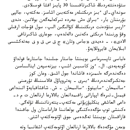
ستۋدەنتتەردىڭ شاكىرتاقىسىنا 30 پايىز اقشا قوسىلادى.
سونداي-اق ءبىز ەرىكتىلەر مەكتەبىن اشامىز. مەكتەپ، جالپى
بۇرىننان بار، ءبىراق ەش جەردە تىركەلمەگەن بولاتىن. ەندى
ءاربىر ستۋدەنت ەرىكتىنىڭ كۋالىگىن الىپ، سول قۇجات ارقىلى
وقۋ ورنىندا ەرىكتى ەكەنىن دالەلدەپ، جوعارى شاكىرتاقى
الادى»، - دەيدى «جاس وتان» ج ق س ق و ف جەتەكشىسى
ابىلايحان قايروللايەۆ.
ەلباسى تاپسىرماسى بويىنشا جاستار جىلىندا جاستارعا قولداۋ
كوبەيەدى. ال، ءوز كاسىبىن اشىپ، بيزنەسپەن اينالىسامىن
دەگەندەرگە ەلىمىزدە قاشاندا جول اشىق. وعان كوز
جەتكىزگەندەردىڭ ءبىرى - پەتروپاۆل قالاسىنىڭ تۇرعىنى
ءسالىمحان ءسابيتوۆ. ءسالىمحان - ش. شاقشاقبايەۆ اتىنداعى
قيمىل-تىرەك اپپاراتى زاقىمدانعان بالالارعا ارنالعان ت م د-
داعى العاشقى ينكليۋزيۆتى مەكتەپ-ينتەرناتىنىڭ تۇلەگى.
ەكىنشى توپ مۇگەدەكتىگى بولعانىنا قاراماستان ول جاقىندا
قازاقستان بويىنشا تەڭدەسى جوق اۆتومەكتەپ اشتى.
«مەن مۇگەدەك بالالارعا ارنالعان اۆتومەكتەپ اشقانىما وتە