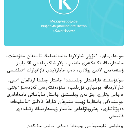
سونداي-اق، ءتۇرلى شارالاردا بەلسەندىلىك تانىتقان ستۋدەنت-
جاستاردىڭ ەڭبەكتەرى ەلەنىپ، ولار شاكىرتاقىنى 30 پايىز
ۇستەمەمەن الاتىن بولادى، دەپ حابارلايدى قازاقپارات ءتىلشىسى.
سولتۇستىك قازاقستان وبلىسىندا جاستار جىلىنا ارنالعان ءىس-
شارالاردىڭ جوسپارى قۇرىلىپ، ستۋدەنتتەرمەن كەزدەسۋ ءوتتى.
«جاس وتان» جق مەن وبلىستىق جاستار ساياساتى ماسەلەلەرى
جونىندەگى باسقارما ۇيىمداستىرعان شاراعا قالالىق ءماسليحات
دەپۋتاتتارى، پەتروپاۆلداعى جاستار ۇيىمدارىنىڭ وكىلدەرى
قاتىستى.
«ەلباسى تاپسىرماسى بويىنشا ەرىكتى بولىپ جۇرگەن