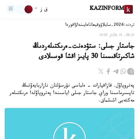
KAZINFORM
ق ز
ترەند:
2026-سايلاۋ
وقيعا
تاعايىنداۋ
اقوردا
08:23, 31 قاڭتار 2019
جاستار جىلى: ستۋدەنت-ەرىكتىلەردىڭ
شاكىرتاقىسىنا 30 پايىز اقشا قوسىلادى
پەتروپاۆل. قازاقپارات - ەلباسى نۇرسۇلتان نازاربايەۆتىڭ
تاپسىرماسىنا وراي جاستار جىلى اياسىندا پەتروپاۆلدا ەرىكتىلەر
مەكتەبى اشىلماق.