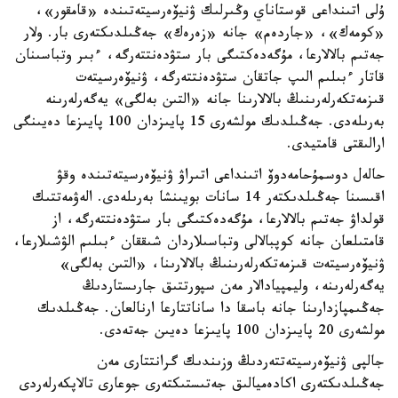
ۇلى اتىنداعى قوستاناي وڭىرلىك ۋنيۆەرسيتەتىندە «قامقور»،
«كومەك»، «جاردەم» جانە «زەرەك» جەڭىلدىكتەرى بار. ولار
جەتىم بالالارعا، مۇگەدەكتىگى بار ستۋدەنتتەرگە، ءبىر وتباسىنان
قاتار ءبىلىم الىپ جاتقان ستۋدەنتتەرگە، ۋنيۆەرسيتەت
قىزمەتكەرلەرىنىڭ بالالارىنا جانە «التىن بەلگى» يەگەرلەرىنە
بەرىلەدى. جەڭىلدىك مولشەرى 15 پايىزدان 100 پايىزعا دەيىنگى
ارالىقتى قامتيدى.
حالەل دوسمۇحامەدوۆ اتىنداعى اتىراۋ ۋنيۆەرسيتەتىندە وقۋ
اقىسىنا جەڭىلدىكتەر 14 سانات بويىنشا بەرىلەدى. الەۋمەتتىك
قولداۋ جەتىم بالالارعا، مۇگەدەكتىگى بار ستۋدەنتتەرگە، از
قامتىلعان جانە كوپبالالى وتباسىلاردان شىققان ءبىلىم الۋشىلارعا،
ۋنيۆەرسيتەت قىزمەتكەرلەرىنىڭ بالالارىنا، «التىن بەلگى»
يەگەرلەرىنە، وليمپيادالار مەن سپورتتىق جارىستاردىڭ
جەڭىمپازدارىنا جانە باسقا دا ساناتتارعا ارنالعان. جەڭىلدىك
مولشەرى 20 پايىزدان 100 پايىزعا دەيىن جەتەدى.
جالپى ۋنيۆەرسيتەتتەردىڭ وزىندىك گرانتتارى مەن
جەڭىلدىكتەرى اكادەميالىق جەتىستىكتەرى جوعارى تالاپكەرلەردى