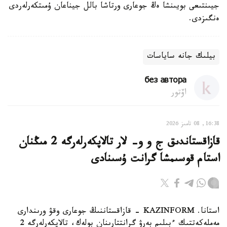
جيىنتىعى بويىنشا ەڭ جوعارى ورتاشا بالل جيناعان ۇمىتكەرلەردى
ەنگىزدى.
بيلىك جانە ساياسات
без автора
اۆتور
16:38, 08 تامىز 2026
قازاقستاندىق ج و و- لار تالاپكەرلەرگە 2 مىڭنان
استام قوسىمشا گرانت ۇسىنادى
استانا. KAZINFORM - قازاقستاننىڭ جوعارى وقۋ ورىندارى
مەملەكەتتىك ءبىلىم بەرۋ گرانتتارىنان بولەك، تالاپكەرلەرگە 2