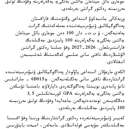
جوعارى بالل جيناعان «التىن بەلگى» يەگەرلەرىنە وقۋدىڭ تولىق
مەرزىمىنە رەكتور گرانتى بەرىلەدى.
وزبەكالى جانىبەكوۆ اتىنداعى وڭتۇستىك قازاقستان
پەداگوگيكالىق ۋنيۆەرسيتەتىندە مەملەكەتتىك گرانت
يەلەنبەگەن، ۇ ب ت- دان 100 دەن جوعارى بالل جيناعان
«التىن بەلگى» يەگەرلەرىنە 100 پايىزدىق جەڭىلدىك
قاراستىرىلعان. 2026-2027 وقۋ جىلىنا رەكتور گرانتىن
الۋشىلاردىڭ ناقتى سانى عىلىمي كەڭەستىڭ شەشىمىمەن
انىقتالادى.
الكەي مارعۇلان اتىنداعى پاۆلودار پەداگوگيكالىق ۋنيۆەرسيتەتىندە
گرانتتاردىڭ ناقتى سانى بەلگىلەنبەگەن. «6B015 - جاراتىلىس
تانۋ پاندەرى بويىنشا پەداگوگتەردى دايارلاۋ» باعىتىنا تۇسكەن
«التىن بەلگى» يەگەرلەرىنە GPA كورسەتكىشىن 3,5
دەڭگەيىنەن تومەندەتپەگەن جاعدايدا وقۋدىڭ تولىق مەرزىمىنە
100 پايىزدىق جەڭىلدىك بەرىلەدى.
كەيبىر ۋنيۆەرسيتەتتەردە رەكتور گرانتتارىنىڭ ورنىنا وقۋ اقىسىنا
جەڭىلدىكتەر جۇيەسى قولدانىلادى. ماسەلەن، احمەت بايتۇرسىن