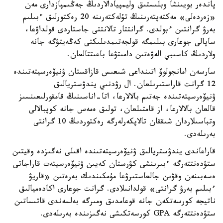
پاندەر بويىنشا وبلىستىق وليمپيادالاردىڭ جەڭىمپازدارى مەن
«زەردەلى» مەكتەپتەرىنىڭ تۇلەكتەرىنە 20 رەكتورلىق ءبىلىم
بەرۋ گرانتىن ءبولدى. گرانتتار تالانتتى جاستاردى قولداۋعا،
ساپالى جوعارى بىلىمگە قولجەتىمدىلىكتى كەڭەيتۋگە جانە
ولاردىڭ كاسىبي الەۋەتىن دامىتۋعا باعىتتالعان.
سارسەن امانجولوۆ اتىنداعى شىعىس قازاقستان ۋنيۆەرسيتەتىندە
12 گرانت قاراستىرىلعان. ال رۋدنىي يندۋستريالىق
ۋنيۆەرسيتەتىندە جەتىم بالالارعا، اتا-اناسىنىڭ قامقورلىعىنسىز
قالعان بالالارعا، از قامتىلعان، تولىق ەمەس جانە كوپبالالى
وتباسىلاردان شىققان تالاپكەرلەرگە رەكتوردىڭ 10 گرانتى
بەرىلەدى.
قاراعاندى يندۋستريالىق ۋنيۆەرسيتەتىندە اقىلى نەگىزدە وقيتىن
ستۋدەنتتەرگە ءبىرىنشى كۋرستان كەيىن ۋنيۆەرسيتەت قاراجاتى
ەسەبىنەن وقۋىن جالعاستىرۋعا مۇمكىندىك بەرەتىن «قاريۋ
ءبىلىم بەرۋ گرانتى» قولدانىلادى. گرانت جوعارى اكادەميالىق
ناتيجە كورسەتكەن جانە قوعامدىق ومىرگە بەلسەندى قاتىساتىن
ستۋدەنتتەرگە GPA كورسەتكىشى نەگىزىندە بەرىلەدى.