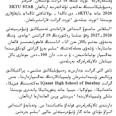
ۇمىتكەرلەرگە ءتورت جىلعا 18 گرانت بولىنگەن. قىرعىز
رەسپۋبليكاسىنىڭ مەكتەپ تۇلەكتەرىنە ارنالعان EKTU STAR
2026 جانە «eKTU- دى تاڭدا - بولاشاقتى تاڭدا» بايقاۋلارى
بويىنشا ءتورت جىلدىق ءتورت گرانت قاراستىرىلعان.
ءابىلقاس ساعىنوۆ اتىنداعى قاراعاندى تەحنيكالىق ۋنيۆەرسيتەتى
2026-2027 وقۋ جىلىنا رەكتوردىڭ 19 گرانتىن ءبولدى. ونىڭ
بەسەۋى جەتىم بالالار مەن اتا- اناسىنىڭ قامقورلىعىنسىز قالعان
جاستارعا، ۇشەۋى مەملەكەتتىك ءبىلىم بەرۋ گرانتى كونكۋرسىندا
جەڭىمپاز بولماعانىمەن، ۇ ب ت- دان 100-دەن جوعارى بالل
جيناعان تالاپكەرلەرگە بەرىلەدى.
تاعى التى گرانت «دارىن» رەسپۋبليكالىق عىلىمي- پراكتيكالىق
ورتالىعى ۇيىمداستىرعان وليمپيادالاردىڭ جەڭىمپازدارىنا، بەس
گرانت IQanat High School of Burabay مەكتەبىنىڭ فيزيكا،
ماتەماتيكا، بيولوگيا، حيميا جانە ينفورماتيكا پاندەرى بويىنشا
ىشكى وليمپيادالارىندا ءبىرىنشى ورىن العاندارعا ارنالعان.
دارىندى تالاپكەرلەردى قولداۋ ماقساتىندا س. وتەبايەۆ اتىنداعى
اتىراۋ مۇناي جانە گاز ۋنيۆەرسيتەتى جالپى ءبىلىم بەرەتىن