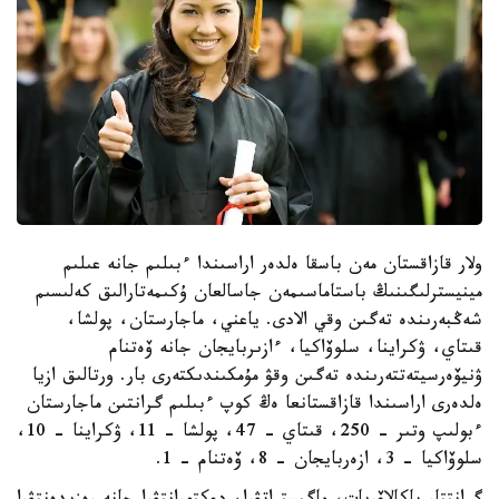
ولار قازاقستان مەن باسقا ەلدەر اراسىندا ءبىلىم جانە عىلىم
مينيسترلىگىنىڭ باستاماسىمەن جاسالعان ۇكىمەتارالىق كەلىسىم
شەڭبەرىندە تەگىن وقي الادى. ياعني، ماجارستان، پولشا،
قىتاي، ۋكراينا، سلوۆاكيا، ءازىربايجان جانە ۆەتنام
ۋنيۆەرسيتەتتەرىندە تەگىن وقۋ مۇمكىندىكتەرى بار. ورتالىق ازيا
ەلدەرى اراسىندا قازاقستانعا ەڭ كوپ ءبىلىم گرانتىن ماجارستان
ءبولىپ وتىر - 250، قىتاي - 47، پولشا - 11، ۋكراينا - 10،
سلوۆاكيا - 3، ازەربايجان - 8، ۆەتنام - 1.