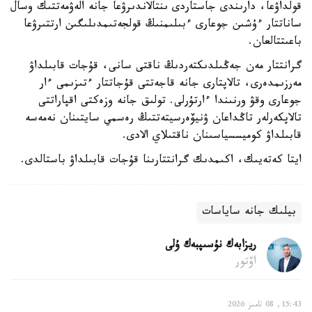
قولداۋعا، دارىندى جاستاردى ىنتالاندىرۋعا جانە الەۋمەتتىك وسال
ساناتتار ءۇشىن جوعارى ءبىلىمنىڭ قولجەتىمدىلىگىن ارتتىرۋعا
باعىتتالعان.
گرانتتار مەن جەڭىلدىكتەردىڭ ناقتى سانى، قۇجات قابىلداۋ
مەرزىمدەرى، تالاپتارى جانە قاجەتتى قۇجاتتار ءتىزىمى ءار
جوعارى وقۋ ورنىندا ءارتۇرلى. تولىق جانە وزەكتى اقپاراتتى
تالاپكەرلەر تاڭداعان ۋنيۆەرسيتەتتىڭ رەسمي سايتىنان نەمەسە
قابىلداۋ كوميسسياسىنان ناقتىلاي الادى.
ايتا كەتەيىك، اكىمدىك گرانتتارىنا قۇجات قابىلداۋ باستالدى.
بيلىك جانە ساياسات
ريزابەك نۇسىپبەك ۇلى
اۆتور
15:43, 08 تامىز 2026