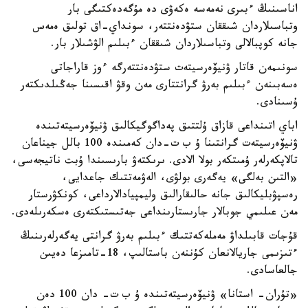
اناسىنىڭ ءبىرى نەمەسە ەكەۋى دە مۇگەدەكتىگى بار
وتباسىلاردان شىققان ستۋدەنتتەر، سونداي-اق تولىق ەمەس
جانە كوپبالالى وتباسىلاردان شىققان ءبىلىم الۋشىلار بار.
سونىمەن قاتار ۋنيۆەرسيتەت ستۋدەنتتەرگە ءوز قاراجاتى
ەسەبىنەن ءبىلىم بەرۋ گرانتتارى مەن وقۋ اقىسىنا جەڭىلدىكتەر
ۇسىنادى.
اباي اتىنداعى قازاق ۇلتتىق پەداگوگيكالىق ۋنيۆەرسيتەتىندە
ۋنيۆەرسيتەت گرانتىنا ۇ ب ت-دان كەمىندە 100 بالل جيناعان
تالاپكەرلەر ۇمىتكەر بولا الادى. ىرىكتەۋ بارىسىندا ۇبت ناتيجەسى،
«التىن بەلگى» يەگەرى بولۋى، الەۋمەتتىك جاعدايى،
رەسپۋبليكالىق جانە حالىقارالىق وليمپيادالارداعى، كونكۋرستار
مەن عىلىمي جوبالار جارىستارىنداعى جەتىستىكتەرى ەسكەرىلەدى.
قۇجات قابىلداۋ مەملەكەتتىك ءبىلىم بەرۋ گرانتى يەگەرلەرىنىڭ
ءتىزىمى جاريالانعان كۇننەن باستالىپ، 18-تامىزعا دەيىن
جالعاسادى.
«تۇران- استانا» ۋنيۆەرسيتەتىندە ۇ ب ت- دان 100 دەن