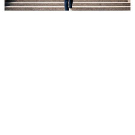
Фото: Ғылым және жоғары білім министрлігі
ونىڭ ايتۋىنشا، گرانت كونكۋرسىنىڭ ناتيجەسى تالاپكەر ءۇشىن
بارلىق مۇمكىندىك اياقتالدى دەگەندى بىلدىرمەيدى.
- باستىسى - ءالى دە گرانتتى جەڭىپ الۋعا مۇمكىندىك بار.
بىرىنشىدەن، اكىمدىكتەردىڭ گرانتتارى بار. بىرنەشە مىڭ
گرانت جەرگىلىكتى بيۋدجەتتەن بولىنەدى. ەكىنشىدەن،
«قازاقستان حالقىنا» قورىنىڭ گرانتتارى تاعى بار، - دەدى
اسحات ايماعامبەتوۆ.
سونداي-اق كەيبىر تالاپكەرلەر ءتۇرلى سەبەپپەن جەڭىپ العان
مەملەكەتتىك گرانتىنان باس تارتۋى مۇمكىن. مۇنداي جاعدايدا
بوساعان گرانتتار كونكۋرس ناتيجەسى مەن ۇ ب ت-دا جيناعان
بالعا سايكەس كەلەسى تالاپكەرلەرگە بەرىلەدى.