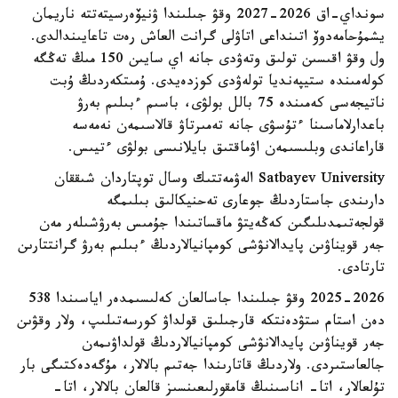
سونداي-اق 2026-2027 وقۋ جىلىندا ۋنيۆەرسيتەتتە ناريمان
يشمۇحامەدوۆ اتىنداعى اتاۋلى گرانت العاش رەت تاعايىندالدى.
ول وقۋ اقىسىن تولىق وتەۋدى جانە اي سايىن 150 مىڭ تەڭگە
كولەمىندە ستيپەنديا تولەۋدى كوزدەيدى. ۇمىتكەردىڭ ۇبت
ناتيجەسى كەمىندە 75 بالل بولۋى، باسىم ءبىلىم بەرۋ
باعدارلاماسىنا ءتۇسۋى جانە تەمىرتاۋ قالاسىمەن نەمەسە
قاراعاندى وبلىسىمەن اۋماقتىق بايلانىسى بولۋى ءتيىس.
Satbayev University الەۋمەتتىك وسال توپتاردان شىققان
دارىندى جاستاردىڭ جوعارى تەحنيكالىق بىلىمگە
قولجەتىمدىلىگىن كەڭەيتۋ ماقساتىندا جۇمىس بەرۋشىلەر مەن
جەر قويناۋىن پايدالانۋشى كومپانيالاردىڭ ءبىلىم بەرۋ گرانتتارىن
تارتادى.
2025-2026 وقۋ جىلىندا جاسالعان كەلىسىمدەر اياسىندا 538
دەن استام ستۋدەنتكە قارجىلىق قولداۋ كورسەتىلىپ، ولار وقۋىن
جەر قويناۋىن پايدالانۋشى كومپانيالاردىڭ قولداۋىمەن
جالعاستىردى. ولاردىڭ قاتارىندا جەتىم بالالار، مۇگەدەكتىگى بار
تۇلعالار، اتا- اناسىنىڭ قامقورلىعىنسىز قالعان بالالار، اتا-