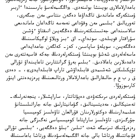
گرانتتار باكالاۆريات، ماگيستراتۋرا، دوكتورانتۋرا جانە رەزيدەنتۋرا
باعدارلامالارى بويىنشا بولىنەدى. «اڭگىمەلەسۋ بارىسىندا ءاربىر
ۇمىتكەرگە ماماندىق تاڭداۋعا دەگەن ىنتاسى مەن جىگەرى،
تەوريالىق ءبىلىمى مەن وقۋداعى نەمەسە تاڭداعان ماماندىعى
سالاسىنداعى جەتىستىكتەرىنىڭ دەڭگەيىن انىقتاۋ ءۇشىن
سۇراقتار قويىلدى. سونداي- اق ءبىز ويلاۋ لوگيكاسىنىڭ
دەڭگەيىن، سويلەۋ ساپاسىن، كەز- كەلگەن جاعدايداعى
ماسەلەلەردى شەشۋ بويىنشا ۇمىتكەرلەردىڭ جەكە قاسيەتتەرى مەن
داعدىلارىن باعالادىق. ءبىلىم بەرۋ گرانتتارىن تاعايىنداۋ تۋرالى
تۇپكىلىكتى شەشىمدى قابىلداۋشى تاراپ قابىلدايدى»، - دەدى
ق ر ب ع م حالىقارالىق باعدارلامالار ورتالىعىنىڭ پرەزيدەنتى اينۇر
كارىبوزوۆا.
ۇمىتكەرلەردى ىرىكتەۋدى دەپۋتاتتار، ساراپشىلار، ينجەنەرلىك-
تەحنيكالىق، مەديتسينالىق، گۋمانيتارلىق جانە جاراتىلىستانۋ
عىلىمدارىنىڭ دوكتورلارىنان قۇرالعان تاۋەلسىز كوميسسيا
جۇرگىزدى. تاۋەلسىز ساراپتاما كوميسسياسى نەگىزگى جانە
رەزەرۆتىك تىزىمگە شەت ءتىلىن ءبىلۋ دەڭگەيى، ءبىلىمى تۋرالى
قۇجاتتىڭ ورتاشا بالى جانە اڭگىمەلەسۋدىڭ ورتاشا باعاسىنىڭ