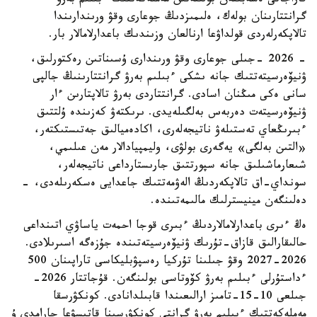
قاراجاتى ەسەبىنەن بولىنەتىن مەملەكەتتىك ءبىلىم بەرۋ
گرانتتارىنان بولەك، ەلىمىزدىڭ جوعارى وقۋ ورىندارىندا
تالاپكەرلەردى قولداۋعا ارنالعان وزىندىك باعدارلامالار بار.
- 2026 -جىلى جوعارى وقۋ ورىندارى ۇسىناتىن رەكتورلىق،
ۋنيۆەرسيتەتتىك جانە ىشكى ءبىلىم بەرۋ گرانتتارىنىڭ جالپى
سانى ەكى مىڭنان اسادى. گرانتتاردى بەرۋ تالاپتارىن ءار
ۋنيۆەرسيتەت دەربەس بەلگىلەيدى. ىرىكتەۋ كەزىندە ۇلتتىق
ءبىرىڭعاي تەستىلەۋ ناتيجەلەرى، اكادەميالىق جەتىستىكتەر،
«التىن بەلگى» يەگەرى بولۋى، وليمپيادالار مەن عىلىمي،
شىعارماشىلىق جانە سپورتتىق جارىستارداعى ناتيجەلەر،
سونداي-اق تالاپكەردىڭ الەۋمەتتىك جاعدايى ەسكەرىلەدى، -
دەلىنگەن مينيسترلىك مالىمەتىندە.
ەڭ ءىرى باعدارلامالاردىڭ ءبىرى قوجا احمەت ياساۋي اتىنداعى
حالىقارالىق قازاق-تۇرىك ۋنيۆەرسيتەتىندە جۇزەگە اسىرىلادى.
2026-2027 وقۋ جىلىنا تۇركيا رەسپۋبليكاسى تاراپىنان 500
ءداستۇرلى ءبىلىم بەرۋ كۆوتاسى بولىنگەن. قۇجاتتار 2026-
جىلعى 10-15-تامىز ارالىعىندا قابىلدانادى. كونكۋرسقا
مەملەكەتتىك ءبىلىم بەرۋ گرانتى كونكۋرسىنا قاتىسۋعا جارامدى ۇ