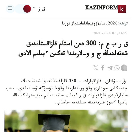
KAZINFORM
ق ز
ترەند:
2026-سايلاۋ
وقيعا
تاعايىنداۋ
اقوردا
14:29, 07 شىلدە 2021
ق ر ب ع م: 300 دەن استام قازاقستاندىق
شەتەلدىڭ ج و و-لارىندا تەگىن ءبىلىم الادى
نۇر-سۇلتان. قازاقپارات - 330 قازاقستاندىق شەتەلدىك
جەتەكشى جوعارى وقۋ ورىندارىنا وقۋعا تۇسۋگە ۇسىنىلدى، دەپ
حابارلايدى قازاقپارات ق ر ءبىلىم جانە عىلىم مينيسترلىگىنىڭ
باسپا ءسوز قىزمەتىنە سىلتەمە جاساپ.