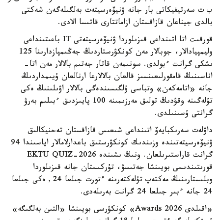
ب ت سەرتيفيكاتى بار جانە ۋنيۆەرسيتەت بەلگىلەگەن شەكتى
بالدى جيناعان قازاقستان ازاماتتارى قاتىسا الادى.
قورقىت اتا اتىنداعى قىزىلوردا ۋنيۆەرسيتەتى IT باعىتىنداعى
وليمپيادالار، جوبالار مەن كونكۋرستاردىڭ جەڭىمپازدارىنا 125
ىشكى گرانت ءبولدى. سونىمەن قاتار جەتىم بالالار مەن اتا-
اناسىنىڭ قامقورلىعىنسىز قالعان بالالارعا ارنالعان ۇيىمداردىڭ
جانە «اتامەكەن» وتباسى ۇلگىسىندەگى بالالار اۋىلىنىڭ ەكى
تۇلەگىنە وقۋدىڭ تولىق مەرزىمىنە 100 پايىزدىق ءبىلىم بەرۋ
گرانتى ۇسىنىلدى.
داۋلەت سەرىكبايەۆ اتىنداعى شىعىس قازاقستان تەحنيكالىق
ۋنيۆەرسيتەتىندە وزىندىك كونكۋرستىق باعدارلامالار اياسىندا 94
گرانت قاراستىرىلعان. ونىڭ ىشىندە EKTU QUIZ-2026
قورىتىندىسى بويىنشا جەتىسۋ، تۇركىستان جانە قىزىلوردا
وبلىستارىنىڭ مەكتەپ تۇلەكتەرىنە ءتورت جىلعا 24, ەكى جىلعا
24 جانە ءبىر جىلعا 24 گرانت بەرىلەدى.
«اقىلدى Awards 2026» كونكۋرسى بويىنشا «التىن بەلگىگە»