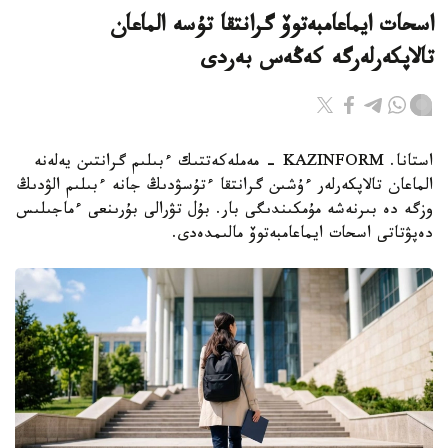
اسحات ايماعامبەتوۆ گرانتقا تۇسە الماعان
تالاپكەرلەرگە كەڭەس بەردى
استانا. KAZINFORM - مەملەكەتتىك ءبىلىم گرانتىن يەلەنە
الماعان تالاپكەرلەر ءۇشىن گرانتقا ءتۇسۋدىڭ جانە ءبىلىم الۋدىڭ
وزگە دە بىرنەشە مۇمكىندىگى بار. بۇل تۋرالى بۇرىنعى ءماجىلىس
دەپۋتاتى اسحات ايماعامبەتوۆ مالىمدەدى.