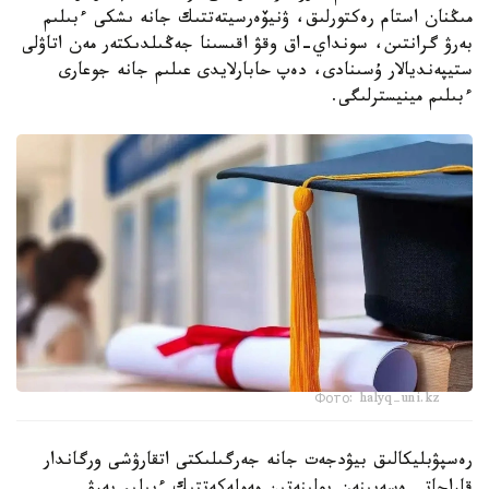
مىڭنان استام رەكتورلىق، ۋنيۆەرسيتەتتىك جانە ىشكى ءبىلىم
بەرۋ گرانتىن، سونداي-اق وقۋ اقىسىنا جەڭىلدىكتەر مەن اتاۋلى
ستيپەنديالار ۇسىنادى، دەپ حابارلايدى عىلىم جانە جوعارى
ءبىلىم مينيسترلىگى.
Фото: halyq-uni.kz
رەسپۋبليكالىق بيۋدجەت جانە جەرگىلىكتى اتقارۋشى ورگاندار