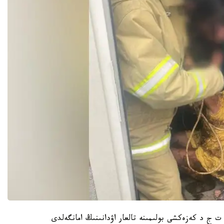
1-دە الماتى وبلىسى ت ج د كەزەكشى بولىمىنە تالعار اۋدانىنىڭ امانگەلدى