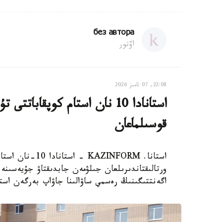
без автора
اۆتور
22:08, 07 تامىز 2026
استانادا 10 نان استام كوپقاب
قوسىلماعان
استانا. AZINFORM
اگەنتتىگىنىڭ رەسمي ساۋالىنا جاۋاپ بەرگەن استا