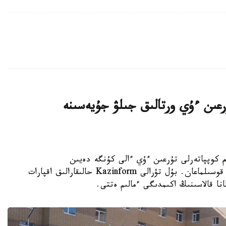
اتتى تۇرعىن ءۇي ورتالىق جىلۋ جۇيەسىنە
K - استانادا 10-نان استام كوپپاتەرلى تۇرعىن ءۇي ءالى كۇنگە دەيىن
ورتالىقتاندىرىلعان جىلۋمەن جابدىقتاۋ جۇيەسىنە قوسىلماعان. بۇل تۋرالى Kazinform حالىقارالىق اقپارات
نا قالاسىنىڭ اكىمدىگى ءمالىم ەتتى.