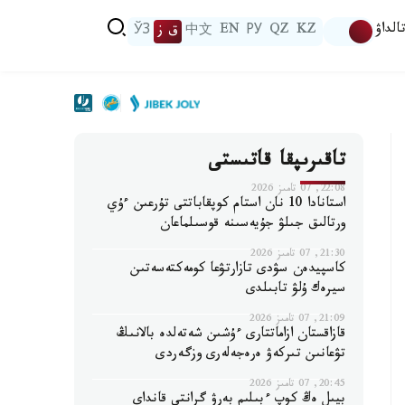
الداۋ
KZ
QZ
РУ
EN
中文
ق ز
ЎЗ
تاقىرىپقا قاتىستى
22:08, 07 تامىز 2026
استانادا 10 نان استام كوپقاباتتى تۇرعىن ءۇي
ورتالىق جىلۋ جۇيەسىنە قوسىلماعان
21:30, 07 تامىز 2026
كاسپيدەن سۋدى تازارتۋعا كومەكتەسەتىن
سيرەك ۇلۋ تابىلدى
21:09, 07 تامىز 2026
قازاقستان ازاماتتارى ءۇشىن شەتەلدە بالانىڭ
تۋعانىن تىركەۋ ەرەجەلەرى وزگەردى
20:45, 07 تامىز 2026
بيىل ەڭ كوپ ءبىلىم بەرۋ گرانتى قانداي