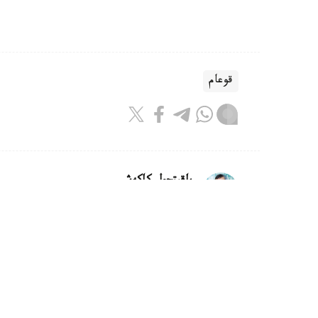
قوعام
باقىتجول كاكەش
اۆتور
21:30, 07 تامىز 2026
كاسپيدەن سۋدى تازارتۋعا كومەكتەس