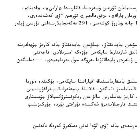
سىلماعان تۇرعىن ۇيلەردىڭ قاتارىندا «ارابي»، «ادينا»،
رمان پارك»، «قورعالجىن» تۇرعىن ءۇي كەشەندەرى،
سونداي-اق ە-496 كوشەسىندەگى 10, 10/1, 10/3 جانە وماروۆ كوشەسى، 23/1 مەكەنجايلارىنداعى تۇرعىن ۇيلەر
سۋمەن جابدىقتاۋ، جىلۋمەن جابدىقتاۋ جانە كارىز جۇيەلەرىنە
الىق شارتتارعا سايكەس جۇزەگە اسىرىلادى. قاجەتتى
ن ۇيلەردى پايدالانۋعا بەرۋگە جول بەرىلمەيدى، — دەلىنگەن
ىلىق باسقارماسىنىڭ اقپاراتىنا سايكەس، بۇگىندە ەلوردا
ورتالىقتاندىرىلعان اۋىزسۋمەن 100 پايىز قامتاماسىز ەتىلگەن. قالانىڭ ينجەنەرلىك ينفراقۇرىلىمىن
كارىز جەلىلەرىن سالۋ مەن رەكونسترۋكسيالاۋ جۇمىستارى
ىك قارجىلاندىرۋ شەگىندە تۇراقتى تۇردە جۇرگىزىلىپ
رىلەدى جانە ءۇي الۋدا نەنى ەسكەرۋ كەرەك ەكەنىن