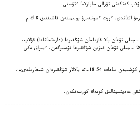
ۇلاپ كەتكەنى تۋرالى حابارلاما ءتۇستى.
وقيعا ورنىنا الماتى وبلىسى ت ج د قىزمەتكەرلەرى دەرەۋ اتتاندى. ءورت ءسوندىرۋ بولىمىنەن قاشىقتىق 8 ك م
يعا ورنىنا كەلگەننەن كەيىن انىقتالعانداي، 2020 -جىلى تۋعان بالا قازىلعان شۇڭقىرعا (دارەتحاناعا) قۇلاپ،
اكەسى ونى قۇتقارۋ ءۇشىن ارقاننىڭ كومەگىمەن 2013 -جىلى تۋعان قىزىن شۇڭقىرعا تۇسىرگەن. ءبىراق ەكى
الماتى وبلىسى ت ج د 3 قىزمەتكەرى مەن تەحنيكاسى كۇشىمەن ساعات 18.54-تە بالالار شۇڭقىردان شىعارىلدى»،
اشقى مەديتسينالىق كومەك كورسەتكەن.