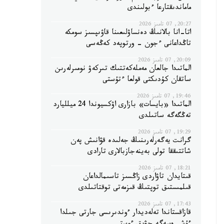
ماماندىقتارعا ءبولىندى
20:27, 07 تامىز 2026
اتا-انا بالانىڭ دەنساۋلىعىنا قاۋىپسىز سومكە
تاڭداعانى ءجون - ورتوپەد كەڭەسى
20:09, 07 تامىز 2026
الماتىدا جالعان مەملەكەتتىك تىركەۋ نومىرلەرىن
ساتقان كۇدىكتى قولعا ءتۇستى
19:46, 07 تامىز 2026
الماتىدا «بايسات» بازارى اۋكسيوندا 24 ميلليارد
تەڭگەگە ساتىلدى
19:29, 07 تامىز 2026
گرانت يەگەرلەرىنىڭ جەلىدە قۋانىش پەن
شاتتىققا تولى بەينەجازبالارى تارادى
18:21, 07 تامىز 2026
قىتايدان تاۋاردى زاڭسىز تاسىمالداعان
قىلمىستىق توپتىڭ قىزمەتى توقتاتىلدى
17:43, 07 تامىز 2026
قازاقستاندا تەلەديدار ءوندىرىسى جارتى جىلدا