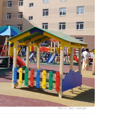
Фото: БҚО әкімдігі