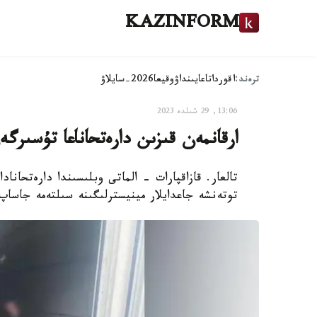
KAZINFORM
ترەند:
اقوردا
تاعايىنداۋ
وقيعا
2026-سايلاۋ
13:06, 29 شىلدە 2023
ارقانمەن قىزىن دارەتحاناعا تۇسىرگەن: الماتى و
تالعار. قازاقپارات - الماتى وبلىسىندا دارەتحاناد
توتەنشە جاعدايلار مينيسترلىگىنە سىلتەمە جاساپ