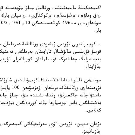
اكىمدىكتىڭ مالىمەتىنشە، ورتالىق جىلۋ جۇيەسىنە قو
«اق وتاۋ»، «شۇعىلا»، «كوكتال»، «اسپان پارك و
بار.
- كوپ پاتەرلى تۇرعىن ۇيلەردى ورتالىقتاندىرىلعان 
قوسۋ قۇرىلىس سالۋشىلار تاراپىنان بەرىلگەن تەحنيك
ينجەنەرلىك جەلىلەرگە قوسىلماعان كوپپاتەرلى تۇرعى
جاۋاپتا.
سونىمەن قاتار استانا قالاسىنىڭ كوممۋنالدىق شارۋاش
تۇرعىندارى 
دامىتۋ جانە جاڭعىرتۋ، ونىڭ ىشىندە سۋ، جىلۋ جانە 
بەكىتىلگەن باس جوسپارعا جانە كوزدەلگەن بيۋدجەتت
كەلەدى.
بۇعان دەيىن، تۇرعىن ءۇي سەرتيفيكاتى كىمدەرگە بە
جازعانبىز.