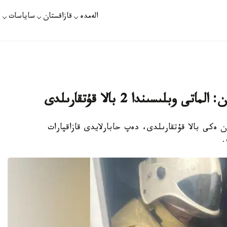
الەمدە
قازاقستان
ساياسات
ت
بلىسىندا 2 بالا قۇتقارىلدى
ان ەكى بالا قۇتقارىلدى، دەپ حابارلايدى قازاقپارات
.