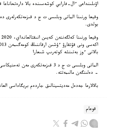
اۋىلىنداعى ءال-فارابي كوشەسىندە بالا دارەتحاناعا ق
بولدى.
وق
بالانى ءوز بەتىنشە كوتەرىپ شىعارا
- دەلىنگەن مالىمەتتە.
بالالارعا جەدەل مەديتسينالىق جاردەم بريگاداسى الع
قوعام