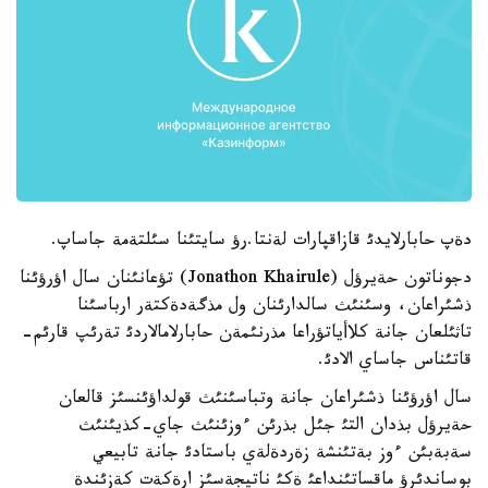
دةپ حابارلايدئ قازاقپارات لةنتا.رؤ سايتئنا سئلتةمة جاساپ.
دجوناتون حةيرؤل (Jonathon Khairule) تؤعانئنان سال اؤرؤئنا
ذشئراعان، وسئنئث سالدارئنان ول مذگةدةكتةر ارباسئنا
تاثئلعان جانة كلاأياتؤراعا مذرنئمةن حابارلامالاردئ تةرئپ قارئم-
قاتئناس جاساي الادئ.
سال اؤرؤئنا ذشئراعان جانة وتباسئنئث قولداؤئنسئز قالعان
حةيرؤل بذدان التئ جئل بذرئن ءوزئنئث جاي-كذيئنئث
سةبةبئن ءوز بةتئنشة زةردةلةي باستادئ جانة تابيعي
بوساندئرؤ ماقساتئنداعئ ةكئ ناتيجةسئز ارةكةت كةزئندة