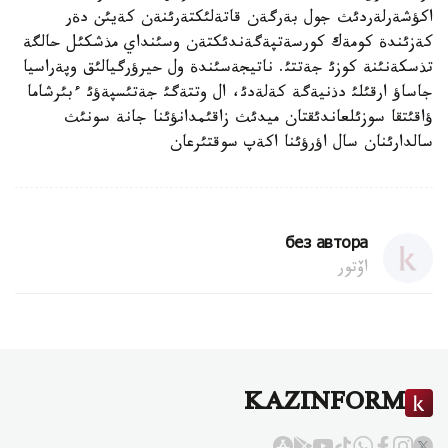
اكؤشةرلةردئث جول بةرگةن قاتةلئكتةرئنةن كةيئن دةر
كةزئندة كومةك كورسةتپةگةندئكتةن وسئنداي مذشكئل حالگة
تذسكةنئنة كوزئ جةتتئ. ناتيجةسئندة ول حيرؤرگيالئق وپةراسيا
جاساؤ ارقئلئ دذنيةگة كةلةدئ، ال وتتةگئ جةتئسپةؤئ ءبئرشاما
ؤاقئتقا سوزئلعاندئقتان ميدئث زاقئمدانؤئنا جانة سونئث
سالدارئنان سال اؤرؤئنا اكةپ سوقتئرعان
без автора
اۆتور
KAZINFORM