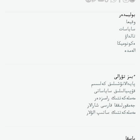
بوليمدەر
وقيعا
ساياسات
تالداۋ
ەكونوميكا
الەمدە
ءبىز تۋرالى
پايدالانۋشىلىق كەلىسىم
قۇپىيالىلىق ساياساتى
مەملەكەتتىك رامىزدەر
جەمقورلىققا قارسى شارالار
مەملەكەتتىك ساتىپ الۋلار
باسقا