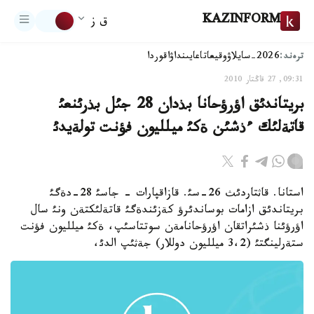
KAZINFORM
ق ز
ترەند:
2026-سايلاۋ
وقيعا
تاعايىنداۋ
اقوردا
09:31, 27 قاڭتار 2010
بريتاندئق اؤرؤحانا بذدان 28 جئل بذرئنعئ
قاتةلئك ءذشئن ةكئ ميلليون فؤنت تولةيدئ
استانا. قاثتاردئث 26-سئ. قازاقپارات - جاسئ 28-دةگئ
بريتاندئق ازامات بوساندئرؤ كةزئندةگئ قاتةلئكتةن ونئ سال
اؤرؤئنا ذشئراتقان اؤرؤحانامةن سوتتاسئپ، ةكئ ميلليون فؤنت
ستةرلينگتئ (3،2 ميلليون دوللار) جةثئپ الدئ،