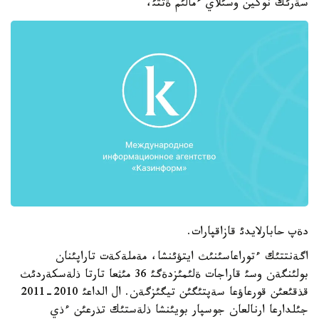
سةرئك نوكين وسئلاي ءمالئم ةتتئ،
دةپ حابارلايدئ قازاقپارات.
اگةنتتئك ءتوراعاسئنئث ايتؤئنشا، مةملةكةت تاراپئنان
بولئنگةن وسئ قاراجات ةلئمئزدةگئ 36 مئثعا تارتا ذلةسكةردئث
قذقئعئن قورعاؤعا سةپتئگئن تيگئزگةن. ال الداعئ 2010-2011
جئلدارعا ارنالعان جوسپار بويئنشا ذلةستئك تذرعئن ءذي