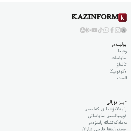
KAZINFORM
بوليمدەر
وقيعا
ساياسات
تالداۋ
ەكونوميكا
الەمدە
ءبىز تۋرالى
پايدالانۋشىلىق كەلىسىم
قۇپىيالىلىق ساياساتى
مەملەكەتتىك رامىزدەر
جەمقورلىققا قارسى شارالار