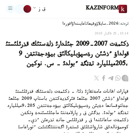
KAZINFORM
ق ز
ترەند:
2026-سايلاۋ
وقيعا
تاعايىنداۋ
اقوردا
15:14, 25 قاڭتار 2010
ذكئمةت 2007-2009 جئلدارئ ذلةستئك قذرئلئستئ
قولداؤ ءذشئن رةسپؤبليكالئق بيؤدجةتتةن 9
،205ميلليارد تةثگة ءبولدئ - س. نوكين
قپارات /قانات مامةتقازئ ذلئ/ - ذكئمةت ذلةستئك قذرئلئستئ
قولداؤ ءذشئن 2007 جئلعئ قئركذيةكتةن باستاپ 2009 جئلعئ
جةلتوقسانعا دةيئن رةسپؤبليكالئق بيؤدجةتتةن 9،205ميلليارد
تةثگة ءبولدئ. بذگئن ق ر پارلامةنتئ ماجئلئسئندة وتكةن
ذكئمةت ساعاتئندا ق ر قذرئلئس جانة تذرعئن ءذي-
كوممؤنالدئق شارؤاشئلئق ئستةرئ اگةنتتئگئنئث ءتوراعاسئ