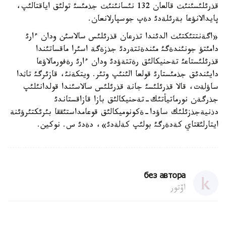
قذرئلئسئنئث قالعان 132 نئسانئنئث جذمئسئ تولئق اياقتالئپ،
پايدالانؤعا بةرئلةدئ دةپ جوسپارلانعان.
«اگةنتتئكتئث الدئندا تذرعان قذرئلئس سالاسئن ودان ءارئ
دامئتؤ جونئندةگئ مئندةتتةردئ جذزةگة اسئرا ماقساتئندا
قذرئلئستاعئ تةحنيكالئق رةتتةؤدئ ودان ءارئ رةفورمالاؤعا
دايئندئق جذمئستارئ قولعا الئنئپ وتئر. ويتكةنئ، قازئرگئ تاثدا
ساؤلةت، قالا قذرئلئسئ جانة قذرئلئس سالاسئندا قولدانئلئپ
جذرگةن نورماتيأتئك-تةحنيكالئق بازا قازاقستاندئ
دذنيةجذزئلئك ساؤدا-ةكونوميكالئق قوعامداستئققا بئرئكتئرؤئنة
ايتارلئقتاي كةدةرگئ بولئپ كةلةدئ»، دةدئ س. نوكين.
без автора
اۆتور