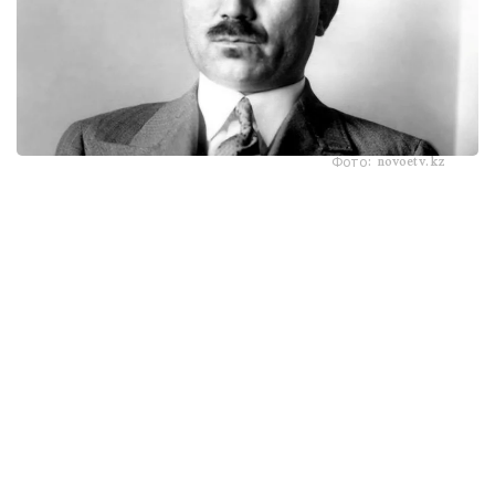
Фото: novoetv.kz
مەنىڭ اتىم ءشول وتىنا، ءشول سۋىنا ۇيرەنبەگەن ات، قاباقتارى
قاتىپ جۇدەپ كەلە جاتىر. شولدە ارقانىڭ شوپتەرىنىڭ ءبىرى دە
جوق. ارقادا مەنىڭ اتىم - كۇرەڭ اتتىڭ جەگەنى - جازدىگۇنى
جاسىل جىبەكتەي، كۇزدى كۇنى سارى جىبەكتەي جۇمساق،
جۇپار ءيىستى، ءتاتتى شوپتەر ەدى. ول شوپتەر: بەتەگە، تارلاۋ،
كوك جۋسان، قارا جۋسان، جوڭىشقا، قياق، بيدايىق، كودە،
شالعىن، ميا، مايسا جانە تولىپ جاتقان ادەمى شوپتەر.
بەتپاقتا بۇل شوپتەر جوق. بەتپاقتىڭ شوپتەرى سەلدىر، قوڭىر،
سۇر، قۋارعان، سوياۋلانعان قاتتى، قوڭىرسۇر وسىمدىك. ول
شوپتەر: سوياۋ جۋسان، قارا قوڭىر جۋسان، يزەن، ەبەلەك.