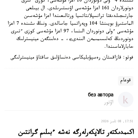
ىشىندە 4 ءولى دونوردان 10 اعزا مۇشەسى، كوزى ءتىرى
دونورلاردان 161 اعزا مۇشەسى اۋىستىرىلدى. ال بيىلعى
جارتىجىلدىقتا ترانسپلانتاتسيا ورتالىعىندا اعزا مۇشەسىن
الماستىرۋ بويىنشا 104 وپەراتسيا جاسالدى. ونىڭ ىشىندە 7 اعزا
مۇشەسى ءولى دونوردان الىنسا، 97 اعزا مۇشەسى كوزى ءتىرى
دونوردىڭ كەلىسىمىمەن الىندى»، - دەلىنگەن مينيسترلىك
حابارلاماسىندا.
فوتو: قازاقستان رەسپۋبليكاسى دەنساۋلىق ساقتاۋ مينيسترلىگى
قوعام
без автора
اۆتور
17:51, 08 تامىز 2026
اكىمدىكتەر تالاپكەرلەرگە نەشە ءبىلىم گرانتىن