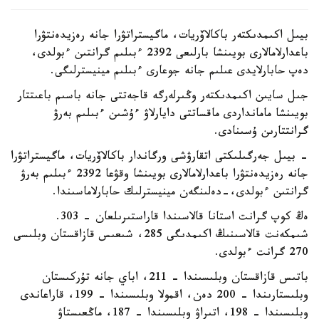
بيىل اكىمدىكتەر باكالاۆريات، ماگيستراتۋرا جانە رەزيدەنتۋرا
باعدارلامالارى بويىنشا بارلىعى 2392 ءبىلىم گرانتىن ءبولدى،
دەپ حابارلايدى عىلىم جانە جوعارى ءبىلىم مينيسترلىگى.
جىل سايىن اكىمدىكتەر وڭىرلەرگە قاجەتتى جانە باسىم باعىتتار
بويىنشا مامانداردى ماقساتتى دايارلاۋ ءۇشىن ءبىلىم بەرۋ
گرانتتارىن ۇسىنادى.
- بيىل جەرگىلىكتى اتقارۋشى ورگاندار باكالاۆريات، ماگيستراتۋرا
جانە رەزيدەنتۋرا باعدارلامالارى بويىنشا وقۋعا 2392 ءبىلىم بەرۋ
گرانتىن ءبولدى،-دەلىنگەن مينيسترلىك حابارلاماسىندا.
ەڭ كوپ گرانت استانا قالاسىندا قاراستىرىلعان - 303.
شىمكەنت قالاسىنىڭ اكىمدىگى 285، شىعىس قازاقستان وبلىسى
270 گرانت ءبولدى.
باتىس قازاقستان وبلىسىندا – 211، اباي جانە تۇركىستان
وبلىستارىندا – 200 دەن، اقمولا وبلىسىندا – 199، قاراعاندى
وبلىسىندا – 198، اتىراۋ وبلىسىندا – 187، ماڭعىستاۋ