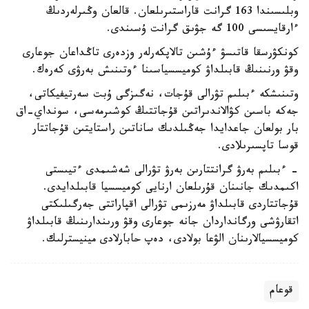
وبلىسىندا 163 گرانت قاراستىرىلعان. قالعان وڭىرلەردىڭ
ءارقايسىسى 100 گە جۋىق گرانت ۇسىندى.
كونكۋرسقا قاتىسۋ ءۇشىن تالاپكەرلەر وزدەرى تاڭداعان جوعارى
وقۋ ورنىنىڭ قابىلداۋ كوميسسياسىنا ءوتىنىش بەرۋى كەرەك.
وتىنىشكە ءبىلىم تۋرالى قۇجات، نەگىزگى ۇبت سەرتيفيكاتى،
جەكە باسىن كۋالاندىراتىن قۇجاتتىڭ كوشىرمەسى، سونداي-اق
بار بولعان جاعدايدا جەڭىلدىك ساناتىن راستايتىن قۇجاتتار
قوسا تاپسىرىلادى.
- ءبىلىم بەرۋ گرانتتارىن بەرۋ تۋرالى شەشىمدى ءتيىستى
اكىمدىك جانىنان قۇرىلعان ارنايى كوميسسيا قابىلدايدى.
قۇجاتتاردى قابىلداۋ مەرزىمى تۋرالى اقپاراتتى جەرگىلىكتى
اتقارۋشى ورگانداردان جانە جوعارى وقۋ ورىندارىنىڭ قابىلداۋ
كوميسسيالارىنان الۋعا بولادى، دەپ حابارلادى مينيسترلىك.
قوعام