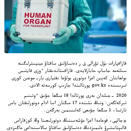
قازاقپارات بۇل تۋرالى ق ر دەنساۋلىق ساقتاۋ مينيسترلىگىنە
سىلتەمە جاساپ حابارلايدى. ​قازاقستاندىقتار ءوزى قايتىس
بولعاننان كەيىن اعزا دونورى بولۋعا ىقتيارى بار-جوعىن كوزى
تىرىسىندە gov.kz پورتالىندا جازىپ كورسەتە الادى.
2020 -جىلدان بەرى پورتالدا 18 مىڭعا جۋىق ءوتىنىم
تىركەلگەن: ونىڭ ىشىندە 17 مىڭنان اسا ادام دونورلىقتان باس
تارتسا، 1 مىڭعا جۋىعى كەلىسىمىن بەرگەن. ​
«جالپى، قوعامدا اعزا مۇشەسىنىڭ دونورلىعىنا وڭ كوزقاراس
قالىپتاستىرۋ ەلىمىزدىڭ دەنساۋلىق ساقتاۋ سالاسىنداعى ماڭىزدى