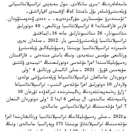
ماسەلەلەردىڭ ءبىرى سانالادى. سول سەبەپتى ترانسپلانتاتسيانى
ۇيلەستىرۋشىلەر بۇل باعىتتا كەڭ اۋقىمدى اقپاراتتىق-
ءتۇسىندىرۋ جۇمىستارىن جۇرگىزەدى»، - دەدى ۆەدومستۆودان.
قازىر ​قازاقستاندا 6 ترانسپلانتاتسيا ورتالىعى، 40 دونورلىق
ستاتسيونار، 26 ستاتسيونارلىق جانە 16-ايماقتىق
ترانسپلانتاتسيا ۇيلەستىرۋشىسى بار. 2012 -جىلدان بەرى
ەلىمىزدە ترانسپلانتاتسيا بويىنشا رەسپۋبليكالىق ۇيلەستىرۋ
ورتالىعى جۇمىس ىستەيدى. ونىڭ باستى مىندەتى - قازاقستان
رەسپۋبليكاسىندا اعزا مۇشەسى دونورلىعىنىڭ ءتيىمدى ۇلتتىق
جۇيەسىن قۇرۋ. ​ 2021 -جىلى اتالمىش ورتالىق 4 ءولى
دونوردان جاسالعان ترانسپلانتاتسياعا ۇيلەستىرۋشى بولدى:
ولاردان 10 دونورلىق اعزا مۇشەسى الىنىپ، ترانسپلانتاتسياعا
ءزارۋ رەتسەپيەنتتەردىڭ رەگيسترىندە تىركەۋدە تۇرعان 10
پاتسيەنتكە سالىندى. ال بيىلعى 6 ايدا 2 ءولى دونوردان الىنعان
7 اعزا مۇشەسىنىڭ ترانپلانتاتسياسى جاسالدى.
«2021 -جىلى رەسپۋبليكانىڭ ترانسپلانتاتسيا ورتالىقتارىندا اعزا
مۇشەسىنىڭ ترانسپلانتتاۋ بويىنشا 171 وپەراتسيا جاسالدى: ونىڭ