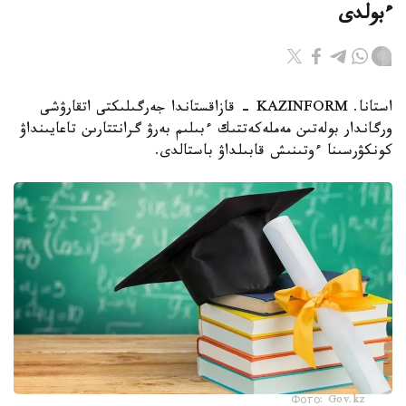
ءبولدى
استانا. KAZINFORM - قازاقستاندا جەرگىلىكتى اتقارۋشى
ورگاندار بولەتىن مەملەكەتتىك ءبىلىم بەرۋ گرانتتارىن تاعايىنداۋ
كونكۋرسىنا ءوتىنىش قابىلداۋ باستالدى.
Фото: Gov.kz