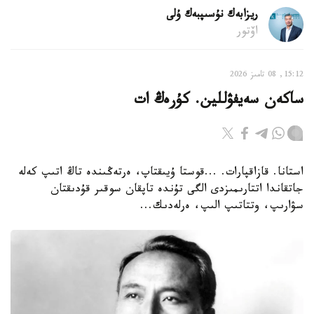
ريزابەك نۇسىپبەك ۇلى
اۆتور
15:12, 08 تامىز 2026
ساكەن سەيفۋللين. كۇرەڭ ات
استانا. قازاقپارات. ...قوستا ۇيىقتاپ، ەرتەڭىندە تاڭ اتىپ كەلە
جاتقاندا اتتارىمىزدى الگى تۇندە تاپقان سوقىر قۇدىقتان
سۋارىپ، وتتاتىپ الىپ، ەرلەدىك...