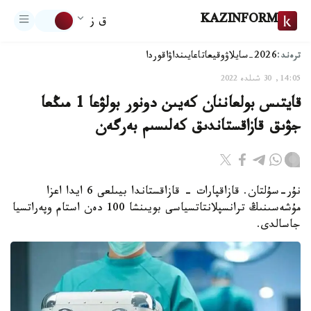
KAZINFORM
ق ز
ترەند:
2026-سايلاۋ
وقيعا
تاعايىنداۋ
اقوردا
14:05, 30 شىلدە 2022
قايتىس بولعاننان كەيىن دونور بولۋعا 1 مىڭعا
جۋىق قازاقستاندىق كەلىسىم بەرگەن
نۇر-سۇلتان. قازاقپارات - قازاقستاندا بيىلعى 6 ايدا اعزا
مۇشەسىنىڭ ترانسپلانتاتسياسى بويىنشا 100 دەن استام وپەراتسيا
جاسالدى.