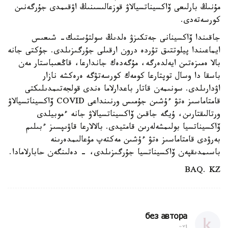
مۇنىڭ بارلىعى ۆاكسيناتسيالاۋ قوزعالىسىنىڭ اۋقىمدى جۇرگەنىن
كورسەتەدى.
جاقىندا ۆاكسينانى جەتكىزۋ ەلدىڭ سولتۇستىك- شىعىس
ايماعىندا پيلوتتىق تۇردە درون ارقىلى جۇرگىزىلدى. جۇكتى جانە
بالا ەمىزەتىن ايەلدەرگە، مۇگەدەك جاندارعا، قاڭعىباستار مەن
باسقا دا وسال توپتارعا كومەك كورسەتۋگە ەرەكشە نازار
اۋدارىلدى. سونىمەن قاتار باعدارلاما ەندى قولجەتىمدىلىكتى
قامتاماسىز ەتۋ ءۇشىن جۇمىس ورنىنداعى COVID ۆاكسيناتسيالاۋ
ورتالىقتارىن، ۇيگە جاقىن ۆاكسيناتسيالاۋ جانە ءموبيلدى
ۆاكسيناتسيا بولىمشەلەرىن قامتيدى. بالالارعا قاۋىپسىز ءبىلىم
بەرۋدى قامتاماسىز ەتۋ ءۇشىن مەكتەپ مۇعالىمدەرىنە
باسىمدىقپەن ۆاكسيناتسيا جۇرگىزىلدى، - دەلىنگەن حابارلامادا.
BAQ. KZ
без автора