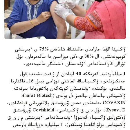
ۆاكسينا الۋعا جارامدى حالىقتىڭ شامامەن %75 ى ءبىرىنشى
كومپونەنتتى، ال %30 ى ەكى دوزاسىن دا سالدىرعان. بۇل
تۋرالى قازاقستانداعى ءۇندىستان ەلشىلىگى مالىمدەدى.
1 ميللياردتىق كەزەڭگە 40 اپتادان از ۋاقىت ىشىندە قول
جەتكىزىلدى، ۆاكسينانىڭ العاشقى دوزاسى بيىل 16-قاڭتاردا
سالىندى. بۇگىندە ءۇندىستان كوپتەگەن پلاتفورمادا بىرنەشە
ۆاكسينانى جاساعان جالعىز ەل بولدى (Bharat Biotech
COVAXIN بەلسەندى ەمەس ۆيرۋستىق پلاتفورمانى قولدانادى،
Zycov-D- بۇل د ن ق ۆاكسيناسى، Covishield ۆيرۋستىق
ۆەكتورلىق ۆاكسينا، گەننوۆا ءۇندىستانداعى ءبىرىنشى م ر ن ق
ۆاكسيناسى بولۋ اتاعىنا ۇمىتكەر). 1 ميلليارد دوزانىڭ بارلىعى