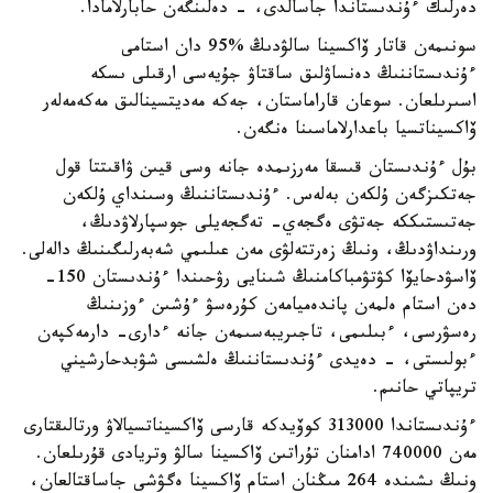
دەرلىك ءۇندىستاندا جاسالدى، - دەلىنگەن حابارلامادا.
سونىمەن قاتار ۆاكسينا سالۋدىڭ %95 دان استامى
ءۇندىستاننىڭ دەنساۋلىق ساقتاۋ جۇيەسى ارقىلى ىسكە
اسىرىلعان. سوعان قاراماستان، جەكە مەديتسينالىق مەكەمەلەر
ۆاكسيناتسيا باعدارلاماسىنا ەنگەن.
بۇل ءۇندىستان قىسقا مەرزىمدە جانە وسى قيىن ۋاقىتتا قول
جەتكىزگەن ۇلكەن بەلەس. ءۇندىستاننىڭ وسىنداي ۇلكەن
جەتىستىككە جەتۋى ەگجەي- تەگجەيلى جوسپارلاۋدىڭ،
ورىنداۋدىڭ، ونىڭ زەرتتەلۋى مەن عىلىمي شەبەرلىگىنىڭ دالەلى.
ۆاسۋدحايۆا كۋتۋمباكامنىڭ شىنايى رۋحىندا ءۇندىستان 150-
دەن استام ەلمەن پاندەميامەن كۇرەسۋ ءۇشىن ءوزىنىڭ
رەسۋرسى، ءبىلىمى، تاجىريبەسىمەن جانە ءدارى- دارمەكپەن
ءبولىستى، - دەيدى ءۇندىستاننىڭ ەلشىسى شۋبدحارشيني
تريپاتي حانىم.
ءۇندىستاندا 313000 كوۆيدكە قارسى ۆاكسيناتسيالاۋ ورتالىقتارى
مەن 740000 ادامنان تۇراتىن ۆاكسينا سالۋ وتريادى قۇرىلعان.
ونىڭ ىشىندە 264 مىڭنان استام ۆاكسينا ەگۋشى جاساقتالعان،