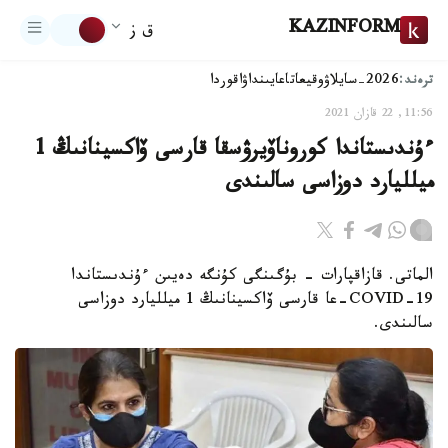
KAZINFORM
ق ز
ترەند:
2026-سايلاۋ
وقيعا
تاعايىنداۋ
اقوردا
11:56, 22 قازان 2021
ءۇندىستاندا كوروناۆيرۋسقا قارسى ۆاكسينانىڭ 1
ميلليارد دوزاسى سالىندى
الماتى. قازاقپارات - بۇگىنگى كۇنگە دەيىن ءۇندىستاندا
COVID-19-عا قارسى ۆاكسينانىڭ 1 ميلليارد دوزاسى
سالىندى.