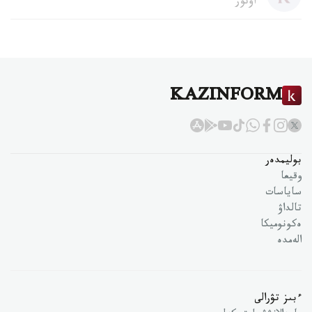
اۆتور
KAZINFORM
بوليمدەر
وقيعا
ساياسات
تالداۋ
ەكونوميكا
الەمدە
ءبىز تۋرالى