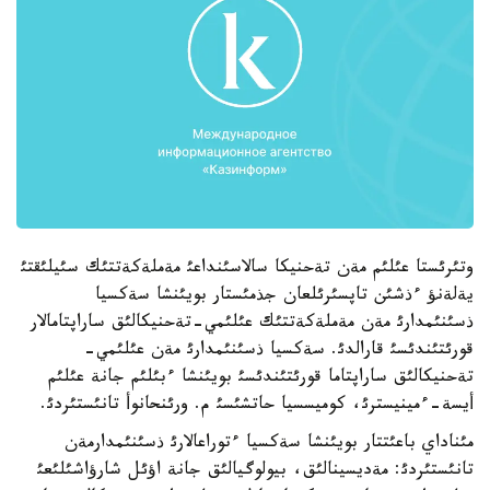
وتئرئستا عئلئم مةن تةحنيكا سالاسئنداعئ مةملةكةتتئك سئيلئقتئ
يةلةنؤ ءذشئن تاپسئرئلعان جذمئستار بويئنشا سةكسيا
ذسئنئمدارئ مةن مةملةكةتتئك عئلئمي-تةحنيكالئق ساراپتامالار
قورئتئندئسئ قارالدئ. سةكسيا ذسئنئمدارئ مةن عئلئمي-
تةحنيكالئق ساراپتاما قورئتئندئسئ بويئنشا ءبئلئم جانة عئلئم
أيسة-ءمينيسترئ، كوميسسيا حاتشئسئ م. ورئنحانوأ تانئستئردئ.
مئناداي باعئتتار بويئنشا سةكسيا ءتوراعالارئ ذسئنئمدارمةن
تانئستئردئ: مةديسينالئق، بيولوگيالئق جانة اؤئل شارؤاشئلئعئ