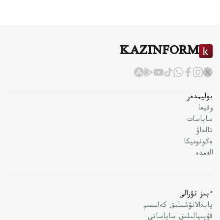
KAZINFORM
بوليمدەر
وقيعا
ساياسات
تالداۋ
ەكونوميكا
الەمدە
ءبىز تۋرالى
پايدالانۋشىلىق كەلىسىم
قۇپىيالىلىق ساياساتى