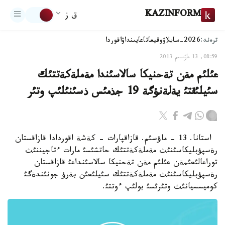
KAZINFORM
ق ز
ترەند:
2026-سايلاۋ
وقيعا
تاعايىنداۋ
اقوردا
08:59, 13 ماۋسىم 2013
عئلئم مةن تةحنيكا سالاسئندا مةملةكةتتئك
سئيلئقتئ يةلةنؤگة 19 جذمئس ذسئنئلئپ وتئر
استانا. 13 - ماؤسئم. قازاقپارات - كةشة اقوردادا قازاقستان
رةسپؤبليكاسئنئث مةملةكةتتئك حاتشئسئ مارات ءتاجيننئث
توراعالئعئمةن عئلئم مةن تةحنيكا سالاسئنداعئ قازاقستان
رةسپؤبليكاسئنئث مةملةكةتتئك سئيلئعئن بةرؤ جونئندةگئ
كوميسسيانئث وتئرئسئ بولئپ ءوتتئ.