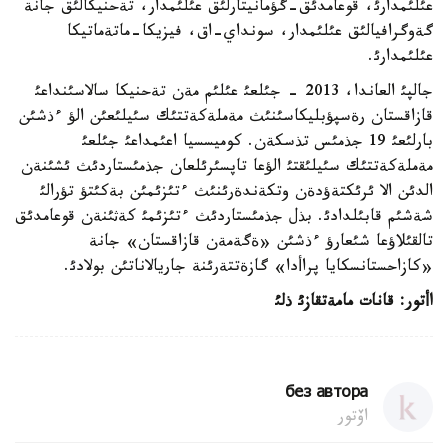
عئلئمدارئ، قوعامدئق-گؤمانيتارلئق عئلئمدار، تةحنيكالئق جانة
گةوگرافيالئق عئلئمدار، سونداي-اق، فيزيكا-ماتةماتيكا
عئلئمدارئ.
جالپئ العاندا، 2013 - جئلعئ عئلئم مةن تةحنيكا سالاسئنداعئ
قازاقستان رةسپؤبليكاسئنئث مةملةكةتتئك سئيلئعئن الؤ ءذشئن
بارلئعئ 19 جذمئس تذسكةن. كوميسسيا اعئمداعئ جئلعئ
مةملةكةتتئك سئيلئقتئ الؤعا تاپسئرئلعان جذمئستاردئث ئشئنةن
الدئن الا ئرئكتةؤدةن وتكةندةرئنئث ءتئزئمئن بةكئتؤ تؤرالئ
شةشئم قابئلدادئ. بذل جذمئستاردئث ءتئزئمئ كةثئنةن قوعامدئق
تالقئلاؤعا شئعارؤ ءذشئن «ةگةمةن قازاقستان» جانة
«كازاحستانسكايا پراأدا» گازةتتةرئنة جاريالاناتئن بولادئ.
اأتور
:
قانات مامةتقازئ ذلئ
без автора
اۆتور