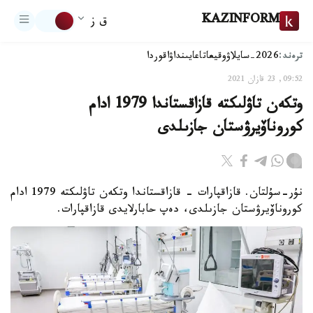
KAZINFORM
ق ز
ترەند:
2026-سايلاۋ
وقيعا
تاعايىنداۋ
اقوردا
09:52, 23 قازان 2021
وتكەن تاۋلىكتە قازاقستاندا 1979 ادام
كوروناۆيرۋستان جازىلدى
نۇر-سۇلتان. قازاقپارات - قازاقستاندا وتكەن تاۋلىكتە 1979 ادام
كوروناۆيرۋستان جازىلدى، دەپ حابارلايدى قازاقپارات.