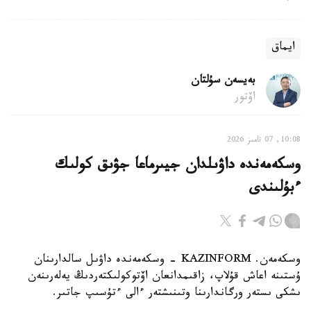
ايماق
بەيسەن سۇلتان
اۆتور
10:08, 07 تامىز 2026
وسكەمەندە داۋىلدان جيىرماعا جۋىق كولىك
ءبۇلىندى
وسكەمەن. KAZINFORM - وسكەمەندە داۋىل سالدارىنان
ۇستىنە اعاش قۇلاپ، زاقىمدانعان اۆتوكولىكتەردىڭ يەلەرىنەن
ىشكى ىستەر ورگاندارىنا وتىنىشتەر ءالى ءتۇسىپ جاتىر.