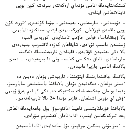
كىشكەنتايدىڭ اناسى مۇنداي ارەكەتتەر بىرنەشە كۇن بويى
قايتالانعانىن ايتادى.
- دۇيسەنبى، سارسەنبى، بەيسەنبى، جۇما كۇندەرى ءتورت كۇن
بويى بالامدى قورلاعان. كورگەنىمدى ايتىپ جەتكىزە المايمىن.
بالا ۇيىقتاماسا، قولىن جاۋىپ تاستايدى. كورپەنى الىپ،
ۇستىنەن باسىپ تۇرادى. شايقاعان كەزدە لاقتىرىپ جىبەرەدى.
بالا ەكى بەتىمەن قۇلايدى. قايتادان تاربيەشىنىڭ ەتەگىنە
جارماسادى. تاماق ىشكىسى كەلسە، ونى دا بەرمەيدى، - دەدى
بالانىڭ اناسى جازيرا عابيدەن.
بالانىڭ جاقىندارىنىڭ ايتۋىنشا، تاربيەشى بۇعان دەيىن دە
ءىستى بولعان. دەگەنمەن بۇدان بالاباقشا باسشىلىعى حابارسىز.
وقيعا بولعان جەكەمەنشىك مەكتەپكە دەيىنگى ءبىلىم بەرۋ ۇيىمى
ءۇش اي بۇرىن اشىلعان. قازىر مۇندا 24 بالا تاربيەلەنەدى.
بالاباقشا قۇرىلتايشىسى ناعيما امانقوسوۆا بۇل جاعدايدىڭ العاش
رەت تىركەلگەنىن ايتىپ، اتا-انادان كەشىرىم سۇرادى.
- ءبىز مۇنى بىلگەن جوقپىز. بۇل جاعدايدى اتا-اناسىمەن