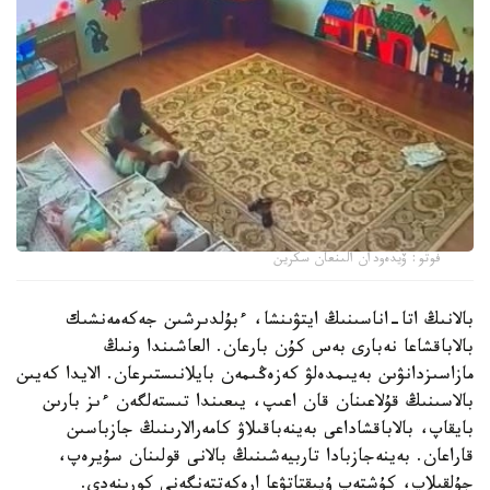
فوتو: ۆيدەودان الىنعان سكرين
بالانىڭ اتا-اناسىنىڭ ايتۋىنشا، ءبۇلدىرشىن جەكەمەنشىك
بالاباقشاعا نەبارى بەس كۇن بارعان. العاشىندا ونىڭ
مازاسىزدانۋىن بەيىمدەلۋ كەزەڭىمەن بايلانىستىرعان. الايدا كەيىن
بالاسىنىڭ قۇلاعىنان قان اعىپ، يىعىندا تىستەلگەن ءىز بارىن
بايقاپ، بالاباقشاداعى بەينەباقىلاۋ كامەرالارىنىڭ جازباسىن
قاراعان. بەينەجازبادا تاربيەشىنىڭ بالانى قولىنان سۇيرەپ،
جۇلقىلاپ، كۇشتەپ ۇيىقتاتۋعا ارەكەتتەنگەنى كورىنەدى.