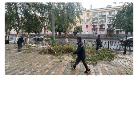
فوتو: وسكەمەن قالاسى اكىمدىگىنەن
قالا اكىمدىگىنىڭ مالىمەتىنشە، داۋىل كەزىندە ورتالىق
كوشەلەردە جەل 15 اعاشتى قۇلاتقان. ولاردىڭ ءبىرقاتارى جول
جيەگىندە تۇرعان اۆتوكولىكتەردىڭ ۇستىنە قۇلادى.
- قازىرگى ۋاقىتتا پوليتسياعا اعاشتاردىڭ قۇلاۋى سالدارىنان
كولىكتەرى زاقىمدانعان 17 اۆتوكولىك يەسىنەن ارىز ءتۇستى، -
دەپ حابارلادى شقو پوليتسيا دەپارتامەنتىنىڭ باسپا ءسوز