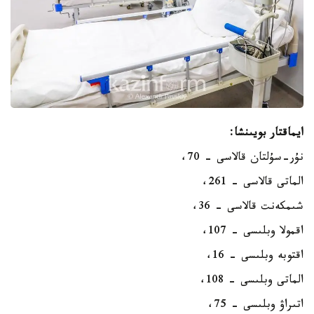
ايماقتار بويىنشا:
نۇر-سۇلتان قالاسى - 70،
الماتى قالاسى - 261،
شىمكەنت قالاسى - 36،
اقمولا وبلىسى - 107،
اقتوبە وبلىسى - 16،
الماتى وبلىسى - 108،
اتىراۋ وبلىسى - 75،