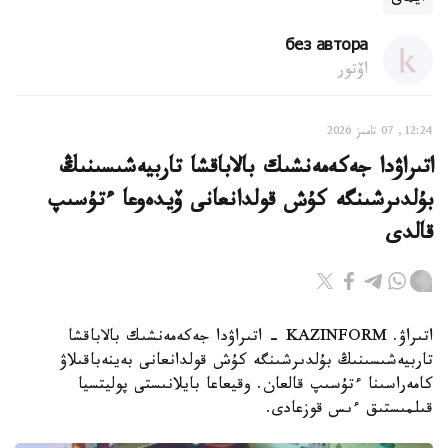
без автора
اۆتور
12:24, 07 تامىز 2026
اتىراۋدا جەكەمەنشىك بالاباقشا تاربيەشىسىنىڭ
بۇلدىرشىنگە كۇش قولدانعانى ۆيدەوعا ءتۇسىپ
قالدى
اتىراۋ. KAZINFORM - اتىراۋدا جەكەمەنشىك بالاباقشا
تاربيەشىسىنىڭ بۇلدىرشىنگە كۇش قولدانعانى بەينەباقىلاۋ
كامەراسىنا ءتۇسىپ قالعان. وقيعاعا بايلانىستى پوليتسيا
قىلمىستىق ءىس قوزعادى.