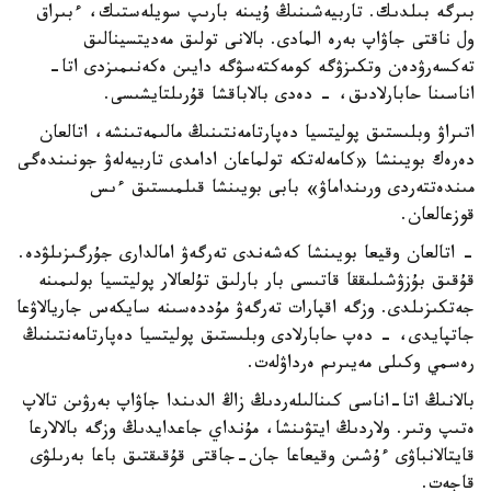
بىرگە بىلدىك. تاربيەشىنىڭ ۇيىنە بارىپ سويلەستىك، ءبىراق
ول ناقتى جاۋاپ بەرە المادى. بالانى تولىق مەديتسينالىق
تەكسەرۋدەن وتكىزۋگە كومەكتەسۋگە دايىن ەكەنىمىزدى اتا-
اناسىنا حابارلادىق، - دەدى بالاباقشا قۇرىلتايشىسى.
اتىراۋ وبلىستىق پوليتسيا دەپارتامەنتىنىڭ مالىمەتىنشە، اتالعان
دەرەك بويىنشا «كامەلەتكە تولماعان ادامدى تاربيەلەۋ جونىندەگى
مىندەتتەردى ورىنداماۋ» بابى بويىنشا قىلمىستىق ءىس
قوزعالعان.
- اتالعان وقيعا بويىنشا كەشەندى تەرگەۋ امالدارى جۇرگىزىلۋدە.
قۇقىق بۇزۋشىلىققا قاتىسى بار بارلىق تۇلعالار پوليتسيا بولىمىنە
جەتكىزىلدى. وزگە اقپارات تەرگەۋ مۇددەسىنە سايكەس جاريالاۋعا
جاتپايدى، - دەپ حابارلادى وبلىستىق پوليتسيا دەپارتامەنتىنىڭ
رەسمي وكىلى مەيىرىم ەرداۋلەت.
بالانىڭ اتا-اناسى كىنالىلەردىڭ زاڭ الدىندا جاۋاپ بەرۋىن تالاپ
ەتىپ وتىر. ولاردىڭ ايتۋىنشا، مۇنداي جاعدايدىڭ وزگە بالالارعا
قايتالانباۋى ءۇشىن وقيعاعا جان-جاقتى قۇقىقتىق باعا بەرىلۋى
قاجەت.