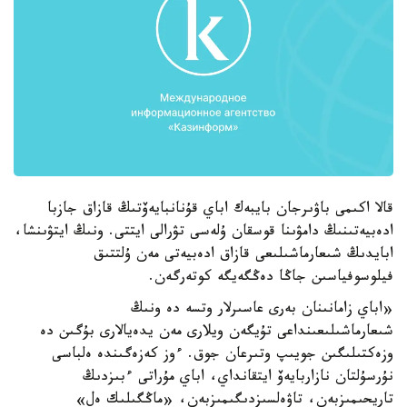
قالا اكىمى باۋىرجان بايبەك اباي قۇنانبايەۆتىڭ قازاق جازبا
ادەبيەتىنىڭ دامۋىنا قوسقان ۇلەسى تۋرالى ايتتى. ونىڭ ايتۋىنشا،
ابايدىڭ شىعارماشىلىعى قازاق ادەبيەتى مەن ۇلتتىق
فيلوسوفياسىن جاڭا دەڭگەيگە كوتەرگەن.
«اباي زامانىنان بەرى عاسىرلار وتسە دە ونىڭ
شىعارماشىلىعىنداعى تۇيگەن ويلارى مەن يدەيالارى بۇگىن دە
وزەكتىلىگىن جويىپ وتىرعان جوق. ءوز كەزەگىندە ەلباسى
نۇرسۇلتان نازاربايەۆ ايتقانداي، اباي مۇراتى ءبىزدىڭ
تاريحىمىزبەن، تاۋەلسىزدىگىمىزبەن، «ماڭگىلىك ەل»