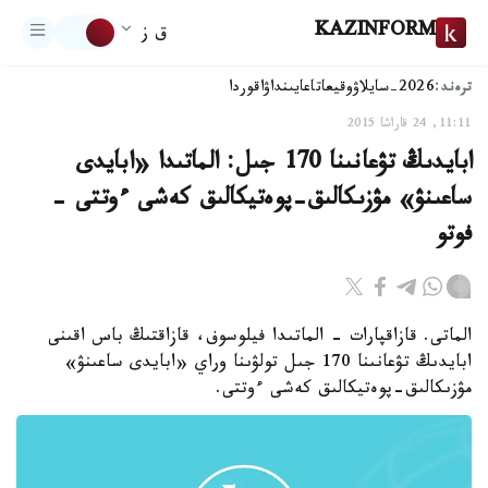
KAZINFORM
ق ز
ترەند:
2026-سايلاۋ
وقيعا
تاعايىنداۋ
اقوردا
11:11, 24 قاراشا 2015
ابايدىڭ تۋعانىنا 170 جىل: الماتىدا «ابايدى
ساعىنۋ» مۋزىكالىق-پوەتيكالىق كەشى ءوتتى -
فوتو
الماتى. قازاقپارات - الماتىدا فيلوسوف، قازاقتىڭ باس اقىنى
ابايدىڭ تۋعانىنا 170 جىل تولۋىنا وراي «ابايدى ساعىنۋ»
مۋزىكالىق-پوەتيكالىق كەشى ءوتتى.