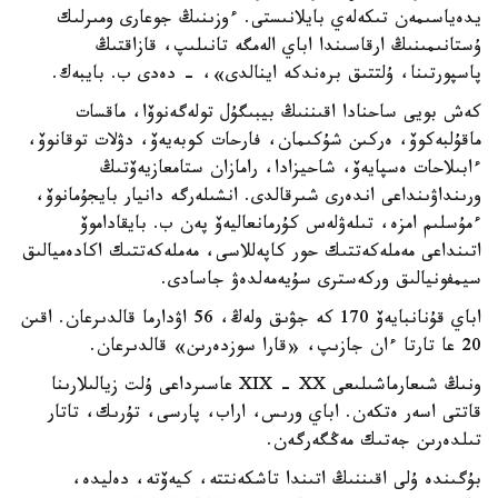
يدەياسىمەن تىكەلەي بايلانىستى. ءوزىنىڭ جوعارى ومىرلىك
ۇستانىمىنىڭ ارقاسىندا اباي الەمگە تانىلىپ، قازاقتىڭ
پاسپورتىنا، ۇلتتىق برەندكە اينالدى»، - دەدى ب. بايبەك.
كەش بويى ساحنادا اقىننىڭ بيبىگۇل تولەگەنوۆا، ماقسات
ماقۇلبەكوۆ، ەركىن شۇكىمان، فارحات كوبەيەۆ، دۋلات توقانوۆ،
ءابىلاحات ەسپايەۆ، شاحيزادا، رامازان ستامعازيەۆتىڭ
ورىنداۋىنداعى اندەرى شىرقالدى. انشىلەرگە دانيار بايجۇمانوۆ،
ءمۇسلىم امزە، تىلەۋلەس كۇرمانعاليەۆ پەن ب. بايقاداموۆ
اتىنداعى مەملەكەتتىك حور كاپەللاسى، مەملەكەتتىك اكادەميالىق
سيمفونيالىق وركەسترى سۇيەمەلدەۋ جاسادى.
اباي قۇنانبايەۆ 170 كە جۋىق ولەڭ، 56 اۋدارما قالدىرعان. اقىن
20 عا تارتا ءان جازىپ، «قارا سوزدەرىن» قالدىرعان.
ونىڭ شىعارماشىلىعى XIX - XX عاسىرداعى ۇلت زيالىلارىنا
قاتتى اسەر ەتكەن. اباي ورىس، اراب، پارسى، تۇرىك، تاتار
تىلدەرىن جەتىك مەڭگەرگەن.
بۇگىندە ۇلى اقىننىڭ اتىندا تاشكەنتتە، كيەۆتە، دەليدە،