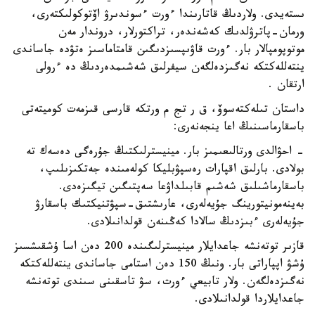
ىستەيدى. ولاردىڭ قاتارىندا ءورت ءسوندىرۋ اۆتوكولىكتەرى،
ورمان-پاترۋلدىك كەشەندەر، تراكتورلار، دروندار مەن
موتوپومپالار بار. ءورت قاۋىپسىزدىگىن قامتاماسىز ەتۋدە جاساندى
ينتەللەكتكە نەگىزدەلگەن سيفرلىق شەشىمدەردىڭ دە ءرولى
ارتقان .
داستان تىلەكتەسوۆ، ق ر تج م ورتكە قارسى قىزمەت كوميتەتى
باسقارماسىنىڭ اعا ينجەنەرى:
- احۋالدى ورتالىعىمىز بار. مينيسترلىكتىڭ جۇرەگى دەسەك تە
بولادى. بارلىق اقپارات رەسپۋبليكا كولەمىندە جەتكىزىلىپ،
باسقارماشىلىق شەشىم قابىلداۋعا سەپتىگىن تيگىزەدى.
بەينەمونيتورينگ جۇيەلەرى، عارىشتىق-سپۋتنيكتىك باسقارۋ
جۇيەلەرى ءبىزدىڭ سالادا كەڭىنەن قولدانىلادى.
قازىر توتەنشە جاعدايلار مينيسترلىگىندە 200 دەن اسا ۇشقىشسىز
ۇشۋ اپپاراتى بار. ونىڭ 150 دەن استامى جاساندى ينتەللەكتكە
نەگىزدەلگەن. ولار تابيعي ءورت، سۋ تاسقىنى سىندى توتەنشە
جاعدايلاردا قولدانىلادى.