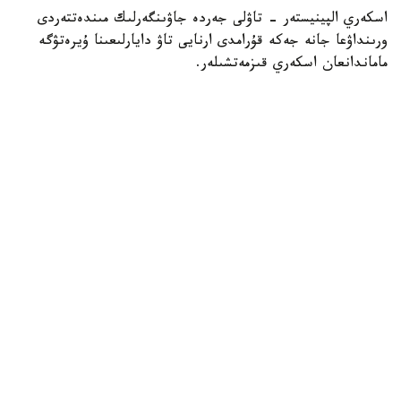
اسكەري الپينيستەر - تاۋلى جەردە جاۋىنگەرلىك مىندەتتەردى
ورىنداۋعا جانە جەكە قۇرامدى ارنايى تاۋ دايارلىعىنا ۇيرەتۋگە
ماماندانعان اسكەري قىزمەتشىلەر.
- تاۋ دايارلىعى بويىنشا ارنايى بىلىكتىلىكتەن وتكەن اسكەري
قىزمەتشىلەر ەلىمىزدىڭ ءتۇرلى اسكەري بولىمدەرىندە قىزمەت
اتقارىپ، تاۋلى جەردەگى جاۋىنگەرلىك دايارلىقتى ۇيىمداستىرۋعا
جانە جەكە قۇرامدى وقىتۋعا ۇلەسىن قوسىپ كەلەدى، -
دەلىنگەن قورعانىس مينيسترلىگىنىڭ Kazinform اگەنتتىگىنە
بەرگەن جاۋابىندا.
اسكەري الپينيستىڭ دايارلىعى بىرنەشە بىلىكتىلىك دەڭگەيىنەن
تۇرادى. تاۋلى وڭىرلەردە جاۋىنگەرلىك مىندەتتەردىڭ ارتۋىنا
بايلانىستى مۇنداي ماماندارعا سۇرانىس ءوسىپ كەلەدى. وسىعان
وراي وقۋ باعدارلامالارىن جەتىلدىرۋ، نۇسقاۋشىلار قۇرامىن
كۇشەيتۋ جانە اسكەري دايارلىقتان وتەتىن ماماندار سانىن
كەزەڭ-كەزەڭىمەن ارتتىرۋ كوزدەلگەن.