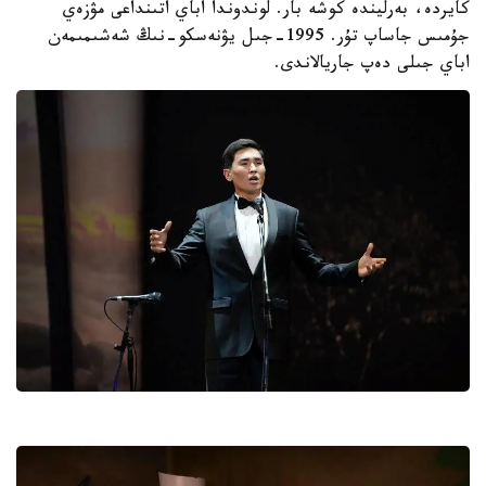
كايردە، بەرليندە كوشە بار. لوندوندا اباي اتىنداعى مۋزەي
جۇمىس جاساپ تۇر. 1995-جىل يۋنەسكو-نىڭ شەشىمىمەن
اباي جىلى دەپ جاريالاندى.