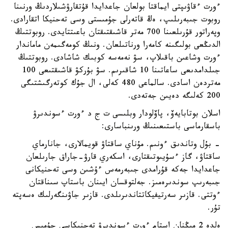
ءورت ءقاۋىپتى ايماقتا بولعان جاعدايدا قۇتقارۋشىلاردىڭ ورنىنا
روبوت جىبەرىلىپ، ەڭ قاتەرلى جۇمىستى وسى تەحنيكا اتقارادى.
وپەراتور قۇرىلعىنا 700 مەتر قاشىقتىقتان باعىتتايدى. روبوتتىڭ
الدىڭعى بولىگىنە كامەرا ورناتىلعان. ونىڭ كومەگىمەن ماماندار
ءورت وشاعىن باقىلاپ، سۋ نەمەسە كوبىك شاشادى. روبوتتىڭ
جىلدامدىعى ساعاتىنا 10 شاقىرىم. سۋ بۇركۋ قاشىقتىعى 100
مەتردەن اسادى. سالماعى 480 كەلى، ال جۇك كوتەرگىشتىگى
200 كەلىگە دەيىن جەتەدى.
اسلان بوتابايەۆ، پاۆلودار وبلىسى ت ج د ءورت ءسوندىرۋ
باسقارماسى باستىعىنىڭ ورىنباسارى:
- بۇل وتاندىق ءونىم. مۇناي ساقتاۋ قويمالارى، جانارماي
ساقتاۋ، گاز ءسۇيىوتىقتارى، اسكەري قارۋ-جاراق جارىلعان
جاعدايدا جەكە قۇرامدى جىبەرمەس ءۇشىن وسى تەحنيكانى
جىبەرىپ سوندىرەمىز. جەلتوقسان ايىنان باستاپ سىناقتان
ءوتتى. قازىر سەرتيفيكاتتاندىرىلدى. قازىر جاۋىنگەرلىك ەسەپتە
تۇر.
ەلدە 2 مىڭنان استام ءورت ءسوندىرۋ تەحنيكاسى جۇمىس