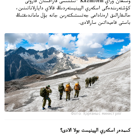
وسىعان وراي Kazinform ءتىلشىسى قازاقستان قارۋلى
كۇشتەرىندەگى اسكەري الپينيستەردىڭ قالاي دايارلاناتىنىن،
حالىقارالىق ارەناداعى جەتىستىكتەرىن جانە بۇل ماماندىقتىڭ
باستى قاعيداتىن سارالادى.
Фото: Қорғаныс министрліг
كىمدەر اسكەري الپينيست بولا الادى؟