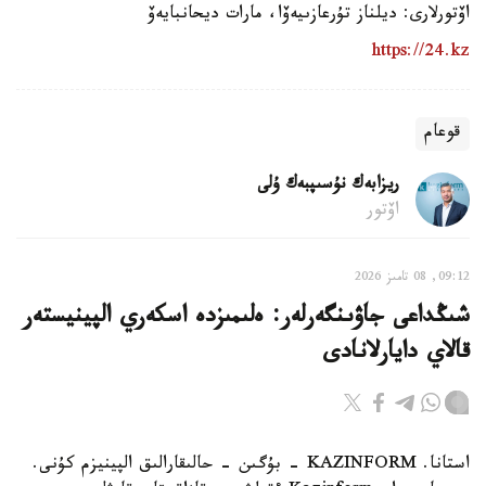
اۆتورلارى: ديلناز تۇرعازىيەۆا، مارات ديحانبايەۆ
https://24.kz
قوعام
ريزابەك نۇسىپبەك ۇلى
اۆتور
09:12, 08 تامىز 2026
شىڭداعى جاۋىنگەرلەر: ەلىمىزدە اسكەري الپينيستەر
قالاي دايارلانادى
استانا. KAZINFORM - بۇگىن - حالىقارالىق الپينيزم كۇنى.