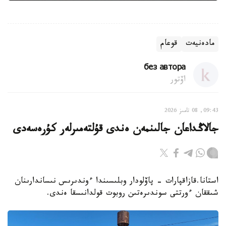
مادەنيەت
قوعام
без автора
اۆتور
09:43, 08 تامىز 2026
جالاڭداعان جالىنمەن ەندى قۇلتەمىرلەر كۇرەسەدى
استانا.قازاقپارات - پاۆلودار وبلىسىندا ءوندىرىس نىساندارىنان
شىققان ءورتتى سوندىرەتىن روبوت قولدانىسقا ەندى.