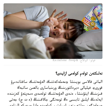
فوتو: كوللاج: Kazinform/ Freepik
نەلىكتەن تولەم كولەمى ازايدى؟
الماتى قالاسى بويىنشا «مەملەكەتتىك الەۋمەتتىك ساقتاندىرۋ
قورى» فيليالى ديرەكتورىنىڭ ورىنباسارى بالعىن ساتبەك
قىزىنىڭ ايتۋىنشا، ەندى الەۋمەتتىك تولەمدى ەسەپتەۋ كەزىندە
ايەلدىڭ ايلىق تابىسى ەڭ تومەنگى جالاقىنىڭ (ە ت ج) جەتى