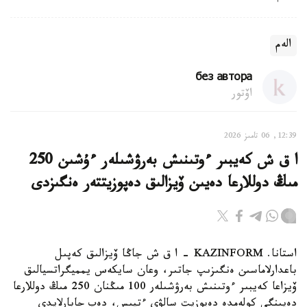
الەم
без автора
اۆتور
12:39, 06 تامىز 2026
ا ق ش كەيبىر ءوتىنىش بەرۋشىلەر ءۇشىن 250
مىڭ دوللارعا دەيىن ۆيزالىق دەپوزيتتەر ەنگىزدى
استانا. KAZINFORM – ا ق ش جاڭا ۆيزالىق كەپىل
باعدارلاماسىن ەنگىزىپ جاتىر، وعان سايكەس يمميگراتسيالىق
ۆيزاعا كەيبىر ءوتىنىش بەرۋشىلەر 100 مىڭنان 250 مىڭ دوللارعا
دەيىنگى كولەمدە دەپوزيت سالۋى ءتيىس، دەپ حابارلايدى