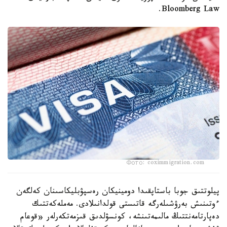
Bloomberg Law.
Фото: coximmigration.com
پيلوتتىق جوبا باستاپقىدا دومينيكان رەسپۋبليكاسىنان كەلگەن
ءوتىنىش بەرۋشىلەرگە قاتىستى قولدانىلادى. مەملەكەتتىك
دەپارتامەنتتىڭ مالىمەتىنشە، كونسۋلدىق قىزمەتكەرلەر «قوعام