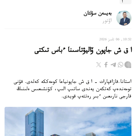
بەيسەن سۇلتان
اۆتور
10:52, 06 تامىز 2026
ا ق ش جاپون ۆاليۋتاسىنا ءباس تىكتى
استانا.قازاقپارات - ا ق ش جاپونياعا كومەككە كەلدى. قۇنى
تومەندەپ كەتكەن يەندى ساتىپ الىپ، كۇنشىعىس ەلىنىڭ
قارجى نارىعىن ءبىر رەتتەپ قويدى.