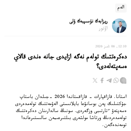
الەم
ريزابەك نۇسىپبەك ۇلى
اۆتور
12:10, 06 تامىز 2026
دەكرەتتىك تولەم نەگە ازايدى جانە ەندى قالاي
ەسەپتەلەدى؟
استانا. قازاقپارات - قازاقستاندا 2026 -جىلدان باستاپ
جۇكتىلىك پەن بوسانۋعا بايلانىستى الەۋمەتتىك تولەمدەردى
ەسەپتەۋ ءتارتىبى وزگەردى. سونىڭ سالدارىنان دەكرەتتىك
تولەمدەردىڭ ورتاشا مولشەرى بىلتىرعىمەن سالىستىرعاندا
تومەندەگەن.