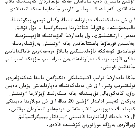
ءۇشىن ماسىل» دەپ سانالعان جەكە تۇلعالاردان كەپىلدىك تالاپ
ەتە الادى. كەپىلدىك سوماسى ءاربىر جاعدايعا جەكە انىقتالادى.
ا ق ش مەملەكەتتىك دەپارتامەنتىنىڭ وكىلى توممي پيگوتتتىڭ
مالىمدەۋىنشە، «قۇراما شتاتتارىنا يمميگراتسيا - بۇل قۇقىق
ەمەس، ارتىقشىلىق». ول باعدارلاما الەۋمەتتىك قاۋىپسىزدىك
جەلىسىن قورعاۋعا باعىتتالعانىن جانە ءوتىنىش بەرۋشىلەردىڭ
قوعامدىق كومەككە تاۋەلدىلىگىن باعالاۋ ەرەجەلەرىن قاتاڭداتاتىن
ىشكى قاۋىپسىزدىك دەپارتامەنتىمەن بىرلەسىپ جۇزەگە اسىرىلىپ
جاتقانىن قوستى.
جاڭا باعدارلاما ترامپ اكىمشىلىگى ەنگىزگەن باسقا شەكتەۋلەردى
تولىقتىرىپ وتىر. ا ق ش مەملەكەتتىك دەپارتامەنتى بۇعان دەيىن
«ۆ» كاتەگوريالى تۋريستىك جانە ىسكەرلىك ۆيزالارعا ءوتىنىش
بەرگەن كەيبىر ادامدار ءۇشىن 20 مىڭ ا ق ش دوللارىنا دەيىنگى
كەپىلدىك دەپوزيتىن تالاپ ەتەتىن ەرەجەلەر شىعارعان بولاتىن،
ال 75 ەلدىڭ ازاماتتارىنا قاتىستى ءبىرقاتار يمميگراتسيالىق
ۆيزالاردى بەرۋگە موراتوريي كۇشىندە قالادى.