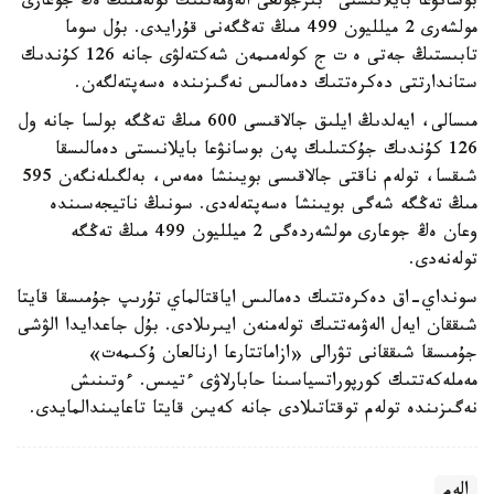
بوسانۋعا بايلانىستى ءبىرجولعى الەۋمەتتىك تولەمنىڭ ەڭ جوعارى
مولشەرى 2 ميلليون 499 مىڭ تەڭگەنى قۇرايدى. بۇل سوما
تابىستىڭ جەتى ە ت ج كولەمىمەن شەكتەلۋى جانە 126 كۇندىك
ستاندارتتى دەكرەتتىك دەمالىس نەگىزىندە ەسەپتەلگەن.
مىسالى، ايەلدىڭ ايلىق جالاقىسى 600 مىڭ تەڭگە بولسا جانە ول
126 كۇندىك جۇكتىلىك پەن بوسانۋعا بايلانىستى دەمالىسقا
شىقسا، تولەم ناقتى جالاقىسى بويىنشا ەمەس، بەلگىلەنگەن 595
مىڭ تەڭگە شەگى بويىنشا ەسەپتەلەدى. سونىڭ ناتيجەسىندە
وعان ەڭ جوعارى مولشەردەگى 2 ميلليون 499 مىڭ تەڭگە
تولەنەدى.
سونداي-اق دەكرەتتىك دەمالىس اياقتالماي تۇرىپ جۇمىسقا قايتا
شىققان ايەل الەۋمەتتىك تولەمنەن ايىرىلادى. بۇل جاعدايدا الۋشى
جۇمىسقا شىققانى تۋرالى «ازاماتتارعا ارنالعان ۇكىمەت»
مەملەكەتتىك كورپوراتسياسىنا حابارلاۋى ءتيىس. ءوتىنىش
نەگىزىندە تولەم توقتاتىلادى جانە كەيىن قايتا تاعايىندالمايدى.
الەم