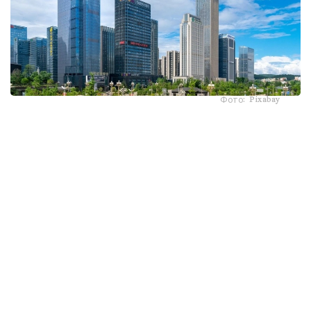
Фото: Pixabay
ەسەسىنە يەنگە شاققاندا دوللاردىڭ قۇنى ءتۇستى. بۇلاي بولارىن
ا ق ش بىلمەي وتىرعان جوق. ءبىراق اق ءۇي جاپونداردى
نەعىپ جارىلقاپ قالدى؟ يەنگە نەگە ءباس تىكتى؟ بۇل ۋاقىتشا
جاعداي ما؟ يەننىڭ كەيىنگى جاعداي قالاي بولماق؟
ا ق ش قارجى ءمينيسترىنىڭ قويىن داپتەرىندەگى مىنا جازباسى
جاريالانعان سوڭ، ۆاشينگتوننىڭ يەن ساۋداسىنا قانشا قارجى
جۇمساعانى بەلگىلى بولدى. سۋرەتتە سكوت بەسسەنت: "5-10
ميلليارد دوللارعا جاپون ۆاليۋتاسىنا ساتىپ الۋ كەرەك" دەپ وزىنە
ءتۇرتىپ قويعانى انىق كورىنەدى. Financial Times
باسىلىمىنىڭ دەرەگى بويىنشا قۇراما شتاتتار يەن ساتىپ الۋ