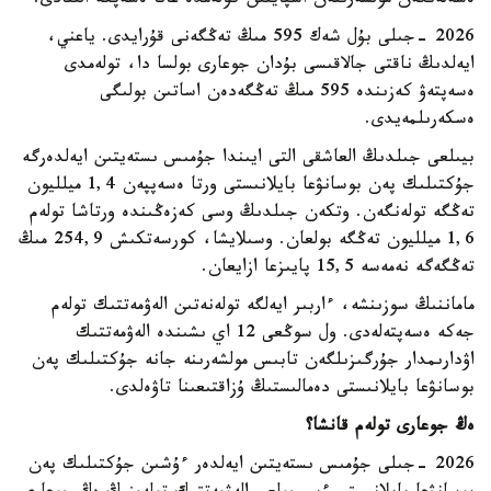
ەسەلەنگەن مولشەرىنەن اسپايتىن كولەمدە عانا ەسەپكە الىنادى.
2026 -جىلى بۇل شەك 595 مىڭ تەڭگەنى قۇرايدى. ياعني،
ايەلدىڭ ناقتى جالاقىسى بۇدان جوعارى بولسا دا، تولەمدى
ەسەپتەۋ كەزىندە 595 مىڭ تەڭگەدەن اساتىن بولىگى
ەسكەرىلمەيدى.
بيىلعى جىلدىڭ العاشقى التى ايىندا جۇمىس ىستەيتىن ايەلدەرگە
جۇكتىلىك پەن بوسانۋعا بايلانىستى ورتا ەسەپپەن 1,4 ميلليون
تەڭگە تولەنگەن. وتكەن جىلدىڭ وسى كەزەڭىندە ورتاشا تولەم
1,6 ميلليون تەڭگە بولعان. وسىلايشا، كورسەتكىش 254,9 مىڭ
تەڭگەگە نەمەسە 15,5 پايىزعا ازايعان.
ماماننىڭ سوزىنشە، ءاربىر ايەلگە تولەنەتىن الەۋمەتتىك تولەم
جەكە ەسەپتەلەدى. ول سوڭعى 12 اي ىشىندە الەۋمەتتىك
اۋدارىمدار جۇرگىزىلگەن تابىس مولشەرىنە جانە جۇكتىلىك پەن
بوسانۋعا بايلانىستى دەمالىستىڭ ۇزاقتىعىنا تاۋەلدى.
ەڭ جوعارى تولەم قانشا؟
2026 -جىلى جۇمىس ىستەيتىن ايەلدەر ءۇشىن جۇكتىلىك پەن