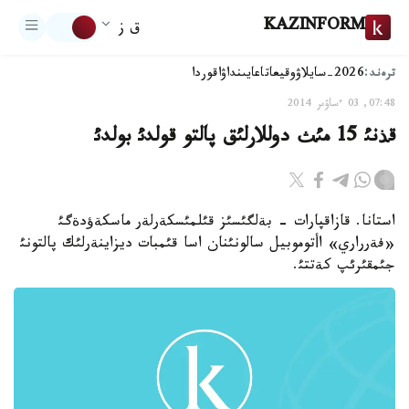
KAZINFORM
ق ز
ترەند:
2026-سايلاۋ
وقيعا
تاعايىنداۋ
اقوردا
07:48, 03 ءساۋىر 2014
قذنئ 15 مئث دوللارلئق پالتو قولدئ بولدئ
استانا. قازاقپارات - بةلگئسئز قئلمئسكةرلةر ماسكةؤدةگئ
«فةرراري» اأتوموبيل سالونئنان اسا قئمبات ديزاينةرلئك پالتونئ
جئمقئرئپ كةتتئ.