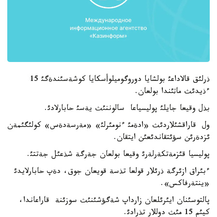
ذرلئق قالاداعئ بولشايا دوروگوميلوأسكايا كوشةسئندةگئ 15
ءذيدئث ماثئندا بولعان.
بذل وقيعا جايلئ پوليسياعا سالوننئث يةسئ حابارلادئ.
ول قاراقشئلاردئث «ادةمئ ءنومئرلئ» «مةرسةدةس» كولئگئمةن
ئزدةرئن سؤئتقاندئعئن ايتقان.
پوليسيا قئزمةتكةرلةرئ وقيعا بولعان جةرگة شذعئل جةتتئ.
ءبئراق ازئرگة ذرئلار قولعا تذسة قويعان جوق، دةپ حابارلايدئ
«ينتةرفاكس».
پالتوسئنان ايئرئلعان زارداپ شةگؤشئنئث سوزئنة قاراعاندا،
كيئم 15 مئث دوللار تذرادئ.