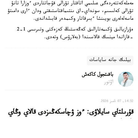
مەملەكەتتەردەگى عىلىمي اتاقتار تۋرالى قۇجاتتاردى ءوزارا تانۋ
تۋرالى كەلىسىم، سونداي-اق ىنتىماقتاستىقتى ودان ءارى دامىتۋ
ماسەلەلەرى بويىنشا ءبىرقاتار وكىمدەر قابىلداندى.
ەۋرازيالىق ۇكىمەتارالىق كەڭەستىڭ كەزەكتى وتىرىسى 1-2
-قازاندا مينسك قالاسىندا (بەلارۋس) وتەدى.
بيلىك جانە ساياسات
باقىتجول كاكەش
اۆتور
14:52, 07 تامىز 2026
قۇرىلتاي سايلاۋى: ءوز ۋچاسكەڭىزدى قالاي وڭاي
تابۋعا بولادى