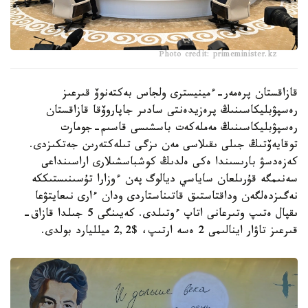
Photo credit: primeminister.kz
قازاقستان پرەمەر-ءمينيسترى ولجاس بەكتەنوۆ قىرعىز
رەسپۋبليكاسىنىڭ پرەزيدەنتى سادىر جاپاروۆقا قازاقستان
رەسپۋبليكاسىنىڭ مەملەكەت باسشىسى قاسىم-جومارت
توقايەۆتىڭ جىلى ىقىلاسى مەن ىزگى تىلەكتەرىن جەتكىزدى.
كەزەدسۋ بارىسىندا ەكى ەلدىڭ كوشباسشىلارى اراسىنداعى
سەنىمگە قۇرىلعان ساياسي ديالوگ پەن ءوزارا تۇسىنىستىككە
نەگىزدەلگەن وداقتاستىق قاتىناستاردى ودان ءارى نىعايتۋعا
ىقپال ەتىپ وتىرعانى اتاپ ءوتىلدى. كەيىنگى 5 جىلدا قازاق-
قىرعىز تاۋار اينالىمى 2 ەسە ارتىپ، $2,2 ميلليارد بولدى.