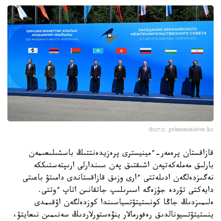
Фото: primeminister.kz
قازاقستان پرەمەر-ءمينيسترى پرەزيدەنتتىڭ باسشىلىعىمەن
بارلىق مەملەكەتپەن اشىقتىق پەن سىندارلى ارىپتەستىككە
نەگىزدەلگەن ادىلەتتى ءارى وزىق قازاقستاندى دامىتۋ باعىتى
دايەكتى تۇردە جۇزەگە اسىرىلىپ جاتقانىن اتاپ ءوتتى.
ەلىمىزدىڭ جاڭا كونستيتۋتسياسىندا كوزدەلگەن اۋقىمدى
ينستيتۋتسيونالدىق رەفورمالار ينۆەستورلاردىڭ سەنىمىن نىعايتۋ،