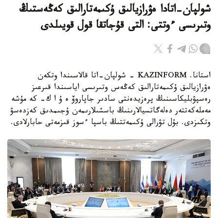
شولپان-اتادا ەۋرازيالىق ۇكىمەتارالىق كەڭەستىڭ
وتىرىسى ءوتتى: التى قۇجاتقا قول قويىلدى
استانا. KAZINFORM - شولپان-اتا قالاسىندا وتكەن
ەۋرازيالىق ۇكىمەتارالىق كەڭەس وتىرىسى اياسىندا قىرعىز
رەسپۋبليكاسىنىڭ پرەزيدەنتى سادىر جاپاروۆ ە ۇ ا ك- كە مۇشە
مەملەكەتتەر دەلەگاتسيالارىنىڭ باسشىلارىمەن ۇجىمدىق كەزدەسۋ
وتكىزدى. بۇل تۋرالى ۇكىمەتتىڭ باسپا ءسوز قىزمەتى حابارلادى.