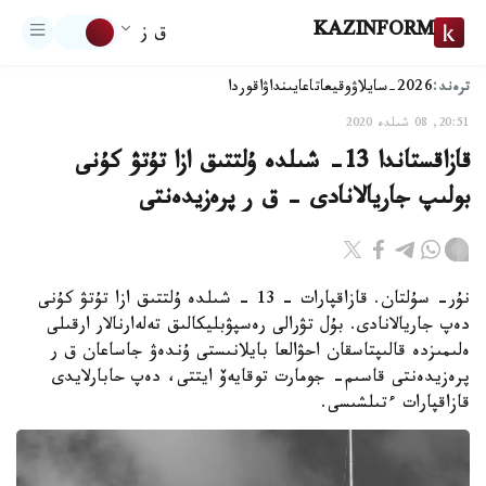
KAZINFORM
ق ز
ترەند:
2026-سايلاۋ
وقيعا
تاعايىنداۋ
اقوردا
20:51, 08 شىلدە 2020
قازاقستاندا 13- شىلدە ۇلتتىق ازا تۇتۋ كۇنى
بولىپ جاريالانادى – ق ر پرەزيدەنتى
نۇر- سۇلتان. قازاقپارات - 13 - شىلدە ۇلتتىق ازا تۇتۋ كۇنى
دەپ جاريالانادى. بۇل تۋرالى رەسپۋبليكالىق تەلەارنالار ارقىلى
ەلىمىزدە قالىپتاسقان احۋالعا بايلانىستى ۇندەۋ جاساعان ق ر
پرەزيدەنتى قاسىم- جومارت توقايەۆ ايتتى، دەپ حابارلايدى
قازاقپارات ءتىلشىسى.