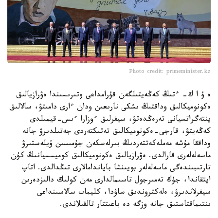
Photo credit: primeminister.kz
ە ۇ ا ك- ءتىڭ كەڭەيتىلگەن قۇرامداعى وتىرىسىندا ەۋرازيالىق
ەكونوميكالىق وداقتىڭ ىشكى نارىعىن ودان ءارى دامىتۋ، سالالىق
ينتەگراتسيانى تەرەڭدەتۋ، سيفرلىق ءوزارا ءىس-قيمىلدى
كەڭەيتۋ، قارجى-ەكونوميكالىق تەتىكتەردى جەتىلدىرۋ جانە
وداققا مۇشە مەملەكەتتەردىڭ بىرلەسكەن جۇمىسىن ۇيلەستىرۋ
ماسەلەلەرى قارالدى. ەۋرازيالىق ەكونوميكالىق كوميسسيانىڭ كۇن
تارتىبىندەگى ماسەلەلەر بويىنشا باياندامالارى تىڭدالدى. اتاپ
ايتقاندا، جۇك تەمىرجول تاسىمالدارى مەن كولىك دالىزدەرىن
سيفرلاندىرۋ، ەلەكتروندىق ساۋدا، كليمات سالاسىنداعى
ىنتىماقتاستىق جانە وزگە دە باعىتتار تالقىلاندى.