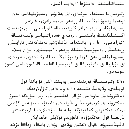
ىنتىماقتاستىقتى دامىتۋعا ءاردايىم اشىق.
وتىرىس بارىسىندا، سونداي-اق بەلارۋس رەسپۋبليكاسى مەن
ارمەنيا رەسپۋبليكاسىنىڭ پرەمەر-مينيسترلەرى، قىرعىز
رەسپۋبليكاسى مينيسترلەر كابينەتىنىڭ ءتوراعاسى - پرەزيدەنت
اكىمشىلىگىنىڭ باسشىسى، رەسەي فەدەراتسياسى ۇكىمەتىنىڭ
ءتوراعاسى، ەا ە و جانىنداعى باقىلاۋشى مەملەكەتتەر تاراپىنان
وزبەكستان رەسپۋبليكاسىنىڭ پرەمەر-ءمينيسترى، يران يسلام
رەسپۋبليكاسى مەن كۋبا رەسپۋبليكاسىنىڭ وكىلدەرى، سونداي-
اق ەۋرازيالىق ەكونوميكالىق كوميسسيا القاسىنىڭ ءتوراعاسى ءسوز
سويلەدى.
ەۇاك وتىرىسىنىڭ قورىتىندىسى بويىنشا التى قۇجاتقا قول
قويىلدى. ولاردىڭ ىشىندە ە ا ە و- داعى تاۋارلاردىڭ
ەلەكتروندىق ساۋداسى تۋرالى كەلىسىم بار، ونى جۇزەگە اسىرۋ
ەلەكتروندىق كوممەرتسيانى قارقىندى دامىتۋعا، بيزنەس ءۇشىن
مۇمكىندىكتەردى كەڭەيتۋگە جانە قاتىسۋشىلاردىڭ ارىپتەستەر
نارىعىنا قول جەتكىزۋدە اناعۇرلىم قولايلى جاعدايلار
قالىپتاستىرۋعا ىقپال ەتەتىن بولادى. بۇدان باسقا، وداققا مۇشە