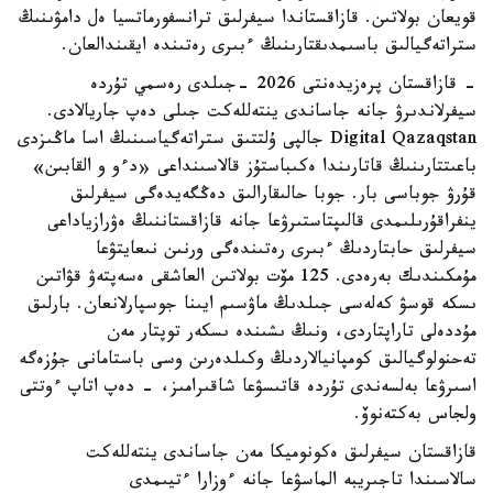
قويعان بولاتىن. قازاقستاندا سيفرلىق ترانسفورماتسيا ەل دامۋىنىڭ
ستراتەگيالىق باسىمدىقتارىنىڭ ءبىرى رەتىندە ايقىندالعان.
- قازاقستان پرەزيدەنتى 2026 -جىلدى رەسمي تۇردە
سيفرلاندىرۋ جانە جاساندى ينتەللەكت جىلى دەپ جاريالادى.
Digital Qazaqstan جالپى ۇلتتىق ستراتەگياسىنىڭ اسا ماڭىزدى
باعىتتارىنىڭ قاتارىندا ەكىباستۇز قالاسىنداعى «دءو و القابىن»
قۇرۋ جوباسى بار. جوبا حالىقارالىق دەڭگەيدەگى سيفرلىق
ينفراقۇرىلىمدى قالىپتاستىرۋعا جانە قازاقستاننىڭ ەۋرازياداعى
سيفرلىق حابتاردىڭ ءبىرى رەتىندەگى ورنىن نىعايتۋعا
مۇمكىندىك بەرەدى. 125 مۆت بولاتىن العاشقى ەسەپتەۋ قۋاتىن
ىسكە قوسۋ كەلەسى جىلدىڭ ماۋسىم ايىنا جوسپارلانعان. بارلىق
مۇددەلى تاراپتاردى، ونىڭ ىشىندە ىسكەر توپتار مەن
تەحنولوگيالىق كومپانيالاردىڭ وكىلدەرىن وسى باستامانى جۇزەگە
اسىرۋعا بەلسەندى تۇردە قاتىسۋعا شاقىرامىز، - دەپ اتاپ ءوتتى
ولجاس بەكتەنوۆ.
قازاقستان سيفرلىق ەكونوميكا مەن جاساندى ينتەللەكت
سالاسىندا تاجىريبە الماسۋعا جانە ءوزارا ءتيىمدى