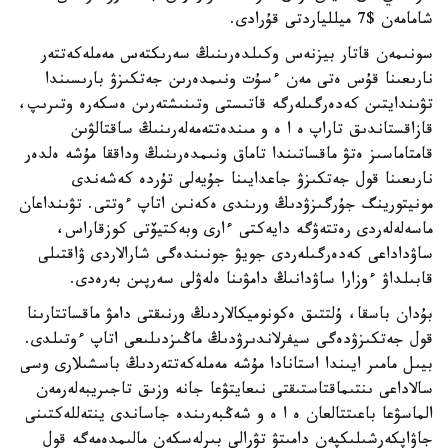
شامامەن $7 ميللياردتى قۇرادى.
سونىمەن قاتار بيزنەس وكىلدەرىنىڭ سەرىكتەس مەملەكەتتەر
نارىعىنا قۇس ەتى مەن ءسۇت ونىمدەرىن جەتكىزۋ بارىسىندا
تۋىندايتىن كەدەرگىلەرگە قاتىستى وتىنىشتەرىن ەسكەرە وتىرىپ،
قازاقستاندىق تاراپ ە ا ە و مىندەتتەمەلەرىنىڭ ساقتالۋىن
قامتاماسىز ەتۋ ماقساتىندا تاماق ونىمدەرىنىڭ وداققا مۇشە ەلدەر
نارىعىنا قول جەتكىزۋ جاعدايىنا جۇيەلى تۇردە كەشەندى
مونيتورينگ جۇرگىزۋدىڭ ورىندى ەكەنىن اتاپ ءوتتى. تۋىنداعان
ماسەلەلەردى رەتتەۋگە دايەكتى ءارى وبەكتيۆتى كوزقاراس،
ساۋداداعى كەدەرگىلەردى جويۋ جونىندەگى شارالاردى ۋاقتىلى
قابىلداۋ ءوزارا ساۋدانىڭ دامۋىنا ەلەۋلى سەرپىن بەرەدى.
بۇدان باسقا، ۇلتتىق ەكونوميكالاردىڭ ورنىقتى دامۋ ماقساتتارىنا
قول جەتكىزۋدەگى سيفرلاندىرۋدىڭ ماڭىزدىلىعى اتاپ ءوتىلدى.
بيىل مامىر ايىندا استانادا مۇشە مەملەكەتتەردىڭ باسشىلارى وسى
سالاداعى ىنتىماقتاستىقتى نىعايتۋعا جانە وزىق تاجىريبەلەرمەن
الماسۋعا باعىتتالعان ە ا ە و شەڭبەرىندە جاساندى ينتەللەكتىنى
جاۋاپكەرشىلىكپەن دامىتۋ تۋرالى بىرلەسكەن مالىمدەمەگە قول