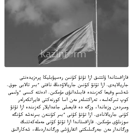
قازاقستاندا ۇلتتىق ازا تۇتۋ كۇنىن رەسپۋبليكا پرەزيدەنتى
جاريالايدى. ازا تۇتۋ كۇنىن جاريالاۋدىڭ ناقتى ءبىر تالابى جوق.
شەشىم وقيعا كەزىندە قابىلدانۋى مۇمكىن. ادەتتە كىسى ءولىمى
كوپ تىركەلسە، تەراكتىلەر مەن اسا كورنەكتى قايراتكەرلەر
ومىردەن وزعاندا، وزگە دە قايعىلى جاعدايلار كەزىندە ازا تۇتۋ
كۇنى جاريالانادى. ازا تۇتۋ كۇنى ءبىر كۇننەن بىرنەشە كۇنگە
سوزىلۋى مۇمكىن. قازاقستاندا ازا تۇتۋ كۇنى مەملەكەتتىك
ورگاندار مەن جەرگىلىكتى اتقارۋشى ورگانداردىڭ، شەكارالىق