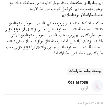
ديپلوماتيالىق مەكەمەلەردىڭ عيماراتتارىنداعى مەملەكەتتىك تۋ
تومەن تۇسىرىلەدى. كوڭىل كوتەرەتىن شارالار مەن
تەلەباعدارلامالار توقتاتىلادى.
ەسكە سالا كەتسەك، ق ر پرەزيدەنتى قاسىم- جومارت توقايەۆ
2019 -جىلدىڭ 28 - جەلتوقسانىن جالپى ۇلتتىق ازا تۇتۋ كۇنى
دەپ جاريالادى. «پرەزيدەنت قاسىم- جومارت توقايەۆ الماتى
ماڭىندا ۇشاق اپاتىنان ادامداردىڭ قازا بولۋىنا بايلانىستى 2019
-جىلدىڭ 28 - جەلتوقسانىن جالپى ۇلتتىق ازا تۇتۋ كۇنى دەپ
جاريالادى» دەلىنگەن حابارلامادا.
بيلىك جانە ساياسات
без автора
اۆتور
18:45, 07 تامىز 2026