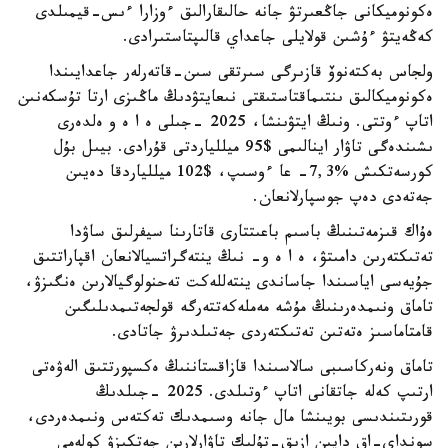
ەكونوميكانى جاڭعىرتۋ جانە حالىقارالىق ءوزارا ءىس-قيمىلدى
كەڭەيتۋ ءۇشىن قولايلى جاعداي قالىپتاستىرادى.
ولجاس بەكتەنوۆ قازىرگى سىرتقى سىن-قاتەرلەر جاعدايىندا
ەكونوميكالىق ىنتىماقتاستىقتى نىعايتۋدىڭ ماڭىزى ارتا تۇسكەنىن
اتاپ ءوتتى. ونىڭ ايتۋىنشا، 2025 -جىلى ە ا ە و ەلدەرى
ىشىندەگى تاۋار اينالىمى $95 ميللياردتى قۇرادى. بيىل بۇل
كورسەتكىش %7,3- عا ءوسىپ، $102 ميللياردقا دەيىن
جەتەدى دەپ جوسپارلانعان.
ەۇاك قىزمەتىنىڭ باسىم باعىتتارى قاتارىنا سيفرلىق ساۋدا
تەتىكتەرىن دامىتۋ، ە ا ە و- نىڭ ينتەگراتسيالانعان اقپاراتتىق
جۇيەسى اياسىندا جاساندى ينتەللەكت تەحنولوگيالارىن ەنگىزۋ،
تاماق ونىمدەرىنىڭ مۇشە مەملەكەتتەرگە قولجەتىمدىلىگىن
قامتاماسىز ەتەتىن تەتىكتەردى جەتىلدىرۋ جاتادى.
تاماق ونەركاسىبى سالاسىندا قازاقستاننىڭ ەكسپورتتىق الەۋەتى
ارتىپ كەلە جاتقانى اتاپ ءوتىلدى. 2025 -جىلدىڭ
قورىتىندىسى بويىنشا مال جانە وسىمدىك تەكتەس ونىمدەردى،
سونداي-اق دايىن ازىق-تۇلىك تاۋارلارىن جەتكىزۋ كولەمى