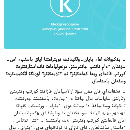
- بةكبولات اعا، بايان-ولگيدئث توپئراعئنا اياق باسئپ، اس-
سؤئنان ءدام تاتئپ جاتئرسئز. موثعولياداعئ قانداستارئثئزدئ
كورئپ قانداي ويعا كةلدئثئز؟ نة ءتذيدئثئز؟ اؤةلگئ اثگئمةمئزدئ
وسئدان باستاساق.
- ةشقانداي قان مةن سؤئ ارالاسپاعان قازاقتئ كورئپ وتئرمئن.
وتارلئق ساياسات بذل جاقتا دا ءجذردئ، باسقئنشئ جذرتتئث
تةكپئنئ وسئ جاققا دا جةتتئ عوي. ءبئراق، ورئستئث ئقپالئ
دةندةپ ةنة المادئ. سوندئقتان دا وتارشئلئق ةكسپانسيادان
امان قالعانئن كورئپ وتئرمئز. ةث باستئسئ - ءتئل تذتاس،
ءداستذر ساقتالعان. قاي قازاق تا قوناقجاي عوي. ءبئراق، بذل