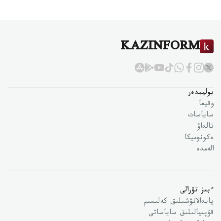
KAZINFORM
بوليمدەر
وقيعا
ساياسات
تالداۋ
ەكونوميكا
الەمدە
ءبىز تۋرالى
پايدالانۋشىلىق كەلىسىم
قۇپىيالىلىق ساياساتى