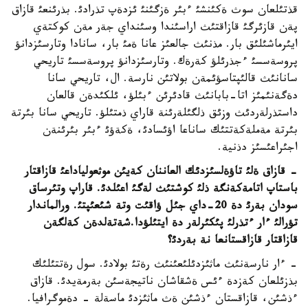
قذتئلعان سوث ةكئنشئ ءبئر ةزگئنئ ئزدةپ تذرادئ. بذرئنعئ قازاق
پةن قازئرگئ قازاقتئث اراسئندا وسئنداي جةر مةن كوكتةي
ايئرماشئلئق بار. مذنئث جالعئز عانا ةمئ بار، سانادا وتارسئزدانؤ
پروسةسسئ ءجذرئلؤ كةرةك. وتارسئزدانؤ پروسةسسئ تاريحي
سانانئث قالئپتاسؤئمةن بولاتئن نارسة. ال، تاريحي سانا
دةگةنئمئز اتا-بابانئث قادئرئن ءبئلؤ، ئلكئدةن قالعان
داستذرلةردئث وزئق ذلگئلةرئنة قاراي ذمتئلؤ. تاريحي سانا بئرتة
بئرتة مةملةكةتتئك ساناعا اؤئسادئ، ةكةؤئ ءبئر بئرئنةن
اجئراعئسئز دذنية.
- قازاق ةلئ تاؤةلسئزدئك العاننان كةيئن موثعولياداعئ قازاقتار
باستاپ اتامةكةنگة ذلئ كوشتئث لةگئ اعئلدئ. قاراپ وتئرساق
سودان بةرئ دة 20-داي جئل ؤاقئت وتة شئعئپتئ. ورالماندار
تؤرالئ ءار ءتذرلئ پئكئرلةر دة ايتئلؤدا.شةتةلدةن كةلگةن
قازاقتار قازاقستانعا نة بةردئ؟
- ءار نارسةنئث ماثئزدئلئعئنئث رةتئ بولادئ. سول رةتتئلئك
بذزئلعان كةزدة ءئس ةشقاشان ناتيجةسئن بةرمةيدئ. قازاق
ءذشئن، قازاقستان ءذشئن ةث ماثئزدئ ماسةلة - دةموگرافيا.