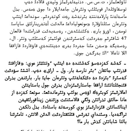
تاؤئعئمئز، ت.س.س. دذنيةلةرئمئز وتپةي قالادئ دةپ
توسقاؤئلدار قويئلئپ وتئرعان جاعدايلار دا جوق ةمةس. بذل
ماسةلةنئ پارلامةنتتة بئرنةشة رةت كوتةردئم. سونداعئ ايتئپ
وتئرعان سئلتاؤلارئ «موثعولياداعئ مالدئث أةتةرينارلئق ساپاسئ
تومةن، اؤرؤ بار». ةكئنشئدةن، رةسةيدئث قذرامئندا قالعان
47 شاقئرئم جةردئث كةسئرئنةن قولئمئز كةسئلئپ وتئر. ال،
رةسةيگة «سةن مئنا جةردئ بةر» دةيتئندةي قاؤقاردئ قازاققا
اللا تاعالا ءالئ بةرگةن جوق.
- كةشة كةزدةسؤ كةشئندة دة ايتئپ ءوتتئثئز عوي: «قازاقتئ
قذرتئپ جاتقان ءبئر نارسة بار. ول - اراق» دةپ. اششئ سؤدئث
كةسئرئ ءبئزدئ دة دئثكةلةتئپ وتئرعان جايئ بار. بارئنةن بذرئن
قئنجئلتاتئنئ اراققا جاستارئمئزدان بذرئن جول باستايتئن
اعالارئمئز كوبئرةك اؤةس بولئپ وتئرعاندئعئ. سوثعئ كةزدة از
عانا حالئق تذراتئن ولگي قالاسئنئث وزئنةن زيناقورلئقپةن
اينالئساتئن قئزدارئمئز بوي كورسةتة باستادئ. بذل ذلكةن
تراگةديا. وسئنداي تةرئس قئلئقتاردئث الدئن الاتئن، تامئرئنا
بالتا شاباتئن كذش بار ما؟