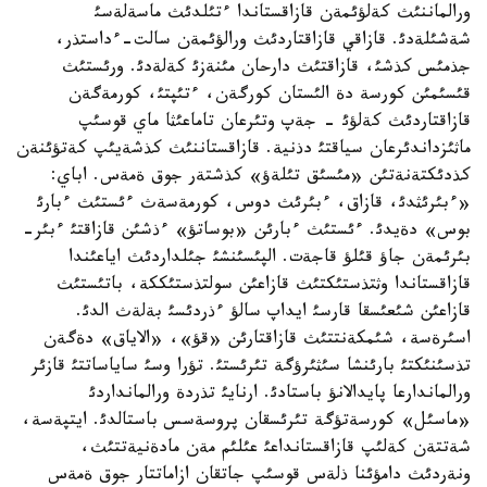
ورالماننئث كةلؤئمةن قازاقستاندا ءتئلدئث ماسةلةسئ
شةشئلةدئ. قازاقي قازاقتاردئث ورالؤئمةن سالت-ءداستذر،
جذمئس كذشئ، قازاقتئث دارحان مئنةزئ كةلةدئ. ورئستئث
قئسئمئن كورسة دة الئستان كورگةن، ءتئپتئ، كورمةگةن
قازاقتاردئث كةلؤئ - جةپ وتئرعان تاماعئثا ماي قوسئپ
ماثئزداندئرعان سياقتئ دذنية. قازاقستاننئث كذشةيئپ كةتؤئنةن
كذدئكتةنةتئن «مئسئق تئلةؤ» كذشتةر جوق ةمةس. اباي:
«ءبئرئثدئ، قازاق، ءبئرئث دوس، كورمةسةث ءئستئث ءبارئ
بوس» دةيدئ. ءئستئث ءبارئن «بوساتؤ» ءذشئن قازاقتئ ءبئر-
بئرئمةن جاؤ قئلؤ قاجةت. الپئسئنشئ جئلداردئث اياعئندا
قازاقستاندا وثتذستئكتئث قازاعئن سولتذستئككة، باتئستئث
قازاعئن شئعئسقا قارسئ ايداپ سالؤ ءذردئسئ بةلةث الدئ.
اسئرةسة، شئمكةنتتئث قازاقتارئن «قؤ»، «الاياق» دةگةن
تذسئنئكتئ بارئنشا سئثئرؤگة تئرئستئ. تؤرا وسئ ساياساتتئ قازئر
ورالماندارعا پايدالانؤ باستادئ. ارنايئ تذردة ورالمانداردئ
«ماسئل» كورسةتؤگة تئرئسقان پروسةسس باستالدئ. ايتپةسة،
شةتتةن كةلئپ قازاقستانداعئ عئلئم مةن مادةنيةتتئث،
ونةردئث دامؤئنا ذلةس قوسئپ جاتقان ازاماتتار جوق ةمةس