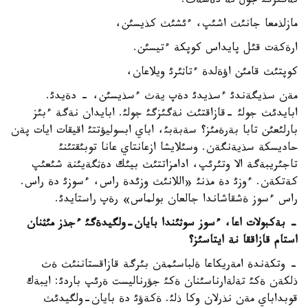
نةگئزگئ جول نة دةسةث:
مازلذمعا جانئث اشئپ، ءئشئث كذيسئن،
ارةكةت قئل پايداس كوپكة ءتيسئن.
كوپتئث قامئن اؤةلدة ءتاثئرئ ويلاعان،
مةن سذيگةندئ ءسذيدئ دةپ يةث ءسذيسئن، - دةيدئ.
ابايدئث جولئ -قازاقتئث نةگئزگئ جولئ. ابايدان نةگة ءبئز
بارلئعئن تابا بةرةمئز؟ سةبةبئ، اباي ابسوليؤتتئ اقيقات ايات پةن
حاديسكة سذيةنگةن. وسئلايشا ازعانتاي عانا توبئقتئنئ
تاجئريبةگة الا وتئرئپ، ادامزاتتئث بيئك دةثگةيئنة شئعئپ
كةتكةن. ءوزئ دة مذنئ «اللانئث وزئدة راس، ءسوزئ دة راس.
راس ءسوز ةشقاشاندا جالعان بولماس» رةپ راستايدئ.
- بةكبولات اعا، ءسوز سوثئندا بايان-ولگيدةگئ ءجذز مئثنان
استام قازاققا نة ايتاسئز؟
- وتكةندة امةريكاعا ةلباسئمةن بئرگة قازاقستاننئث ةث
ذلكةن ةكئ تةلةارناسئنان ةكئ جؤرناليست ةرئپ باردئ: ايبةك
قوبداباي مةن نذرلان وكا ذلئ. ةكةؤئ دة بايان-ولگيدئث