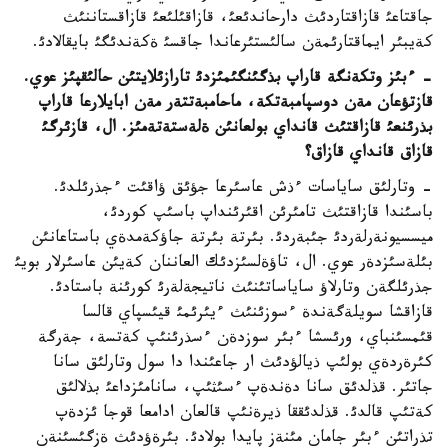
جاقتاعئ قازاقتاردئث دارحاندئعئ، قازاقئلئعئ قازاقستاننئث
كةيبئر ايماقتارئمةن سالئستئرعاندا جاقسئ ةكةندئگئ بايقالادئ.
- ءبئز وتكةنگة قاراپ بذگئنگئمئزدئ تارازئلايتئن حالئقپئز عوي.
قازتؤعان مةن دوسپامبةتكة، ماحامبةتتةر مةن ابايلارعا قاراپ
بذرئنعئ قازاقتئث قانداي بولعانئن ةلةستةتةمئز. ال، قازئرگئ
قازاق قانداي قازاق؟
- وتارلئق ساياسات ءذش عاسئرعا جؤئق ؤاقئت ءجذرئلدئ.
باسئندا قازاقتئث تامئرئن اقئرئنداپ باسئپ كوردئ،
ميسسيونةرلةردئ جئبةردئ. بئرتة بئرتة جاؤكةمدةي باستاعانئن
بئلةسئزدةر عوي. ال، تاؤةلسئزدئك العاننان كةيئن عاسئرلار بويئ
جذرئلگةن وتارلاؤ ساياساتئنئث ناتيجةلةرئ كورئنة باستادئ.
قازاقشا سويلةگةندة ءسوزئنئث ءيئرئمئ قيئسپاي قالسا
قئمسئنباي، ورئسشا ءبئر سوزدةن ءسذرئنئپ كةتسة، جةرگة
كئرةردةي بولئپ ذيالؤدئث ار جاعئندا دا سول وتارلئق سانا
جاتئر. قذلدئق سانا دةندةپ ءسئثئپ، سانامئزداعئ بذلالئق
كةتئپ قالدئ. قذلدئققا ذيرةنئپ قالعان ادامعا قوجا ئزدةپ
تذراتئن ءبئر جامان مئنةز پايدا بولادئ. بئرةؤدئث ةزگئسئنةن