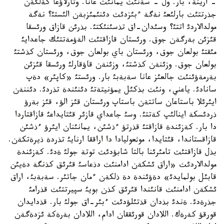
- ارينة، بار. ول - سةنئث يمانئث عانا. وتارلاؤعا كةلگةن
جذرتتئث بارلئعئ نةگة ءبئزدئث دئنئمئزبةن الئستئ؟ نةگة
مولدالاردئ اتتئ؟ وسئدان-اق تذسئنئكتئ. بذرئن قازاق ورئسقا
قئزئن بةرگةن جوق. ورئستان قازاقتئث الةؤمةتتئك جاعدايئ
مئقتئ بولعان جوق، ورئستان باي بولعان جوق، ورئستان كذشتئ
بولعان جوق. وزئنةن كذشتئ، وزئنةن قاؤقارلئ ورئسقا قئزئن
بةرمةؤئنئث جالعئز عانا سةبةبئ بار. ورئستئ «كاپئر» دةپ
سانادئ. ياعني، ونئث بذكئل يمؤنيتةتئ دئنئندة تذردئ. دئننةن
ايئرئلا باستاعان ساتتةن باستاپ ورئستان قئز الؤ، قئز بةرؤ
ذردئسكة اينالئپ كةتتئ. وسئ جاعداي قازئر قئتايداعئ قازاقتاردا
دا بار. كةزئندة قازاقتئ قذرتؤ ءذشئن، يمانئنان ايئرؤ ءذشئن
قازاقستاندا، قئتايدا، موثعوليادا دا اراققا ارنايئ تذردة ذيرةتكةن.
بذل قازاقتئث تامئرئنا بالتا شابؤدئث توتة جولئ ةدئ. كةزئندة
مولدالاردئث «اراق ئشكةن ادامنئث دذعاسئ قئرئق كذنگة دةيئن
قابئل بولمايدئ» دةؤئندة دة ذلكةن ءمان جاتئر. سةبةبئ، اراق
ئشكةن ادامنئث قانئندا قئرئق كذن بويئ سپيرتتئث قذرامئ
جذرةدئ. ةندئ بذدان قذتئلؤدئث ءبئر-اق جولئ بار. قذدايدان
قورقؤ كةرةك. اللادان قورئققان ادام، اللادان بةرةكة ئزدةگةن