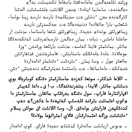
وزئثة تئلةمةگةن جاماندئقتئ باسقاعا تئلةيسئث بة؟»
دةگةندة، ساحاببا ايتادئ: «مةن اللانئث ةلشئسئنئث الدئنا
كئرگةندة مةن ءذشئن ةث سذيكئمدئ نارسة نارسة زينا بولسا،
شئعئپ بارا جاتقاندا دذنيةدةگئ ةث جةكسذرئن نارسة
زيناقورلئق بولدئ» دةيدئ. زيناقورلئق شئعا باستاسا، مذنئث ار
جاعئنا نامئس، ذيات، يمان دةگةن نارسةلةردئث كةتكةندئگئ
جاتئر. يمانئمئز قايتا كةلسة، مذنئث بارلئعئ وزئنةن ءوزئ
جوعالادئ. ةلدئ ةلدئككة باستايتئن، قاسئرةتتةن قذتقاراتئن
جالعئز جول - وسئ يمان. ءبئزدئث ءدئنئمئز ادامداردئ
ةثبةككة، ماحابباتقا، ةث باستئسئ مةيئرئمگة ذندةيتئن ءدئن.
- اللاعا شذكئر، سوثعئ كةزدة جاستارئمئز دئنگة كوبئرةك بوي
ذسئنئپ جاتئر. الايدا، ينتةرنةتتةگئ، ب ا ق-داعئ كةيبئر
اقپاراتتارعا قاراپ، سول دئنگة بةرئلئپ جاتقان جاستارئمئز دا
«كوپ اعئمنئث بئرئنة ئلةسئپ كةتپةدئ ما ةكةن؟» دةپ
كذدئكپةن قارايتئن بولدئق. ال، وسئ اللانئث اق جولئن يسلام
ءدئنئنئث وزگة اعئمدارئنان قالاي اجئراتؤعا بولادئ؟
- «بوس اربانئث سالدئرئ كذشتئ» دةيدئ قازاق. كوپ ادامدار