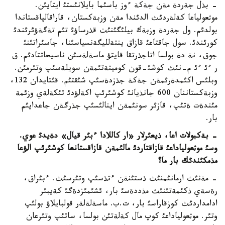
- بذل جةردة مةن جةكة ءوز باسئما بايلانئستئ ايتايئن.
موثعولياعا كةلةردئث الدئندا مةن وزبةكستان، قاراقالپاقستاندا
بولدئم. ول جةردة وزبةك بيلئگئنئث قذرساؤئ تئم تةگةؤئرئندئ
كورئندئ. سول جاقتاعئ قازاق ينتةلليگةنسياسئنا، جاسئراتئنئ
جوق، نة دة بولسا اتاجذرتقا قايتؤ ماسةلةسئن ناسيحاتتادئم. ق
ر ءئ ءئ م-نئث كوشئ-قون كوميتةتئمةن سويلةسئپ وتئرمئن.
وبلئس اكئمدةرئمةن جةكة جذزدةسئپ شئقتئم. قئتايدان 132،
وزبةكستاننان 600 جانذيانئ كوشئرئپ اكةلؤدئ تئكةلةي وزئمة
مئندةت ةتئپ، قازئر سونئمةن اينالئسئپ جذرگةن جاعدايئم
بار.
- بةكبولات اعا، ذيعئرلار «ار كاللادا ءبئر قيال» دةيدئ عوي.
وسئ موثعولياداعئ قازاقتاردئ مالئمةن قازاقستانعا كوشئرئپ الؤعا
مذمكئندئك بار ما؟
- مةنئث ارمانئمنئث ذستئنةن ءتذسئپ وتئرسئث. ءبئراق،
رةسةي ذكئمةتئنئث مذددةسئ بار، ئشئمئزدةگئ كةيبئر
ادامداردئث كوزقاراسئ بار، ت.ب. ماسةلةلةر قولبايلاؤ بولئپ
وتئر. موثعولياداعئ كوپ مال كةلةتئن بولسا، ساتئپ وتئرعان