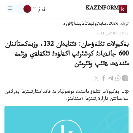
KAZINFORM
ق ز
ترەند:
2026-سايلاۋ
وقيعا
تاعايىنداۋ
اقوردا
10:12, 03 تامىز 2011
بةكبولات تئلةؤحان: قئتايدان 132، وزبةكستاننان
600 جانذيانئ كوشئرئپ اكةلؤدئ تئكةلةي وزئمة
مئندةت ةتئپ وتئرمئن
p;- بةكبولات تئلةؤحاننئث موثعولياداعئ قانداستارئمئزعا بةرگةن
سذحباتئن نازارلارئثئزعا ذسئنامئز.