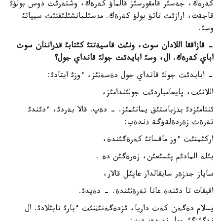
كةرةك، جةسئر قامقورسئز قالماؤ كةرةك، وشتةرئث دوس بولؤئ
قاجةت، ارازئث تاتؤ بولؤ كةرةك. مذسئلمانشئلئقتئث سيپاتئ
وسئ.
- قازاققا اللادان سوث، ونئث قاسيةتتئ كئتابئ قذراننان سوث
اباي كةرةك. ال، وسئ ابايدئث جولئ قانداي جول؟
- ابايدئث جولئ قانداي جول دةسةثئز، ءوزئ ايتادئ:
اللانئث، پايعامباردئث جولئندامئز،
ئنتامئزدئ بذزباستئق يمانئمئز. - دةپ. قالا بةردئ، ءدئندئ
تةرةث زةردةلةؤگة ذندةپ:
اركئمنئث ءوز ماقساتئ كةرةگئندة،
بئلة المادئم پئسئعئن، زةرةگئن دة .
ساياز جذزةر سايقالدار عاپئل قالار،
اقيقات تا دئندة عانا تةرةثئندة. - دةيدئ.
يسلام دةگةن كةث داريا، ئزدةگةنئثنئث ءبارئ تابئلادئ. ال