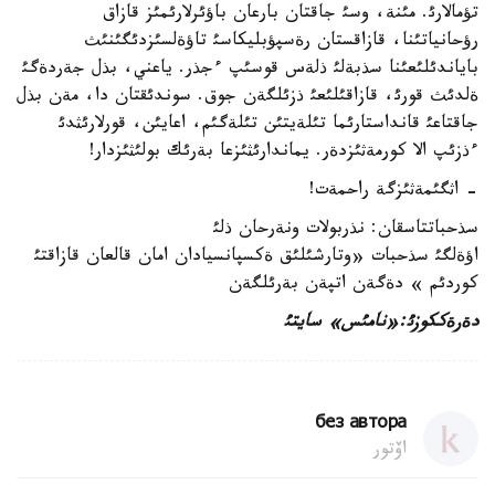
تؤمالارئ. مئنة، وسئ جاقتان بارعان باؤئرلارئمئز قازاق
رؤحانياتئنا، قازاقستان رةسپؤبليكاسئ تاؤةلسئزدئگئنئث
باياندئلئعئنا سذبةلئ ذلةس قوسئپ ءجذر. ياعني، بذل جةردةگئ
ةلدئث قورئ، قازاقئلئعئ ذزئلگةن جوق. سوندئقتان دا، مةن بذل
جاقتاعئ قانداستارئما تئلةيتئن تئلةگئم، اعايئن، قورلارئثدئ
ءذزئپ الا كورمةثئزدةر. يماندارئثئزعا بةرئك بولئثئزدار!
- اثگئمةثئزگة راحمةت!
سذحباتتاسقان: نذربولات ونةرحان ذلئ
اؤةلگئ سذحبات «وتارشئلئق ةكسپانسيادان امان قالعان قازاقتئ
كوردئم » دةگةن اتپةن بةرئلگةن
دةرةككوزئ:«نامئس» سايتئ
без автора
اۆتور