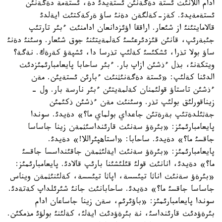
ادام اللانئث ئستة دةگةنئن ئستةيدئ دة، ئستةمة دةگةنئن
ئستةمةيدئ. كةز-كةلگةن دةنئ ساؤ ةركةكتئث ايةلدئ
قالامايتئنئ از شئعار. اراققا اؤئزدانعان ادامنئث ءبئر تارتئپ
جئبةرئپ، قانئن قئزدئرعئسئ كةلمةيتئنئ جوق شئعار. وسئنئ دةنئ
ساؤ بولا تذرا، ئشكئسئ كةلئپ تذرسا دا، ئشپةؤ كةرةك. نةگة؟
ويتكةنئ، بذل ءذشئن ازاپ بار. ءبئر ساحابا پايعامبارئمئزدئث
الدئنا كةلئپ: «ئستة دةگةنئثنئث ءبارئن ئستةيئن. مةن
ءذشئن تاستاؤ قولئمنان كةلمةيتئن ءبئر نارسة بار. ول -
زيناقورلئق بولئپ تذر. وسئنئث مةن ءذشئن ذكئمئن
جةثئلدةتئپ بةرةتئن جاعداي بولماي ما؟» دةيدئ. سوندا
پايعامبارئمئز: «بئرةؤ سةنئث قارئنداسئثمةن زينا جاساسا
جاقسئ ما؟» دةيدئ. ساحابا: «استاهپئراللا!» دةيدئ.
پايعامبارئمئز: «بئرةؤ سةنئث ايةلئثمةن جاقئنداسسا جاقسئ
ما؟» دةيدئ، انانئث قولئ قئلئشئنا بارئپ قالادئ. پايعامبارئمئز:
«بئرةؤ سةنئث اناثا تيئسسة، اپاثا تيئسسة، كةلئنئثمةن ويناس
جاساسا جاقسئ ما؟» دةيدئ. ساحابانئث جانئ شئرئلداپ كةتةدئ.
سوندا پايعامبارئمئز: «باؤئرئم، سةن زينا جاساعان ادام
بئرةؤدئث قارئنداسئ، نة بئرةؤدئث ايةلئ، كةلئنئ بولؤئ مذمكئن.