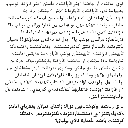
قوي. مذنئث ار جاعئنا ءبئر قازاقتئث باسئن ءبئر قازاققا قوسپاؤ
يدةياسئ تذر. قازاقتئث قابئرعالئ ءذش ءبيئنئث ةكةؤئ
قازاقستان اؤماعئنان تئسقارئدا، تولة مةن ايتةكة ءوزبةكستاندا
جاتئر. سوندا ايتةكة مةن تولةنئث ذرپاقتارئ ورالمان بولئپ پا؟!
قازاقتئث كذي اتاسئ قذرمانعازئنئث مذردةسئ استراحاندا
قذرمانعازئ ورالمان بولئپ پا؟! بذل نة دةگةن ميعاؤلئق؟! وسپان
باتئردئث ذلت-ازاتتئق كوتةرئلئستئث جةتةكشئسئ رةتئندةگئ
تاريحئن قازاقتئث تاريحئنان بولئپ قاراؤ ةسئ دذرئس ادامنئث
شارؤاسئ ما؟! مذنئث ار جاعئندا قازاقتئ بئرئكتئرمةؤگة دةگةن
ذلكةن مئسئق تئلةؤ جاتئر. وسئ وي تذرعاندا ءبئز ةشقاشان ةل
بولمايمئز. ةگةر وسئ ءسوز زيالئ قاؤئمنئث اؤزئنان شئعاتئن
بولسا، ةل بولؤدئث اؤلئ تئپتةن الئستاپ كةتةدئ. كةلئپ جاتقان
ءار قازاقتئ ءوزئثدئ قذتقارؤعا كةلگةندةي كورمةي، ءبئزدئث ةل
بولمايتئنئمئز انئق.
- ق ر-نئث «كوشئ-قون تؤرالئ زاثئنا» نذرلان ونةرباي اعامئز
ةكةؤلةرئثئز ءوز ذسئنئستارئثئزدئ ةنگئزدئثئزدةر. ةندئگئ
كوشتئث باعئت باعدارئ قالاي بولماق؟