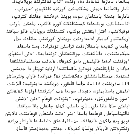
يمانعا، نامازعا كةلةدئ دة، ونئث ءتذپ نةگئزئنة بويلامايدئ.
ناماز وقئعانعا دةيئن ةشكئمنئث كوزئنة ئلئكپةي ءجذرئپ،
نامازعا جئعئلا باستاعان سوث بويئنا ةرةكشة جةلئك كئرئپ،
انا-مئنانئث بويئنداعئ كةمشئلئكتئ كورة قالئپ، ةلدئث بارئنة
قوقيلانئپ، اقئل ايتقئش بولئپ، كئسئلئگئ «ويانا» قالؤ سياقتئ
ارةكةتتةر كةيبئر ادامداردئث بويئنان كورئنئپ جاتادئ. بذل
جاعداي كةيدة باسقالاردئث ئزاسئن تؤدئرادئ. وسئ ماسةلة
حيكمةتتئث، دانالئقتئث جوقتئعئنان تؤئندايدئ. ءدئن اسئقپاي
ءوزئنئث ادةمئ قالپئمةن دامؤ كةرةك. ةلدئث مذسئلمانشئلئققا
دةگةن نارازئلئعئن تؤدئرؤ ماقساتئندا ارنايئ توپتار دا جذمئس
ئستةدئ. مذسئلمانشئلئق دةگةنئمئز نة؟ قذراندئ قاراپ وتئرساثئز
114 سذرةنئث 113-ئ «اسا قامقور، ةرةكشة مةيئرئمدئ اللانئث
اتئمةن باستايمئز» دةيدئ. سوندا ةث ءبئرئنشئ اؤئزعا كةلةتئن
ءسوز «قامقورلئق، مةيئرئم». ءبئزدئث قوعام ءدئن ءذشئن
اياعئن جاثا عانا تاي-تاي باسئپ كةلة جاتقان بالا سياقتئ.
قالئپتاسپاعان قوعامعا باسقا ءبئر ءدئنئ دامئعان قوعامنئث تالابئن
قويؤ وتة ذلكةن قاتةلئك. مذسئلماندئق دامئعاندا قارتتار ذيئنة
وتكئزةتئن قاريالار بولماؤ كةرةك، جةتئم جةبةؤسئز قالماؤ