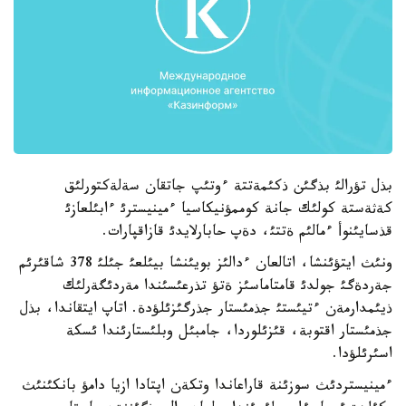
بذل تؤرالئ بذگئن ذكئمةتتة ءوتئپ جاتقان سةلةكتورلئق
كةثةستة كولئك جانة كوممؤنيكاسيا ءمينيسترئ ءابئلعازئ
قذسايئنوأ ءمالئم ةتتئ، دةپ حابارلايدئ قازاقپارات.
ونئث ايتؤئنشا، اتالعان ءدالئز بويئنشا بيئلعئ جئلئ 378 شاقئرئم
جةردةگئ جولدئ قامتاماسئز ةتؤ تذرعئسئندا مةردئگةرلئك
ذيئمدارمةن ءتيئستئ جذمئستار جذرگئزئلؤدة. اتاپ ايتقاندا، بذل
جذمئستار اقتوبة، قئزئلوردا، جامبئل وبلئستارئندا ئسكة
اسئرئلؤدا.
ءمينيستردئث سوزئنة قاراعاندا وتكةن اپتادا ازيا دامؤ بانكئنئث