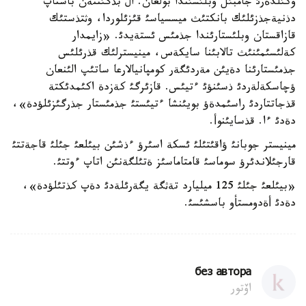
وكئلدةرئ جامبئل وبلئسئندا بولعان. ال بذگئننةن باستاپ
دذنيةجذزئلئك بانكتئث ميسسياسئ قئزئلوردا، وثتذستئك
قازاقستان وبلئستارئندا جذمئس ئستةيدئ. «زايمدار
كةلئسئمئنئث تالابئنا سايكةس، مينيسترلئك قذرئلئس
جذمئستارئنا دةيئن مةردئگةر كومپانيالارعا ساتئپ الئنعان
ؤچاسكةلةردئ ذسئنؤئ ءتيئس. قازئرگئ كةزدة اكئمدئكتة
قذجاتتاردئ راسئمدةؤ بويئنشا ءتيئستئ جذمئستار جذرگئزئلؤدة»،
دةدئ ءا. قذسايئنوأ.
مينيستر جوبانئ ؤاقئتئلئ ئسكة اسئرؤ ءذشئن بيئلعئ جئلئ قاجةتتئ
قارجئلاندئرؤ سوماسئ قامتاماسئز ةتئلگةنئن اتاپ ءوتتئ.
«بيئلعئ جئلئ 125 ميليارد تةثگة يگةرئلةدئ دةپ كذتئلؤدة»،
دةدئ أةدومستأو باسشئسئ.
без автора
اۆتور