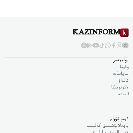
KAZINFORM
بوليمدەر
وقيعا
ساياسات
تالداۋ
ەكونوميكا
الەمدە
ءبىز تۋرالى
پايدالانۋشىلىق كەلىسىم