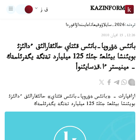
KAZINFORM
ق ز
ترەند:
2026-سايلاۋ
وقيعا
تاعايىنداۋ
اقوردا
12:26, 15 اقپان 2010
باتئس ةؤروپا-باتئس قئتاي حالئقارالئق ءدالئزئ
بويئنشا بيئلعئ جئلئ 125 ميليارد تةثگة يگةرئلمةك
- مينيستر ءا.قذسايئنوأ
ازاقپارات - «باتئس ةؤروپا-باتئس قئتاي» حالئقارالئق ءدالئزئ
بويئنشا بيئلعئ جئلئ 125 ميليارد تةثگة يگةرئلمةك