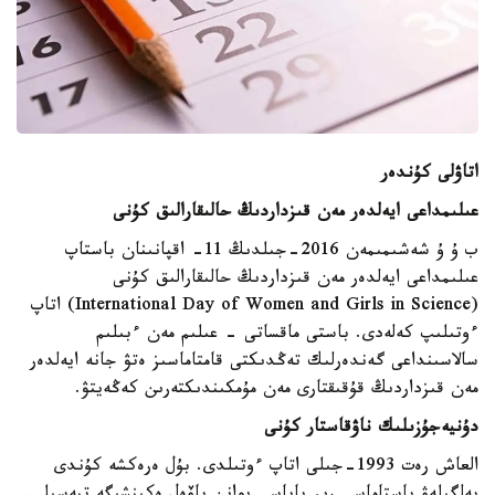
اتاۋلى كۇندەر
عىلىمداعى ايەلدەر مەن قىزداردىڭ حالىقارالىق كۇنى
ب ۇ ۇ شەشىمىمەن 2016-جىلدىڭ 11- اقپانىنان باستاپ
عىلىمداعى ايەلدەر مەن قىزداردىڭ حالىقارالىق كۇنى
(International Day of Women and Girls in Science) اتاپ
ءوتىلىپ كەلەدى. باستى ماقساتى - عىلىم مەن ءبىلىم
سالاسىنداعى گەندەرلىك تەڭدىكتى قامتاماسىز ەتۋ جانە ايەلدەر
مەن قىزداردىڭ قۇقىقتارى مەن مۇمكىندىكتەرىن كەڭەيتۋ.
دۇنيەجۇزىلىك ناۋقاستار كۇنى
العاش رەت 1993-جىلى اتاپ ءوتىلدى. بۇل ەرەكشە كۇندى