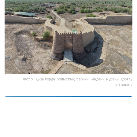
Фото: Қызылорда облыстық тарихи-мәдени мұраны қорғау
орталығы