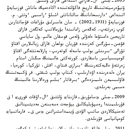
2005-جىلى ءال-فارابي اتىنداعى قازاق ۇلتتىق
ۋنيۆەرسيتەتىنىڭ تاريح فاكۋلتەتىندە اكادەميك ماناش قوزىبايەۆ
اتىنداعى ءدارىسحانانىڭ سالتاناتتى اشىلۋ ءراسىمى ءوتتى. م.
قوزىبايەۆ (1931-2002) - سان عاسىرلىق مۇراعات قۇجاتتارىن
كوپ زەرتتەپ، كەڭەس زامانىندا بۇرمالانىپ كەلگەن قازاق
تاريحىن دامىتۋعا ەلەۋلى ۇلەس قوسقان عالىم. ول ساياسي
قۋعىن-سۇرگىن كەزىندە قۇربان بولعان قازاق زيالىلارىن اقتاۋ
تۋرالى ءبىرىنشى بولىپ ماسەلە كوتەرىپ، پارلامەنتتەگى اقتاۋ
كوميسسياسىن باسقاردى. كورنەكتى عالىمنىڭ مىڭنان استام
زەرتتەۋ ەڭبەكتەرىنىڭ ءبىرازى قىتاي، اقش، تۇركيا، كورەيا،
يران ەلدەرىندە اۋدارىلىپ، كىتاپ بولىپ شىقتى. قر ۇكىمەتىنىڭ
قاۋلىسىمەن ەلىمىزدەگى ءبىرقاتار ءبىلىم وردالارىنا عالىمنىڭ
ەسىمى بەرىلدى.
2009-جىلى «سامۇرىق-قازىنا» ۇلتتىق ءال-اۋقات قورى» ا ق
قۇرىلىمىندا رەسپۋبليكالىق بيۋجەت ەسەبىنەن مەديتسينالىق
تەحنيكالاردى ساتىپ الۋدى ۇيىمداستىراتىن «س ق- فارماتسيا»
كومپانياسى قۇرىلدى.