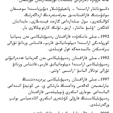
جانە فرۋنزە (قازىرگى بىشكەك) تۇرعىندارىنان قۇرىلعان.
ەكسپوناتتار اراسىندا - پانفيلوۆشىلار ديۆيزياسىندا سوعىسقان
سولتۇستىك قازاقستاندىق جەرلەستەردىڭ ارداگەرلىك
كۋالىكتەرى، سول جىلدارداعى گازەت قيىندىلارى، مايداننان
كەلگەن ءۇشبۋ حاتتار، ازىق-تۇلىك كارتوچكالارى بار.
1992-جىلى ماسكەۋدە قازاقستان رەسپۋبليكاسى مەن يسپانيا
كورولدىگى اراسىندا ديپلوماتيالىق قارىم-قاتىناس ورناتۋ تۋرالى
بىرلەسكەن مالىمدەمەگە قول قويىلدى.
1992-جىلى قازاقستان رەسپۋبليكاسى مەن گەرمانيا فەدەراتيۆتى
رەسپۋبليكاسى اراسىندا ديپلوماتيالىق قارىم-قاتىناس ورناتۋ
تۋرالى نوتالار الماسۋ ءراسىمى ءوتتى.
1997-جىلى قازاقستان رەسپۋبليكاسى پرەزيدەنتىنىڭ
جارلىعىمەن كەڭەس وداعىنىڭ مارشالى ي. س كونيەۆ اتىنداعى
الماتىداعى جوعارى اسكەري ۋچيليشەسى قازاقستان
رەسپۋبليكاسىنىڭ قارۋلى كۇشتەرى اسكەري اكادەمياسى بولىپ
وزگەرتىلدى.