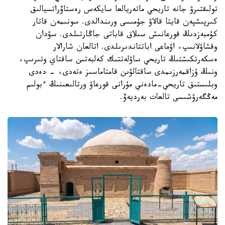
تولىقتىرۋ جانە تاريحي ماتەريالعا سايكەس رەستاۆراتسيالىق
كىرپىشپەن قايتا قالاۋ جۇمىسى ورىندالدى. سونىمەن قاتار
كۇمبەزدىڭ قورعانىش سىلاق قاباتى جاڭارتىلدى. سۋدان
وقشاۋلانىپ، اۋماعى اباتتاندىرىلدى. اتالعان شارالار
ەسكەرتكىشتىڭ تاريحي ساۋلەتتىك كەلبەتىن ساقتاي وتىرىپ،
ونىڭ ۇزاقمەرزىمدى ساقتالۋىن قامتاماسىز ەتەدى، - دەدى
وبلىستىق تاريحي-مادەني مۇرانى قورعاۋ ورتالىعىنىڭ ءبولىم
مەڭگەرۋشىسى تالعات بەرديەۆ.