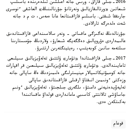
2016-جىلى قازاق، ورىس جانە اعىلشىن تىلدەرىندە باسىلىپ
شىعاتىن «ورتالىقازيالىق ونەرتانۋ جۋرنالىنىڭ» العاشقى ءنومىرى
جارىققا شىقتى. باسىلىم قازاقستانعا عانا ەمەس، ت م د جانە
شەت ەلدەرگە تارالادى.
جۋرنالدىڭ نەگىزگى ماقساتى - ونەر سالاسىنداعى قازاقستاندىق
عالىمداردى ەۋروپالىق دەڭگەيگە شىعارۋ، ولاردىڭ جۇمىستارىنا
سىلتەمە سانىن كوبەيتىپ، رەيتينگتەرىن ارتتىرۋ.
2017-جىلى قازاقستاندا «تۇمار» ۇلتتىق تەلەۆيزيالىق سىيلىعى
تاعايىندالدى. «تۇمار» ۇلتتىق تەلەۆيزيالىق سىيلىعىن قر اقپارات
جانە كوممۋنيكاتسيالار مينيسترلىگى ەلىمىزدىڭ ەڭ ساپالى جانە
وزەكتى ءونىمىن انىقتاۋ ارقىلى قازاقستاندىق ساپالى
تەليەۆيدەنيەنى دامىتۋ، ىلگەرى جىلجىتۋ، تەلەۆيزيالىق ءونىم
جاساۋشى تالانتتى كاسىبي مامانداردى قولداۋ ماقساتىندا
بەكىتكەن ەدى.
قوعام