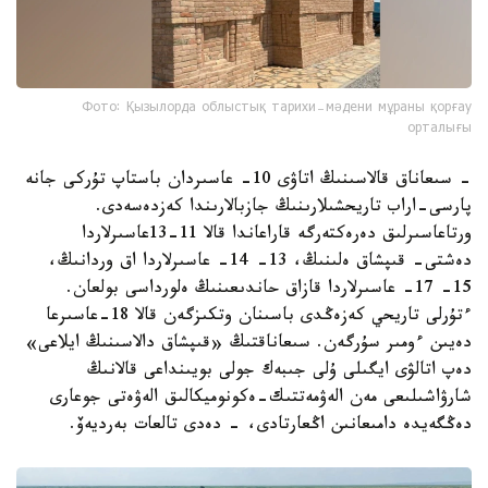
Фото: Қызылорда облыстық тарихи-мәдени мұраны қорғау
орталығы
- سىعاناق قالاسىنىڭ اتاۋى 10- عاسىردان باستاپ تۇركى جانە
پارسى-اراب تاريحشىلارىنىڭ جازبالارىندا كەزدەسەدى.
ورتاعاسىرلىق دەرەكتەرگە قاراعاندا قالا 11-13عاسىرلاردا
دەشتى- قىپشاق ەلىنىڭ، 13- 14- عاسىرلاردا اق وردانىڭ،
15- 17- عاسىرلاردا قازاق حاندىعىنىڭ ەلورداسى بولعان.
ءتۇرلى تاريحي كەزەڭدى باسىنان وتكىزگەن قالا 18-عاسىرعا
دەيىن ءومىر سۇرگەن. سىعاناقتىڭ «قىپشاق دالاسىنىڭ ايلاعى»
دەپ اتالۋى ايگىلى ۇلى جىبەك جولى بويىنداعى قالانىڭ
شارۋاشىلىعى مەن الەۋمەتتىك-ەكونوميكالىق الەۋەتى جوعارى
دەڭگەيدە دامىعانىن اڭعارتادى، - دەدى تالعات بەرديەۆ.