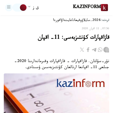
KAZINFORM
ق ز
ترەند:
2026-سايلاۋ
وقيعا
تاعايىنداۋ
اقوردا
07:56, 11 اقپان 2020
قازاقپارات كۇنتىزبەسى: 11- اقپان
نۇر-سۇلتان. قازاقپارات - قازاقپارات وقىرماندارىنا 2020-
جىلعى 11- اقپانعا ارنالعان كۇنتىزبەسىن ۇسىنادى.