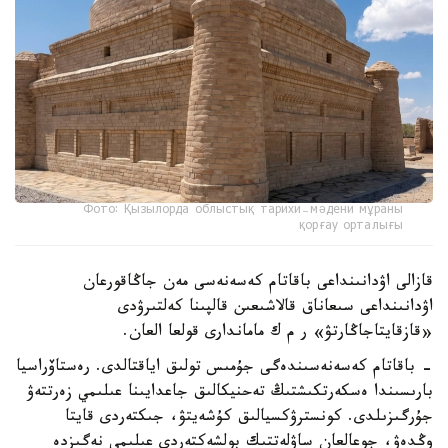
Фото: Қызылорда облыстық тарихи-мәдени мұраны
қорғау орталығы
قازالى اۋدانىنداعى باقاتام كەسەنەسى مەن جاڭاقورعان
اۋدانىنداعى سىعاناق قالاشىعىن قالپىنا كەلتىرۋدى
«قازقايتاجاڭارتۋ» ر م ك ماماندارى قولعا العان.
- باقاتام كەسەنەسىندەگى جۇمىس تولىق اياقتالدى. رەستاۆراسيا
بارىسىندا ەسكەرتكىشتىڭ تەحنيكالىق جاعدايىنا عىلىمي زەرتتەۋ
جۇرگىزىلدى. كونسترۋكسيالىق كۇشەيتۋ، جىكتەردى قايتا
وڭدەۋ، جوعالعان ساۋلەتتىك بولشەكتەردى عىلىمي نەگىزدە