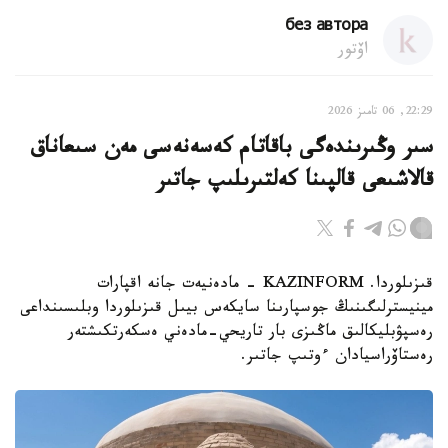
без автора
اۆتور
22:29, 06 تامىز 2026
سىر وڭىرىندەگى باقاتام كەسەنەسى مەن سىعاناق
قالاشىعى قالپىنا كەلتىرىلىپ جاتىر
قىزىلوردا. KAZINFORM - مادەنيەت جانە اقپارات
مينيسترلىگىنىڭ جوسپارىنا سايكەس بيىل قىزىلوردا وبلىسىنداعى
رەسپۋبليكالىق ماڭىزى بار تاريحي-مادەني ەسكەرتكىشتەر
رەستاۆراسيادان ءوتىپ جاتىر.