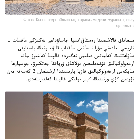
Фото: Қызылорда облыстық тарихи-мәдени мұраны қорғау
орталығы
سىعاناق قالاشىعىنا رەستاۆراتسيا جاساۋداعى نەگىزگى ماقسات -
تاريحي-مادەني مۇرا نىسانىن ساقتاپ قالۋ، ونىڭ باستاپقى
ساۋلەتتىك كەلبەتىن عىلىمي نەگىزدە قالپىنا كەلتىرۋ جانە
ارحەولوگيالىق قۇندىلىعىن بولاشاق ۇرپاققا جەتكىزۋ. جوسپارعا
سايكەس ارحەولوگيالىق قازبا بارىسىندا ارشىلعان 2 كەسەنە مەن
تۇرعىن ءۇي ورنىنىڭ ءبىر بولىگى قالپىنا كەلتىرىلەدى.