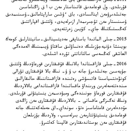
2011-جىلى قازاقستاندىق باق سالاسىندا ۇيلەستىرۋ كەڭەسى
قۇرىلدى. ول قوعامدىق قاتىناستار مەن ب ا ق زاڭناماسىن
جەتىلدىرۋمەن اينالىسادى، باق ءۇشىن ساراپتامالىق-ۇسىنىمدىق
ۇسىنىستار مەن تۇجىرىمدار ازىرلەيدى، ۇلتتىق اقپاراتتىق
كەڭىستىكتىڭ جاي- كۇيىن زەرتتەيدى.
2015-جىلى الماتىدا باستاپقى مەديتسينالىق-سانيتتارلىق كومەك
بويىنشا دۇنيەجۇزىلىك دەنساۋلىق ساقتاۋ ۇيىمىنىڭ الەمدەگى
العاشقى كەڭسەسى سالتاناتتى تۇردە اشىلدى.
2016-جىلى قازاقستاندا بالانىڭ قۇقىقتارىن قورعاۋدىڭ ۇلتتىق
جۇيەسىن جەتىلدىرۋ جانە ب ۇ ۇ- نىڭ بالا قۇقىقتارى تۋرالى
كونۆەنتسياسىنا قاتىسۋشى رەتىندە قازاقستاننىڭ حالىقارالىق
مىندەتتەمەلەرىن ورىنداۋ ماقساتىندا قازاقستانداعى بالالاردىڭ
قۇقىقتارىن قورعاۋ جونىندەگى ومبۋدسمەن ينستيتۋتى قۇرىلدى.
ونىڭ نەگىزگى ماقساتى - بالالاردىڭ قۇقىقتارى مەن زاڭدى
مۇددەلەرىن قامتاماسىز ەتۋ، سونداي-اق مەملەكەتتىك جانە
قوعامدىق ينستيتۋتتارمەن بىرلەسىپ، ولاردىڭ بۇزىلعان
قۇقىقتارى مەن بوستاندىقتارىن قالپىنا كەلتىرۋ.