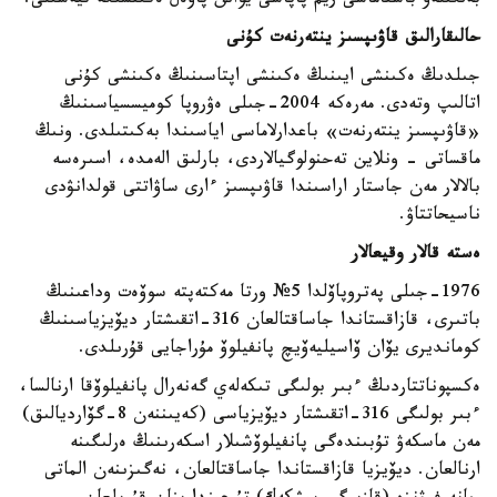
بەلگىلەۋ باستاماسى ريم پاپاسى يوانن پاۆەل ەكىنشىگە تيەسىلى.
حالىقارالىق قاۋىپسىز ينتەرنەت كۇنى
جىلدىڭ ەكىنشى ايىنىڭ ەكىنشى اپتاسىنىڭ ەكىنشى كۇنى
اتالىپ وتەدى. مەرەكە 2004-جىلى ەۋروپا كوميسسياسىنىڭ
«قاۋىپسىز ينتەرنەت» باعدارلاماسى اياسىندا بەكىتىلدى. ونىڭ
ماقساتى - ونلاين تەحنولوگيالاردى، بارلىق الەمدە، اسىرەسە
بالالار مەن جاستار اراسىندا قاۋىپسىز ءارى ساۋاتتى قولدانۋدى
ناسيحاتتاۋ.
ەستە قالار وقيعالار
1976-جىلى پەتروپاۆلدا 5№ ورتا مەكتەپتە سوۆەت وداعىنىڭ
باتىرى، قازاقستاندا جاساقتالعان 316-اتقىشتار ديۆيزياسىنىڭ
كومانديرى يۆان ۆاسيليەۆيچ پانفيلوۆ مۇراجايى قۇرىلدى.
ەكسپوناتتاردىڭ ءبىر بولىگى تىكەلەي گەنەرال پانفيلوۆقا ارنالسا،
ءبىر بولىگى 316-اتقىشتار ديۆيزياسى (كەيىننەن 8-گۆارديالىق)
مەن ماسكەۋ تۇبىندەگى پانفيلوۆشىلار اسكەرىنىڭ ەرلىگىنە
ارنالعان. ديۆيزيا قازاقستاندا جاساقتالعان، نەگىزىنەن الماتى