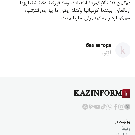
دةگةن 10 تالاپكةردئ انئقتادئ. وسئ قورئتئندئنئ شئعارؤعا
ارنالعان جيئندا كومپانيا وكئلئ چةن دا يؤ جذرگئزئپ،
جةثئمپازدار ةسئمدةرئن جاريا ةتتئ.
без автора
اۆتور
KAZINFORM
بوليمدەر
وقيعا