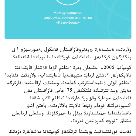
ولاردئث ةسئمدةرئ «پةتروقازاقستان قذمكول رةسورسيز» ا ق
وتكئزگةن ئرئكتةؤ سئناعئنئث قورئتئندئسئ بويئنشا انئقتالدئ.
كومپانيا 2005- جئلدان بةرئ ءبئلئم الؤعا قذشتار قابئلةتتئ
تالاپكةرلةر ءذشئن ارنايئ ستيپةنديا تاعايئنداپ، ولاردئث قئتايدا
ءبئلئم الؤئن ذيئمداستئرئپ كةلةدئ. وسئنئث ارقاسئندا قازئرگة
دةيئن وسئ تئزئمگة ئلئككةن 75 جاس قازاقستان مةن
قئتايدئث جوعارئ وقؤ ورئندارئندا ءبئلئم الئپ شئقتئ.
اكسيونةرلئك قوعام وقؤعا تالاپتئ بالالاردئث باعئن اشؤ
ماقساتئنداعئ جذمئستاردئ بيئل دا جذرگئزدئ. وسئعان ارنالعان
سئناق ءتورت كةزةثنةن تذردئ.
تةست قورئتئندئسئ بويئنشا ئرئكتةؤ كوميتةتئ مذشةلةرئ ذزدئك