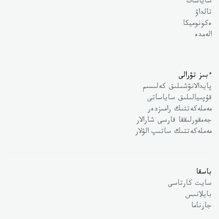
ساياسات
تالداۋ
ەكونوميكا
الەمدە
ءبىز تۋرالى
پايدالانۋشىلىق كەلىسىم
قۇپىيالىلىق ساياساتى
مەملەكەتتىك رامىزدەر
جەمقورلىققا قارسى شارالار
مەملەكەتتىك ساتىپ الۋلار
باسقا
سايت كارتاسى
بايلانىس
جارناما