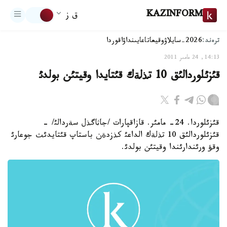
KAZINFORM
ق ز
ترەند:
2026-سايلاۋ
وقيعا
تاعايىنداۋ
اقوردا
14:13, 24 مامىر 2011
قئزئلوردالئق 10 تذلةك قئتايدا وقيتئن بولدئ
قئزئلوردا. 24- مامئر. قازاقپارات /جاثاگذل سةردالئ/ -
قئزئلوردالئق 10 تذلةك الداعئ كذزدةن باستاپ قئتايدئث جوعارئ
وقؤ ورئندارئندا وقيتئن بولدئ.