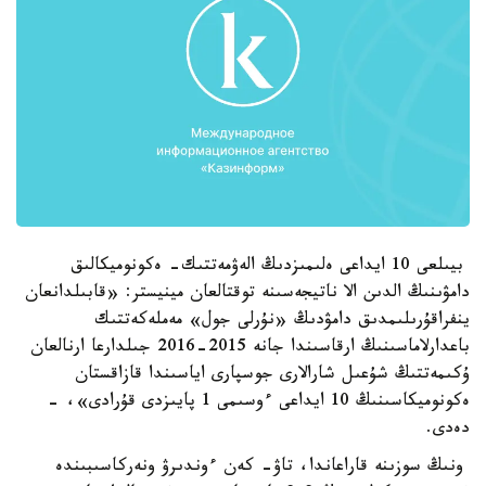
بيىلعى 10 ايداعى ەلىمىزدىڭ الەۋمەتتىك- ەكونوميكالىق
دامۋىنىڭ الدىن الا ناتيجەسىنە توقتالعان مينيستر: «قابىلدانعان
ينفراقۇرىلىمدىق دامۋدىڭ «نۇرلى جول» مەملەكەتتىك
باعدارلاماسىنىڭ ارقاسىندا جانە 2015-2016 جىلدارعا ارنالعان
ۇكىمەتتىڭ شۇعىل شارالارى جوسپارى اياسىندا قازاقستان
ەكونوميكاسىنىڭ 10 ايداعى ءوسىمى 1 پايىزدى قۇرادى»، -
دەدى.
ونىڭ سوزىنە قاراعاندا، تاۋ- كەن ءوندىرۋ ونەركاسىبىندە