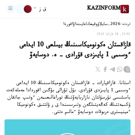
KAZINFORM
ق ز
ترەند:
2026-سايلاۋ
وقيعا
تاعايىنداۋ
اقوردا
12:01, 18 قاراشا 2015
قازاقستان ەكونوميكاسىنىڭ بيىلعى 10 ايداعى
ءوسىمى 1 پايىزدى قۇرادى - ە. دوسايەۆ
استانا. قازاقپارات - قازاقستان ەكونوميكاسىنىڭ 10 ايداعى
ءوسىمى 1 پايىزدى قۇرادى. بۇل تۋرالى بۇگىن اقوردادا مەملەكەت
باسشىسى نۇرسۇلتان نازاربايەۆتىڭ توراعالىعىمەن ءوتىپ جاتقان
ۇكىمەتتىڭ كەڭەيتىلگەن وتىرىسىندا ق ر ۇلتتىق ەكونوميكا
ءمينيسترى ەربولات دوسايەۆ ءمالىم ەتتى.