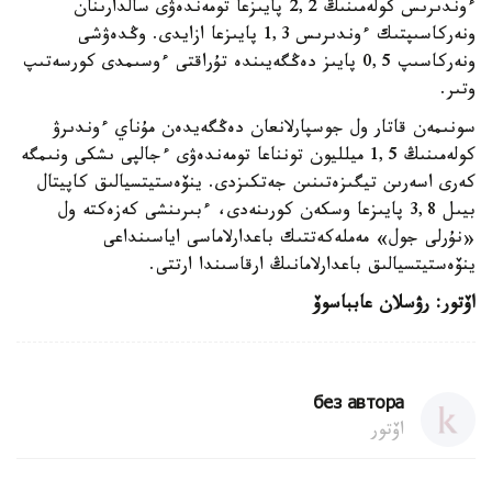
ءوندىرىس كولەمىنىڭ 2,2 پايىزعا تومەندەۋى سالدارىنان
ونەركاسىپتىك ءوندىرىس 1,3 پايىزعا ازايدى. وڭدەۋشى
ونەركاسىپ 0,5 پايىز دەڭگەيىندە تۇراقتى ءوسىمدى كورسەتىپ
وتىر.
سونىمەن قاتار ول جوسپارلانعان دەڭگەيدەن مۇناي ءوندىرۋ
كولەمىنىڭ 1,5 ميلليون تونناعا تومەندەۋى ءجالپى ىشكى ونىمگە
كەرى اسەرىن تيگىزەتىنىن جەتكىزدى. ينۆەستيتسيالىق كاپيتال
بيىل 3,8 پايىزعا وسكەن كورىنەدى، ءبىرىنشى كەزەكتە ول
«نۇرلى جول» مەملەكەتتىك باعدارلاماسى اياسىنداعى
ينۆەستيتسيالىق باعدارلامانىڭ ارقاسىندا ارتتى.
اۆتور: رۋسلان عابباسوۆ
без автора
اۆتور