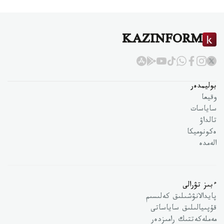
KAZINFORM
بوليمدەر
وقيعا
ساياسات
تالداۋ
ەكونوميكا
الەمدە
ءبىز تۋرالى
پايدالانۋشىلىق كەلىسىم
قۇپىيالىلىق ساياساتى
مەملەكەتتىك رامىزدەر