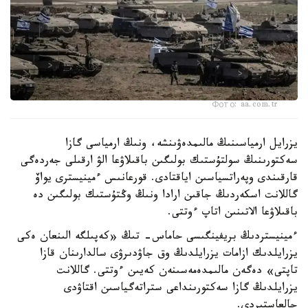
Фото: aa.com.tr
يزرايل ارمياسىنىڭ مالىمدەۋىنشە، ونىڭ ارمياسى گازا
سەكتورىنىڭ سولتۇستىك بولىگىن باقىلاۋعا الۋ ارقىلى جەردەگى
قارقىندى وپەراتسياسىن اياقتادى. قورعانىس ءمينيسترى يواۆ
گاللانت اسكەردىڭ جاقىن ارادا ونىڭ وڭتۇستىك بولىگىن دە
باقىلاۋعا الاتىنىن اتاپ ءوتتى.
ءمينيستردىڭ بريفينگىسى حاماس- تىڭ «كەپىلگە الىنعان ەكى
يزرايلدىك ازامات يزرايلدىڭ وق جاۋدىرۋى سالدارىنان قازا
تاپتى» دەگەن مالىمدەمەسىنەن كەيىن ءوتتى. گاللانت
يزرايلدىڭ گازا سەكتورىنداعى ستراتەگياسىن اقتاۋدى
جالعاستىردى.