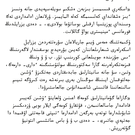
«اسكەري قىسىمسىز بىزبەن ەشكىم سويلەسپەيدى جانە ونسىز
ءبىز ەشقانداي كەلىسىمگە كەلە المايمىز. ۇرلانعان ادامداردى تەك
وسىنداي پوزيتسيا ارقىلى بوساتۋعا بولادى»، - دەدى يزرايلدىڭ
قورعانىس ءمينيسترى يواۆ گاللانت.
ۇكىمەتتىك ەمەس ۇيىم جاريالاعان سۋرەتتەردەن يزرايل
اسكەرلەرى شىعارىلعاننان كەيىن بۋرەيدج بوسقىندار لاگەرىنىڭ
ءىس جۇزىندە جويىلعانى كورىنىپ تۇر. ب ۇ ۇ ونىڭ
قىزمەتكەرلەرىنە گازا سەكتورىنىڭ سولتۇستىگىنە ءدارى- دارمەك،
وتىن، سۋ جانە سانيتارلىق جابدىقتاردى جەتكىزۋ ءۇشىن
جەلتوقسان ايىنىڭ سوڭىنان بەرى بىرنەشە رەت كىرۋگە تىيىم
سالىنعانىنا قاتىستى شاعىمدانۋىن جالعاستىرۋدا.
«گازاعا گۋمانيتارلىق كومەك اعىنىن ۇلعايتۋ ءۇشىن كەيبىر
قادامدار جاسالعانىمەن، قۇتقارۋ كومەگى ايلار بويى ۇزدىكسىز
شابۋىلدارعا توتەپ بەرگەن ادامدارعا ءتىپتى قاجەتتى اۋقىمدا دا
جەتپەي جاتىر»، - دەدى ب ۇ ۇ باس حاتشىسى انتونيۋ
گۋتەرريش.