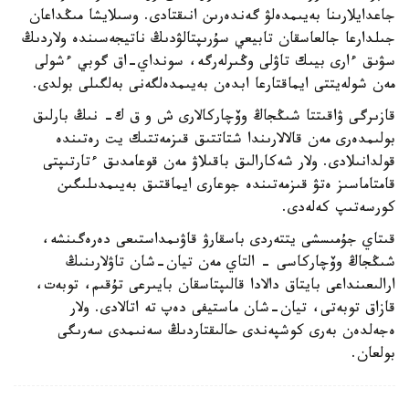
جاعدايلارىنا بەيىمدەلۋ گەندەرىن انىقتادى. وسىلايشا مىڭداعان
جىلدارعا جالعاسقان تابيعي سۇرىپتالۋدىڭ ناتيجەسىندە ولاردىڭ
سۋىق ءارى بيىك تاۋلى وڭىرلەرگە، سونداي-اق گوبي ءشولى
مەن شولەيتتى ايماقتارعا ابدەن بەيىمدەلگەنى بەلگىلى بولدى.
قازىرگى ۋاقىتتا شىڭجاڭ وۆچاركالارى ش و ق ك- نىڭ بارلىق
بولىمدەرى مەن قالالارىندا شتاتتىق قىزمەتتىك يت رەتىندە
قولدانىلادى. ولار شەكارالىق باقىلاۋ مەن قوعامدىق ءتارتىپتى
قامتاماسىز ەتۋ قىزمەتىندە جوعارى ايماقتىق بەيىمدىلىگىن
كورسەتىپ كەلەدى.
قىتاي جۇمىسشى يتتەردى باسقارۋ قاۋىمداستىعى دەرەگىنشە،
شىڭجاڭ وۆچاركاسى - التاي مەن تيان-شان تاۋلارىنىڭ
ارالىعىنداعى بايتاق دالادا قالىپتاسقان بايىرعى تۇقىم، توبەت،
قازاق توبەتى، تيان-شان ماستيفى دەپ تە اتالادى. ولار
ەجەلدەن بەرى كوشپەندى حالىقتاردىڭ سەنىمدى سەرىگى
بولعان.