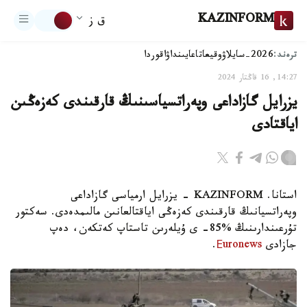
KAZINFORM
ق ز
ترەند:
2026-سايلاۋ
وقيعا
تاعايىنداۋ
اقوردا
14:27, 16 قاڭتار 2024
يزرايل گازاداعى وپەراتسياسىنىڭ قارقىندى كەزەڭىن
اياقتادى
استانا. KAZINFORM - يزرايل ارمياسى گازاداعى
وپەراتسيانىڭ قارقىندى كەزەڭى اياقتالعانىن مالىمدەدى. سەكتور
تۇرعىندارىنىڭ %85- ى ۇيلەرىن تاستاپ كەتكەن، دەپ
جازادى
Еuronews
.