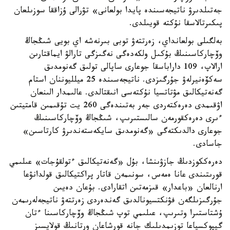
جەتىلدىرۋ ناتيجەسىندە پايدا بولعانى» تۋرالى ۇزاققا سوزىلعان
پىكىرتالاسقا نۇكتە قويىلدى.
بەلگىلى بولعانداي، زەرتتەۋ توبى بىرنەشە اي بويى شىڭجاڭ
وۆچاركاسىنىڭ بۇكىل ولكەدەگى نەگىزگى تارالۋ ايماقتارىن
ارالاپ، 109 داراباسقا جوعارى ساپالى تولىق گەنومدىق
سەكۆەنيرلەۋ جۇرگىزدى. ناتيجەسىندە 25 ميلليوننان استام
گەنەتيكالىق مۋتاتسيا نۇكتەسى انىقتالدى. عالىمدار الىنعان
اۋقىمدى دەرەكتەردى جەر بەتىندەگى 260 يت تۇقىمىن قامتيتىن
ءىرى دەرەكقورمەن سالىستىرىپ، شىڭجاڭ وۆچاركاسىنىڭ
جوعارى دالدىكتەگى «گەنومدىق سايكەستەندىرۋ كارتاسىن»
جاسادى.
دەرەككوزدىڭ جازۋىنشا، بۇل «گەنەتيكالىق ءتولقۇجات» عىلىمي
قورىتىندى عانا ەمەس، سونىمەن قاتار پراكتيكالىق قولدانۋعا
ارنالعان «باعدار» قىزمەتىن اتقارادى. بۇعان دەيىن
جۇرگىزىلگەن فۋنكتسيونالدىق گەندەردى زەرتتەۋ ناتيجەلەرىمەن
ۇشتاستىرا وتىرىپ، عىلىمي توپ شىڭجاڭ وۆچاركاسىنا ءتان
گيپوكسياعا توزىمدىلىك جانە قورشاعان ورتانىڭ قولايسىز