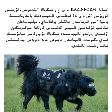
استانا. KAZINFORM – ق ح ر شىڭجاڭ ءوندىرىس-قۇرىلىس
كورپۋسى (ش و ق ك) قوعامدىق قاۋىپسىزدىك باسقارماسىنىڭ
باسپا ءسوز قىزمەتىنەن بەلگىلى بولعانداي، ميلليونداعان
مۋتاتسيا نۇكتەسىن قامتيتىن گەنومدىق كارتاعا جۇرگىزىلگەن
اۋقىمدى زەرتتەۋ ناتيجەسىندە شىڭجاڭ وۆچاركاسى سولتۇستىك
قىتاي وڭىرىندە قالىپتاسقان بايىرعى جانە دەربەس جەرگىلىكتى
تۇقىم رەتىندە تانىلدى.