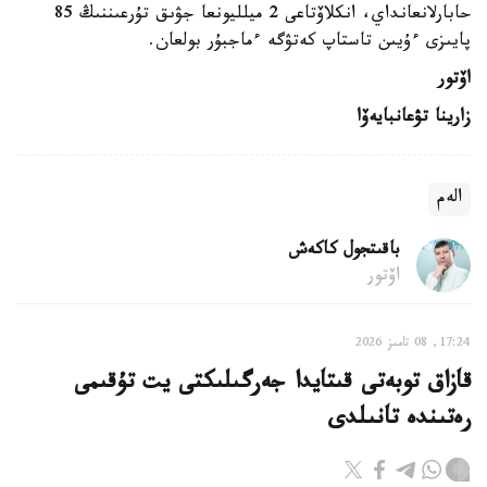
حابارلانعانداي، انكلاۆتاعى 2 ميلليونعا جۋىق تۇرعىننىڭ 85
پايىزى ءۇيىن تاستاپ كەتۋگە ءماجبۇر بولعان.
اۆتور
زارينا تۋعانبايەۆا
الەم
باقىتجول كاكەش
اۆتور
17:24, 08 تامىز 2026
قازاق توبەتى قىتايدا جەرگىلىكتى يت تۇقىمى
رەتىندە تانىلدى