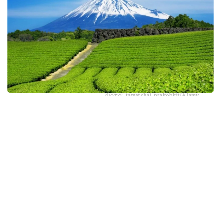
Фото: tawatchai prakobkit/Alamy
اسىرەسە جازعى اپتاپ، جىلى تۇندەر جانە كوكتەمدەگى اۋا
رايىنىڭ قۇبىلمالىلىعى شاي بۇتالارىنا قوسىمشا سالماق ءتۇسىرىپ
وتىر. عالىمدار ماسەلەنى شەشۋ ءۇشىن ىستىققا ءتوزىمدى
سۇرىپتاردى گەنومدىق ادىستەرمەن ىرىكتەۋگە كىرىسكەن، دەپ
حابارلايدى turkystan.kz newscientist.com-عا سىلتەمە
جاساپ.
الايدا الەۋمەتتىك جەلىلەردە تاراعان «تەمپەراتۋرا تاعى 1°C- قا
كوتەرىلسە، ماتچا مۇلدە جوعالادى» دەگەن مالىمدەمەنى عىلىمي