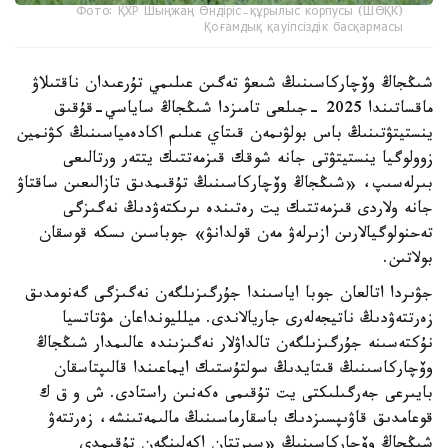
Фото: ҚХР Шыңжаң Өндіріс-құрылыс корпусы (ШӨҚК)
Қоғамдық қауіпсіздік басқармасы
شىڭجاڭ وۆچاركاسىنىڭ شىعۋ تەگىن عىلىمي تۇرعىدان ناقتىلاۋ
ماقساتىندا 2025 -جىلعى تامىزدا شىڭجاڭ ساياسي-قۇقىق
ينستيتۋتىنىڭ باس بولۋىمەن قىتاي عىلىم اكادەمياسىنىڭ كۋنمين
زوولوگيا ينستيتۋتى جانە شوقك قىزمەتتىك يتتەر ورتالىعى
بىرلەسىپ، «شىڭجاڭ وۆچاركاسىنىڭ تۇقىمدىق تازالىعىن ساقتاۋ
جانە ولاردى قىزمەتتىك يت رەتىندە ىرىكتەۋدىڭ نەگىزگى
تەحنولوگيالارىن ازىرلەۋ مەن قولدانۋ» جوباسىن ىسكە قوسقان
بولاتىن.
جۋىردا اتالعان جوبا اياسىندا جۇرگىزىلگەن نەگىزگى گەنومدىق
زەرتتەۋدىڭ ناتيجەلەرى جاريالاندى. ميلليونداعان مۋتاتسيا
نۇكتەسىنە جۇرگىزىلگەن تالداۋلار نەگىزىندە عالىمدار شىڭجاڭ
وۆچاركاسىنىڭ قىتايدىڭ سولتۇستىك ايماعىندا قالىپتاسقان
بايىرعى جەرگىلىكتى يت تۇقىمى ەكەنىن راستادى. ش و ق ك
قوعامدىق قاۋىپسىزدىك باسقارماسىنىڭ مالىمەتىنشە، زەرتتەۋ
شىڭجاڭ وۆچاركاسىنىڭ «سىرتتان اكەلىنگەن تۇقىمدى