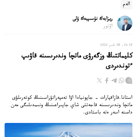
الەم
ريزابەك نۇسىپبەك ۇلى
اۆتور
16:18, 08 تامىز 2026
كليماتتىڭ وزگەرۋى ماتچا وندىرىسىنە قاۋىپ
ءتوندىردى
استانا.قازاقپارات - جاپونيادا اۋا تەمپەراتۋراسىنىڭ كوتەرىلۋى
ماتچا وندىرىسىنە قاجەتتى شاي جاپىراعىنىڭ ونىمدىلىگى مەن
دامىنە اسەر ەتە باستادى.