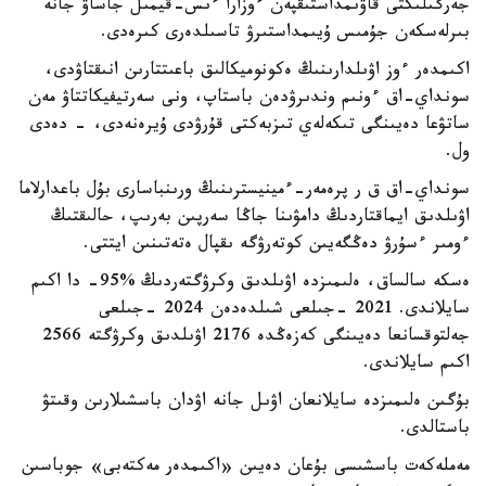
جەرگىلىكتى قاۋىمداستىقپەن ءوزارا ءىس-قيمىل جاساۋ جانە
بىرلەسكەن جۇمىس ۇيىمداستىرۋ تاسىلدەرى كىرەدى.
اكىمدەر ءوز اۋىلدارىنىڭ ەكونوميكالىق باعىتتارىن انىقتاۋدى،
سونداي-اق ءونىم وندىرۋدەن باستاپ، ونى سەرتيفيكاتتاۋ مەن
ساتۋعا دەيىنگى تىكەلەي تىزبەكتى قۇرۋدى ۇيرەنەدى، - دەدى
ول.
سونداي-اق ق ر پرەمەر-ءمينيسترىنىڭ ورىنباسارى بۇل باعدارلاما
اۋىلدىق ايماقتاردىڭ دامۋىنا جاڭا سەرپىن بەرىپ، حالىقتىڭ
ءومىر ءسۇرۋ دەڭگەيىن كوتەرۋگە ىقپال ەتەتىنىن ايتتى.
ەسكە سالساق، ەلىمىزدە اۋىلدىق وكرۋگتەردىڭ %95- دا اكىم
سايلاندى. 2021 -جىلعى شىلدەدەن 2024 -جىلعى
جەلتوقسانعا دەيىنگى كەزەڭدە 2176 اۋىلدىق وكرۋگتە 2566
اكىم سايلاندى.
بۇگىن ەلىمىزدە سايلانعان اۋىل جانە اۋدان باسشىلارىن وقىتۋ
باستالدى.
مەملەكەت باسشىسى بۇعان دەيىن «اكىمدەر مەكتەبى» جوباسىن