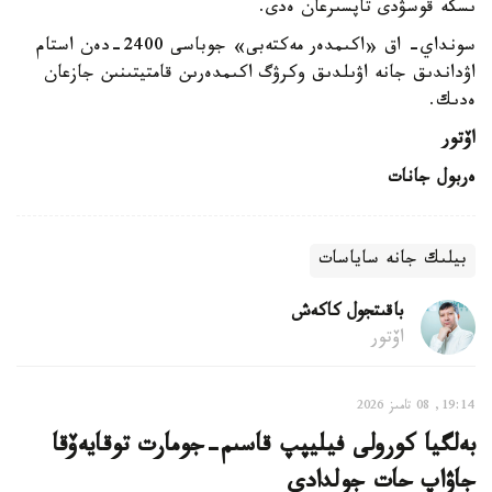
ىسكە قوسۋدى تاپسىرعان ەدى.
سونداي- اق «اكىمدەر مەكتەبى» جوباسى 2400-دەن استام
اۋداندىق جانە اۋىلدىق وكرۋگ اكىمدەرىن قامتيتىنىن جازعان
ەدىك.
اۆتور
ەربول جانات
بيلىك جانە ساياسات
باقىتجول كاكەش
اۆتور
19:14, 08 تامىز 2026
بەلگيا كورولى فيليپپ قاسىم-جومارت توقايەۆقا
جاۋاپ حات جولدادى