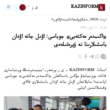
KAZINFORM
ق ز
ترەند:
2026-سايلاۋ
وقيعا
تاعايىنداۋ
اقوردا
21:53, 17 اقپان 2025
«اكىمدەر مەكتەبى» جوباسى: اۋىل جانە اۋدان
باسشىلارىنا نە ۇيرەتىلەدى
استانا. KAZINFORM - ق ر پرەمەر-ءمينيسترىنىڭ ورىنباسارى
قانات بوزىمبايەۆ بۇگىن باستالعان «اكىمدەر مەكتەبى» جوباسى
اياسىندا سايلانعان اۋىل جانە اۋدان باسشىلارى قالاي
وقىتىلاتىنىن ايتتى.