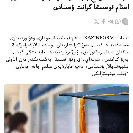
استام قوسىمشا گرانت ۇسىنادى
استانا. KAZINFORM - قازاقستاننىڭ جوعارى وقۋ ورىندارى
مەملەكەتتىك ءبىلىم بەرۋ گرانتتارىنان بولەك، تالاپكەرلەرگە 2
مىڭنان استام رەكتورلىق، ۋنيۆەرسيتەتتىك جانە ىشكى ءبىلىم
بەرۋ گرانتىن، سونداي-اق وقۋ اقىسىنا جەڭىلدىكتەر مەن اتاۋلى
ستيپەنديالار ۇسىنادى، دەپ حابارلايدى عىلىم جانە جوعارى
ءبىلىم مينيسترلىگى.