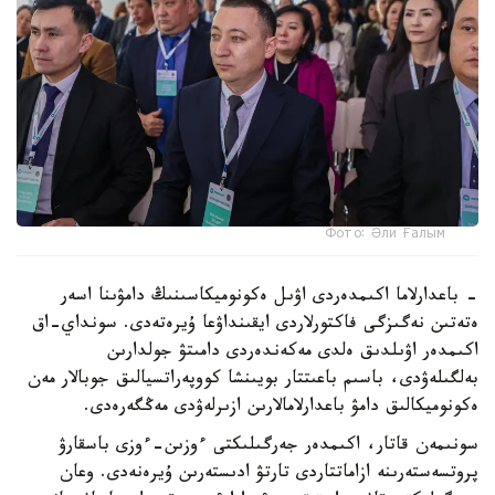
Фото: Әли Ғалым
- باعدارلاما اكىمدەردى اۋىل ەكونوميكاسىنىڭ دامۋىنا اسەر
ەتەتىن نەگىزگى فاكتورلاردى ايقىنداۋعا ۇيرەتەدى. سونداي-اق
اكىمدەر اۋىلدىق ەلدى مەكەندەردى دامىتۋ جولدارىن
بەلگىلەۋدى، باسىم باعىتتار بويىنشا كووپەراتسيالىق جوبالار مەن
ەكونوميكالىق دامۋ باعدارلامالارىن ازىرلەۋدى مەڭگەرەدى.
سونىمەن قاتار، اكىمدەر جەرگىلىكتى ءوزىن-ءوزى باسقارۋ
پروتسەستەرىنە ازاماتتاردى تارتۋ ادىستەرىن ۇيرەنەدى. وعان