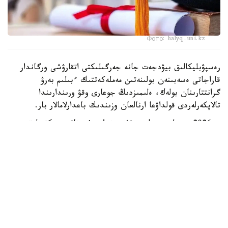
Фото: halyq-uni.kz
رەسپۋبليكالىق بيۋدجەت جانە جەرگىلىكتى اتقارۋشى ورگاندار
قاراجاتى ەسەبىنەن بولىنەتىن مەملەكەتتىك ءبىلىم بەرۋ
گرانتتارىنان بولەك، ەلىمىزدىڭ جوعارى وقۋ ورىندارىندا
تالاپكەرلەردى قولداۋعا ارنالعان وزىندىك باعدارلامالار بار.
- 2026 -جىلى جوعارى وقۋ ورىندارى ۇسىناتىن رەكتورلىق،
ۋنيۆەرسيتەتتىك جانە ىشكى ءبىلىم بەرۋ گرانتتارىنىڭ جالپى
سانى ەكى مىڭنان اسادى. گرانتتاردى بەرۋ تالاپتارىن ءار
ۋنيۆەرسيتەت دەربەس بەلگىلەيدى. ىرىكتەۋ كەزىندە ۇلتتىق
ءبىرىڭعاي تەستىلەۋ ناتيجەلەرى، اكادەميالىق جەتىستىكتەر،
«التىن بەلگى» يەگەرى بولۋى، وليمپيادالار مەن عىلىمي،
شىعارماشىلىق جانە سپورتتىق جارىستارداعى ناتيجەلەر،
سونداي-اق تالاپكەردىڭ الەۋمەتتىك جاعدايى ەسكەرىلەدى، -
دەلىنگەن مينيسترلىك مالىمەتىندە.