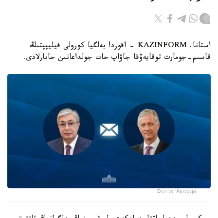
استانا. KAZINFORM - اقوردا بەلگيا كورولى فيليپپتىڭ
قاسىم-جومارت توقايەۆقا جاۋاپ حات جولداعانىن حابارلادى.
Фото: Ақорда