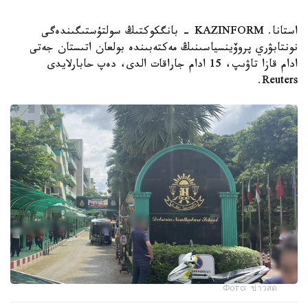
استانا. KAZINFORM - بانگكوكتىڭ سولتۇستىگىندەگى
نونتابۋري پروۆينسياسىنىڭ مەكتەبىندە بولعان اتىستان جەتى
ادام قازا تاۋىپ، 15 ادام جاراقات الدى، دەپ حابارلايدى
Reuters.
Фото: ข่าวสด