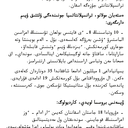
ترانسپلانتانتى جۇزەگە اسقان.
ەستەبان مولانو، ترانسپلانتاتسيا جونىندەگى ۇلتتىق ۇيىم
دارىگەرى:
- 10 وتباسىنىڭ 8- ءى قايتىس بولعان تۋىسىنىڭ اعزاسىن
الماستىرۋ ءۇشىن بەرۋگە كەلىسەدى. بۇل - الەم بويىنشا وتە
جوعارى كورسەتكىش. ءبىزدىڭ ۇيىم ءوتىنىش قابىلداۋ،
ساراپتاما، ساقتاۋ جانە لوگيستيكامەن اينالىسادى. سونداي- اق
ەمحانا مەن وتباسى اراسىنداعى بايلانىستى ارتتىرامىز.
يسپانياداعى 1 ميلليون ادامعا شاققاندا 35 دوناردان كەلەدى
ەكەن. ال ەۋرووداقتاعى بۇل كورسەتكىش 19 ادامدى قۇرايدى.
پاندەميا كەزىندە بۇل ستاتيستيكا تۇسكەن جوق، كەرىسىنشە،
وسكەن.
ۆيسەنس بروسسا لويدي، كارديولوگ:
- ەۋروپادا 18 جاستان اسقاننان كەيىن ءار ادام - ءوز
اعزاسىنىڭ قوجايىنى. سوندىقتان ول مەديتسينالىق
ساقتاندىرۋىندا وقىس جاعدايدا وپات بولسام، اعزا مۇشەلەرىمدى