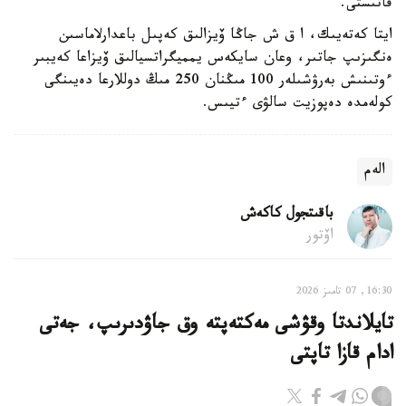
قاتىستى.
ايتا كەتەيىك، ا ق ش جاڭا ۆيزالىق كەپىل باعدارلاماسىن
ەنگىزىپ جاتىر، وعان سايكەس يمميگراتسيالىق ۆيزاعا كەيبىر
ءوتىنىش بەرۋشىلەر 100 مىڭنان 250 مىڭ دوللارعا دەيىنگى
كولەمدە دەپوزيت سالۋى ءتيىس.
الەم
باقىتجول كاكەش
اۆتور
16:30, 07 تامىز 2026
تايلاندتا وقۋشى مەكتەپتە وق جاۋدىرىپ، جەتى
ادام قازا تاپتى