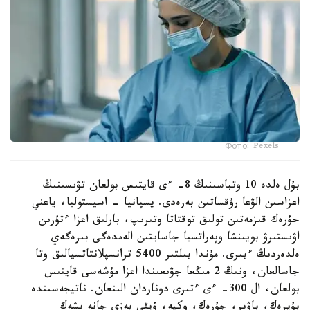
Фото: Pexels
بۇل ەلدە 10 وتباسىنىڭ 8- ءى قايتىس بولعان تۋىسىنىڭ
اعزاسىن الۋعا رۇقساتىن بەرەدى. يسپانيا - اسيستوليا، ياعني
جۇرەك قىزمەتىن تولىق توقتاتا وتىرىپ، بارلىق اعزا ءتۇرىن
اۋىستىرۋ بويىنشا وپەراتسيا جاسايتىن الەمدەگى بىرەگەي
ەلدەردىڭ ءبىرى. مۇندا بىلتىر 5400 ترانسپلانتاتسيالىق وتا
جاسالعان، ونىڭ 2 مىڭعا جۋىعىندا اعزا مۇشەسى قايتىس
بولعان، ال 300- ءى ءتىرى دوناردان الىنعان. ناتيجەسىندە
بۇيرەك، باۋىر، جۇرەك، وكپە، ۇيقى بەزى جانە ىشەك