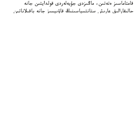
قامتاماسىز ەتەتىن، ماڭىزدى جۇيەلەردى قولدايتىن جانە
حالىقارالىق عارىش ستانتسياسىنىڭ قاۋىپسىز جانە باقىلاناتىن
وربيتالىق اينالىمىن جەڭىلدەتەتىن جىلجىمالى كۇن باتارەيالارىن
ورناتۋعا نەگىز جاسايدى.
بۇل عارىش ستانتسياسىن قۇراستىرۋ، تەحنيكالىق قىزمەت
كورسەتۋ جانە جاڭارتۋ باعدارلاماسىنىڭ بولىگى رەتىندە
جۇرگىزىلگەن 281-عارىشقا شىعۋ بولدى.
انيل مەنون ءۇشىن بۇل العاشقى عارىشقا شىعۋى بولسا،
دجەسسيكا مەيردىڭ وسىمەن التىنشى رەت ۇشتى.
وسىعان دەيىن NASA وربيتاعا العاشقى روبوتىن ۇشىرعانىن
حابارلادىق.
الەم
ريزابەك نۇسىپبەك ۇلى
اۆتور