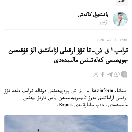
الەم
باقىتجول كاكەش
اۆتور
17:08, 07 تامىز 2026
ترامپ ا ق ش-تا تۋۋ ارقىلى ازاماتتىق الۋ قۇقىعىن
جويعىسى كەلەتىنىن مالىمدەدى
استانا. kazinform - ا ق ش پرەزيدەنتى دونالد ترامپ ەلدە تۋۋ
ارقىلى ازاماتتىق بەرۋ تاجىريبەسىنەن باس تارتۋ نيەتىن
مالىمدەدى، دەپ حابارلايدى Report.