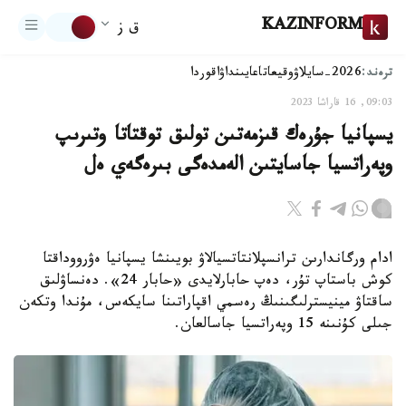
KAZINFORM
ق ز
ترەند:
2026-سايلاۋ
وقيعا
تاعايىنداۋ
اقوردا
09:03, 16 قاراشا 2023
يسپانيا جۇرەك قىزمەتىن تولىق توقتاتا وتىرىپ
وپەراتسيا جاسايتىن الەمدەگى بىرەگەي ەل
ادام ورگاندارىن ترانسپلانتاتسيالاۋ بويىنشا يسپانيا ەۋرووداقتا
كوش باستاپ تۇر، دەپ حابارلايدى «حابار 24». دەنساۋلىق
ساقتاۋ مينيسترلىگىنىڭ رەسمي اقپاراتىنا سايكەس، مۇندا وتكەن
جىلى كۇنىنە 15 وپەراتسيا جاسالعان.