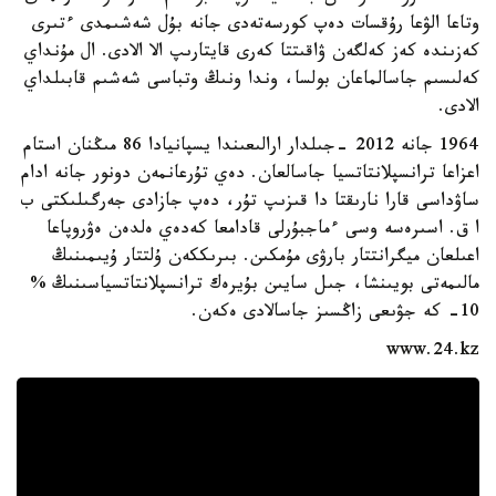
وتاعا الۋعا رۇقسات دەپ كورسەتەدى جانە بۇل شەشىمدى ءتىرى
كەزىندە كەز كەلگەن ۋاقىتتا كەرى قايتارىپ الا الادى. ال مۇنداي
كەلىسىم جاسالماعان بولسا، وندا ونىڭ وتباسى شەشىم قابىلداي
الادى.
1964 جانە 2012 -جىلدار ارالىعىندا يسپانيادا 86 مىڭنان استام
اعزاعا ترانسپلانتاتسيا جاسالعان. دەي تۇرعانمەن دونور جانە ادام
ساۋداسى قارا نارىقتا دا قىزىپ تۇر، دەپ جازادى جەرگىلىكتى ب
ا ق. اسىرەسە وسى ءماجبۇرلى قادامعا كەدەي ەلدەن ەۋروپاعا
اعىلعان ميگرانتتار بارۋى مۇمكىن. بىرىككەن ۇلتتار ۇيىمىنىڭ
مالىمەتى بويىنشا، جىل سايىن بۇيرەك ترانسپلانتاتسياسىنىڭ %
10- كە جۋىعى زاڭسىز جاسالادى ەكەن.
www.24.kz