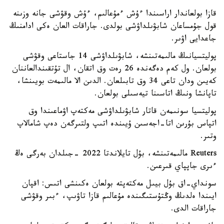
قازا بولعاندار اراسىندا ءۇش ءمۇعالىم، ءۇش وقۋشى جانە وزىنە
قول جۇمساعان شابۋىلداۋشى بولدى. جاراقات العان ەكى ادامنىڭ
جاعدايى اۋىر.
پوليتسيانىڭ مالىمەتىنشە، شابۋىلداۋشى 14 جاستاعى وقۋشى
بولعان. ول كەم دەگەندە 26 رەت وق اتقان، ال تۇتقىندالعاننان
كەيىن ودان تاعى 34 وق تابىلعان. الدىن الا مالىمەت بويىنشا،
تاپانشا ونىڭ اتاسىنا تيەسىلى بولعان.
پوليتسيا سونىمەن قاتار شابۋىلداۋشى مەكتەپ اۋماعىندا وق
اتپاس بۇرىن اتا-اجەسىن ۇيىندە اتىپ ولتىرگەن دەپ شامالاپ
وتىر.
Reuters مالىمەتىنشە، بۇل تايلاندتا 2022 -جىلدان بەرگى ەڭ
ءىرى جاپپاي قىرعىن.
سونداي-اق بۇل بيىل مەكتەپتە بولعان ەكىنشى اتىس: اقپان
ايىندا ەلدىڭ وڭتۇستىگىندە مۇعالىم قازا تاۋىپ، ءبىر وقۋشى
جاراقات الدى.