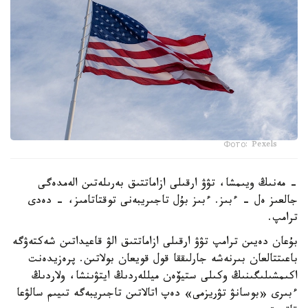
Фото: Pexels
- مەنىڭ ويىمشا، تۋۋ ارقىلى ازاماتتىق بەرىلەتىن الەمدەگى
جالعىز ەل - ءبىز. ءبىز بۇل تاجىريبەنى توقتاتامىز، - دەدى
ترامپ.
بۇعان دەيىن ترامپ تۋۋ ارقىلى ازاماتتىق الۋ قاعيداتىن شەكتەۋگە
باعىتتالعان بىرنەشە جارلىققا قول قويعان بولاتىن. پرەزيدەنت
اكىمشىلىگىنىڭ وكىلى ستيۆەن ميللەردىڭ ايتۋىنشا، ولاردىڭ
ءبىرى «بوسانۋ تۋريزمى» دەپ اتالاتىن تاجىريبەگە تىيىم سالۋعا