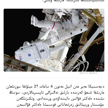
ستانتسياسىنىڭ سىرتىندا عارىشقا ۇشتى.
Фото: Space
دجەسسيكا مەير مەن انيل مەنون 6 ساعات 27 مينۋتقا سوزىلعان
عارىشقا شىعۋ كەزىندە بارلىق نەگىزگى تاپسىرمالاردى، سونىڭ
ىشىندە ەلەكتر قۋاتىن دايىنداۋدى ورىندادى. وتكىزىلگەن
جۇمىستار وربيتالىق زەرتحانانى قوسىمشا ەلەكتر قۋاتىمەن