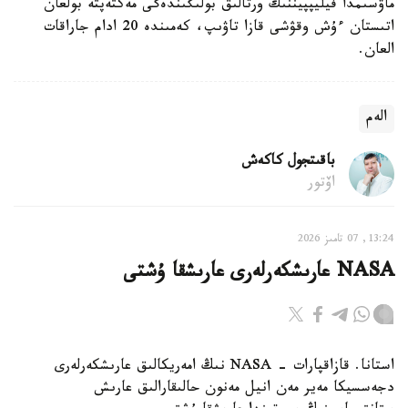
ماۋسىمدا فيليپپيننىڭ ورتالىق بولىگىندەگى مەكتەپتە بولعان
اتىستان ءۇش وقۋشى قازا تاۋىپ، كەمىندە 20 ادام جاراقات
العان.
الەم
باقىتجول كاكەش
اۆتور
13:24, 07 تامىز 2026
NASA عارىشكەرلەرى عارىشقا ۇشتى
استانا. قازاقپارات - NASA نىڭ امەريكالىق عارىشكەرلەرى
دجەسسيكا مەير مەن انيل مەنون حالىقارالىق عارىش