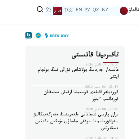
الداۋ
KZ
QZ
РУ
EN
中文
ق ز
ЎЗ
تاقىرىپقا قاتىستى
07:06, 07 تامىز 2026
عالىمدار جەردىڭ بولاشاعى تۋرالى تىڭ بولجام
ايتتى
22:44, 06 تامىز 2026
كورەيلەر اقىلدى قوسىمشا ارقىلى ىستىقتان
قورعانىپ ءجۇر
21:43, 06 تامىز 2026
يران پارسى شىعاناعى ەلدەرىنىڭ ەنەرگەتيكالىق
ينفراقۇرىلىمىنا سوققى جاساۋى مۇمكىن ەكەنىن
ەسكەرتتى