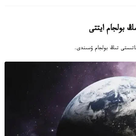
ىڭ بولجام ايتتى
 قاتىستى تىڭ بولجام ۇسىندى.