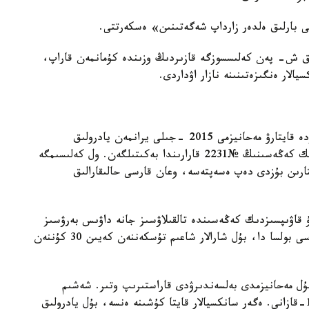
 بارلىق ەلدەر زارداپ شەگەتىنىن» ەسكەرتتى.
ا ق ش- پەن كەلىسسوزگە قازىردىڭ وزىندە كۇمانمەن قاراپ،
الار ەنگىزەتىنىنە نازار اۋداردى.
«Snapback» ، نەمەسە سانكسيالاردى اۆتوماتتى تۇردە قايتارۋ مەحانيزمى 2015 -جىلى يرانمەن يادرولىق
كەلىسىمدى (JCPOA) ماقۇلداعان ب ۇ ۇ قاۋىپسىزدىك كەڭەسىنىڭ №2231 قارارىندا بەكىتىلگەن. ول كەلىسىمگە
ارىن بۇزدى دەپ ەسەپتەسە، وعان قارسى حالىقارالىق
 قاۋىپسىزدىك كەڭەسىندە تالقىلاۋسىز جانە داۋىس بەرۋسىز
اۆتوماتتى تۇردە قايتارىلادى. ياعني، باسقا ەلدەر قارسى بولسا دا، بۇل شارالار شاعىم تۇسكەننەن كەيىن 30 كۇننەن
 بۇل مەحانيزمدى بەلسەندىرۋدى قاراستىرىپ وتىر. شەشىم
قابىلداۋدىڭ سوڭعى مەرزىمى - 2025 -جىلدىڭ 18-قازانى. ەگەر سانكسيالار قايتا كۇشىنە ەنسە، بۇل يادرولىق