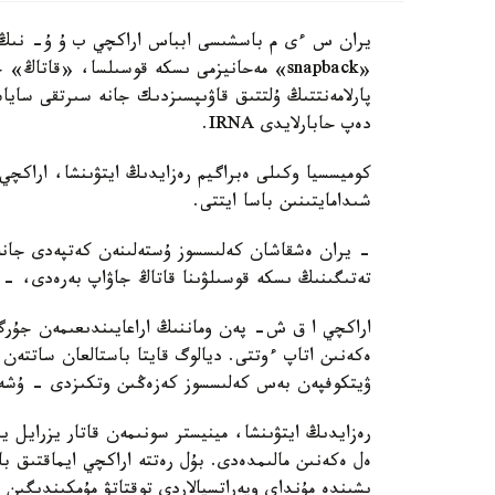
يران س ءى م باسشىسى ابباس اراكچي ب ۇ ۇ- نىڭ يرا
«snapback» مەحانيزمى ىسكە قوسىلسا، «قات
پارلامەنتتىڭ ۇلتتىق قاۋىپسىزدىك جانە سىرتقى ساي
دەپ حابارلايدى IRNA.
كوميسسيا وكىلى ەبراگيم رەزايدىڭ ايتۋىنشا، اراكچي 
شىدامايتىنىن باسا ايتتى.
- يران ەشقاشان كەلىسسوز ۇستەلىنەن كەتپەدى جانە د
تەتىگىنىڭ ىسكە قوسىلۋىنا قاتاڭ جاۋاپ بەرەدى، - دەپ كەلتىردى 
اراكچي ا ق ش- پەن وماننىڭ اراعايىندىعىمەن جۇرگى
ەكەنىن اتاپ ءوتتى. ديالوگ قايتا باستالعان ساتتەن
ۋيتكوفپەن بەس كەلىسسوز كەزەڭىن وتكىزدى - ۇشەۋ
رەزايدىڭ ايتۋىنشا، مينيستر سونىمەن قاتار يزرايل ير
ەل ەكەنىن مالىمدەدى. بۇل رەتتە اراكچي ايماقتىق با
ىشىندە مۇنداي وپەراتسيالاردى توقتاتۋ مۇمكىندىگىن 