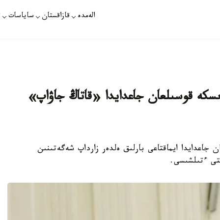
الەمدە
قازاقستان
ساياسات
ت
 ىسكە قوسىلعان جاعدايدا «قاتاڭ جاۋاپ»
وعىس بولعان جاعدايدا ايماقتاعى بارلىق ەلدەر زارداپ شەگەتىنىن