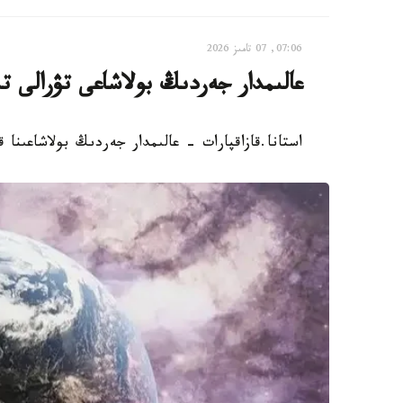
07:06, 07 تامىز 2026
عالىمدار جەردىڭ بولاشاعى تۋرالى ت
استانا.قازاقپارات - عالىمدار جەردىڭ بولاشاعىنا