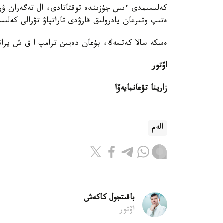
كەلىسىمدى ءىس جۇزىندە توقتاتادى، ال تەگەران ۋرا
ەتىپ وتىرعان يادرولىق قارۋدى تاراتپاۋ تۋرالى كەلى
ەسكە سالا كەتسەك، بۇعان دەيىن ترامپ ا ق ش يرانم
اۆتور
زارينا تۋعانبايەۆا
الەم
باقىتجول كاكەش
اۆتور