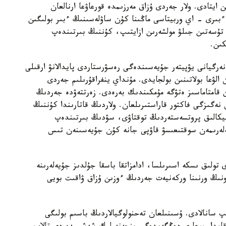
ايتادى. ولار جەردى ۇزاق مەرزىمدە قورعاۋعا ارنالعان
بىرى - اي وربيتاسى ماڭىنا كۇن ساۋلەسىنىڭ ءبىر بولىگىن
ە تۇسەتىن جىلۋ مولشەرىن ازايتىپ، كۇننىڭ بىرتىندەپ
كىن.
 ەنەرگيانى يۋپيتەر جۇيەسىندەگى رەسۋرستاردى پايدالانۋ ارقىلى
الۋعا بولاتىنىن بولجايدى. مۇنداي ينفراقۇرىلىم جەردى
 قامتاماسىز ەتۋگە مۇمكىندىك بەرەدى. زەرتتەۋدە جەردىڭ
نەگىزگى فاكتور قاراستىرىلعان. ولاردىڭ قاتارىندا كۇننىڭ
نيكالىق پروتسەستەردىڭ توقتاۋى، سۋدىڭ بىرتىندەپ
لەرىمەن سوقتىعىسۋ قاۋپى جانە كۇن جۇيەسىنەن تىس
تولىق ىسكە اسىرىلسا، ادامزاتقا باسقا جۇلدىز جۇيەلەرىنە
نىڭ ورنىنا وركەنيەت جەردىڭ ءوزىن ۇزاق ۋاقىت بويى
ىپ سانالادى. ۇسىنىلعان تەحنولوگيالاردىڭ باسىم بولىگى