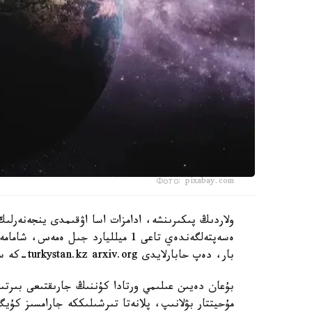
Фото: pixabay.com
ولاردىڭ پىكىرىنشە، ادامزات اسا اۋقىمدى ينجەنەرلىك
بار، دەپ حابارلايدى turkystan.kz arxiv.org-كە سىلتەمە جاساپ.
بۇعان دەيىن عىلىمي ورتادا كۇننىڭ جارىقتىعى بىرت
مۇحيتتار بۋلانىپ، پلانەتا تىرشىلىككە جارامسىز كۇ