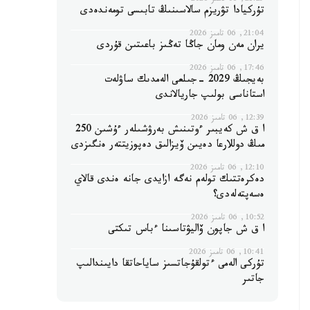
21:29, 06 تامىز 2026
تۇركيادا تۋريزم سالاسىنىڭ تابىسى تومەندەدى
21:04, 06 تامىز 2026
يران مەن ومان جاڭا تەڭىز باعىتىن قۇردى
17:46, 06 تامىز 2026
بەيجىڭ 2029 -جىلعى الەمدىك ساۋلەت
استاناسى بولىپ جاريالاندى
12:39, 06 تامىز 2026
ا ق ش كەيبىر ءوتىنىش بەرۋشىلەر ءۇشىن 250
مىڭ دوللارعا دەيىن ۆيزالىق دەپوزيتتەر ەنگىزدى
12:10, 06 تامىز 2026
دەكرەتتىك تولەم نەگە ازايدى جانە ەندى قالاي
ەسەپتەلەدى؟
10:52, 06 تامىز 2026
ا ق ش جاپون ۆاليۋتاسىنا ءباس تىكتى
10:41, 06 تامىز 2026
تۇركى الەمى ءتولقۇجاتسىز ساياحاتقا دايىندالىپ
جاتىر