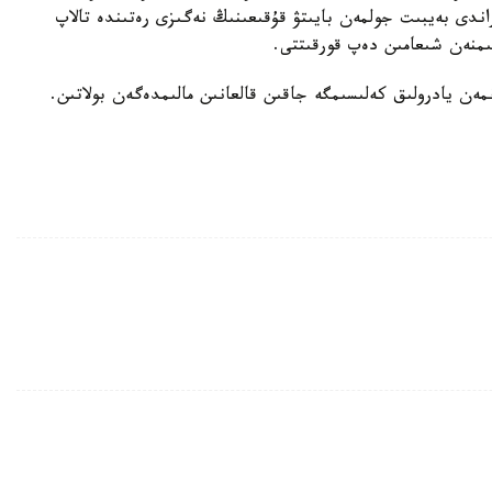
ندى بەيبىت جولمەن بايىتۋ قۇقىعىنىڭ نەگىزى رەتىندە تالاپ
سىمنەن شىعامىن دەپ قورقىتتى.
ەن يادرولىق كەلىسىمگە جاقىن قالعانىن مالىمدەگەن بولاتىن.