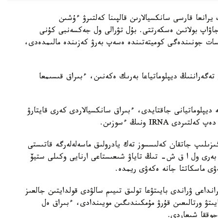
نعا قارسى سانكسيالارىن قالپىنا كەلتىرۋ ءۇشىن
اڭ» جاۋاپ بولاتىن ەسكەرتتى. بۇل تۋرالى ول جەكسەنبى كۇنى
اسات جونىندەگى كوميتەتىندە ەسەپ بەرۋ كەزىندە مالىمدەدى،
تەگەراننىڭ ديپلوماتياعا بەرىك ەكەنىن، ءبىراق قىسىمعا
يپلوماتيانى جاقتايدى، ءبىراق سانكسيالاردى كەرى قايتارۋ
IRNA ونىڭ ءسوزىن.
زىلىپ جاتقان كەلىسسوز تەك يادرولىق ماسەلەلەرگە قاتىستى
 بەرى ول ا ق ش- تىڭ تاياۋ شىعىستاعى ارنايى وكىلى ستيۆ
ى ماسكاتتا جانە ەكەۋى ريمدە.
انداعى ۋراندى بايىتۋعا تولىق تىيىم سالۋدى قولدايتىن جالعىز
يىتۋ ورتالىعىن قۇرۋ مۇمكىندىگىن مويىندادى، ءبىراق ەل
جوققا شىعاردى.