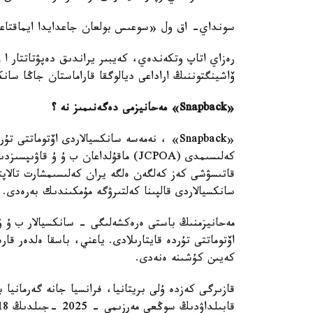
سونداي- اق ول «سوعىس بولعان جاعدايدا ايماقتاعى
رەزاي اتاپ وتكەندەي، كەيبىر يراندىق دەپۋتاتتار 
ۆاشينگتوننىڭ اراداعى ديالوگقا قاراماستان جاڭا سانكسي
«Snapback» مەحانيزمى دەگەنىمىز نە ؟
قاتىسۋشى كەز كەلگەن ەلگە يران كەلىسىمشارت تالاپت
سانكسيالاردى قالپىنا كەلتىرۋگە مۇمكىندىك بەرەدى.
مەحانيزمنىڭ باستى ەرەكشەلىگى - سانكسيالار ب ۇ ۇ
كەيىن كۇشىنە ەنەدى.
قازىرگى كەزدە ۇلى بريتانيا، فرانسيا جانە گەرمانيا