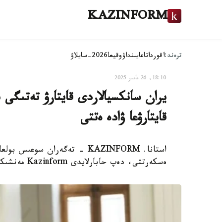
KAZINFORM
ترەند:
اقوردا
تاعايىنداۋ
وقيعا
2026-سايلاۋ
18:10, 26 مامىر 2025
يران سانكسيالاردى قايتارۋ تەتىگى
قايتارۋعا ۋادە ەتتى
استانا. KAZINFORM - تەگەران س
ەسكەرتتى، دەپ حابارلايدى Kazinform مەنشىكتى ءتىلشىسى.