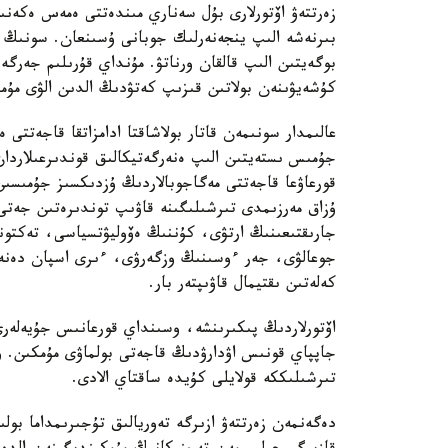
زەرتتەۋ اۆتورلارى بۇل سەناري مىندەتتى ەمەس ەكەنىن 
بىرنەشە الىپ ينجەنەرلىك جوبانى ۇسىنعان. سونىڭ ء
بوگەيتىن الىپ قالقان ورناتۋ. مۇنداي قۇرىلىم جەرگ
كۇشەيۋىنەن بولاتىن قىزىپ كەتۋدىڭ الدىن الۋى مۇم
عالىمدار سونىمەن قاتار بولاشاقتا ادامزاتقا قاجەتتى
جۇمىس ىستەيتىن الىپ ەنەرگەتيكالىق قوندىرعىلاردان 
قورعاۋعا قاجەتتى مەگاجوبالاردىڭ ۇزدىكسىز جۇمىسىن
ۇزاق مەرزىمدى تىرشىلىگىنە قاۋىپ توندىرەتىن جەتى 
جارىقتىعىنىڭ ارتۋى، كۇننىڭ ەۆوليۋتسياسى، تەكتو
جوعالۋى، جەر ءوسىنىڭ وزگەرۋى، ءىرى اسپان دەنە
كەلەتىن ىقتيمال قاۋىپتەر بار.
اۆتورلاردىڭ پىكىرىنشە، وسىنداي قورعانىس جۇيەلەرى 
جاپپاي قونىس اۋدارۋدىڭ قاجەتى بولماۋى مۇمكىن. و
تىرشىلىككە قولايلى كۇيدە ساقتاي الادى.
دەگەنمەن زەرتتەۋ ازىرگە تەوريالىق تۇجىرىمداما بول