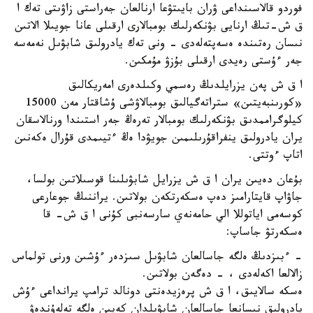
فوردو قالاسىنداعى ۋران بايىتۋعا ارنالعان جەراستى زاۋىتى تەك ا
ق ش-تىڭ ارنايى بۋنكەرلىك بومبالارى ارقىلى عانا جويىلا الاتىن
نىسان رەتىندە ەسەپتەلەدى - ونى تەك يادرولىق شابۋىل نەمەسە
جەر ءۇستى رەيدى ارقىلى بۇزۋ مۇمكىن.
ا ق ش پەن يزرايلدىڭ رەسمي وكىلدەرى امەريكالىق
«كورىنبەيتىن» ستراتەگيالىق بومبالاۋشى ۇشاقتار مەن 15000
كيلوگراممدىق بۋنكەرلىك بومبالار تەرەڭ جەر استىندا ورنالاسقان
يران يادرولىق ينفراقۇرىلىمىن جويۋدا ەڭ ءتيىمدى قۇرال ەكەنىن
اتاپ ءوتتى.
بۇعان دەيىن يران ا ق ش يزرايل شابۋىلىنا قوسىلاتىن بولسا،
جاۋاپ قايتارامىز دەپ ەسكەرتكەن بولاتىن. يراننىڭ جوعارعى
كوسەمى اياتوللا الي حامەنەي سارسەنبى كۇنى ا ق ش- قا
ەسكەرتۋ جاساپ:
- ءبىزدىڭ ەلگە جاسالعان شابۋىل سىزدەر ءۇشىن ورنى تولماس
زالالعا اكەلەدى ، - دەگەن بولاتىن.
ەسكە سالايىق، ا ق ش پرەزيدەنتى دونالد ترامپ يرانداعى ءۇش
يادرولىق نىسانعا جاسالعان شابۋىلدان كەيىن ەلگە تەلەۇندەۋ