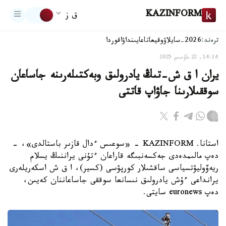
KAZINFORM
ق ز
ترەند:
2026-سايلاۋ
وقيعا
تاعايىنداۋ
اقوردا
14:14, 22 ماۋسىم 2025
يران ا ق ش-تىڭ يادرولىق وبەكتىلەرىنە جاساعان
سوققىلارىنا جاۋاپ قاتتى
استانا. KAZINFORM - «سوعىس ءدال قازىر باستالدى»، -
دەپ مالىمدەدى جەكسەنبىگە قاراعان ءتۇنى يراننىڭ يسلام
ريەۆوليۋتسياسى ساقشىلار كورپۋسى (كسير)، ا ق ش اسكەريلەرى
يرانداعى ءۇش يادرولىق نىسانعا سوققى جاساعاننان كەيىن،
دەپ euronews سايتى.