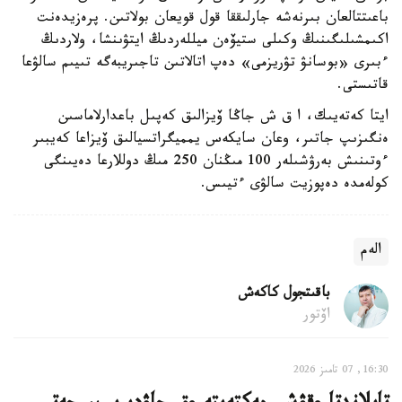
باعىتتالعان بىرنەشە جارلىققا قول قويعان بولاتىن. پرەزيدەنت
اكىمشىلىگىنىڭ وكىلى ستيۆەن ميللەردىڭ ايتۋىنشا، ولاردىڭ
ءبىرى «بوسانۋ تۋريزمى» دەپ اتالاتىن تاجىريبەگە تىيىم سالۋعا
قاتىستى.
ايتا كەتەيىك، ا ق ش جاڭا ۆيزالىق كەپىل باعدارلاماسىن
ەنگىزىپ جاتىر، وعان سايكەس يمميگراتسيالىق ۆيزاعا كەيبىر
ءوتىنىش بەرۋشىلەر 100 مىڭنان 250 مىڭ دوللارعا دەيىنگى
كولەمدە دەپوزيت سالۋى ءتيىس.
الەم
باقىتجول كاكەش
اۆتور
16:30, 07 تامىز 2026