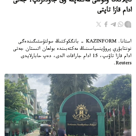
تايلاندتا وقۋشى مەكتەپتە وق جاۋدىرىپ، جەتى
ادام قازا تاپتى
استانا. KAZINFORM - بانگكوكتىڭ سولتۇستىگىندەگى
نونتابۋري پروۆينسياسىنىڭ مەكتەبىندە بولعان اتىستان جەتى
ادام قازا تاۋىپ، 15 ادام جاراقات الدى، دەپ حابارلايدى
Reuters.