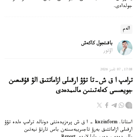
جولدادى.
الەم
باقىتجول كاكەش
اۆتور
17:08, 07 تامىز 2026
ترامپ ا ق ش-تا تۋۋ ارقىلى ازاماتتىق الۋ قۇقىعىن
جويعىسى كەلەتىنىن مالىمدەدى
استانا. kazinform - ا ق ش پرەزيدەنتى دونالد ترامپ ەلدە تۋۋ
ارقىلى ازاماتتىق بەرۋ تاجىريبەسىنەن باس تارتۋ نيەتىن