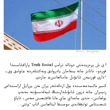
Фото: Анадолы
ا ق ش پرەزيدەنتى دونالد ترامپ Truth Social پاراقشاسىندا
فوردو، ناتانز جانە يسفاحان يادرولىق وبەكتىلەرىنە «تولىق وق-
ءدارى قورىمەن شابۋىل جاسالعانىن» جازدى.
كسير مالىمدەمەسىندە بۇل ارەكەتتەر يران مەن يزرايل اراسىنداعى
زىمىران جانە درون شابۋىلدارىنىڭ شيەلەنىسۋىنە سەبەپ
بولعانىن، ەندى جاعداي جاي عانا قاقتىعىس ەمەس، تاياۋ
شىعىستاعى تولىققاندى سوعىسقا اينالعانىن اتاپ ءوتتى.