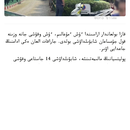
Фото: ข่าวสด
قازا بولعاندار اراسىندا ءۇش ءمۇعالىم، ءۇش وقۋشى جانە وزىنە
قول جۇمساعان شابۋىلداۋشى بولدى. جاراقات العان ەكى ادامنىڭ
جاعدايى اۋىر.
پوليتسيانىڭ مالىمەتىنشە، شابۋىلداۋشى 14 جاستاعى وقۋشى
بولعان. ول كەم دەگەندە 26 رەت وق اتقان، ال تۇتقىندالعاننان
كەيىن ودان تاعى 34 وق تابىلعان. الدىن الا مالىمەت بويىنشا،
تاپانشا ونىڭ اتاسىنا تيەسىلى بولعان.
پوليتسيا سونىمەن قاتار شابۋىلداۋشى مەكتەپ اۋماعىندا وق
اتپاس بۇرىن اتا-اجەسىن ۇيىندە اتىپ ولتىرگەن دەپ شامالاپ
وتىر.
Reuters مالىمەتىنشە، بۇل تايلاندتا 2022 -جىلدان بەرگى ەڭ
ءىرى جاپپاي قىرعىن.