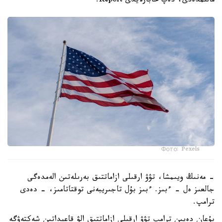
مالىمدەدى، دەپ حابارلايدى Report.
Фото: Pexels
- مەنىڭ ويىمشا، تۋۋ ارقىلى ازاماتتىق بەرىلەتىن الەمدەگى
جالعىز ەل - ءبىز. ءبىز بۇل تاجىريبەنى توقتاتامىز، - دەدى
ترامپ.
بۇعان دەيىن ترامپ تۋۋ ارقىلى ازاماتتىق الۋ قاعيداتىن شەكتەۋگە