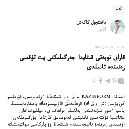
الەم
باقىتجول كاكەش
اۆتور
17:24, 08 تامىز 2026
قازاق توبەتى قىتايدا جەرگىلىكتى يت تۇقىمى
رەتىندە تانىلدى
استانا. KAZINFORM – ق ح ر شىڭجاڭ ءوندىرىس-قۇرىلىس
كورپۋسى (ش و ق ك) قوعامدىق قاۋىپسىزدىك باسقارماسىنىڭ
باسپا ءسوز قىزمەتىنەن بەلگىلى بولعانداي، ميلليونداعان
مۋتاتسيا نۇكتەسىن قامتيتىن گەنومدىق كارتاعا جۇرگىزىلگەن
اۋقىمدى زەرتتەۋ ناتيجەسىندە شىڭجاڭ وۆچاركاسى سولتۇستىك