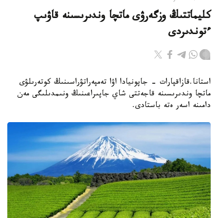
كليماتتىڭ وزگەرۋى ماتچا وندىرىسىنە قاۋىپ
ءتوندىردى
استانا.قازاقپارات - جاپونيادا اۋا تەمپەراتۋراسىنىڭ كوتەرىلۋى
ماتچا وندىرىسىنە قاجەتتى شاي جاپىراعىنىڭ ونىمدىلىگى مەن
دامىنە اسەر ەتە باستادى.