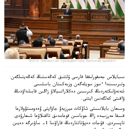
Фото: Өзбекстан президентінің баспасөз қызметі
سىبايلاس جەمقورلىققا قارسى ۇلتتىق كەڭەستىڭ كەڭەيتىلگەن
وتىرىسىندا ءسوز سويلەگەن وزبەكستان باسشىسى
شەنەۋلىكتەردىڭ كىرىسىن دەكلاراتسيالاۋ زاڭىن قابىلداۋدىڭ
ۋاقىتى كەلگەنىن ايتتى.
وسىعان بايلانىستى شاۆكات ميرزيەۆ جاۋاپتى ۆەدومستۆولارعا
قىسقا مەرزىمدە زاڭ جوباسىن قوعامدىق تالقىلاۋعا شىعارۋدى
تاپسىردى. قۇجات دەپۋتاتتاردىڭ قاراۋىنا 1- ساۋىرگە دەيىن