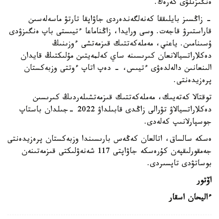
ەنگىزىلۋى كەرەك.
- زاڭسىز بايلىققا كەنەلگەندەردى جاۋاپقا تارتۋ ماسەلەسىن
قاراستىرۋ قاجەت. وسى ورايدا، زاڭناماعا ءتيىستى باپ ەنگىزۋدى
ۇسىنامىن. ياعني، مەملەكەتتىك قىزمەتشى ءوزىنىڭ
دەكلاراتسيالانعان كىرىسىنە ساي كەلمەيتىن مۇلىكتىڭ قايدان
الىنعانىن دالەلدەۋى ءتيىس، - دەپ اتاپ ءوتتى وزبەكستان
پرەزيدەنتى.
توقتالا كەتەيىك، مەملەكەتتىك قىزمەتشىلەردىڭ كىرىسىن
دەكلاراتسيالاۋ تۋرالى زاڭدى قابىلداۋ 2022 -جىلدان باستاپ
جوسپارلانىپ كەلەدى.
ەسكە سالساق، اتالعان كەڭەس بارىسىندا وزبەكستان پرەزيدەنتى
جەمقورلىقپەن كۇرەسكە جاۋاپتى 117 شەنەۋلىكتى قىزمەتىنەن
بوساتۋدى تاپسىردى.
اۆتور
ءاليحان اسقار