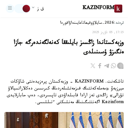
KAZINFORM
ق ز
ترەند:
2026-سايلاۋ
وقيعا
تاعايىنداۋ
اقوردا
17:15, 05 ناۋرىز 2025
وزبەكستاندا زاڭسىز بايلىققا كەنەلگەندەرگە جازا
ەنگىزۋ ۇسىنىلدى
تاشكەنت. KAZINFORM - وزبەكستان پرەزيدەنتى شاۆكات
ميرزيەۆ «مەملەكەتتىك قىزمەتشىلەردىڭ كىرىسىن دەكلاراتسيالاۋ
تۋرالى» زاڭدى تەز ارادا قابىلداۋدى تاپسىردى، دەپ حابارلايدى
Kazinform اگەنتتىگىنىڭ مەنشىكتى ءتىلشىسى.