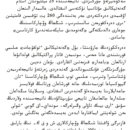
سەكۆەنيرلەۋ جۇرگىزدى. ناتيجەسىندە 25 ميلليوننان استام
گەنەتيكالىق مۋتاتسيا نۇكتەسى انىقتالدى. عالىمدار الىنعان
اۋقىمدى دەرەكتەردى جەر بەتىندەگى 260 يت تۇقىمىن قامتيتىن
ءىرى دەرەكقورمەن سالىستىرىپ، شىڭجاڭ وۆچاركاسىنىڭ
جوعارى دالدىكتەگى «گەنومدىق سايكەستەندىرۋ كارتاسىن»
جاسادى.
دەرەككوزدىڭ جازۋىنشا، بۇل «گەنەتيكالىق ءتولقۇجات» عىلىمي
قورىتىندى عانا ەمەس، سونىمەن قاتار پراكتيكالىق قولدانۋعا
ارنالعان «باعدار» قىزمەتىن اتقارادى. بۇعان دەيىن
جۇرگىزىلگەن فۋنكتسيونالدىق گەندەردى زەرتتەۋ ناتيجەلەرىمەن
ۇشتاستىرا وتىرىپ، عىلىمي توپ شىڭجاڭ وۆچاركاسىنا ءتان
گيپوكسياعا توزىمدىلىك جانە قورشاعان ورتانىڭ قولايسىز
جاعدايلارىنا بەيىمدەلۋ گەندەرىن انىقتادى. وسىلايشا مىڭداعان
جىلدارعا جالعاسقان تابيعي سۇرىپتالۋدىڭ ناتيجەسىندە ولاردىڭ
سۋىق ءارى بيىك تاۋلى وڭىرلەرگە، سونداي-اق گوبي ءشولى
مەن شولەيتتى ايماقتارعا ابدەن بەيىمدەلگەنى بەلگىلى بولدى.
قازىرگى ۋاقىتتا شىڭجاڭ وۆچاركالارى ش و ق ك- نىڭ بارلىق