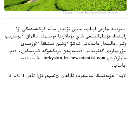
Фото: tawatchai prakobkit/Alamy
اسىرەسە جازعى اپتاپ، جىلى تۇندەر جانە كوكتەمدەگى اۋا
رايىنىڭ قۇبىلمالىلىعى شاي بۇتالارىنا قوسىمشا سالماق ءتۇسىرىپ
وتىر. عالىمدار ماسەلەنى شەشۋ ءۇشىن ىستىققا ءتوزىمدى
سۇرىپتاردى گەنومدىق ادىستەرمەن ىرىكتەۋگە كىرىسكەن، دەپ
حابارلايدى turkystan.kz newscientist.com-عا سىلتەمە
جاساپ.
الايدا الەۋمەتتىك جەلىلەردە تاراعان «تەمپەراتۋرا تاعى 1°C- قا
كوتەرىلسە، ماتچا مۇلدە جوعالادى» دەگەن مالىمدەمەنى عىلىمي
تۇرعىدان دالەلدەنگەن بولجام دەۋگە بولمايدى. قازىرگى
زەرتتەۋلەر كليماتتىڭ جىلىنۋى ءونىم كولەمىن ازايتىپ، جوعارى
ساپالى ماتچانىڭ ءدامىن وزگەرتۋى مۇمكىن ەكەنىن كورسەتەدى.
ءبىراق ناقتى ءبىر گرادۋسقا بايلانعان جويىلۋ شەگى انىقتالعان
جوق.
ماتچا كادىمگى كەپتىرىلگەن شاي جاپىراعىنان ەمەس، تەنچا