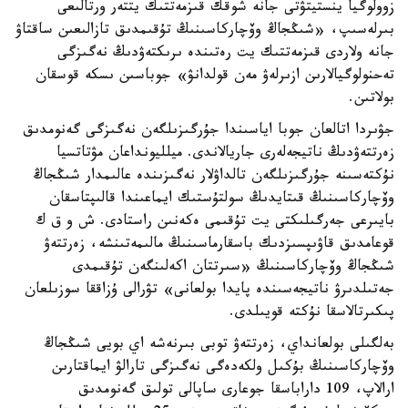
زوولوگيا ينستيتۋتى جانە شوقك قىزمەتتىك يتتەر ورتالىعى
بىرلەسىپ، «شىڭجاڭ وۆچاركاسىنىڭ تۇقىمدىق تازالىعىن ساقتاۋ
جانە ولاردى قىزمەتتىك يت رەتىندە ىرىكتەۋدىڭ نەگىزگى
تەحنولوگيالارىن ازىرلەۋ مەن قولدانۋ» جوباسىن ىسكە قوسقان
بولاتىن.
جۋىردا اتالعان جوبا اياسىندا جۇرگىزىلگەن نەگىزگى گەنومدىق
زەرتتەۋدىڭ ناتيجەلەرى جاريالاندى. ميلليونداعان مۋتاتسيا
نۇكتەسىنە جۇرگىزىلگەن تالداۋلار نەگىزىندە عالىمدار شىڭجاڭ
وۆچاركاسىنىڭ قىتايدىڭ سولتۇستىك ايماعىندا قالىپتاسقان
بايىرعى جەرگىلىكتى يت تۇقىمى ەكەنىن راستادى. ش و ق ك
قوعامدىق قاۋىپسىزدىك باسقارماسىنىڭ مالىمەتىنشە، زەرتتەۋ
شىڭجاڭ وۆچاركاسىنىڭ «سىرتتان اكەلىنگەن تۇقىمدى
جەتىلدىرۋ ناتيجەسىندە پايدا بولعانى» تۋرالى ۇزاققا سوزىلعان
پىكىرتالاسقا نۇكتە قويىلدى.
بەلگىلى بولعانداي، زەرتتەۋ توبى بىرنەشە اي بويى شىڭجاڭ
وۆچاركاسىنىڭ بۇكىل ولكەدەگى نەگىزگى تارالۋ ايماقتارىن
ارالاپ، 109 داراباسقا جوعارى ساپالى تولىق گەنومدىق