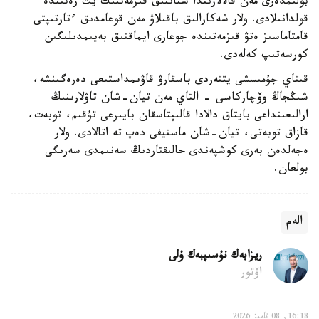
بولىمدەرى مەن قالالارىندا شتاتتىق قىزمەتتىك يت رەتىندە
قولدانىلادى. ولار شەكارالىق باقىلاۋ مەن قوعامدىق ءتارتىپتى
قامتاماسىز ەتۋ قىزمەتىندە جوعارى ايماقتىق بەيىمدىلىگىن
كورسەتىپ كەلەدى.
قىتاي جۇمىسشى يتتەردى باسقارۋ قاۋىمداستىعى دەرەگىنشە،
شىڭجاڭ وۆچاركاسى - التاي مەن تيان-شان تاۋلارىنىڭ
ارالىعىنداعى بايتاق دالادا قالىپتاسقان بايىرعى تۇقىم، توبەت،
قازاق توبەتى، تيان-شان ماستيفى دەپ تە اتالادى. ولار
ەجەلدەن بەرى كوشپەندى حالىقتاردىڭ سەنىمدى سەرىگى
بولعان.
الەم
ريزابەك نۇسىپبەك ۇلى
اۆتور
16:18, 08 تامىز 2026