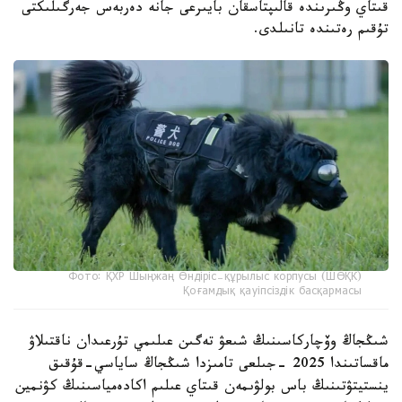
قىتاي وڭىرىندە قالىپتاسقان بايىرعى جانە دەربەس جەرگىلىكتى
تۇقىم رەتىندە تانىلدى.
Фото: ҚХР Шыңжаң Өндіріс-құрылыс корпусы (ШӨҚК)
Қоғамдық қауіпсіздік басқармасы
شىڭجاڭ وۆچاركاسىنىڭ شىعۋ تەگىن عىلىمي تۇرعىدان ناقتىلاۋ
ماقساتىندا 2025 -جىلعى تامىزدا شىڭجاڭ ساياسي-قۇقىق
ينستيتۋتىنىڭ باس بولۋىمەن قىتاي عىلىم اكادەمياسىنىڭ كۋنمين