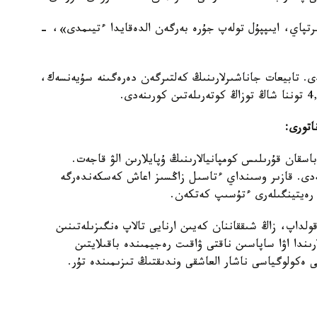
ىرتپاي، ايىپپۇل تولەپ جۇرە بەرگەن الدەقايدا ءتيىمدى»، -
يدى. تابيعات جاناشىرلارىنىڭ كەلتىرگەن دەرەگىنە سۇيەنسەك،
اتورى:
قان قۇرىلىس كومپانيالارىنىڭ ۇپايلارىن الۋ قاجەت.
وتەدى. قازىر وسىنداي ءتاسىل زاڭسىز اعاش كەسكەندەرگە
ڭ رەيتينگىلەرى ءتۇسىپ كەتكەن.
لداپ، زاڭ شىققاننان كەيىن ارنايى تالاپ ەنگىزىلەتىنىن
ىندا اۋا ساپاسىن ناقتى ۋاقىت رەجيمىندە باقىلايتىن
 ەكولوگياسى ناشار العاشقى وندىقتىڭ تىزىمىندە تۇر.