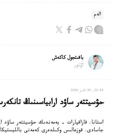
الەم
باقىتجول كاكەش
اۆتور
22:44, 05 تامىز 2026
حۋسيتتەر ساۋد ارابياسىنىڭ تانكەرى
استانا. قازاقپارات - يەمەندىك حۋسيتتەر ساۋد ار
جاسادى. قوزعالىس وكىلدەرى كەمەنى بالليستيكالى