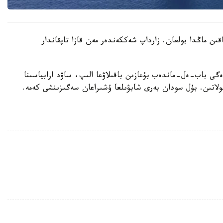
اقىن ماڭدا بولعان. زارداپ شەككەندەر مەن قازا تاپقاندار
ى باب-ەل-ماندەب بۇعازىن باقىلاۋعا الىپ، ساۋد ارابياسىنا