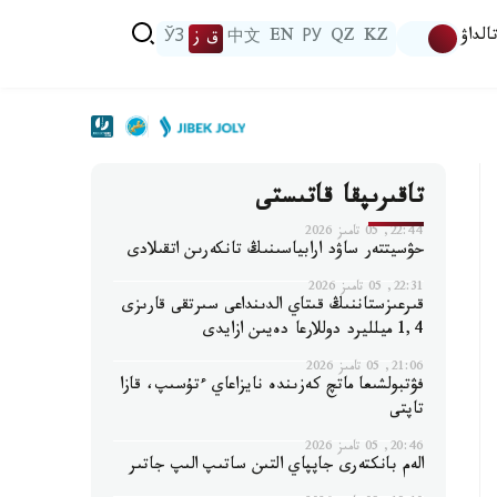
الداۋ
KZ
QZ
РУ
EN
中文
ق ز
ЎЗ
تاقىرىپقا قاتىستى
22:44, 05 تامىز 2026
حۋسيتتەر ساۋد ارابياسىنىڭ تانكەرىن اتقىلادى
22:31, 05 تامىز 2026
قىرعىزستاننىڭ قىتاي الدىنداعى سىرتقى قارىزى
1,4 ميلليرد دوللارعا دەيىن ازايدى
21:06, 05 تامىز 2026
فۋتبولشىعا ماتچ كەزىندە نايزاعاي ءتۇسىپ، قازا
تاپتى
20:46, 05 تامىز 2026
الەم بانكتەرى جاپپاي التىن ساتىپ الىپ جاتىر