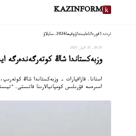
KAZINFORM
ترەند:
اقوردا
تاعايىنداۋ
وقيعا
2026-سايلاۋ
20:55, 25 اقپان 2025
وزبەكستاندا شاڭ كوتەرگەندەرگە ايى
استانا. قازاقپارات - وزبەكستاندا شاڭ كوتەرىپ، ا
اسىرەسە قۇرىلىس كومپانيالارىنا قاتىستى. ءتيىس