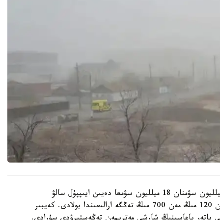
زاڭدا كورسەتىلگەندەي، اينالانى شاڭداتقاندارعا 3 ميلليون سۋمنان 18 ميلليون سۋمعا دەيىن ايىپپۇل سالۋ
كوزدەلگەن. ول ءبىزدىڭ اقشاعا اينالدىرعاندا شامامەن 120 مىڭ مەن 700 مىڭ تەڭگە ارالىعىندا بولادى. كەيبىر
نى پاتەر باعاسىنىڭ شارشى مەترىمەن تەڭەستىرۋدى سۇرادى.