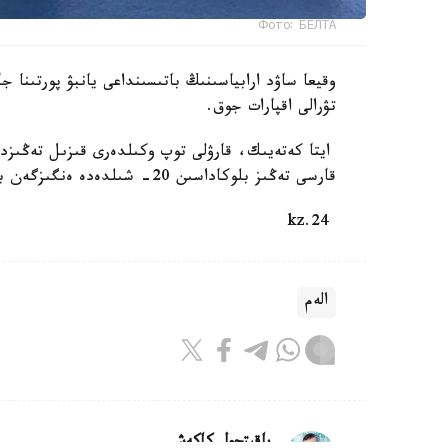
Фото: БЕЛТА
وقيعا ساۋد ارابياسىنىڭ باتىسىنداعى يانبۋ پورتىنا ج
تۋرالى اقپارات جوق.
ايتا كەتەيىك، قارۋلى توپ وكىلدەرى قىزىل تەڭىزدەگ
قارسى تەڭىز بلوكاداسىن 20- شىلدەدە ەنگىزگەن بولاتىن. بۇل سودان بەرى شابۋىلعا ۇشىراعان سەگىزىنشى كەمە.
24.kz
الەم
باقىتجول كاكەش