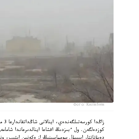
Фото: Kazinform
دەپۋتاتتار ايىپپۇل سومماسىنىڭ از ەكەنىن ايتىپ، و