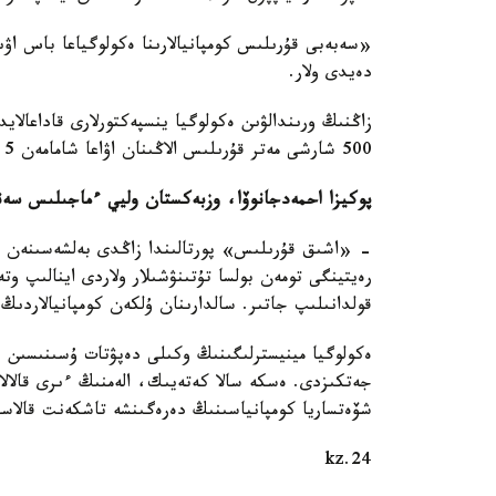
«سەبەبى قۇرىلىس كومپانيالارىنا ەكولوگياعا باس اۋ
دەيدى ولار.
زاڭنىڭ ورىندالۋىن ەكولوگيا ينسپەكتورلارى قاداعالا
500 شارشى مەتر قۇرىلىس الاڭىنان اۋاعا شامامەن 4,5 توننا شاڭ توزاڭ كوتەرىلەتىن كورىنەدى.
پوكيزا احمەدجانوۆا، وزبەكستان وليي ءماجىلىس سەن
- «اشىق قۇرىلىس» پورتالىندا زاڭدى بەلشەسىنەن باس
رەيتينگى تومەن بولسا تۇتىنۋشىلار ولاردى اينالىپ 
قولدانىلىپ جاتىر. سالدارىنان ۇلكەن كومپانيالاردى
ەكولوگيا مينيسترلىگىنىڭ وكىلى دەپۋتات ۇسىنىسىن قو
جەتكىزدى. ەسكە سالا كەتەيىك، الەمنىڭ ءىرى قالالار
شۆەتساريا كومپانياسىنىڭ دەرەگىنشە تاشكەنت قالاسى
24.kz