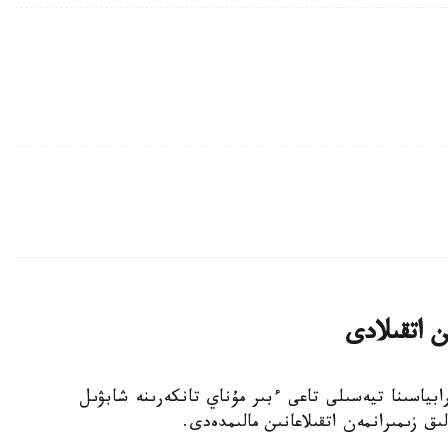
ن اتقىلادى
ابياسىنا تيەسىلى تاعى ءبىر مۇناي تانكەرىنە شابۋىل
ق زىمىرانمەن اتقىلاعانىن مالىمدەدى.