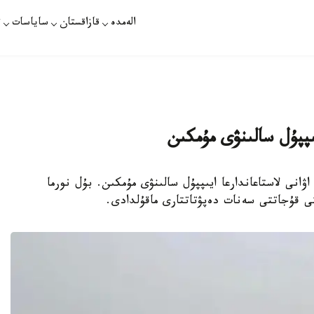
الەمدە
قازاقستان
ساياسات
ت
پپۇل سالىنۋى مۇمكىن
ۋانى لاستاعاندارعا ايىپپۇل سالىنۋى مۇمكىن. بۇل نورما
تى قۇجاتتى سەنات دەپۋتاتتارى ماقۇلدادى.