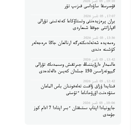
19:10, 05 تامىز 2026
قۇمىرسقا ساۋداسى قىزىپ تۇر
17:07, 05 تامىز 2026
يران پرەزيدەنتى وتستاۆكاعا كەتەتىنى تۋرالى
اقپاراتتى جوققا شىعاردى
13:56, 05 تامىز 2026
رەسەيدە شەتەلدىكتەرگە ارنالعان جاڭا ەرەجەلەر
كۇشىنە ەندى
13:42, 05 تامىز 2026
عالىمدار دارۆيننىڭ جىرتقىش وسىمدىك تۋرالى
گيپوتەزاسىن 150 جىلدان كەيىن دالەلدەدى
12:42, 05 تامىز 2026
قىتايدا ۇزاق ۋاقىت تەلەفوننان باس الماعان
ستۋدەنت اۋرۋحاناعا ءتۇستى
10:06, 05 تامىز 2026
جاپونيادا اپتاپ ىستىقتان ءبىر اپتادا 7 ادام كوز
جۇمدى