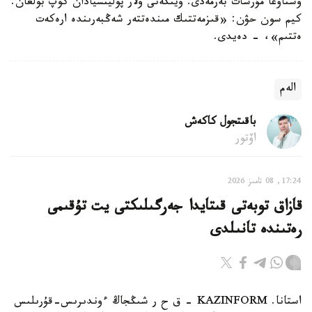
ۇستاۋعا مۇرسات بەرمەدى. ويتكەنى ولار پوليتسيادان كوپ بولعان.
كيم سون حۋن: «قىزمەتتىك مىندەتتەر شەڭبەرىندە ارەكەت
ەتتىم»، - دەيدى.
الەم
باقىتجول كاكەش
اۆتور
17:24, 08 تامىز 2026
قازاق توبەتى قىتايدا جەرگىلىكتى يت تۇقىمى
رەتىندە تانىلدى
استانا. KAZINFORM – ق ح ر شىڭجاڭ ءوندىرىس-قۇرىلىس