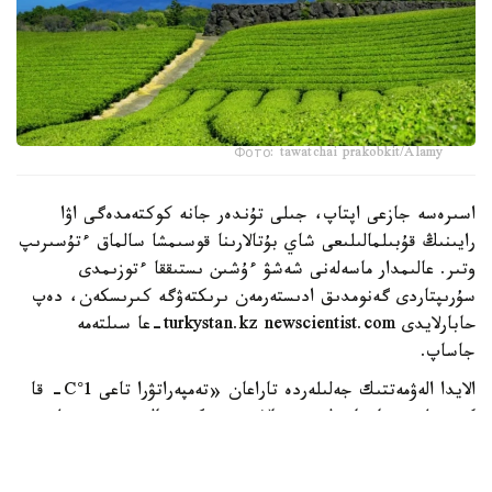
Фото: tawatchai prakobkit/Alamy
اسىرەسە جازعى اپتاپ، جىلى تۇندەر جانە كوكتەمدەگى اۋا
رايىنىڭ قۇبىلمالىلىعى شاي بۇتالارىنا قوسىمشا سالماق ءتۇسىرىپ
وتىر. عالىمدار ماسەلەنى شەشۋ ءۇشىن ىستىققا ءتوزىمدى
سۇرىپتاردى گەنومدىق ادىستەرمەن ىرىكتەۋگە كىرىسكەن، دەپ
حابارلايدى turkystan.kz newscientist.com-عا سىلتەمە
جاساپ.
الايدا الەۋمەتتىك جەلىلەردە تاراعان «تەمپەراتۋرا تاعى 1°C- قا
كوتەرىلسە، ماتچا مۇلدە جوعالادى» دەگەن مالىمدەمەنى عىلىمي
تۇرعىدان دالەلدەنگەن بولجام دەۋگە بولمايدى. قازىرگى
زەرتتەۋلەر كليماتتىڭ جىلىنۋى ءونىم كولەمىن ازايتىپ، جوعارى