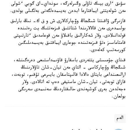
سۋىق ءارى بيىك تاۋلى وڭىرلەرگە، سونداي-اق گوبي ءشولى
مەن شولەيتتى ايماقتارعا ابدەن بەيىمدەلگەنى بەلگىلى بولدى.
قازىرگى ۋاقىتتا شىڭجاڭ وۆچاركالارى ش و ق ك- نىڭ بارلىق
بولىمدەرى مەن قالالارىندا شتاتتىق قىزمەتتىك يت رەتىندە
قولدانىلادى. ولار شەكارالىق باقىلاۋ مەن قوعامدىق ءتارتىپتى
قامتاماسىز ەتۋ قىزمەتىندە جوعارى ايماقتىق بەيىمدىلىگىن
كورسەتىپ كەلەدى.
قىتاي جۇمىسشى يتتەردى باسقارۋ قاۋىمداستىعى دەرەگىنشە،
شىڭجاڭ وۆچاركاسى - التاي مەن تيان-شان تاۋلارىنىڭ
ارالىعىنداعى بايتاق دالادا قالىپتاسقان بايىرعى تۇقىم، توبەت،
قازاق توبەتى، تيان-شان ماستيفى دەپ تە اتالادى. ولار
ەجەلدەن بەرى كوشپەندى حالىقتاردىڭ سەنىمدى سەرىگى
بولعان.
الەم