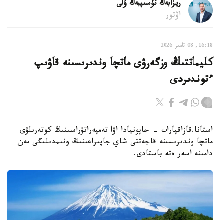
ريزابەك نۇسىپبەك ۇلى
اۆتور
16:18, 08 تامىز 2026
كليماتتىڭ وزگەرۋى ماتچا وندىرىسىنە قاۋىپ
ءتوندىردى
استانا.قازاقپارات - جاپونيادا اۋا تەمپەراتۋراسىنىڭ كوتەرىلۋى
ماتچا وندىرىسىنە قاجەتتى شاي جاپىراعىنىڭ ونىمدىلىگى مەن
دامىنە اسەر ەتە باستادى.