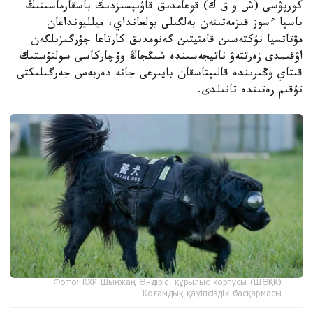
كورپۋسى (ش و ق ك) قوعامدىق قاۋىپسىزدىك باسقارماسىنىڭ
باسپا ءسوز قىزمەتىنەن بەلگىلى بولعانداي، ميلليونداعان
مۋتاتسيا نۇكتەسىن قامتيتىن گەنومدىق كارتاعا جۇرگىزىلگەن
اۋقىمدى زەرتتەۋ ناتيجەسىندە شىڭجاڭ وۆچاركاسى سولتۇستىك
قىتاي وڭىرىندە قالىپتاسقان بايىرعى جانە دەربەس جەرگىلىكتى
تۇقىم رەتىندە تانىلدى.
Фото: ҚХР Шыңжаң Өндіріс-құрылыс корпусы (ШӨҚК)
Қоғамдық қауіпсіздік басқармасы