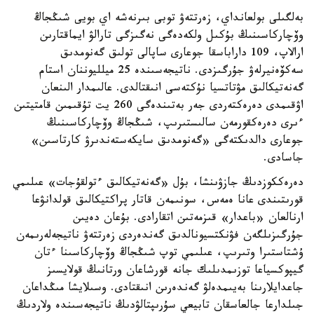
بەلگىلى بولعانداي، زەرتتەۋ توبى بىرنەشە اي بويى شىڭجاڭ
وۆچاركاسىنىڭ بۇكىل ولكەدەگى نەگىزگى تارالۋ ايماقتارىن
ارالاپ، 109 داراباسقا جوعارى ساپالى تولىق گەنومدىق
سەكۆەنيرلەۋ جۇرگىزدى. ناتيجەسىندە 25 ميلليوننان استام
گەنەتيكالىق مۋتاتسيا نۇكتەسى انىقتالدى. عالىمدار الىنعان
اۋقىمدى دەرەكتەردى جەر بەتىندەگى 260 يت تۇقىمىن قامتيتىن
ءىرى دەرەكقورمەن سالىستىرىپ، شىڭجاڭ وۆچاركاسىنىڭ
جوعارى دالدىكتەگى «گەنومدىق سايكەستەندىرۋ كارتاسىن»
جاسادى.
دەرەككوزدىڭ جازۋىنشا، بۇل «گەنەتيكالىق ءتولقۇجات» عىلىمي
قورىتىندى عانا ەمەس، سونىمەن قاتار پراكتيكالىق قولدانۋعا
ارنالعان «باعدار» قىزمەتىن اتقارادى. بۇعان دەيىن
جۇرگىزىلگەن فۋنكتسيونالدىق گەندەردى زەرتتەۋ ناتيجەلەرىمەن
ۇشتاستىرا وتىرىپ، عىلىمي توپ شىڭجاڭ وۆچاركاسىنا ءتان
گيپوكسياعا توزىمدىلىك جانە قورشاعان ورتانىڭ قولايسىز
جاعدايلارىنا بەيىمدەلۋ گەندەرىن انىقتادى. وسىلايشا مىڭداعان
جىلدارعا جالعاسقان تابيعي سۇرىپتالۋدىڭ ناتيجەسىندە ولاردىڭ