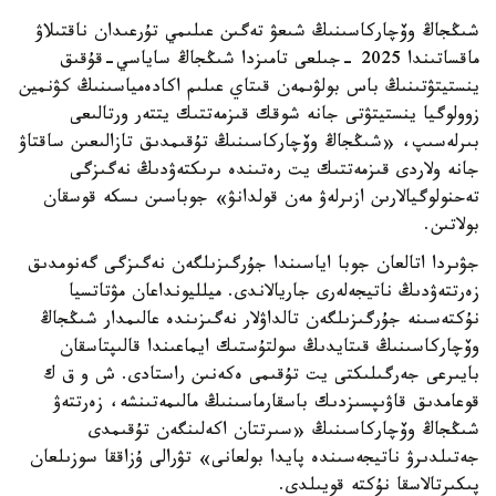
شىڭجاڭ وۆچاركاسىنىڭ شىعۋ تەگىن عىلىمي تۇرعىدان ناقتىلاۋ
ماقساتىندا 2025 -جىلعى تامىزدا شىڭجاڭ ساياسي-قۇقىق
ينستيتۋتىنىڭ باس بولۋىمەن قىتاي عىلىم اكادەمياسىنىڭ كۋنمين
زوولوگيا ينستيتۋتى جانە شوقك قىزمەتتىك يتتەر ورتالىعى
بىرلەسىپ، «شىڭجاڭ وۆچاركاسىنىڭ تۇقىمدىق تازالىعىن ساقتاۋ
جانە ولاردى قىزمەتتىك يت رەتىندە ىرىكتەۋدىڭ نەگىزگى
تەحنولوگيالارىن ازىرلەۋ مەن قولدانۋ» جوباسىن ىسكە قوسقان
بولاتىن.
جۋىردا اتالعان جوبا اياسىندا جۇرگىزىلگەن نەگىزگى گەنومدىق
زەرتتەۋدىڭ ناتيجەلەرى جاريالاندى. ميلليونداعان مۋتاتسيا
نۇكتەسىنە جۇرگىزىلگەن تالداۋلار نەگىزىندە عالىمدار شىڭجاڭ
وۆچاركاسىنىڭ قىتايدىڭ سولتۇستىك ايماعىندا قالىپتاسقان
بايىرعى جەرگىلىكتى يت تۇقىمى ەكەنىن راستادى. ش و ق ك
قوعامدىق قاۋىپسىزدىك باسقارماسىنىڭ مالىمەتىنشە، زەرتتەۋ
شىڭجاڭ وۆچاركاسىنىڭ «سىرتتان اكەلىنگەن تۇقىمدى
جەتىلدىرۋ ناتيجەسىندە پايدا بولعانى» تۋرالى ۇزاققا سوزىلعان
پىكىرتالاسقا نۇكتە قويىلدى.