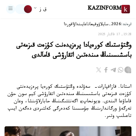
KAZINFORM
ق ز
ترەند:
2026-سايلاۋ
وقيعا
تاعايىنداۋ
اقوردا
15:28, 17 قاڭتار 2025
وڭتۇستىك كورەيادا پرەزيدەنت كۇزەت قىزمەتى
باسشىسىنىڭ مىندەتىن اتقارۋشى قامالدى
استانا. قازاقپارات- سەۋلدە وڭتۇستىك كورەيا پرەزيدەنتى
كۇزەت قىزمەتى باسشىسىنىڭ مىندەتىن اتقارۋشى كيم سون حۋن
قاماۋعا الىندى. «يونحاپ» اگەنتتىگىنىڭ حابارلاۋىنشا، وعان
تەرگەۋ ورگاندارىنىڭ جۇمىسىنا كەدەرگى كەلتىردى دەگەن ايىپ
تاعىلىپ وتىر.