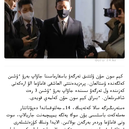
Фото: 24.kz
كيم سون حۋن ۇلتتىق تەرگەۋ باسقارماسىنا جاۋاپ بەرۋ ءۇشىن
كەلگەندە ۇستالعان. پرەزيدەنتتى العاشقى قاماۋعا الۋ ارەكەتى
كەزىندە ول تەرگەۋ ىسىندە جاۋاپ بەرۋ ءۇشىن 3 رەت
شاقىرىلعان. ءبىراق كيم سون حۋن كەلمەي قويدى.
ەستەرىڭىزگە سالا كەتەيىك، 14-جەلتوقساندا دەپۋتاتتار
مەملەكەت باسشىسى يۋن سوك يەلگە يمپيچمەنت جاريالاپ، سوت
ونى قاماۋعا وردەر بەرگەن بولاتىن. الايدا ونىڭ كۇزەتشىلەرى